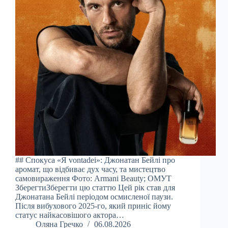
## Спокуса «Я vontadei»: Джонатан Бейлі про
аромат, що відбиває дух часу, та мистецтво
самовираження Фото: Armani Beauty; ОМУТ
ЗберегтиЗберегти цю статтю Цей рік став для
Джонатана Бейлі періодом осмисленої паузи.
Після вибухового 2025-го, який приніс йому
статус найкасовішого актора…
Оляна Гречко
06.08.2026