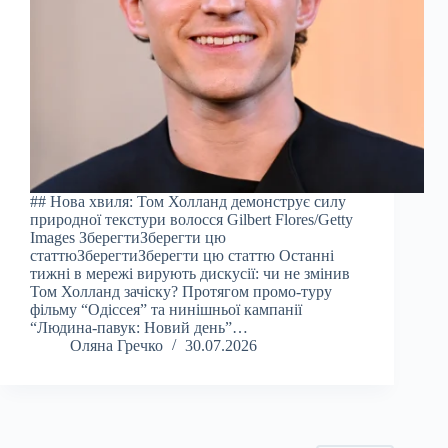
## Нова хвиля: Том Холланд демонструє силу
природної текстури волосся Gilbert Flores/Getty
Images ЗберегтиЗберегти цю
статтюЗберегтиЗберегти цю статтю Останні
тижні в мережі вирують дискусії: чи не змінив
Том Холланд зачіску? Протягом промо-туру
фільму “Одіссея” та нинішньої кампанії
“Людина-павук: Новий день”…
Оляна Гречко
30.07.2026