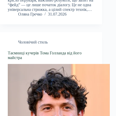
крісло перукаря, важливо розуміти, що запит на
“фейд” — це лише початок діалогу. Це не одна
універсальна стрижка, а цілий спектр технік,…
Оляна Гречко
31.07.2026
Чоловічий стиль
Таємниці кучерів Тома Голланда від його
майстра