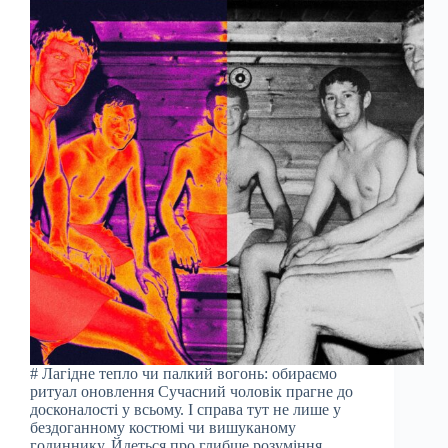
# Лагідне тепло чи палкий вогонь: обираємо
ритуал оновлення Сучасний чоловік прагне до
досконалості у всьому. І справа тут не лише у
бездоганному костюмі чи вишуканому
годиннику. Йдеться про глибше розуміння