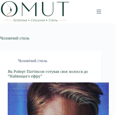
Перейти
до
вмісту
Чоловічий стиль
Чоловічий стиль
Як Роберт Паттінсон готував своє волосся до
“Найвищого ефіру”