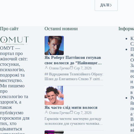
ДАЛІ
Про сайт
Останні новини
Інформ
К
С
ОМУТ —
П
портал про
ж
Як Роберт Паттінсон готував
жіночий світ:
О
своє волосся до “Найвищого
стосунки,
З
ефіру”
Оляна Гречко
Сер 7, 2026
психологію,
н
## Відродження Телевізійного Образу:
подорожі та
е
Шлях до Елегантного Стилю У світі
мистецтво.
и
кінематографа, де трансформація є
Ми пишемо
п
ключовим елементом, актори часто
про
в
вдаються до…
сексологію та
Р
здоров'я, а
й
також
Як часто слід мити волосся
п
публікуємо
Оляна Гречко
Сер 7, 2026
а
гороскопи для
Гармонія чистоти: мистецтво догляду
В
тих, хто
за волоссям для сучасного чоловіка
в
Фото: Everett Collection Ви, без
цікавиться
в
сумніву, зробили крок уперед,