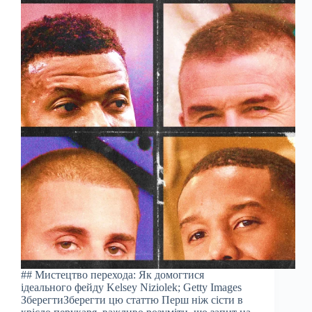
## Мистецтво перехода: Як домогтися
ідеального фейду Kelsey Niziolek; Getty Images
ЗберегтиЗберегти цю статтю Перш ніж сісти в