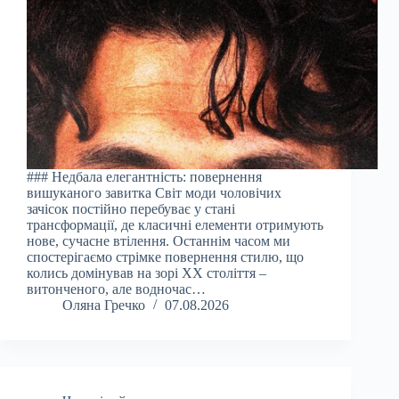
### Недбала елегантність: повернення
вишуканого завитка Світ моди чоловічих
зачісок постійно перебуває у стані
трансформації, де класичні елементи отримують
нове, сучасне втілення. Останнім часом ми
спостерігаємо стрімке повернення стилю, що
колись домінував на зорі ХХ століття –
витонченого, але водночас…
Оляна Гречко
07.08.2026