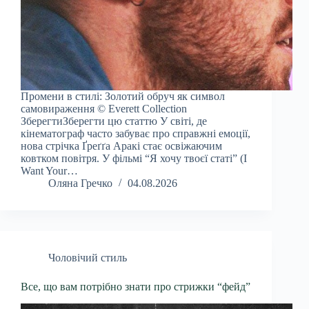
Промени в стилі: Золотий обруч як символ
самовираження © Everett Collection
ЗберегтиЗберегти цю статтю У світі, де
кінематограф часто забуває про справжні емоції,
нова стрічка Ґреґґа Аракі стає освіжаючим
ковтком повітря. У фільмі “Я хочу твоєї статі” (I
Want Your…
Оляна Гречко
04.08.2026
Чоловічий стиль
Все, що вам потрібно знати про стрижки “фейд”