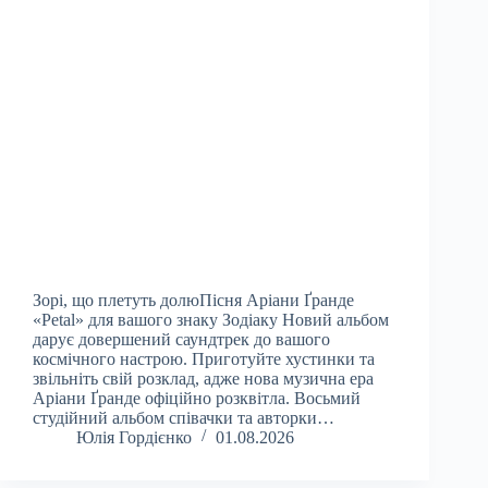
Зорі, що плетуть долюПісня Аріани Ґранде
«Petal» для вашого знаку Зодіаку Новий альбом
дарує довершений саундтрек до вашого
космічного настрою. Приготуйте хустинки та
звільніть свій розклад, адже нова музична ера
Аріани Ґранде офіційно розквітла. Восьмий
студійний альбом співачки та авторки…
Юлія Гордієнко
01.08.2026