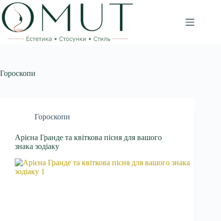
Перейти
до
вмісту
Гороскопи
Гороскопи
Арієна Гранде та квіткова пісня для вашого
знака зодіаку