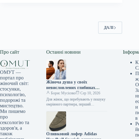
ДАЛІ
Про сайт
Останні новини
Інформ
К
С
ОМУТ —
П
портал про
ж
Жіноча душа у своїх
жіночий світ:
О
невисловлених глибинах
стосунки,
З
зазвучить сімома мелодіями
Борис Мусієнко
Сер 10, 2026
психологію,
н
невимушеної розмови | Ронні
Для жінок, що перебувають у пошуку
подорожі та
е
Енн Раян
омріяного партнера, перший
мистецтво.
и
побачення (або будь-яка перша
Ми пишемо
п
зустріч) стає визначальним моментом.
про
в
У вас є…
сексологію та
Р
здоров'я, а
й
також
Оливковий лофер Adidas
п