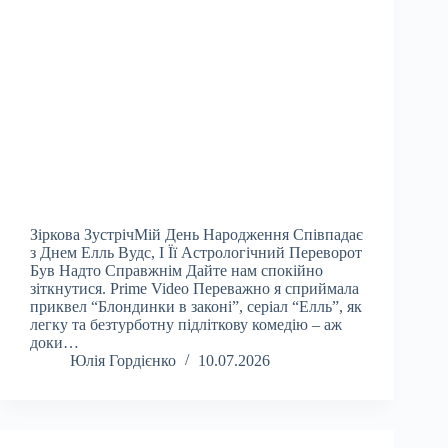
Зіркова ЗустрічМій День Народження Співпадає
з Днем Елль Вудс, І Її Астрологічний Переворот
Був Надто Справжнім Дайте нам спокійно
зіткнутися. Prime Video Переважно я сприймала
приквел “Блондинки в законі”, серіал “Елль”, як
легку та безтурботну підліткову комедію – аж
доки…
Юлія Гордієнко
10.07.2026