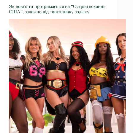
Як довго ти протримаєшся на “Остріві кохання
США”, залежно від твого знаку зодіаку