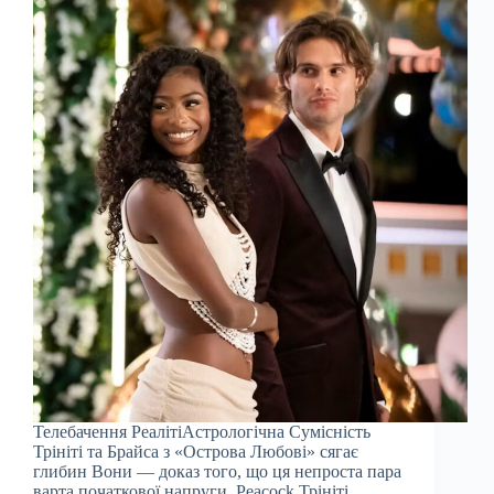
Телебачення РеалітіАстрологічна Сумісність
Трініті та Брайса з «Острова Любові» сягає
глибин Вони — доказ того, що ця непроста пара
варта початкової напруги. Peacock Трініті