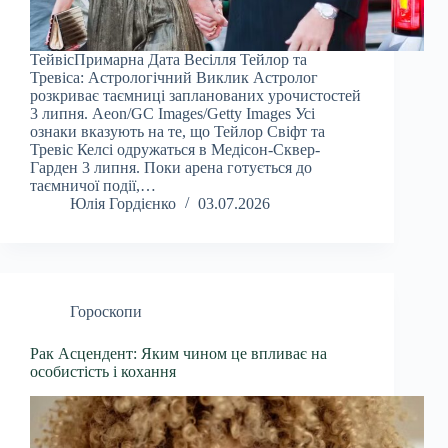
ТейвісПримарна Дата Весілля Тейлор та
Тревіса: Астрологічний Виклик Астролог
розкриває таємниці запланованих урочистостей
3 липня. Aeon/GC Images/Getty Images Усі
ознаки вказують на те, що Тейлор Свіфт та
Тревіс Келсі одружаться в Медісон-Сквер-
Гарден 3 липня. Поки арена готується до
таємничої події,…
Юлія Гордієнко
03.07.2026
Гороскопи
Рак Асцендент: Яким чином це впливає на
особистість і кохання