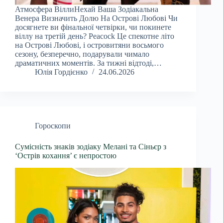
Атмосфера ВіллиНехай Ваша Зодіакальна
Венера Визначить Долю На Острові Любові Чи
досягнете ви фінальної четвірки, чи покинете
віллу на третій день? Peacock Це спекотне літо
на Острові Любові, і островитяни восьмого
сезону, безперечно, подарували чимало
драматичних моментів. За тижні відтоді,…
Юлія Гордієнко
24.06.2026
Гороскопи
Сумісність знаків зодіаку Мелані та Сіньєр з
‘Острів кохання’ є непростою