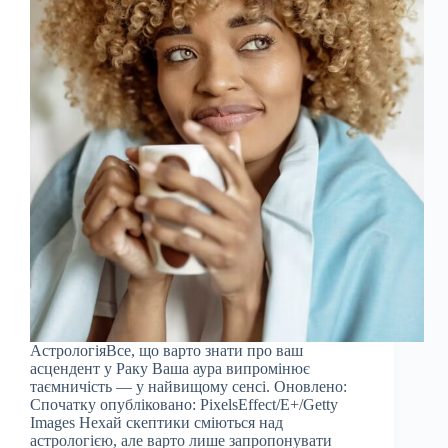
АстрологіяВсе, що варто знати про ваш
асцендент у Раку Ваша аура випромінює
таємничість — у найвищому сенсі. Оновлено:
Спочатку опубліковано: PixelsEffect/E+/Getty
Images Нехай скептики сміються над
астрологією, але варто лише запропонувати