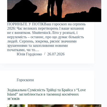
ПОРИНЬТЕ У ПОТІКВаш гороскоп на серпень
2026: Час великих перетворень І ваше кохання
не є винятком. Shutterstock Літо у розпалі, і
нерухомість – останнє, про що думає більшість
людей. Серпень, зокрема, рясніє значними
зрушеннями та захопливими новими
початками, чи то…
Юлія Гордієнко
26.07.2026
Гороскопи
Зодіакальна Сумісність Трійці та Брайса з “Love
Island” заглиблюється в таємниці космічних
зв’язків