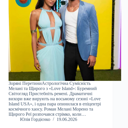
Зоряні ПеретиниАстрологічна Сумісність
Мелані та Щирого з «Love Island»: Буремний
Світогляд Пристебніть ремені. Драматичні
вихори вже вирують на восьмому сезоні «Love
Island USA», і одна пара опинилася в епіцентрі
космічного хаосу. Роман Мелані Морено та
Щирого Реї розпочався стрімко, коли…
Юлія Гордієнко
19.06.2026