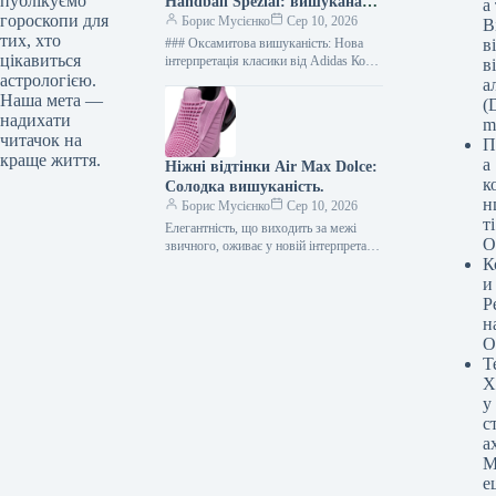
публікуємо
Handball Spezial: вишукана
а
гороскопи для
елегантність поза межами слів
Борис Мусієнко
Сер 10, 2026
В
тих, хто
### Оксамитова вишуканість: Нова
в
цікавиться
інтерпретація класики від Adidas Коли
в
здається, що у світі взуття вже
астрологією.
а
неможливо знайти щось справді нове,
Наша мета —
(D
…
надихати
m
читачок на
П
краще життя.
а
Ніжні відтінки Air Max Dolce:
к
Солодка вишуканість.
н
Борис Мусієнко
Сер 10, 2026
т
Елегантність, що виходить за межі
О
звичного, оживає у новій інтерпретації
К
Nike Air Max Dolce. Цей взуттєвий
витвір мистецтва, натхненний
и
вишуканістю…
Р
н
О
Т
Х
у
с
а
М
е