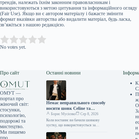
трендів, належать їхнім законним правовласникам і
використовуються з метою цитування та інформаційного огляду
(Fair Use). Якщо ви є автором матеріалу і бажаєте змінити
формат вказівки авторства або видалити матеріал, будь ласка,
зв’яжіться з нашою редакцією.
Submit Rating
Rate this item:
No votes yet.
Про сайт
Останні новини
Інформ
К
С
ОМУТ —
П
портал про
ж
Немає неправильного способу
жіночий світ:
О
носити шовк Celine та
стосунки,
З
кашемір Loro Piana
Борис Мусієнко
Сер 8, 2026
психологію,
н
Коли востаннє ви бачили шовкову
подорожі та
е
хустку, що використовується за
мистецтво.
и
прямим призначенням? Хоча,
Ми пишемо
п
можливо, правильніше запитати: яка ж
про
в