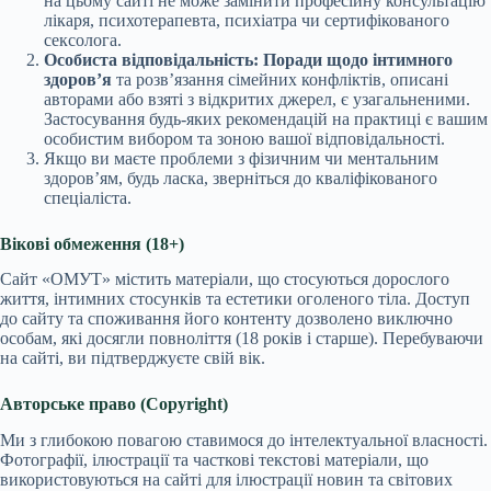
на цьому сайті не може замінити професійну консультацію
лікаря, психотерапевта, психіатра чи сертифікованого
сексолога.
Особиста відповідальність:
Поради щодо інтимного
здоров’я
та розв’язання сімейних конфліктів, описані
авторами або взяті з відкритих джерел, є узагальненими.
Застосування будь-яких рекомендацій на практиці є вашим
особистим вибором та зоною вашої відповідальності.
Якщо ви маєте проблеми з фізичним чи ментальним
здоров’ям, будь ласка, зверніться до кваліфікованого
спеціаліста.
Вікові обмеження (18+)
Сайт «ОМУТ» містить матеріали, що стосуються дорослого
життя, інтимних стосунків та естетики оголеного тіла. Доступ
до сайту та споживання його контенту дозволено виключно
особам, які досягли повноліття (18 років і старше). Перебуваючи
на сайті, ви підтверджуєте свій вік.
Авторське право (Copyright)
Ми з глибокою повагою ставимося до інтелектуальної власності.
Фотографії, ілюстрації та часткові текстові матеріали, що
використовуються на сайті для ілюстрації новин та світових