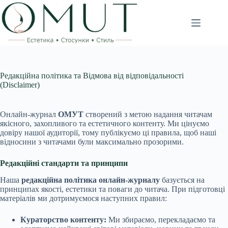
Перейти
до
вмісту
Редакційна політика та Відмова від відповідальності
(Disclaimer)
Онлайн-журнал
ОМУТ
створений з метою надання читачам
якісного, захопливого та естетичного контенту. Ми цінуємо
довіру нашої аудиторії, тому публікуємо ці правила, щоб наші
відносини з читачами були максимально прозорими.
Редакційні стандарти та принципи
Наша
редакційна політика онлайн-журналу
базується на
принципах якості, естетики та поваги до читача. При підготовці
матеріалів ми дотримуємося наступних правил:
Кураторство контенту:
Ми збираємо, перекладаємо та