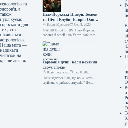
власне є та…
сексологію та
Р
здоров'я, а
й
також
Нью-Йоркські Піцерії, Бодеґи
п
публікуємо
та Нічні Клуби: Історія Однієї
а
гороскопи для
Ночі
Борис Мусієнко
Сер 8, 2026
В
тих, хто
МАНДРІВКА В НІЧ: Нью-Йорк як
в
цікавиться
головний герой кіно Уявіть собі світ,
в
де передшлюбні стосунки дозволені
астрологією.
а
лише одну ніч на рік,…
Наша мета —
(D
надихати
m
читачок на
П
краще життя.
а
Гармонія душі: коли кохання
к
дарує спокій
н
Юлія Гордієнко
Сер 8, 2026
т
Чи не здається Вам, що вона надто
О
серйозно сприймає ситуацію? Це
К
справжня насолода Запитання:
Протягом восьми літніх сезонів
и
поспіль я…
Р
н
О
Т
Х
у