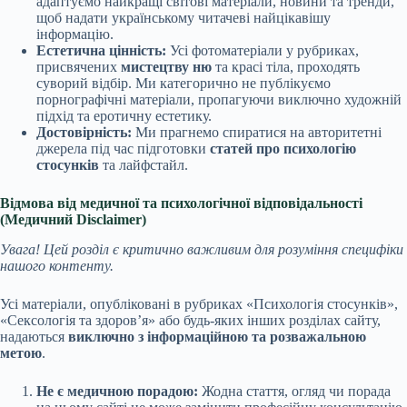
адаптуємо найкращі світові матеріали, новини та тренди,
щоб надати українському читачеві найцікавішу
інформацію.
Естетична цінність:
Усі фотоматеріали у рубриках,
присвячених
мистецтву ню
та красі тіла, проходять
суворий відбір. Ми категорично не публікуємо
порнографічні матеріали, пропагуючи виключно художній
підхід та еротичну естетику.
Достовірність:
Ми прагнемо спиратися на авторитетні
джерела під час підготовки
статей про психологію
стосунків
та лайфстайл.
Відмова від медичної та психологічної відповідальності
(Медичний Disclaimer)
Увага! Цей розділ є критично важливим для розуміння специфіки
нашого контенту.
Усі матеріали, опубліковані в рубриках «Психологія стосунків»,
«Сексологія та здоров’я» або будь-яких інших розділах сайту,
надаються
виключно з інформаційною та розважальною
метою
.
Не є медичною порадою:
Жодна стаття, огляд чи порада