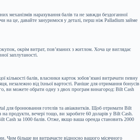
них механізмів нарахування балів та не завжди бездоганної
чи на це, давайте зануримося у деталі, перш ніж Palladium займе
покупок, окрім витрат, пов’язаних з житлом. Хоча це виглядає
вної заплутаності.
ї кількості балів, власники карток зобов’язані витрачати певну
ця, незалежно від їхньої вартості. Раніше для отримання бонусів
о, ви можете обрати одну з двох програм винагород: Bilt Cash
rtal для бронювання готелів та авіаквитків. Щоб отримати Bilt
а продукти, вечері тощо, ви заробите 60 доларів у Bilt Cash.
ilt Cash за 1000 балів. Отже, якщо ваша оренда становить 2000
ами. Чим більше ви витрачаєте відносно вашого місячного