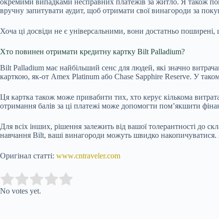
окремими випадками несправних платежів за житло. Я також помі
вручну запитувати аудит, щоб отримати свої винагороди за покуп
Хоча ці досвіди не є універсальними, вони достатньо поширені, 
Хто повинен отримати кредитну картку Bilt Palladium?
Bilt Palladium має найбільший сенс для людей, які значно витра
карткою, як-от Amex Platinum або Chase Sapphire Reserve. У тако
Ця картка також може привабити тих, хто керує кількома витрат
отримання балів за ці платежі може допомогти пом’якшити фіна
Для всіх інших, рішення залежить від вашої толерантності до скл
навчання Bilt, ваші винагороди можуть швидко накопичуватися.
Оригінал статті:
www.cntraveler.com
Submit Rating
Rate this item:
No votes yet.