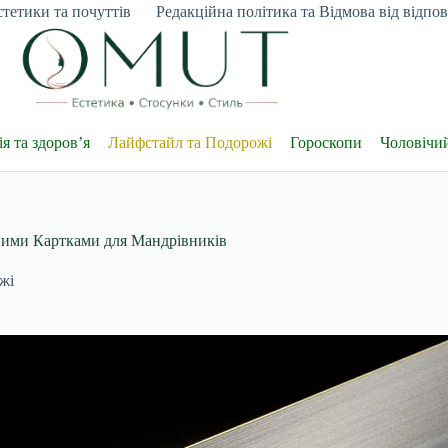
тетики та почуттів
Редакційна політика та Відмова від відпові
я та здоров’я
Лайфстайл та Подорожі
Гороскопи
Чоловічи
ьними Картками для Мандрівників
жі