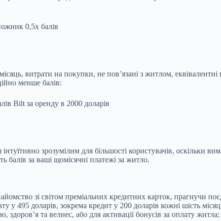
ожник 0,5x балів
ісяць, витрати на покупки, не пов’язані з житлом, еквівалентні
ційно менше балів:
лів Bilt за оренду в 2000 доларів
ш інтуїтивно зрозумілим для більшості користувачів, оскільки ви
ть балів за ваші щомісячні платежі за житло.
 знайомство зі світом преміальних кредитних карток, прагнучи по
у у 495 доларів, зокрема кредит у 200 доларів кожні шість місяц
, здоров’я та велнес, або для активації бонусів за оплату житла; 