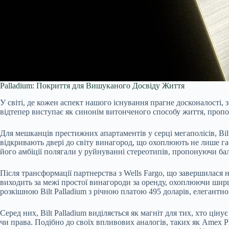
Palladium: Покриття для Вишуканого Досвіду Життя
У світі, де кожен аспект нашого існування прагне досконалості,
відтепер виступає як синонім витонченого способу життя, проп
Для мешканців престижних апартаментів у серці мегаполісів, Bi
відкривають двері до світу винагород, що охоплюють не лише гас
його амбіції полягали у руйнуванні стереотипів, пропонуючи ба
Після трансформації партнерства з Wells Fargo, що завершилася н
виходить за межі простої винагороди за оренду, охоплюючи шир
розкішною Bilt Palladium з річною платою 495 доларів, елегантною 
Серед них, Bilt Palladium виділяється як магніт для тих, хто ці
чи права. Подібно до своїх впливових аналогів, таких як Amex Pl