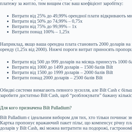
платежу за житло, тим вищим стає ваш коефіцієнт заробітку:
Витрати від 25% до 49,99% орендної плати відкривають мн
Витрати від 50% до 74,99% – 0,75x
Витрати від 75% до 99,99% – 1x
Витрати понад 100% – 1,25x
Наприклад, якщо ваша орендна плата становить 2000 доларів на м
оренду (1,25x від 2000). Нижчі пороги витрат приносять пропор
Витрати від 500 до 999 доларів на місяць принесуть 1000 ба
Витрати від 1000 до 1499 доларів – 1500 балів Bilt
Витрати від 1500 до 1999 доларів – 2000 балів Bilt
Витрати понад 2000 доларів – 2500 балів Bilt
Обидві системи вимагають певного зусилля, але Bilt Cash є біль
заробити достатньо Bilt Cash, щоб “розблокувати” бажану кількіс
Для кого призначена Bilt Palladium?
Bilt Palladium є ідеальним вибором для тих, хто тільки починає
Картка пропонує вражаючий пакет пільг, що компенсує річну плат
доларів у Bilt Cash, які можна витратити на подорожі, гастрономію