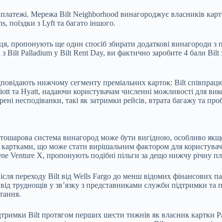
і платежі. Мережа Bilt Neighborhood винагороджує власників кар
s, поїздки з Lyft та багато іншого.
яця, пропонують ще один спосіб збирати додаткові винагороди з п
Bilt Palladium у Bilt Rent Day, ви фактично заробите 4 бали Bilt 
відповідають нижчому сегменту преміальних карток: Bilt співпрац
Marriott та Hyatt, надаючи користувачам численні можливості для в
ені несподіванки, такі як затримки рейсів, втрата багажу та пр
гатошарова система винагород може бути вигідною, особливо якщо 
картками, що може стати вирішальним фактором для користувачів
 One Venture X, пропонують подібні пільги за дещо нижчу річну п
ісля переходу Bilt від Wells Fargo до менш відомих фінансових п
від труднощів у зв’язку з представниками служби підтримки та 
тання.
дтримки Bilt протягом перших шести тижнів як власник картки P