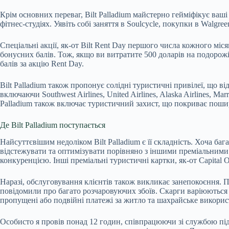
Крім основних переваг, Bilt Palladium майстерно гейміфікує ваш
фітнес-студіях. Уявіть собі заняття в Soulcycle, покупки в Walgreen
Спеціальні акції, як-от Bilt Rent Day першого числа кожного міс
бонусних балів. Тож, якщо ви витратите 500 доларів на подорожі з 
балів за акцію Rent Day.
Bilt Palladium також пропонує солідні туристичні привілеї, що 
включаючи Southwest Airlines, United Airlines, Alaska Airlines, 
Palladium також включає туристичний захист, що покриває пошир
Де Bilt Palladium поступається
Найсуттєвішим недоліком Bilt Palladium є її складність. Хоча ба
відстежувати та оптимізувати порівняно з іншими преміальними 
конкуренцією. Інші преміальні туристичні картки, як-от Capital
Наразі, обслуговування клієнтів також викликає занепокоєння. П
повідомили про багато розчаровуючих збоїв. Скарги варіюються 
пропущені або подвійні платежі за житло та шахрайське викорис
Особисто я провів понад 12 годин, співпрацюючи зі службою пі