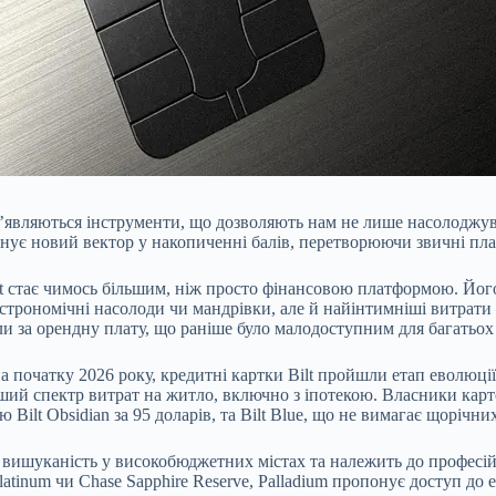
 з’являються інструменти, що дозволяють нам не лише насолоджува
онує новий вектор у накопиченні балів, перетворюючи звичні п
lt стає чимось більшим, ніж просто фінансовою платформою. Його
трономічні насолоди чи мандрівки, але й найінтимніші витрати –
ли за орендну плату, що раніше було малодоступним для багатьох
а початку 2026 року, кредитні картки Bilt пройшли етап еволюції
ший спектр витрат на житло, включно з іпотекою. Власники кар
Bilt Obsidian за 95 доларів, та Bilt Blue, що не вимагає щорічних
нує вишуканість у високобюджетних містах та належить до професі
atinum чи Chase Sapphire Reserve, Palladium пропонує доступ до 