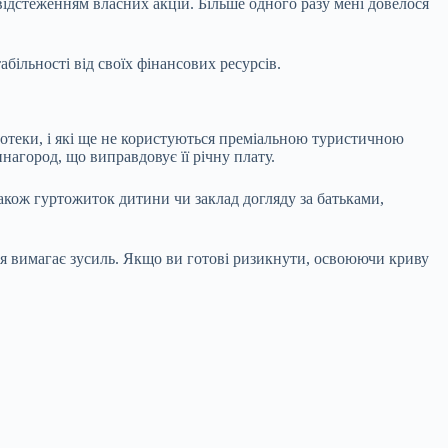
ідстеженням власних акцій. Більше одного разу мені довелося
більності від своїх фінансових ресурсів.
іпотеки, і які ще не користуються преміальною туристичною
нагород, що виправдовує її річну плату.
акож гуртожиток дитини чи заклад догляду за батьками,
ання вимагає зусиль. Якщо ви готові ризикнути, освоюючи криву