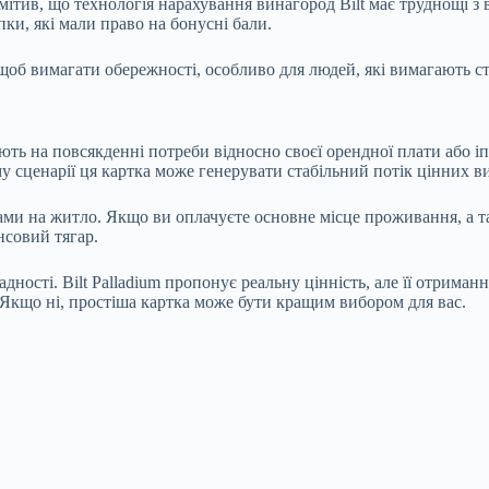
тив, що технологія нарахування винагород Bilt має труднощі з в
ки, які мали право на бонусні бали.
щоб вимагати обережності, особливо для людей, які вимагають ста
чають на повсякденні потреби відносно своєї орендної плати або 
му сценарії ця картка може генерувати стабільний потік цінних ви
ами на житло. Якщо ви оплачуєте основне місце проживання, а т
нсовий тягар.
адності. Bilt Palladium пропонує реальну цінність, але її отрим
 Якщо ні, простіша картка може бути кращим вибором для вас.