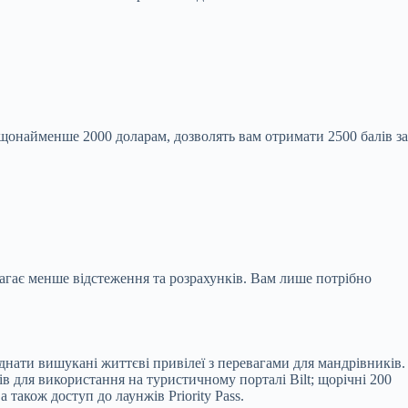
 щонайменше 2000 доларам, дозволять вам отримати 2500 балів за
магає менше відстеження та розрахунків. Вам лише потрібно
єднати вишукані життєві привілеї з перевагами для мандрівників.
ів для використання на туристичному порталі Bilt; щорічні 200
а також доступ до лаунжів Priority Pass.