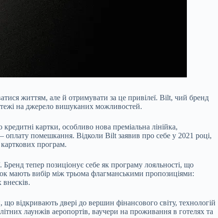
тися життям, але й отримувати за це привілеї. Bilt, чий бренд
латежі на джерело вишуканих можливостей.
 кредитні картки, особливо нова преміальна лінійка,
 оплату помешкання. Відколи Bilt заявив про себе у 2021 році,
 карткових програм.
. Бренд тепер позиціонує себе як програму лояльності, що
ток мають вибір між трьома флагманськими пропозиціями:
 внесків.
й, що відкривають двері до вершин фінансового світу, технологій
елітних лаунжів аеропортів, ваучери на проживання в готелях та