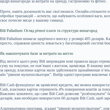
щедрі винагороди за витрати на оренду, гастрономію та фітнес.
Проте, навіть досконалість має свої нюанси. Онлайн-спільноти н
обробки транзакцій – аспекти, що набувають особливої ваги, коли
своє почесне місце у вашому гаманці.
Bilt Palladium: Огляд річної плати та структури винагород
Bilt Palladium вимагає щорічного внеску у розмірі 495 доларів. 
просто, справжня цінність ховається у багатошаровій системі бону
Як накопичувати бали за витрати на житло
Від лютого цього року Bilt запровадив нові правила щодо отрима
суму на покупки, не пов’язані з житлом, щомісяця. В іншому вип
за оренду, власники карток мали здійснювати щонайменше п’ять т
або “рівневі мультиплікатори”. Вибір однієї програми виключає 
Bilt Cash функціонує як щомісячні кредити, які можна використати
Cash, власники карток отримують 4% повернення коштів за покупк
Важливо зазначити, що саме Bilt Cash дозволяє “розблокувати” ба
доларів, вам необхідно використати 60 доларів Bilt Cash, щоб заро
Альтернативна програма, згадані “рівневі мультиплікатори”, по