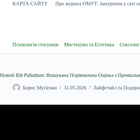
Перейти
КАРТА САЙТУ
Про журнал ОМУТ: Занурення у світ ес
до
вмісту
Психологія стосунків
Мистецтво та Естетика
Сексологі
Новий Bilt Palladium: Вишукана Порівняльна Оцінка з Преміал
Борис Мусієнко
31.05.2026
Лайфстайл та Подоро