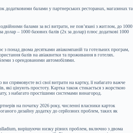
ток додатковими балами у партнерських ресторанах, магазинах та
одвійними балами за всі витрати, не пов’язані з житлом, до 1000
за долар – 1000 базових балів (2x за долар) плюс додаткові 1000
ює з понад двома десятками авіакомпаній та готельних програм,
икористання балів на авіаквитки та проживання в готелях.
облеми з орендованими автомобілями.
ви спрямовуєте всі свої витрати на картку, її набагато важче
, які цінують простоту. Картка також стикається з жорсткою
лату, з набагато простішими системами винагород.
артнерів на початку 2026 року, численні власники карток
поганого дизайну додатку до серйозних проблем, таких як
alladium, вирішуючи низку різних проблем, включно з двома