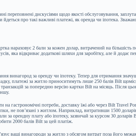
ині переповнені дискусіями щодо якості обслуговування, заплута
 йдеться про такі важливі платежі, як оренда чи іпотека. Зважаю
Картка нараховує 2 бали за кожен долар, витрачений на більшість 
сів, яка відкриває додаткові шляхи для заробітку, але й додає пе
ння винагород за оренду чи іпотеку. Тепер для отримання значущо
адку, платежі за житло приноситимуть лише 250 балів Bilt щоміся
ранзакцій за попередню версію картки Bilt на місяць. Після цьог
іншу.
 на гастрономічні потреби, доставку їжі або через Bilt Travel Po
и, не пов’язані з житлом. Наприклад, витративши 1500 доларів н
ли за орендну плату або іпотеку, зазвичай за курсом 30 доларів B
бити 2000 балів Bilt за цей платіж.
в’язує ваші винагороди за житло з обсягом витрат поза його меж