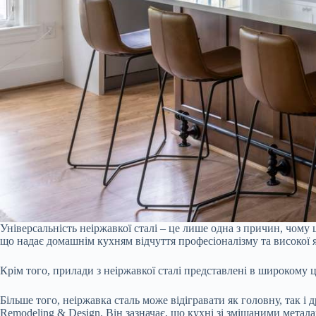
Універсальність неіржавкої сталі – це лише одна з причин, чому
що надає домашнім кухням відчуття професіоналізму та високої я
Крім того, прилади з неіржавкої сталі представлені в широкому ц
Більше того, неіржавка сталь може відігравати як головну, так і
Remodeling & Design. Він зазначає, що кухні зі змішаними мета