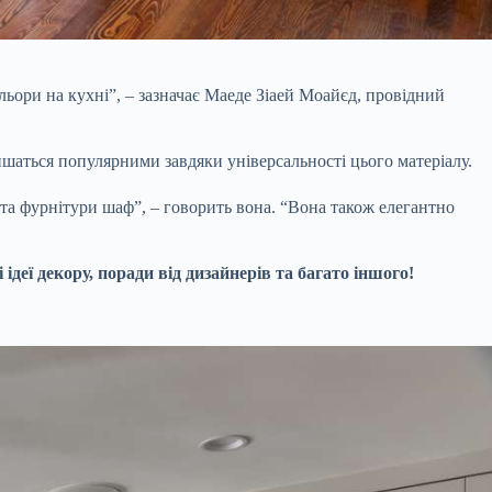
льори на кухні”, – зазначає Маеде Зіаей Моайєд, провідний
ишаться популярними завдяки універсальності цього матеріалу.
 та фурнітури шаф”, – говорить вона. “Вона також елегантно
еї декору, поради від дизайнерів та багато іншого!