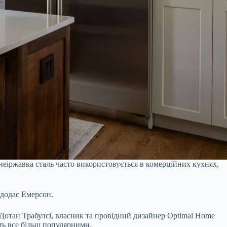
неіржавка сталь часто використовується в комерційних кухнях,
 додає Емерсон.
є Дотан Трабулсі, власник та провідний дизайнер Optimal Home
ють все більш популярними.