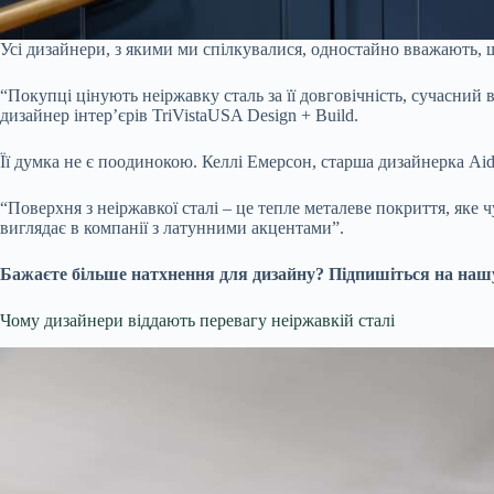
Усі дизайнери, з якими ми спілкувалися, одностайно вважають, що
“Покупці цінують неіржавку сталь за її довговічність, сучасний
дизайнер інтер’єрів TriVistaUSA Design + Build.
Її думка не є поодинокою. Келлі Емерсон, старша дизайнерка Aid
“Поверхня з неіржавкої сталі – це тепле металеве покриття, яке
виглядає в компанії з латунними акцентами”.
Бажаєте більше натхнення для дизайну? Підпишіться на нашу 
Чому дизайнери віддають перевагу неіржавкій сталі