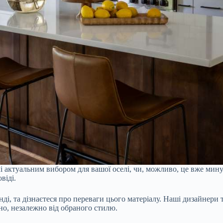
 актуальним вибором для вашої оселі, чи, можливо, це вже минул
віді.
енді, та дізнаєтеся про переваги цього матеріалу. Наші дизайнер
но, незалежно від обраного стилю.