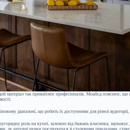
 цей матеріал так приваблює професіоналів. Моайєд пояснює, що 
кості.
іновому діапазоні, що робить їх доступними для різної аудиторії,
 другорядну роль на кухні, залежно від бажань власника, зауважу
лами, де латунні ручки поєднуються зі сталевими приладами, ста