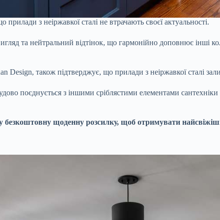
 прилади з неіржавкої сталі не втрачають своєї актуальності.
 вигляд та нейтральний відтінок, що гармонійно доповнює інші ко
an Design, також підтверджує, що прилади з неіржавкої сталі зал
 чудово поєднується з іншими сріблястими елементами сантехніки
безкоштовну щоденну розсилку, щоб отримувати найсвіжіші ід