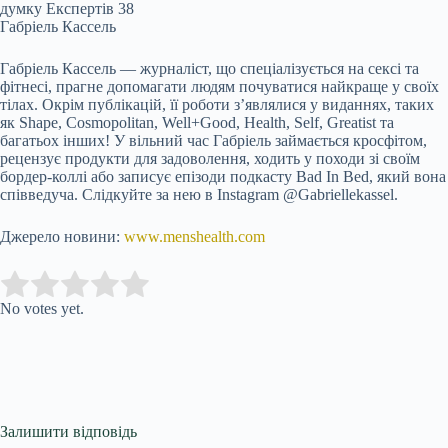
Габріель Кассель
Габріель Кассель — журналіст, що спеціалізується на сексі та
фітнесі, прагне допомагати людям почуватися найкраще у своїх
тілах. Окрім публікацій, її роботи з’являлися у виданнях, таких
як Shape, Cosmopolitan, Well+Good, Health, Self, Greatist та
багатьох інших! У вільний час Габріель займається кросфітом,
рецензує продукти для задоволення, ходить у походи зі своїм
бордер-коллі або записує епізоди подкасту Bad In Bed, який вона
співведуча. Слідкуйте за нею в Instagram @Gabriellekassel.
Джерело новини:
www.menshealth.com
Submit Rating
Rate this item:
No votes yet.
Залишити відповідь