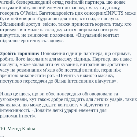
чіткий, безперешкодний огляд геніталій партнера, що додає
потужний візуальний елемент до запаху, смаку та дотику, —
говорить О’Райлі. Багатошаровість цих сенсорнихINPUTS може
бути неймовірно збудливою для того, хто надає послуги.
Збільшений доступ, звісно, також приносить користь тому, хто
отримує: він може насолоджуватися широким спектром
відчуттів, не змінюючи положення. «Візуальний контакт
підсилює еротичну складову».
Зробіть гарячіше:
Положення сідниць партнера, що отримує,
робить його ідеальним для масажу сідниць. Партнер, що надає
послуги, може збільшити очікування, витративши достатньо
часу на розминання м’язів або пестощі вигинів, перш ніж
зрештою використати рот. «Почніть з ніжного масажу,
поступово переходячи до більш інтенсивних відчуттів».
Якщо це щось, що ви обоє попередньо обговорювали та
узгоджували, кут також добре підходить для легких ударів, таких
як ляпаси, що може додати контрасту у відчуттях та
інтенсивності. «Додайте легкі ударні елементи для
різноманітності».
10. Метод Ківіна