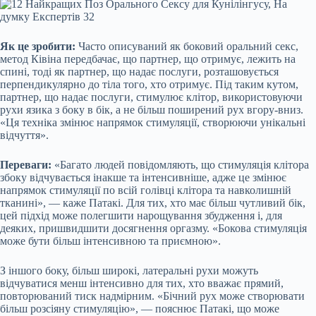
Як це зробити:
Часто описуваний як боковий оральний секс,
метод Ківіна передбачає, що партнер, що отримує, лежить на
спині, тоді як партнер, що надає послуги, розташовується
перпендикулярно до тіла того, хто отримує. Під таким кутом,
партнер, що надає послуги, стимулює клітор, використовуючи
рухи язика з боку в бік, а не більш поширений рух вгору-вниз.
«Ця техніка змінює напрямок стимуляції, створюючи унікальні
відчуття».
Переваги:
«Багато людей повідомляють, що стимуляція клітора
збоку відчувається інакше та інтенсивніше, адже це змінює
напрямок стимуляції по всій голівці клітора та навколишній
тканині», — каже Патакі. Для тих, хто має більш чутливий бік,
цей підхід може полегшити нарощування збудження і, для
деяких, пришвидшити досягнення оргазму. «Бокова стимуляція
може бути більш інтенсивною та приємною».
З іншого боку, більш широкі, латеральні рухи можуть
відчуватися менш інтенсивно для тих, хто вважає прямий,
повторюваний тиск надмірним. «Бічний рух може створювати
більш розсіяну стимуляцію», — пояснює Патакі, що може