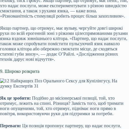
техніку, тиск і фокус. Якщо партнер, що отримує, має пеніс, той,
хто надає послуги, може експериментувати з різною швидкістю
смоктання, а також з рухами язика, — каже вона.
«Різноманітність стимуляції робить процес більш захопливим».
Якщо партнер, що отримує, має вульву, чергуйте довгі широкі
рухи по всій ерогенній зоні з різкими цілеспрямованими рухами
язика вздовж зовнішнього клітора. «Партнер, що надає послуги,
також може спробувати помістити пульсуючий язик навколо
головки клітора або обережно смоктати місце, де сходяться
статеві губи знизу», — додає О’Райлі. «Дослідження різних
технік дарує нові відчуття».
9. Широко розкрита
Як це зробити:
Подібно до місіонерської позиції, той, хто
отримує, лежить на спині. Різниця? Замість того, щоб тримати
ноги опущеними, той, хто отримує, піднімає ноги прямо в
повітря, використовуючи руки для підтримки за потреби.
Переваги:
Ця позиція пропонує партнеру, що надає послуги,