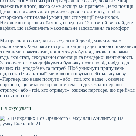
ОТОЖ, ЯКУ ПОЗИЦІЮ
для орального сексу обрати? Вибір
залежить від того, якого саме досвіду ви прагнете. Деякі позиції
ідеально підходять для прямого зорового контакту, інші ж
створюють оптимальні умови для стимуляції певних зон.
Незалежно від ваших бажань, серед цих 12 позицій ви знайдете
варіант, що забезпечить максимальне задоволення та комфорт.
Ми прагнемо описувати сексуальний досвід максимально
інклюзивно. Хоча багато з цих позицій традиційно асоціювалися
з певними практиками, вони можуть бути адаптовані парами
будь-якої статі, сексуальної орієнтації та гендерної ідентичності.
Заохочуємо вас модифікувати будь-яку позицію відповідно до
ваших тіл, уподобань та потреб. Щоб уникнути припущень
щодо статі чи анатомії, ми використовуємо нейтральну мову.
«Партнер, що надає послуги» або «той, хто надає», означає
партнера, що виконує оральний секс, тоді як «партнер, що
отримує» або «той, хто отримує», означає партнера, що приймає
оральний секс.
1. Фокус уваги