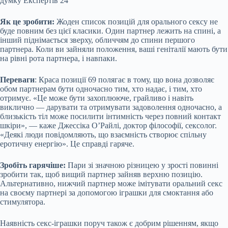
Як це зробити:
Жоден список позицій для орального сексу не
буде повним без цієї класики. Один партнер лежить на спині, а
інший піднімається зверху, обличчям до спини першого
партнера. Коли ви зайняли положення, ваші геніталії мають бути
на рівні рота партнера, і навпаки.
Переваги
: Краса позиції 69 полягає в тому, що вона дозволяє
обом партнерам бути одночасно тим, хто надає, і тим, хто
отримує. «Це може бути захоплююче, грайливо і навіть
виклично — дарувати та отримувати задоволення одночасно, а
близькість тіл може посилити інтимність через повний контакт
шкіри», — каже Джессіка О’Райлі, доктор філософії, сексолог.
«Деякі люди повідомляють, що взаємність створює спільну
еротичну енергію». Це справді гаряче.
Зробіть гарячіше:
Пари зі значною різницею у зрості повинні
зробити так, щоб вищий партнер зайняв верхню позицію.
Альтернативно, нижчий партнер може імітувати оральний секс
на своєму партнері за допомогою іграшки для смоктання або
стимулятора.
Наявність секс-іграшки поруч також є добрим рішенням, якщо