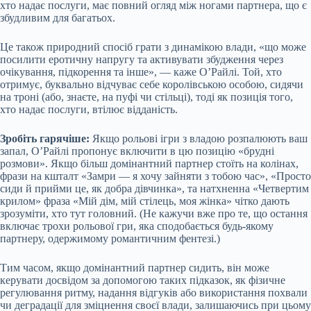
хто надає послуги, має повний огляд між ногами партнера, що є
збудливим для багатьох.
Це також природний спосіб грати з динамікою влади, «що може
посилити еротичну напругу та активувати збудження через
очікування, підкорення та інше», — каже О’Райлі. Той, хто
отримує, буквально відчуває себе королівською особою, сидячи
на троні (або, знаєте, на пуфі чи стільці), тоді як позиція того,
хто надає послуги, втілює відданість.
Зробіть гарячіше:
Якщо рольові ігри з владою розпалюють ваш
запал, О’Райлі пропонує включити в цю позицію «брудні
розмови». Якщо більш домінантний партнер стоїть на колінах,
фрази на кшталт «Замри — я хочу зайняти з тобою час», «Просто
сиди й прийми це, як добра дівчинка», та натхненна «Четвертим
крилом» фраза «Мій дім, мій стілець, моя жінка» чітко дають
зрозуміти, хто тут головний. (Не кажучи вже про те, що остання
включає трохи рольової гри, яка сподобається будь-якому
партнеру, одержимому романтичним фентезі.)
Тим часом, якщо домінантний партнер сидить, він може
керувати досвідом за допомогою таких підказок, як фізичне
регулювання ритму, надання відгуків або використання похвали
чи деградації для зміцнення своєї влади, залишаючись при цьому