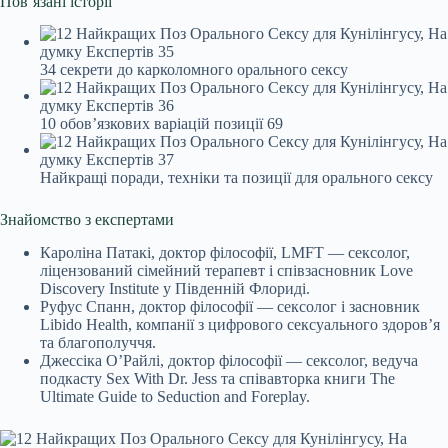
Пов’язані історії
34 секрети до карколомного орального сексу
10 обов’язкових варіацій позиції 69
Найкращі поради, техніки та позиції для орального сексу
Знайомство з експертами
Кароліна Патакі, доктор філософії, LMFT — сексолог,
ліцензований сімейний терапевт і співзасновник Love
Discovery Institute у Південній Флориді.
Руфус Спанн, доктор філософії — сексолог і засновник
Libido Health, компанії з цифрового сексуального здоров’я
та благополуччя.
Джессіка О’Райлі, доктор філософії — сексолог, ведуча
подкасту Sex With Dr. Jess та співавторка книги The
Ultimate Guide to Seduction and Foreplay.