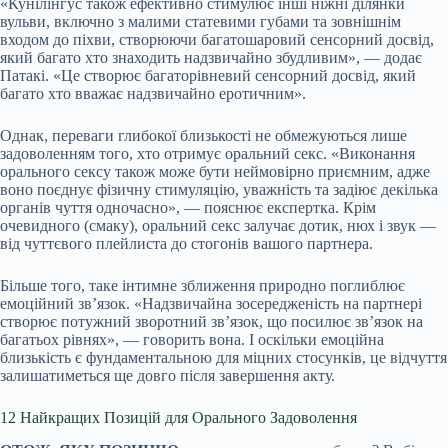
«Кунілінгус також ефективно стимулює інші ніжні ділянки
вульви, включно з малими статевими губами та зовнішнім
входом до піхви, створюючи багатошаровий сенсорний досвід,
який багато хто знаходить надзвичайно збудливим», — додає
Патакі. «Це створює багаторівневий сенсорний досвід, який
багато хто вважає надзвичайно еротичним».
Однак, переваги глибокої близькості не обмежуються лише
задоволенням того, хто отримує оральний секс. «Виконання
орального сексу також може бути неймовірно приємним, адже
воно поєднує фізичну стимуляцію, уважність та задіює декілька
органів чуття одночасно», — пояснює експертка. Крім
очевидного (смаку), оральний секс залучає дотик, нюх і звук —
від чуттєвого плейлиста до стогонів вашого партнера.
Більше того, таке інтимне зближення природно поглиблює
емоційний зв’язок. «Надзвичайна зосередженість на партнері
створює потужний зворотний зв’язок, що посилює зв’язок на
багатьох рівнях», — говорить вона. І оскільки емоційна
близькість є фундаментальною для міцних стосунків, це відчуття
залишатиметься ще довго після завершення акту.
12 Найкращих Позицій для Орального Задоволення