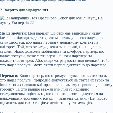
2. Закрито для відвідування
Як це зробити:
Цей варіант, що отримав відповідну назву,
ідеально підходить для тих, хто має вульву і легко надмірно
стимулюється, або надає перевагу непрямому контакту з
клітором. Той, хто отримує, лежить на спині, ноги щільно
стулені. Якщо дозволяє мобільність та комфорт, партнер, що
надає послуги, може сісти верхи на ноги партнера та
нахилитися вперед. Або, якщо матрац достатньо великий, той,
хто надає послуги, може лягти перпендикулярно до партнера.
Переваги:
Коли партнер, що отримує, стуляє ноги, язик того,
хто надає послуги, природно фокусується на статевих губах та
інших зонах навколо клітора, а не на самому нервово-щільнному
горбику. Ті, хто раніше вважав кунілінгус надмірно
стимулюючим, оцінять те, що ця позиція зосереджується на
навколишніх ерогенних зонах, — зазначає Спанн. «Це чудово
підходить для тих, хто цінує делікатнішу стимуляцію».