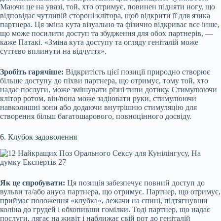
Маючи це на увазі, той, хто отримує, повинен підняти ногу, що
відповідає чутливій стороні клітора, щоб відкрити її для язика
партнера. Ця зміна кута візуально та фізично відкриває все інше,
що може посилити доступ та збудження для обох партнерів, —
каже Патакі. «Зміна кута доступу та огляду геніталій може
суттєво вплинути на відчуття».
Зробіть гарячіше:
Відкритість цієї позиції природно створює
більше доступу до піхви партнера, що отримує, тому той, хто
надає послуги, може змішувати різні типи дотику. Стимулюючи
клітор ротом, він/вона може задіювати руки, стимулюючи
навколишні зони або додаючи внутрішню стимуляцію для
створення більш багатошарового, повноцінного досвіду.
6. Клубок задоволення
Як це спробувати:
Ця позиція забезпечує повний доступ до
вульви та/або ануса партнера, що отримує. Партнер, що отримує,
приймає положення «клубка», лежачи на спині, підтягнувши
коліна до грудей і обхопивши гомілки. Тоді партнер, що надає
послуги, лягає на живіт і наближає свій рот до геніталій