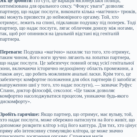
Як це зробити:
По суті, це варіація місіонерської позиції,
оптимізована для орального сексу. “Фокус уваги” дозволяє
партнеру, що надає послуги, виконати кілька «магічних» трюків,
які можуть призвести до неймовірного оргазму. Той, хто
отримує, лежить на спині, підклавши подушку під поперек. Тоді
партнер, що надає послуги, лягає обличчям донизу між ногами,
так, щоб рот опинився на ідеальній відстані від геніталій
партнера.
Переваги:
Подушка «магічно» нахиляє таз того, хто отримує,
таким чином, його ноги зручно лягають на лопатки партнера,
що надає послуги. Це забезпечує повний огляд усієї генітальної
зони, включаючи історично недооцінену область промежини, а
також анус, що робить можливим анальні ласки. Крім того, це
забезпечує комфортне положення для обох партнерів (і запобігає
напруженню шиї у того, хто надає послуги), — зазначає Руфус
Спанн, доктор філософії, сексолог. «Це також дозволяє
комфортно насолоджуватися процесом, уникаючи будь-якого
дискомфорту».
Зробіть гарячіше:
Якщо партнер, що отримує, має вульву, той,
хто надає послуги, може обережно натиснути на його живіт, що
допоможе розкрити клітор з-під його каптура. Для тих, хто цінує
пряму або інтенсивну стимуляцію клітора, це може значно
прискорити досягнення оргазму. Справжня магія.