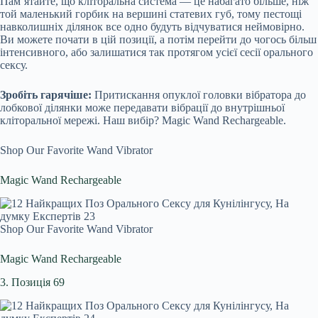
Пам’ятайте, що кліторальна система — це набагато більше, ніж
той маленький горбик на вершині статевих губ, тому пестощі
навколишніх ділянок все одно будуть відчуватися неймовірно.
Ви можете почати в цій позиції, а потім перейти до чогось більш
інтенсивного, або залишатися так протягом усієї сесії орального
сексу.
Зробіть гарячіше:
Притискання опуклої головки вібратора до
лобкової ділянки може передавати вібрації до внутрішньої
кліторальної мережі. Наш вибір? Magic Wand Rechargeable.
Shop Our Favorite Wand Vibrator
Magic Wand Rechargeable
Shop Our Favorite Wand Vibrator
Magic Wand Rechargeable
3. Позиція 69