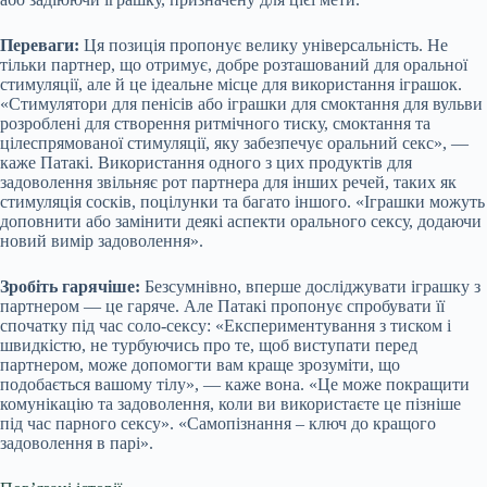
Переваги:
Ця позиція пропонує велику універсальність. Не
тільки партнер, що отримує, добре розташований для оральної
стимуляції, але й це ідеальне місце для використання іграшок.
«Стимулятори для пенісів або іграшки для смоктання для вульви
розроблені для створення ритмічного тиску, смоктання та
цілеспрямованої стимуляції, яку забезпечує оральний секс», —
каже Патакі. Використання одного з цих продуктів для
задоволення звільняє рот партнера для інших речей, таких як
стимуляція сосків, поцілунки та багато іншого. «Іграшки можуть
доповнити або замінити деякі аспекти орального сексу, додаючи
новий вимір задоволення».
Зробіть гарячіше:
Безсумнівно, вперше досліджувати іграшку з
партнером — це гаряче. Але Патакі пропонує спробувати її
спочатку під час соло-сексу: «Експериментування з тиском і
швидкістю, не турбуючись про те, щоб виступати перед
партнером, може допомогти вам краще зрозуміти, що
подобається вашому тілу», — каже вона. «Це може покращити
комунікацію та задоволення, коли ви використаєте це пізніше
під час парного сексу». «Самопізнання – ключ до кращого
задоволення в парі».