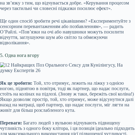
на зв’язку з тим, що відчувається добре. «Керування процесом
через тактильні чи словесні підказки посилює ефект».
Ще один спосіб зробити речі цікавішими? «Експериментуйте з
сенсорним перевантаженням або позбавленням», — радить
О’Райлі. «Пов’язки на очі або навушники можуть посилити
відчуття, заглушуючи шум або світло та обмежуючи
відволікання».
5. Одна нога вгору
Як це зробити:
Той, хто отримує, лежить на ліжку з однією
ногою, піднятою в повітря, тоді як партнер, що надає послуги,
стоїть на колінах на підлозі. (Знову ж таки, бережіть свої коліна!)
Якщо дозволяє простір, той, хто отримує, може відсунутися далі
назад на матраці, щоб партнер, що надає послуги, міг лягти на
живіт для більш розслабленого кута.
Переваги:
Багато людей з вульвою відчувають підвищену
чутливість з одного боку клітора, і ця позиція ідеально підходить
для максимального використання цієї підвищеної чутливості.