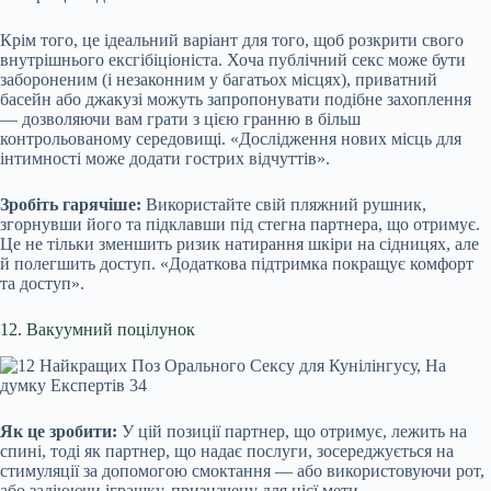
Крім того, це ідеальний варіант для того, щоб розкрити свого
внутрішнього ексгібіціоніста. Хоча публічний секс може бути
забороненим (і незаконним у багатьох місцях), приватний
басейн або джакузі можуть запропонувати подібне захоплення
— дозволяючи вам грати з цією гранню в більш
контрольованому середовищі. «Дослідження нових місць для
інтимності може додати гострих відчуттів».
Зробіть гарячіше:
Використайте свій пляжний рушник,
згорнувши його та підклавши під стегна партнера, що отримує.
Це не тільки зменшить ризик натирання шкіри на сідницях, але
й полегшить доступ. «Додаткова підтримка покращує комфорт
та доступ».
12. Вакуумний поцілунок
Як це зробити:
У цій позиції партнер, що отримує, лежить на
спині, тоді як партнер, що надає послуги, зосереджується на
стимуляції за допомогою смоктання — або використовуючи рот,
або задіюючи іграшку, призначену для цієї мети.