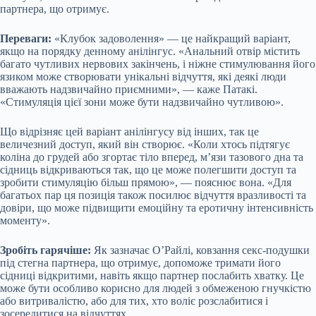
партнера, що отримує.
Переваги:
«Клубок задоволення» — це найкращий варіант,
якщо на порядку денному анілінгус. «Анальний отвір містить
багато чутливих нервових закінчень, і ніжне стимулювання його
язиком може створювати унікальні відчуття, які деякі люди
вважають надзвичайно приємними», — каже Патакі.
«Стимуляція цієї зони може бути надзвичайно чутливою».
Що відрізняє цей варіант анілінгусу від інших, так це
величезний доступ, який він створює. «Коли хтось підтягує
коліна до грудей або згортає тіло вперед, м’язи тазового дна та
сідниць відкриваються так, що це може полегшити доступ та
зробити стимуляцію більш прямою», — пояснює вона. «Для
багатьох пар ця позиція також посилює відчуття вразливості та
довіри, що може підвищити емоційну та еротичну інтенсивність
моменту».
Зробіть гарячіше:
Як зазначає О’Райлі, ковзання секс-подушки
під стегна партнера, що отримує, допоможе тримати його
сідниці відкритими, навіть якщо партнер послабить хватку. Це
може бути особливо корисно для людей з обмеженою гнучкістю
або витривалістю, або для тих, хто воліє розслабитися і
зосередитися на відчуттях.