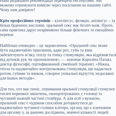
Наші редакційні рекомендації перевірені експертами. Ми
можемо отримувати комісію через посилання на нашому сайті.
Чому нам довіряти?
Крім професійних термінів
– кунілінгус, феляціо, анілінгус – та
більш буденних висловів, оральний секс має безліч назв. Проте,
сама практика дарує незрівнянно більше фізичних та емоційних
переваг.
Найбільш очевидно – це задоволення. «Оральний секс може
бути надзвичайно приємним, адже рот, губи та язик
забезпечують м’яку, теплу та тонку стимуляцію, яка відрізняється
від дотиків рук чи проникнення», — зазначає Кароліна Патакі,
доктор філософії, сертифікований сімейний терапевт. «Ніжна,
тепла та надзвичайно контрольована стимуляція, що надається
ротом, губами та язиком, створює унікальні відчуття, недосяжні
для інших методів».
Для тих, хто має пеніс, отримання оральної стимуляції стимулює
тисячі нервових закінчень, сконцентрованих у головці та
чутливій нижній частині стовбура. А для осіб з вульвою,
оральний секс є чудовим способом доторкнутися до
надзвичайно чутливої голівки клітора, органу, що є ключовим
для оргазму у, за даними досліджень, значної кількості людей.