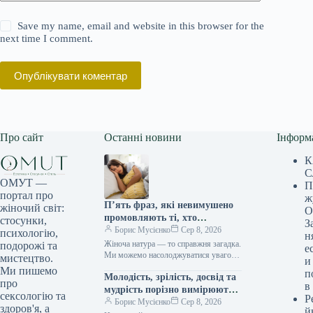
Save my name, email and website in this browser for the
next time I comment.
Опублікувати коментар
Про сайт
Останні новини
Інформ
К
С
ОМУТ —
П
портал про
ж
П’ять фраз, які невимушено
жіночий світ:
О
промовляють ті, хто
стосунки,
З
закохується мовчки, як шепіт
Борис Мусієнко
Сер 8, 2026
психологію,
н
зірок
Жіноча натура — то справжня загадка.
подорожі та
е
Ми можемо насолоджуватися увагою
мистецтво.
и
багатьох чоловіків, заводити романи,
Ми пишемо
п
Молодість, зрілість, досвід та
проводити час у їхній компанії, й…
про
в
мудрість порізно вимірюють
сексологію та
Р
вірність у серцях.
Борис Мусієнко
Сер 8, 2026
здоров'я, а
й