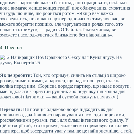
одному з партнерів важко багатозадачно працювати, оскільки
вона вимагає менше концентрації, ніж облизування, смоктання
чи будь-що інше, що робиться ротом. «Якщо вам важко
зосередитись, поки ваш партнер одночасно стимулює вас, ви
можете зберегти позицію, але чергуватися в ролях того, хто
надає та отримує», — радить О’Райлі. «Таким чином, ви
зможете насолоджуватися близькістю без відволікань».
4. Престол
Як це зробити:
Той, хто отримує, сидить на стільці з широко
розведеними ногами, а партнер, що надає послуги, стає на
коліна перед ним. (Корисна порада: партнер, що надає послуги,
має підкласти згорнутий рушник або подушку під коліна для
додаткової підтримки — ваші суглоби скажуть вам дяку!)
Переваги:
Ця позиція однаково добре підходить як для
повільного, дратівливого нарощування насолоди широкими,
розслабленими рухами, так і для більш інтенсивного фіналу. У
цій позиції той, хто отримує, може легко спрямовувати голову
партнера, щоб зосередити увагу там, де це найприємніше, а той,