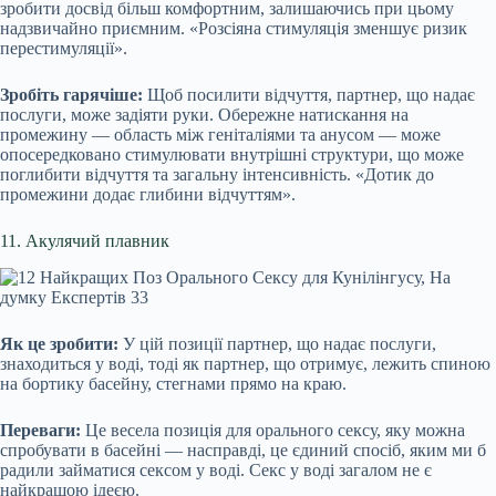
зробити досвід більш комфортним, залишаючись при цьому
надзвичайно приємним. «Розсіяна стимуляція зменшує ризик
перестимуляції».
Зробіть гарячіше:
Щоб посилити відчуття, партнер, що надає
послуги, може задіяти руки. Обережне натискання на
промежину — область між геніталіями та анусом — може
опосередковано стимулювати внутрішні структури, що може
поглибити відчуття та загальну інтенсивність. «Дотик до
промежини додає глибини відчуттям».
11. Акулячий плавник
Як це зробити:
У цій позиції партнер, що надає послуги,
знаходиться у воді, тоді як партнер, що отримує, лежить спиною
на бортику басейну, стегнами прямо на краю.
Переваги:
Це весела позиція для орального сексу, яку можна
спробувати в басейні — насправді, це єдиний спосіб, яким ми б
радили займатися сексом у воді. Секс у воді загалом не є
найкращою ідеєю.