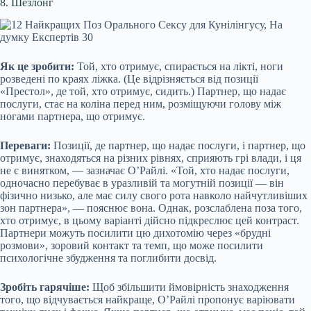
8. Шезлонг
Як це зробити:
Той, хто отримує, спирається на лікті, ноги
розведені по краях ліжка. (Це відрізняється від позиції
«Престол», де той, хто отримує, сидить.) Партнер, що надає
послуги, стає на коліна перед ним, розміщуючи голову між
ногами партнера, що отримує.
Переваги:
Позиції, де партнер, що надає послуги, і партнер, що
отримує, знаходяться на різних рівнях, сприяють грі влади, і ця
не є винятком, — зазначає О’Райлі. «Той, хто надає послуги,
одночасно перебуває в уразливій та могутній позиції — він
фізично низько, але має силу свого рота навколо найчутливіших
зон партнера», — пояснює вона. Однак, розслаблена поза того,
хто отримує, в цьому варіанті дійсно підкреслює цей контраст.
Партнери можуть посилити цю дихотомію через «брудні
розмови», зоровий контакт та темп, що може посилити
психологічне збудження та поглибити досвід.
Зробіть гарячіше:
Щоб збільшити ймовірність знаходження
того, що відчувається найкраще, О’Райлі пропонує варіювати