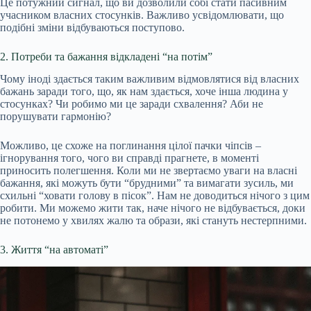
Це потужний сигнал, що ви дозволили собі стати пасивним
учасником власних стосунків. Важливо усвідомлювати, що
подібні зміни відбуваються поступово.
2. Потреби та бажання відкладені “на потім”
Чому іноді здається таким важливим відмовлятися від власних
бажань заради того, що, як нам здається, хоче інша людина у
стосунках? Чи робимо ми це заради схвалення? Аби не
порушувати гармонію?
Можливо, це схоже на поглинання цілої пачки чіпсів –
ігнорування того, чого ви справді прагнете, в моменті
приносить полегшення. Коли ми не звертаємо уваги на власні
бажання, які можуть бути “брудними” та вимагати зусиль, ми
схильні “ховати голову в пісок”. Нам не доводиться нічого з цим
робити. Ми можемо жити так, наче нічого не відбувається, доки
не потонемо у хвилях жалю та образи, які стануть нестерпними.
3. Життя “на автоматі”