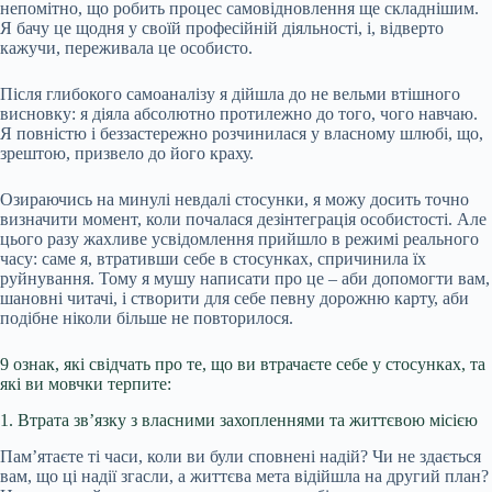
непомітно, що робить процес самовідновлення ще складнішим.
Я бачу це щодня у своїй професійній діяльності, і, відверто
кажучи, переживала це особисто.
Після глибокого самоаналізу я дійшла до не вельми втішного
висновку: я діяла абсолютно протилежно до того, чого навчаю.
Я повністю і беззастережно розчинилася у власному шлюбі, що,
зрештою, призвело до його краху.
Озираючись на минулі невдалі стосунки, я можу досить точно
визначити момент, коли почалася дезінтеграція особистості. Але
цього разу жахливе усвідомлення прийшло в режимі реального
часу: саме я, втративши себе в стосунках, спричинила їх
руйнування. Тому я мушу написати про це – аби допомогти вам,
шановні читачі, і створити для себе певну дорожню карту, аби
подібне ніколи більше не повторилося.
9 ознак, які свідчать про те, що ви втрачаєте себе у стосунках, та
які ви мовчки терпите:
1. Втрата зв’язку з власними захопленнями та життєвою місією
Пам’ятаєте ті часи, коли ви були сповнені надій? Чи не здається
вам, що ці надії згасли, а життєва мета відійшла на другий план?