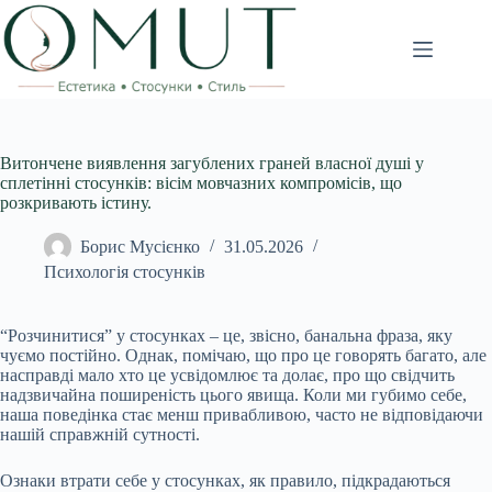
Перейти
до
вмісту
Витончене виявлення загублених граней власної душі у
сплетінні стосунків: вісім мовчазних компромісів, що
розкривають істину.
Борис Мусієнко
31.05.2026
Психологія стосунків
“Розчинитися” у стосунках – це, звісно, банальна фраза, яку
чуємо постійно. Однак, помічаю, що про це говорять багато, але
насправді мало хто це усвідомлює та долає, про що свідчить
надзвичайна поширеність цього явища. Коли ми губимо себе,
наша поведінка стає менш привабливою, часто не відповідаючи
нашій справжній сутності.
Ознаки втрати себе у стосунках, як правило, підкрадаються