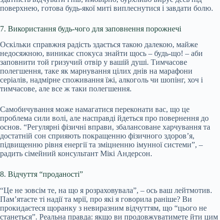
поверхнею, готова будь-якої миті виплеснутися і завдати болю.
7. Використання будь-чого для заповнення порожнечі
Оскільки справжня радість здається такою далекою, майже
недосяжною, виникає спокуса знайти щось – будь-що! – аби
заповнити той гризучий отвір у вашій душі. Тимчасове
полегшення, таке як марнування цілих днів на марафони
серіалів, надмірне споживання їжі, алкоголь чи шопінг, хоч і
тимчасове, але все ж таки полегшення.
Самобичування може намагатися переконати вас, що це
проблема сили волі, але насправді йдеться про повернення до
основ. “Регулярні фізичні вправи, збалансоване харчування та
достатній сон сприяють покращенню фізичного здоров’я,
підвищенню рівня енергії та зміцненню імунної системи”, –
радить сімейний консультант Мікі Андерсон.
8. Відчуття “проданості”
“Це не зовсім те, на що я розраховувала”, – ось ваш лейтмотив.
Пам’ятаєте ті надії та мрії, про які я говорила раніше? Ви
прокидаєтеся щоранку з невиразним відчуттям, що “цього не
станеться”. Реальна правда: якщо ви продовжуватимете йти цим