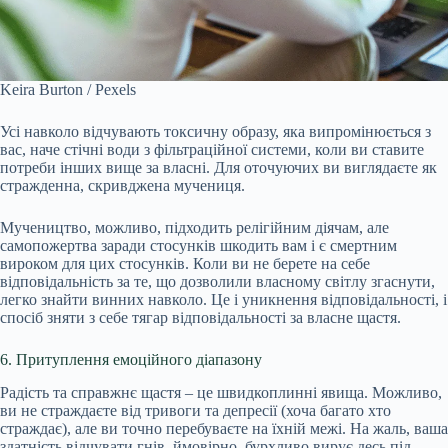
Keira Burton / Pexels
Усі навколо відчувають токсичну образу, яка випромінюється з
вас, наче стічні води з фільтраційної системи, коли ви ставите
потреби інших вище за власні. Для оточуючих ви виглядаєте як
стражденна, скривджена мучениця.
Мучеництво, можливо, підходить релігійним діячам, але
самопожертва заради стосунків шкодить вам і є смертним
вироком для цих стосунків. Коли ви не берете на себе
відповідальність за те, що дозволили власному світлу згаснути,
легко знайти винних навколо. Це і уникнення відповідальності, і
спосіб зняти з себе тягар відповідальності за власне щастя.
6. Притуплення емоційного діапазону
Радість та справжнє щастя – це швидкоплинні явища. Можливо,
ви не страждаєте від тривоги та депресії (хоча багато хто
страждає), але ви точно перебуваєте на їхній межі. На жаль, ваша
здатність відчувати гнів, ймовірно, бурхливо вирує десь під