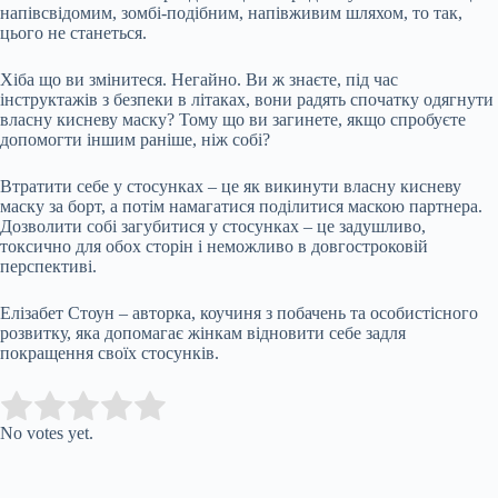
напівсвідомим, зомбі-подібним, напівживим шляхом, то так,
цього не станеться.
Хіба що ви змінитеся. Негайно. Ви ж знаєте, під час
інструктажів з безпеки в літаках, вони радять спочатку одягнути
власну кисневу маску? Тому що ви загинете, якщо спробуєте
допомогти іншим раніше, ніж собі?
Втратити себе у стосунках – це як викинути власну кисневу
маску за борт, а потім намагатися поділитися маскою партнера.
Дозволити собі загубитися у стосунках – це задушливо,
токсично для обох сторін і неможливо в довгостроковій
перспективі.
Елізабет Стоун – авторка, коучиня з побачень та особистісного
розвитку, яка допомагає жінкам відновити себе задля
покращення своїх стосунків.
Submit Rating
Rate this item:
No votes yet.