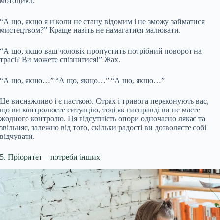
мотоцикл.
“А що, якщо я ніколи не стану відомим і не зможу займатися
мистецтвом?” Краще навіть не намагатися малювати.
“А що, якщо ваш чоловік пропустить потрібний поворот на
трасі? Ви можете спізнитися!” Жах.
“А що, якщо…” “А що, якщо…” “А що, якщо…”
Це виснажливо і є пасткою. Страх і тривога переконують вас,
що ви контролюєте ситуацію, тоді як насправді ви не маєте
жодного контролю. Ця відсутність опори одночасно лякає та
звільняє, залежно від того, скільки радості ви дозволяєте собі
відчувати.
5. Пріоритет – потреби інших