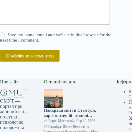
Save my name, email and website in this browser for the
next time I comment.
Опублікувати коментар
Про сайт
Останні новини
Інформ
К
С
ОМУТ —
П
портал про
ж
Найкращі миті в Стамбулі,
жіночий світ:
О
харизматичній перлині
стосунки,
З
Туреччини
Борис Мусієнко
Сер 10, 2026
психологію,
н
## Стамбул: Шепіт Вічності та
подорожі та
е
Сучасність на Берегах Босфору Місто,