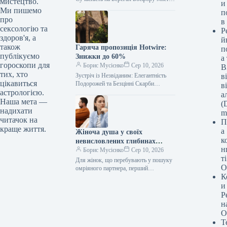
мистецтво.
и
де східні візерунки переплітаються з
Ми пишемо
п
західним шармом, Стамбул — це…
про
в
сексологію та
Р
здоров'я, а
й
також
Гаряча пропозиція Hotwire:
п
публікуємо
Знижки до 60%
а
гороскопи для
Борис Мусієнко
Сер 10, 2026
В
тих, хто
Зустріч із Незвіданим: Елегантність
в
цікавиться
Подорожей та Безцінні Скарби
в
Відкриттів У світі, де кожен прагне до
астрологією.
а
вишуканості та незабутніх вражень,
Наша мета —
(D
подорожі…
надихати
m
читачок на
П
краще життя.
а
Жіноча душа у своїх
к
невисловлених глибинах
н
зазвучить сімома мелодіями
Борис Мусієнко
Сер 10, 2026
т
невимушеної розмови | Ронні
Для жінок, що перебувають у пошуку
О
Енн Раян
омріяного партнера, перший
К
побачення (або будь-яка перша
зустріч) стає визначальним моментом.
и
У вас є…
Р
н
О
Т