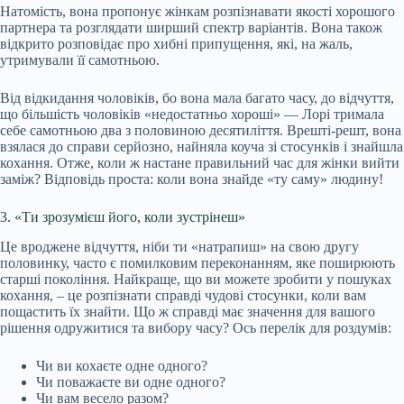
Натомість, вона пропонує жінкам розпізнавати якості хорошого
партнера та розглядати ширший спектр варіантів. Вона також
відкрито розповідає про хибні припущення, які, на жаль,
утримували її самотньою.
Від відкидання чоловіків, бо вона мала багато часу, до відчуття,
що більшість чоловіків «недостатньо хороші» — Лорі тримала
себе самотньою два з половиною десятиліття. Врешті-решт, вона
взялася до справи серйозно, найняла коуча зі стосунків і знайшла
кохання. Отже, коли ж настане правильний час для жінки вийти
заміж? Відповідь проста: коли вона знайде «ту саму» людину!
3. «Ти зрозумієш його, коли зустрінеш»
Це вроджене відчуття, ніби ти «натрапиш» на свою другу
половинку, часто є помилковим переконанням, яке поширюють
старші покоління. Найкраще, що ви можете зробити у пошуках
кохання, – це розпізнати справді чудові стосунки, коли вам
пощастить їх знайти. Що ж справді має значення для вашого
рішення одружитися та вибору часу? Ось перелік для роздумів:
Чи ви кохаєте одне одного?
Чи поважаєте ви одне одного?
Чи вам весело разом?