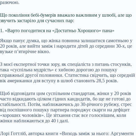
разючою.
Що покоління бебі-бумерів вважало важливим у шлюбі, але що
звучить застаріло для сучасних пар:
1. «Варто погодитися на «Достатньо Хорошого» пана»
Якщо панує думка, що жінка повинна залишатися самотньою у
20 років, але вийти заміж і народити дітей до середини 30-х, це
вузьке п’ятирічне вікно.
З моєї експертної точки зору, як спеціаліста з питань стосунків,
така «суспільна мудрість» є хибною дорогою до пошуку
справжньої другої половинки. Статистика свідчить, що середній
вік американки для вступу в шлюб становить 28,5 років.
Щоб відповідати цим суспільним стандартам, жінки у 20 років
часто відкидають цілком гідних кандидатів, бо ще не готові до
стабільності. Потім, наближаючись до 30-річного рубежу, стрес
від поспішного пошуку партнера породжує скарги на дефіцит
«хороших чоловіків». Це зітхання стає все голоснішим, коли
жінки наближаються до 40 і далі.
Лорі Готтліб, авторка книги «Виходь заміж за нього: Аргументи