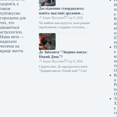
здоров'я, а
й
також
Дослідження стверджують:
п
публікуємо
навіть щасливі дружини
а
гороскопи для
прагнуть зради після певних
Борис Мусієнко
Сер 9, 2026
В
тих, хто
подій.
Чи знайоме вам відчуття, коли роками
в
цікавиться
перебуваючи у відданих стосунках,
в
раптом усвідомлюєте: “Ех, колишня
астрологією.
а
пристрасть вже не та”? Визнати це…
Наша мета —
(D
надихати
m
читачок на
П
краще життя.
а
Де Знімався “Людина-павук:
к
Новий День”?
н
Борис Мусієнко
Сер 9, 2026
т
Секрети кіно: Де народжується магія
О
“Людини-павука: Новий день”? Світ
К
кінематографа — це полотно, де
реальність майстерно переплітається з
и
вигадкою. Ми…
Р
н
О
Т
Х
у
с