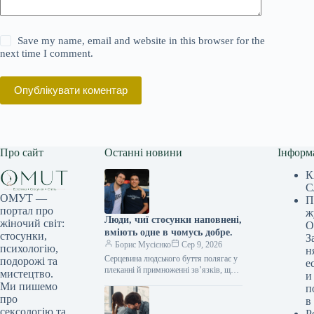
Save my name, email and website in this browser for the
next time I comment.
Опублікувати коментар
Про сайт
Останні новини
Інформ
К
С
ОМУТ —
П
портал про
ж
Люди, чиї стосунки наповнені,
жіночий світ:
О
вміють одне в чомусь добре.
стосунки,
З
Борис Мусієнко
Сер 9, 2026
психологію,
н
Серцевина людського буття полягає у
подорожі та
е
плеканні й примноженні зв’язків, що
мистецтво.
и
нас оточують. Глибокі стосунки – з
Ми пишемо
п
родиною, друзями, коханими –…
про
в
сексологію та
Р