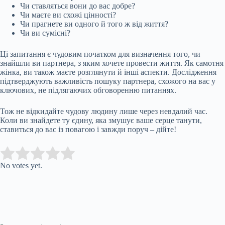
Чи ставляться вони до вас добре?
Чи маєте ви схожі цінності?
Чи прагнете ви одного й того ж від життя?
Чи ви сумісні?
Ці запитання є чудовим початком для визначення того, чи
знайшли ви партнера, з яким хочете провести життя. Як самотня
жінка, ви також маєте розглянути й інші аспекти. Дослідження
підтверджують важливість пошуку партнера, схожого на вас у
ключових, не підлягаючих обговоренню питаннях.
Тож не відкидайте чудову людину лише через невдалий час.
Коли ви знайдете ту єдину, яка змушує ваше серце танути,
ставиться до вас із повагою і завжди поруч – дійте!
Submit Rating
Rate this item:
No votes yet.