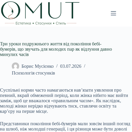
Перейти
до
вмісту
Три уроки подружнього життя від покоління бебі-
бумерів, що звучать для молодих пар як відлуння давно
минулих часів
Борис Мусієнко
03.07.2026
Психологія стосунків
Суспільні норми часто намагаються нав’язати уявлення про
певний, вкрай обмежений період, коли жінка нібито має вийти
заміж, щоб це вважалося «правильним часом». Як наслідок,
молоді жінки нерідко відчувають тиск, ставлячи освіту та
кар’єру на перше місце.
Представники покоління бебі-бумерів мали зовсім інший погляд
на шлюб, ніж молодші генерації, і ця різниця може бути доволі