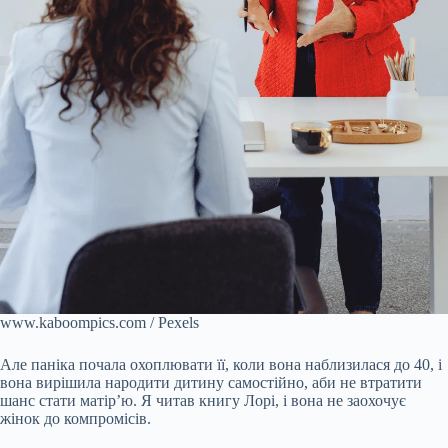
www.kaboompics.com / Pexels
Але паніка почала охоплювати її, коли вона наблизилася до 40, і
вона вирішила народити дитину самостійно, аби не втратити
шанс стати матір’ю. Я читав книгу Лорі, і вона не заохочує
жінок до компромісів.