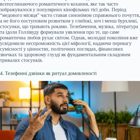
всепоглинаючого романтичного кохання, яке так часто
зображувалося у популярних кінофільмах тієї доби. Період
“медового місяця” часто ставав синонімом справжнього почуття,
а не його поступовим розвитком у глибокі, хоч і менш бурхливі,
стосунки, що тривають роками. Телебачення, музика, література
та ідоли Голлівуду формували уявлення про те, що саме
романтична любов рухає світом. Однак, молодші покоління вже
усвідомили неспроможність цієї міфології, надаючи перевагу
сумісності у цінностях, політичних поглядах, фінансових
звичках та здоровому глузді як фундаментальним складовим
тривалих стосунків.
4. Телефонні дзвінки як ритуал домовленості