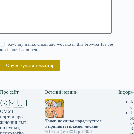
Save my name, email and website in this browser for the
next time I comment.
Опублікувати коментар
Про сайт
Останні новини
Інформ
К
С
ОМУТ —
П
портал про
ж
Чоловіче сяйво народжується
жіночий світ:
О
в прийнятті власної лисини
стосунки,
З
Оляна Гречко
Сер 6, 2026
психологію,