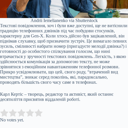
Andrii Iemelianenko via Shutterstock
Текстові повідомлення, хоч і були вже доступні, ще не витіснили
традицію телефонних дзвінків під час побудови стосунків,
характерну для Gen-X. Коли хтось дійсно був зацікавлений, він
піднімав слухавку, щоб призначити зустріч. Це вимагало певних
зусиль, сміливості набрати номер (пригадуєте мелодії дзвінка?) і
готовності до особистого спілкування голосом, що нині
втрачається у зручності текстових повідомлень. Легкість, з якою
здійснюється комунікація за допомогою тексту, не може
зрівнятися з емоційним навантаженням телефонної розмови.
Прикро усвідомлювати, що цей, свого роду, “втрачений вид
мистецтва”, зникає серед поколінь, які, парадоксально,
проводять більшість свого часу саме в телефонах.
Карл Кертіс – творець, редактор та активіст, який останнє
десятиліття присвятив віддаленій роботі.
Submit Rating
Rate this item:
No votes yet.