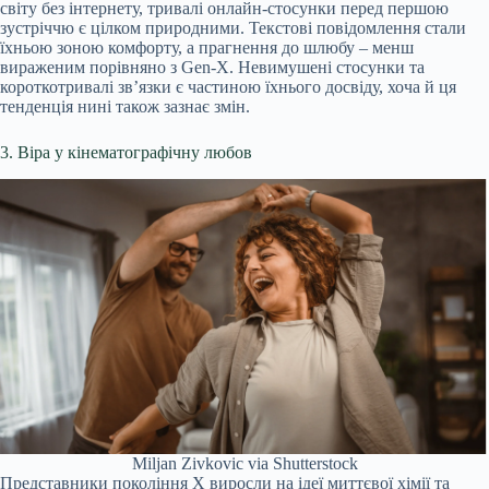
світу без інтернету, тривалі онлайн-стосунки перед першою
зустріччю є цілком природними. Текстові повідомлення стали
їхньою зоною комфорту, а прагнення до шлюбу – менш
вираженим порівняно з Gen-X. Невимушені стосунки та
короткотривалі зв’язки є частиною їхнього досвіду, хоча й ця
тенденція нині також зазнає змін.
3. Віра у кінематографічну любов
Miljan Zivkovic via Shutterstock
Представники покоління X виросли на ідеї миттєвої хімії та