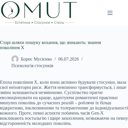
Перейти
до
вмісту
Старі шляхи пошуку кохання, що зникають: знання
покоління Х
Борис Мусієнко
06.07.2026
Психологія стосунків
Епоха покоління X, коли вони активно будували стосунки, мала
свої неповторні риси. Життя невпинно трансформується, і лише
зміни залишаються незмінними. Суспільство прагне
еволюціонувати на краще, адаптуючи романтичні практики
минулих поколінь до сучасних реалій – роблячи їх більш
відкритими, інклюзивними та толерантними до індивідуальності
кожного. Проте, певні аспекти побачень часів Gen-X
викликають ностальгію і щире захоплення, незважаючи на певну
відстороненість молодших поколінь.