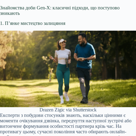
Знайомства доби Gen-X: класичні підходи, що поступово
зникають
1. П’янке мистецтво залицяння
Drazen Zigic via Shutterstock
Експерти з побудови стосунків знають, наскільки цінними є
моменти очікування дзвінка, передчуття наступної зустрічі або
витончене формування особистості партнера крізь час. На
противагу цьому, сучасні покоління часто обирають онлайн-