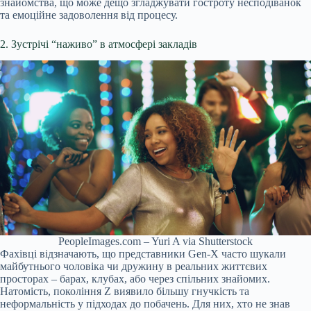
знайомства, що може дещо згладжувати гостроту несподіванок
та емоційне задоволення від процесу.
2. Зустрічі “наживо” в атмосфері закладів
PeopleImages.com – Yuri A via Shutterstock
Фахівці відзначають, що представники Gen-X часто шукали
майбутнього чоловіка чи дружину в реальних життєвих
просторах – барах, клубах, або через спільних знайомих.
Натомість, покоління Z виявило більшу гнучкість та
неформальність у підходах до побачень. Для них, хто не знав