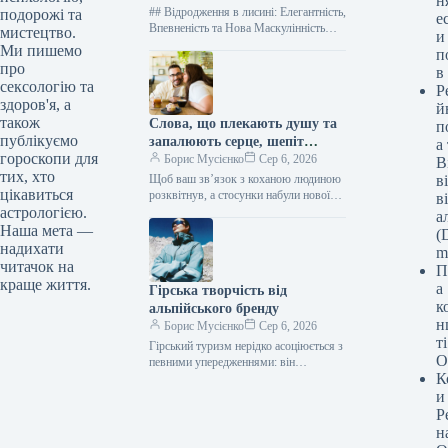
н
## Відродження в лисині: Елегантність,
подорожі та
е
Впевненість та Нова Маскулінність
мистецтво.
и
Зростання руху “лисий позитив”
Ми пишемо
п
надихає чоловіків, що стикаються з
про
в
втратою волосся,…
сексологію та
Р
здоров'я, а
й
також
Слова, що плекають душу та
п
публікуємо
запалюють серце, шепіт
а
гороскопи для
ніжності, що несе тепло.
Борис Мусієнко
Сер 6, 2026
В
тих, хто
Щоб ваш зв’язок з коханою людиною
в
цікавиться
розквітнув, а стосунки набули нової
в
глибини, вкрай важливо звернути
астрологією.
а
увагу не лише на те,…
Наша мета —
(D
надихати
m
читачок на
П
краще життя.
а
Гірська творчість від
к
альпійського бренду
н
Борис Мусієнко
Сер 6, 2026
т
Гірський туризм нерідко асоціюється з
О
певними упередженнями: він
К
видається справою для обраних,
самотніх шукачів вершин, які цінують
и
абсолютну самотність понад…
Р
н