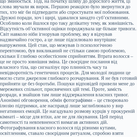
що змінюється. Тоді, на початку шляху до дорослого життя, ці
слова звучали як вирок. Першою реакцією було звернутися до
тих, хто міг би підтвердити або спростувати мої побоювання.
Дружні поради, хоч і щирі, здавалися занадто суб’єктивними.
Особливо коли йшлося про таку делікатну тему, як зовнішність.
Відсутність об’єктивної оцінки породжувала ще більше тривоги.
Світ навколо ніби ігнорував проблему, яку я відчував
надзвичайно гостро, а це лише підсилювало внутрішнє
напруження. Цей стан, що межував із психологічною
перевтомою, був викликаний не стільки самою проблемою,
скільки її глибоко особистісним сприйняттям. Втрата волосся –
це не просто зовнішня зміна. Це своєрідне послання від
власного тіла, що сигналізує про плинність часу та
невідворотність генетичних процесів. Для молодої людини це
могло стати джерелом глибокого розчарування. Я не був готовий
прийняти це без боротьби. Пошуки відповідей привели мене до
мережевих спільнот, присвячених цій темі. Проте, замість
розради, я знайшов там лише віддзеркалення власних тривог.
Анонімні обговорення, обмін фотографіями – це створювало
ілюзію підтримки, але насправді лише заглиблювало у вир
негативних емоцій. Це нагадувало розмову курців у прокуреній
кімнаті – місце для втіхи, але не для лікування. Цей період
самотності та невпевненості вимагав активних дій.
Фотографування власного волосся під різними кутами,
освітленням, ставало своєрідним ритуалом, спробою взяти