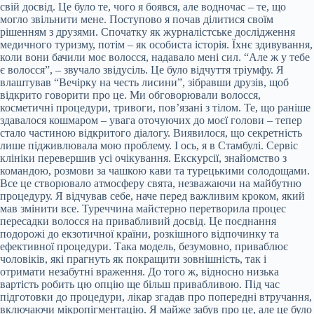
свій досвід. Це було те, чого я боявся, але водночас – те, що
могло звільнити мене. Поступово я почав ділитися своїм
рішенням з друзями. Спочатку як журналістське дослідження
медичного туризму, потім – як особиста історія. Їхнє здивування,
коли вони бачили моє волосся, надавало мені сил. “Але ж у тебе
є волосся”, – звучало звідусіль. Це було відчуття тріумфу. Я
влаштував “Вечірку на честь лисини”, зібравши друзів, щоб
відкрито говорити про це. Ми обговорювали волосся,
косметичні процедури, тривоги, пов’язані з тілом. Те, що раніше
здавалося кошмаром – увага оточуючих до моєї голови – тепер
стало частиною відкритого діалогу. Виявилося, що секретність
лише підживлювала мою проблему. І ось, я в Стамбулі. Сервіс
клініки перевершив усі очікування. Екскурсії, знайомство з
командою, розмови за чашкою кави та турецькими солодощами.
Все це створювало атмосферу свята, незважаючи на майбутню
процедуру. Я відчував себе, наче перед важливим кроком, який
мав змінити все. Туреччина майстерно перетворила процес
пересадки волосся на привабливий досвід. Це поєднання
подорожі до екзотичної країни, розкішного відпочинку та
ефективної процедури. Така модель, безумовно, приваблює
чоловіків, які прагнуть як покращити зовнішність, так і
отримати незабутні враження. До того ж, відносно низька
вартість робить цю опцію ще більш привабливою. Під час
підготовки до процедури, лікар згадав про попередні втручання,
включаючи мікропігментацію. Я майже забув про це, але це було