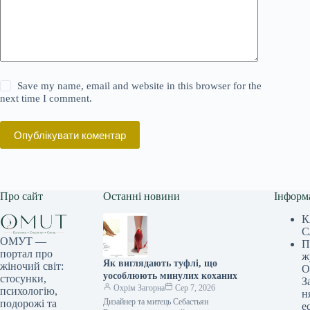
Save my name, email and website in this browser for the
next time I comment.
Опублікувати коментар
Про сайт
Останні новини
Інформ
К
С
ОМУТ —
П
портал про
ж
Як виглядають туфлі, що
жіночий світ:
О
уособлюють минулих коханих
стосунки,
З
Охрім Загорна
Сер 7, 2026
психологію,
н
Дизайнер та митець Себастьян
подорожі та
е