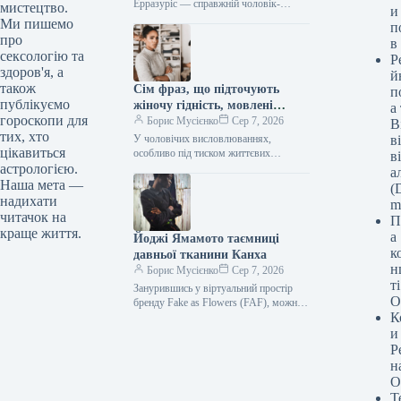
Ерразуріс — справжній чоловік-
мистецтво.
и
оркестр. Він народився в Чилі, виріс у
Ми пишемо
п
Лондоні, навчався у Вашингтоні,
про
в
Единбурзі, а…
сексологію та
Р
здоров'я, а
й
також
Сім фраз, що підточують
п
публікуємо
жіночу гідність, мовлені
а
гороскопи для
байдуже, експерти
Борис Мусієнко
Сер 7, 2026
В
тих, хто
стверджують
У чоловічих висловлюваннях,
в
цікавиться
особливо під тиском життєвих
в
обставин або через невирішені рани
астрологією.
а
минулого, іноді прослизає грубість. Це
Наша мета —
(D
може непомітно підточувати…
надихати
m
читачок на
П
краще життя.
а
Йоджі Ямамото таємниці
к
давньої тканини Канха
н
Борис Мусієнко
Сер 7, 2026
т
Занурившись у віртуальний простір
О
бренду Fake as Flowers (FAF), можна
К
помилково сприйняти його занадто
легковажним. Нещодавно вони
и
представили колекцію яскравих…
Р
н
О
Т