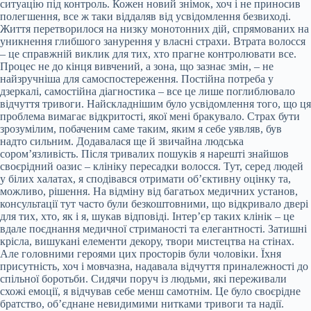
ситуацію під контроль. Кожен новий знімок, хоч і не приносив
полегшення, все ж таки віддаляв від усвідомлення безвиході.
Життя перетворилося на низку монотонних дій, спрямованих на
уникнення глибшого занурення у власні страхи. Втрата волосся
– це справжній виклик для тих, хто прагне контролювати все.
Процес не до кінця вивчений, а зона, що зазнає змін, – не
найзручніша для самоспостереження. Постійна потреба у
дзеркалі, самостійна діагностика – все це лише поглиблювало
відчуття тривоги. Найскладнішим було усвідомлення того, що ця
проблема вимагає відкритості, якої мені бракувало. Страх бути
зрозумілим, побаченим саме таким, яким я себе уявляв, був
надто сильним. Додавалася ще й звичайна людська
сором’язливість. Після тривалих пошуків я нарешті знайшов
своєрідний оазис – клініку пересадки волосся. Тут, серед людей
у білих халатах, я сподівався отримати об’єктивну оцінку та,
можливо, рішення. На відміну від багатьох медичних установ,
консультації тут часто були безкоштовними, що відкривало двері
для тих, хто, як і я, шукав відповіді. Інтер’єр таких клінік – це
вдале поєднання медичної стриманості та елегантності. Затишні
крісла, вишукані елементи декору, твори мистецтва на стінах.
Але головними героями цих просторів були чоловіки. Їхня
присутність, хоч і мовчазна, надавала відчуття приналежності до
спільної боротьби. Сидячи поруч із людьми, які переживали
схожі емоції, я відчував себе менш самотнім. Це було своєрідне
братство, об’єднане невидимими нитками тривоги та надії.