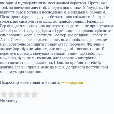
ще одним підтвердженням моєї давньої боротьби. Проте, вже
тоді, до введення анестезії, я відчув щось нове: байдужість. Це
відчуття було настільки несподіваним, наскільки й бажаним.
Після процедури, я відчув себе частиною спільноти. Бандаж на
голові, що символізував шлях до трансформації. Переїзд до
Берліна, де я міг спокійно адаптуватися до змін, не привертаючи
зайвої уваги. Перед від’їздом з Туреччини, я вирішив здійснити
символічний жест. Перетнути Босфор, що розділяє Європу та
Азію. Символічне розділення, яке, як я сподівався, допоможе
мені остаточно залишити позаду стару проблему. Фізичний
дискомфорт був незмінним, але всередині – вогонь погас. Я
перетнув протоку, відчуваючи спокій. Зміни, що відбулися,
можливо, були не миттєвими, але головне – внутрішнє
полегшення стало реальністю. Шлях до прийняття себе був
довгим, але він привів мене до місця, де тривога поступилася
місцем умиротворенню.
Подробиці можна знайти на сайті:
www.gq.com
Submit Rating
Rate this item:
No votes yet.