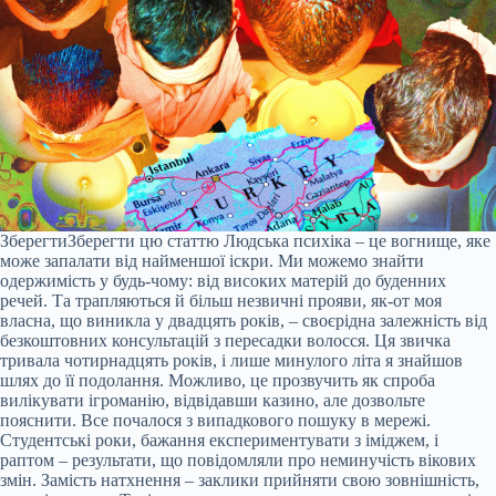
Зберегти
Зберегти цю статтю
Людська психіка – це вогнище, яке
може запалати від найменшої іскри. Ми можемо знайти
одержимість у будь-чому: від високих матерій до буденних
речей. Та трапляються й більш незвичні прояви, як-от моя
власна, що виникла у двадцять років, – своєрідна залежність від
безкоштовних консультацій з пересадки волосся. Ця звичка
тривала чотирнадцять років, і лише минулого літа я знайшов
шлях до її подолання. Можливо, це прозвучить як спроба
вилікувати ігроманію, відвідавши казино, але дозвольте
пояснити. Все почалося з випадкового пошуку в мережі.
Студентські роки, бажання експериментувати з іміджем, і
раптом – результати, що повідомляли про неминучість вікових
змін. Замість натхнення – заклики прийняти свою зовнішність,