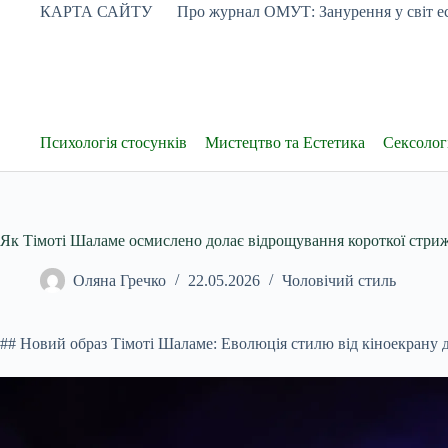
Перейти
КАРТА САЙТУ
Про журнал ОМУТ: Занурення у світ ес
до
вмісту
Психологія стосунків
Мистецтво та Естетика
Сексологі
Як Тімоті Шаламе осмислено долає відрощування короткої стри
Оляна Гречко
22.05.2026
Чоловічий стиль
## Новий образ Тімоті Шаламе: Еволюція стилю від кіноекрану 