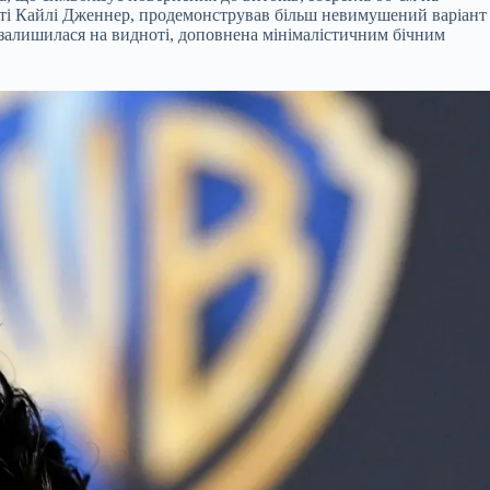
ності Кайлі Дженнер, продемонстрував більш невимушений варіант
 залишилася на видноті, доповнена мінімалістичним бічним