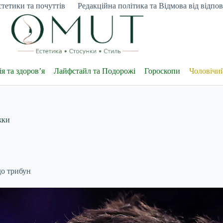
тетики та почуттів
Редакційна політика та Відмова від відпові
я та здоров’я
Лайфстайл та Подорожі
Гороскопи
Чоловічи
жки
до трибун