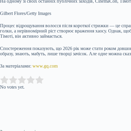
На одному зі своїх останніх публічних заходів, CinemaCon, Тімо
Gilbert Flores/Getty Images
Процес відрощування волосся після короткої стрижки — це справ
голки, а нерівномірний ріст створює враження хаосу. Однак, щоб 
Тімоті, він активно займається.
Спостереження показують, що 2026 рік може стати роком довшог
образу, знають, мабуть, лише творці зачісок. Але одне можна ск
За матеріалами:
www.gq.com
Submit Rating
Rate this item:
No votes yet.