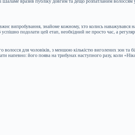
ті Шаламе вразив публіку довгим та дещо розпатланим волоссям у
жнє випробування, знайоме кожному, хто колись наважувався на 
успішно подолати цей етап, необхідний не просто час, а регулярни
о волосся для чоловіків, з меншою кількістю виголених зон та 
азати напевно: його поява на трибунах наступного разу, коли «Ні