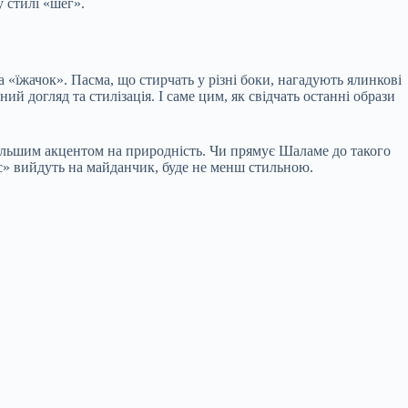
 стилі «шег».
«їжачок». Пасма, що стирчать у різні боки, нагадують ялинкові
й догляд та стилізація. І саме цим, як свідчать останні образи
більшим акцентом на природність. Чи прямує Шаламе до такого
кс» вийдуть на майданчик, буде не менш стильною.