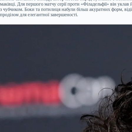
маківці. Для першого матчу серії проти «Філадельфії» він укла
з чубчиком. Боки та потилиця набули більш акуратних форм, від
проділом для елегантної завершеності.