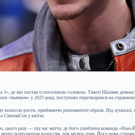
 3», де він постав із поголеною головою, Тімоті Шаламе демонст
тким «їжачком» у 2025 році, поступово перетворився на справжн
 волоссю рости, приймаючи різноманітні образи. Від зухвалої, н
а CinemaCon у квітні.
, цього разу — під час матчу, де його улюблена команда «Нью-
но менш розпушеним волоссям, ніж місяць тому. Його нова стрижка