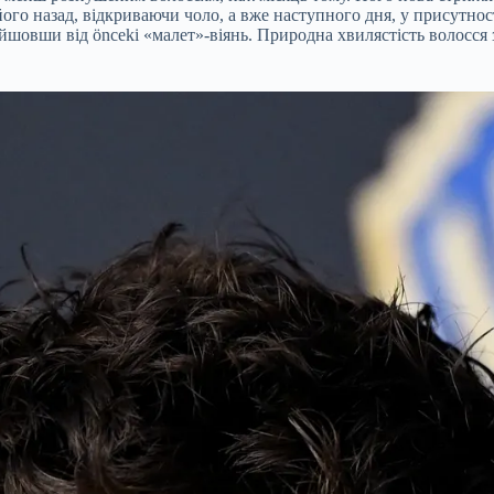
в його назад, відкриваючи чоло, а вже наступного дня, у присут
ійшовши від önceki «малет»-віянь. Природна хвилястість волосся