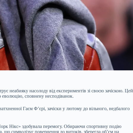
рує неабияку насолоду від експериментів зі своєю зачіскою. Цей
ю еволюцію, сповнену несподіванок.
атхненної Гаєм Ф’єрі, зачіски у лютому до вільного, недбалого
Йорк Нікс» здобувала перемогу. Обираючи спортивну подію
, що символізує повернення до витоків, зберегла об’єм на