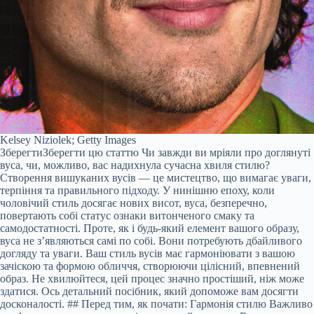
Kelsey Niziolek; Getty Images
Зберегти
Зберегти цю статтю
Чи завжди ви мріяли про доглянуті
вуса, чи, можливо, вас надихнула сучасна хвиля стилю?
Створення вишуканих вусів — це мистецтво, що вимагає уваги,
терпіння та правильного підходу. У нинішню епоху, коли
чоловічий стиль досягає нових висот, вуса, безперечно,
повертають собі статус ознаки витонченого смаку та
самодостатності. Проте, як і будь-який елемент вашого образу,
вуса не з’являються самі по собі. Вони потребують дбайливого
догляду та уваги. Ваш стиль вусів має гармоніювати з вашою
зачіскою та формою обличчя, створюючи цілісний, впевнений
образ. Не хвилюйтеся, цей процес значно простіший, ніж може
здатися. Ось детальний посібник, який допоможе вам досягти
досконалості. ## Перед тим, як почати: Гармонія стилю Важливо