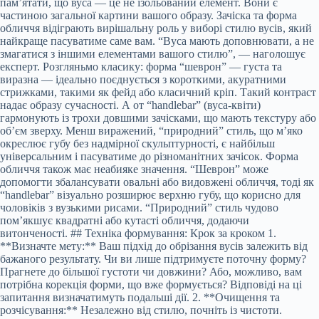
пам’ятати, що вуса — це не ізольований елемент. Вони є
частиною загальної картини вашого образу. Зачіска та форма
обличчя відіграють вирішальну роль у виборі стилю вусів, який
найкраще пасуватиме саме вам. “Вуса мають доповнювати, а не
змагатися з іншими елементами вашого стилю”, — наголошує
експерт. Розгляньмо класику: форма “шеврон” — густа та
виразна — ідеально поєднується з короткими, акуратними
стрижками, такими як фейд або класичний кріп. Такий контраст
надає образу сучасності. А от “handlebar” (вуса-квіти)
гармонують із трохи довшими зачісками, що мають текстуру або
об’єм зверху. Менш виражений, “природний” стиль, що м’яко
окреслює губу без надмірної скульптурності, є найбільш
універсальним і пасуватиме до різноманітних зачісок. Форма
обличчя також має неабияке значення. “Шеврон” може
допомогти збалансувати овальні або видовжені обличчя, тоді як
“handlebar” візуально розширює верхню губу, що корисно для
чоловіків з вузькими рисами. “Природний” стиль чудово
пом’якшує квадратні або кутасті обличчя, додаючи
витонченості. ## Техніка формування: Крок за кроком 1.
**Визначте мету:** Ваш підхід до обрізання вусів залежить від
бажаного результату. Чи ви лише підтримуєте поточну форму?
Прагнете до більшої густоти чи довжини? Або, можливо, вам
потрібна корекція форми, що вже формується? Відповіді на ці
запитання визначатимуть подальші дії. 2. **Очищення та
розчісування:** Незалежно від стилю, почніть із чистоти.