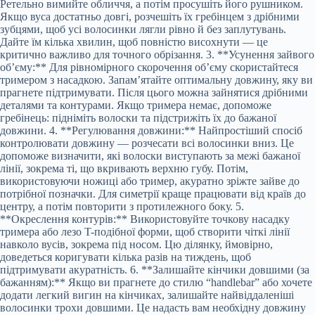
Ретельно вимийте обличчя, а потім просушіть його рушником.
Якщо вуса достатньо довгі, розчешіть їх гребінцем з дрібними
зубцями, щоб усі волосинки лягли рівно й без заплутувань.
Дайте їм кілька хвилин, щоб повністю висохнути — це
критично важливо для точного обрізання. 3. **Усунення зайвого
об’єму:** Для рівномірного скорочення об’єму скористайтеся
тримером з насадкою. Запам’ятайте оптимальну довжину, яку ви
прагнете підтримувати. Після цього можна зайнятися дрібними
деталями та контурами. Якщо тримера немає, допоможе
гребінець: підніміть волоски та підстрижіть їх до бажаної
довжини. 4. **Регулювання довжини:** Найпростіший спосіб
контролювати довжину — розчесати всі волосинки вниз. Це
допоможе визначити, які волоски виступають за межі бажаної
лінії, зокрема ті, що вкривають верхню губу. Потім,
використовуючи ножиці або тример, акуратно зріжте зайве до
потрібної позначки. Для симетрії краще працювати від країв до
центру, а потім повторити з протилежного боку. 5.
**Окреслення контурів:** Використовуйте точкову насадку
тримера або лезо T-подібної форми, щоб створити чіткі лінії
навколо вусів, зокрема під носом. Цю ділянку, ймовірно,
доведеться коригувати кілька разів на тиждень, щоб
підтримувати акуратність. 6. **Залишайте кінчики довшими (за
бажанням):** Якщо ви прагнете до стилю “handlebar” або хочете
додати легкий вигин на кінчиках, залишайте найвіддаленіші
волосинки трохи довшими. Це надасть вам необхідну довжину