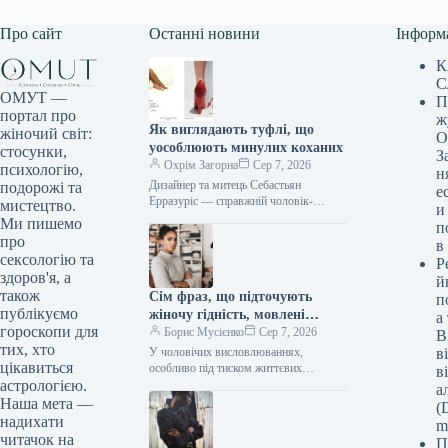
Про сайт
Останні новини
Інформ
К
С
ОМУТ —
П
портал про
ж
Як виглядають туфлі, що
жіночий світ:
О
уособлюють минулих коханих
стосунки,
З
Охрім Загорна
Сер 7, 2026
психологію,
н
Дизайнер та митець Себастьян
подорожі та
е
Ерразуріс — справжній чоловік-
мистецтво.
и
оркестр. Він народився в Чилі, виріс у
Ми пишемо
п
Лондоні, навчався у Вашингтоні,
про
в
Единбурзі, а…
сексологію та
Р
здоров'я, а
й
також
Сім фраз, що підточують
п
публікуємо
жіночу гідність, мовлені
а
гороскопи для
байдуже, експерти
Борис Мусієнко
Сер 7, 2026
В
тих, хто
стверджують
У чоловічих висловлюваннях,
в
цікавиться
особливо під тиском життєвих
в
обставин або через невирішені рани
астрологією.
а
минулого, іноді прослизає грубість. Це
Наша мета —
(D
може непомітно підточувати…
надихати
m
читачок на
П