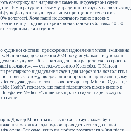
ють електрику для нагрівання каменів. Інфрачервоні сауни,
едини. Температурний режим у традиційних саунах варіюється від
арні функціонують за універсальним принципом: генератор
100% вологості. Хоча парні не досягають таких високих
 значно вища, тоді як у парних вона становить близько 40–50
тає нестерпним для людини».
во-судинної системи, прискорення відновлення м’язів, зміцнення
ях. Наприклад, дослідження 2024 року, опубліковане у виданні
ідвідували сауну хоча б раз на тиждень, покращили свою серцево-
равді вражають», — стверджує доктор Крістофер Т. Мінсон,
и регулярного відвідування сауни для здоров’я та довголіття, і
рної, полягає в тому, що дослідники просто не приділяли цьому
 існує дуже, дуже мало», – говорить доктор Мінсон. Однак це
Public Health”, показало, що парні підвищують рівень кисню в
Integrative Medicine”, виявило, що, як і сауни, парні можуть
 і сауни.
арні. Доктор Мінсон зазначає, що хоча сауна може бути
нтаження, оскільки вода чудово проводить тепло до нашої
 ніж сауна. Так само, якщо ви любите розтягувати м’язи після