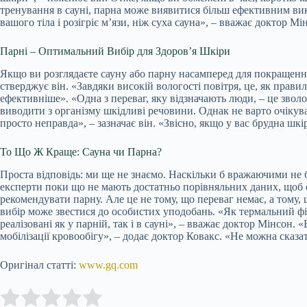
тренування в сауні, парна може виявитися більш ефективним вик
вашого тіла і розігріє м’язи, ніж суха сауна», – вважає доктор Мі
Парні – Оптимальний Вибір для Здоров’я Шкіри
Якщо ви розглядаєте сауну або парну насамперед для покращення
стверджує він. «Завдяки високій вологості повітря, це, як прав
ефективніше». «Одна з переваг, яку відзначають люди, – це звол
виводити з організму шкідливі речовини. Однак не варто очікув
просто неправда», – зазначає він. «Звісно, якщо у вас брудна шкі
То Що Ж Краще: Сауна чи Парна?
Проста відповідь: ми ще не знаємо. Наскільки б вражаючими не 
експерти поки що не мають достатньо порівняльних даних, щоб 
рекомендувати парну. Але це не тому, що переваг немає, а тому,
вибір може звестися до особистих уподобань. «Як термальний фізі
реалізовані як у парній, так і в сауні», – вважає доктор Мінсо
мобілізації кровообігу», – додає доктор Ковакс. «Не можна сказа
Оригінал статті:
www.gq.com
Submit Rating
Rate this item: