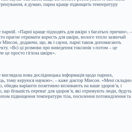
 тренування, я думаю, парна краще підвищить температуру
парній. «Парні краще підходять для шкіри з багатьох причин», –
 хто прагне отримати користь для шкіри, вологе тепло зазвичай
 Мінсон, додаючи, що, як і сауни, парні також допомагають
кту. «Всі ці розмови про виведення токсинів з потом – це
ле це просто гігієна шкіри».
не виглядала нова дослідницька інформація щодо парних,
ць, тому керуюся наукою», – каже доктор Мінсон. «Мені складно
ю, обидва варіанти позитивно впливають на ваше здоров’я, і
, що більшість переваг для здоров’я, які отримують люди, будуть
нципом підвищення температури тіла, посилення потовиділення та