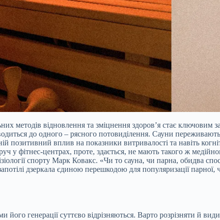
ьних методів відновлення та зміцнення здоров’я стає ключовим за
е зводиться до одного – рясного потовиділення. Сауни переживают
ній позитивний вплив на показники витривалості та навіть когні
 у фітнес-центрах, проте, здається, не мають такого ж медійног
ізіології спорту Марк Ковакс. «Чи то сауна, чи парна, обидва спо
запотілі дзеркала єдиною перешкодою для популяризації парної, 
 його генерації суттєво відрізняються. Варто розрізняти й види