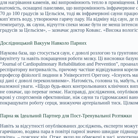
для нагрівання каменів, які випромінюють тепло в приміщення. 
натомість, оснащені панелями, що випромінюють інфрачервоне св
70 до 100 градусів за Цельсієм, тоді як інфрачервоні сауни пра
кип’ятить воду, утворюючи гарячу пару. На відміну від саун, де
температур, як сауни, відчуття спеки може бути не менш інтенси
градусів за Цельсієм», – зазначає доктор Ковакс. «Висока волог
Дослідницький Вакуум Навколо Парних
Наукова база, що стосується саун, є доволі розлогою та ґрунтов
імунітету та навіть покращення роботи мозку. Ці висновки базу
“Journal of Cardiopulmonary Rehabilitation and Prevention”, проан
респіраторну витривалість, причому частіше відвідування коре
професор фізіології людини в Університеті Орегону. «Існують ма
ці дані є доволі переконливими». Натомість, головна та, мабуть
належної уваги. «Щодо будь-яких контрольованих клінічних випр
не означає, що переваг немає. Насправді, дослідження, опублікова
крові у спортсменів ефективніше, ніж сауни та гідромасажні ванн
покращувати роботу серця, знижуючи артеріальний тиск. Цілком 
Парна як Ідеальний Партнер для Пост-Тренувальної Розтяжки
Навіть за відсутності опублікованих досліджень, експерти можут
гарячішою, водяна пара в повітрі парної значно швидше підвищу
шкіри», – пояснює він. Отже, якщо ви обмежені в часі, короткоча