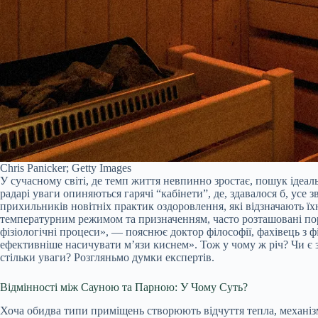
Chris Panicker; Getty Images
У сучасному світі, де темп життя невпинно зростає, пошук ідеал
радарі уваги опиняються гарячі “кабінети”, де, здавалося б, ус
прихильників новітніх практик оздоровлення, які відзначають їх
температурним режимом та призначенням, часто розташовані поруч
фізіологічні процеси», — пояснює доктор філософії, фахівець з ф
ефективніше насичувати м’язи киснем». Тож у чому ж річ? Чи є 
стільки уваги? Розгляньмо думки експертів.
Відмінності між Сауною та Парною: У Чому Суть?
Хоча обидва типи приміщень створюють відчуття тепла, механізми