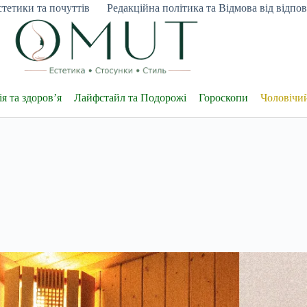
тетики та почуттів
Редакційна політика та Відмова від відпові
я та здоров’я
Лайфстайл та Подорожі
Гороскопи
Чоловічи