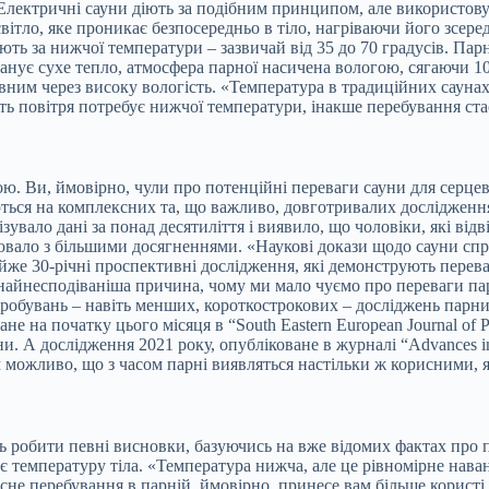
Електричні сауни діють за подібним принципом, але використову
ітло, яке проникає безпосередньо в тіло, нагріваючи його зсер
цюють за нижчої температури – зазвичай від 35 до 70 градусів. П
 панує сухе тепло, атмосфера парної насичена вологою, сягаючи 
вним через високу вологість. «Температура в традиційних саунах
ість повітря потребує нижчої температури, інакше перебування с
ною. Ви, ймовірно, чули про потенційні переваги сауни для серце
ються на комплексних та, що важливо, довготривалих дослідженн
алізувало дані за понад десятиліття і виявило, що чоловіки, які в
лювало з більшими досягненнями. «Наукові докази щодо сауни сп
йже 30-річні проспективні дослідження, які демонструють переваг
, найнесподіваніша причина, чому ми мало чуємо про переваги па
обувань – навіть менших, короткострокових – досліджень парних
не на початку цього місяця в “South Eastern European Journal of 
и. А дослідження 2021 року, опубліковане в журналі “Advances in 
можливо, що з часом парні виявляться настільки ж корисними, як
ь робити певні висновки, базуючись на вже відомих фактах про п
є температуру тіла. «Температура нижча, але це рівномірне нава
сне перебування в парній, ймовірно, принесе вам більше користі,