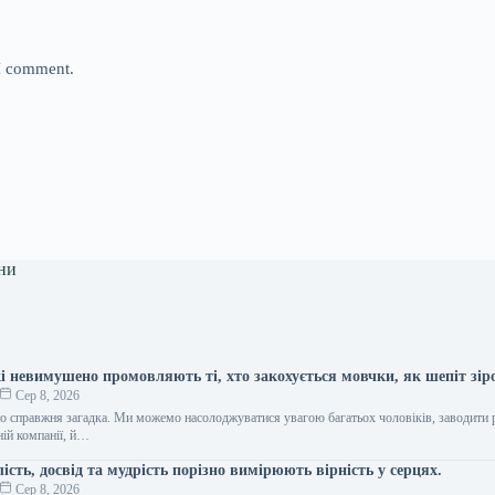
 I comment.
ни
кі невимушено промовляють ті, хто закохується мовчки, як шепіт зір
Сер 8, 2026
о справжня загадка. Ми можемо насолоджуватися увагою багатьох чоловіків, заводити 
ній компанії, й…
лість, досвід та мудрість порізно вимірюють вірність у серцях.
Сер 8, 2026