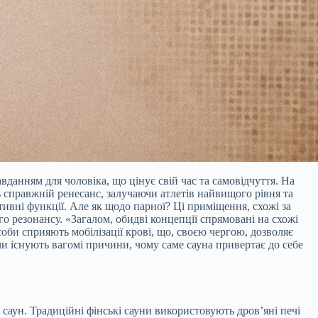
вданням для чоловіка, що цінує свій час та самовідчуття. На
ь справжній ренесанс, залучаючи атлетів найвищого рівня та
тивні функції. Але як щодо парної? Ці приміщення, схожі за
о резонансу. «Загалом, обидві концепції спрямовані на схожі
соби сприяють мобілізації крові, що, своєю чергою, дозволяє
чи існують вагомі причини, чому саме сауна привертає до себе
 саун. Традиційні фінські сауни використовують дров’яні печі