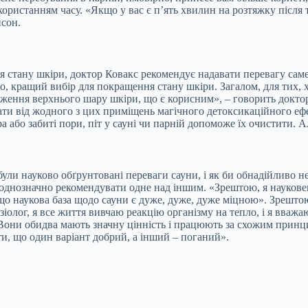
ористанням часу. «Якщо у вас є п’ять хвилин на розтяжку після
нсон.
 стану шкіри, доктор Ковакс рекомендує надавати перевагу саме 
ило, кращий вибір для покращення стану шкіри. Загалом, для тих,
оження верхнього шару шкіри, що є корисним», – говорить доктор
ати від жодного з цих приміщень магічного детоксикаційного ефе
ра або забиті пори, піт у сауні чи парній допоможе їх очистити. А
були науково обґрунтовані переваги сауни, і як би обнадійливо 
однозначно рекомендувати одне над іншим. «Зрештою, я наукове
 що наукова база щодо сауни є дуже, дуже, дуже міцною». Зрешто
олог, я все життя вивчаю реакцію організму на тепло, і я вважаю
н. «Вони обидва мають значну цінність і працюють за схожим при
ти, що один варіант добрий, а інший – поганий».