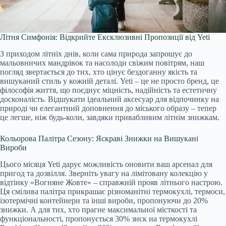
Літня Симфонія: Відкрийте Ексклюзивні Пропозиції від Yeti
З приходом літніх днів, коли сама природа запрошує до
мальовничих мандрівок та насолоди свіжим повітрям, наш
погляд звертається до тих, хто цінує бездоганну якість та
вишуканий стиль у кожній деталі. Yeti – це не просто бренд, це
філософія життя, що поєднує міцність, надійність та естетичну
досконалість. Відшукати ідеальний аксесуар для відпочинку на
природі чи елегантний доповнення до міського образу – тепер
це легше, ніж будь-коли, завдяки привабливим літнім знижкам.
Кольорова Палітра Сезону: Яскраві Знижки на Вишукані
Вироби
Цього місяця Yeti дарує можливість оновити ваш арсенал для
пригод та дозвілля. Зверніть увагу на лімітовану колекцію у
відтінку «Вогняне Жовте» – справжній прояв літнього настрою.
Ця смілива палітра прикрашає різноманітні термокухлі, термоси,
ізотермічні контейнери та інші вироби, пропонуючи до 20%
знижки. А для тих, хто прагне максимальної місткості та
функціональності, пропонується 30% зиск на термокухлі