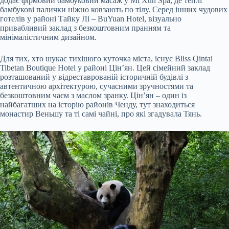
додає фірмовий бамбуковий масаж у Mi Xun Spa, де теплі
бамбукові палички ніжно ковзають по тілу. Серед інших чудових
готелів у районі Тайку Лі – BuYuan Hotel, візуально
привабливий заклад з безкоштовним пранням та
мінімалістичним дизайном.
Для тих, хто шукає тихішого куточка міста, існує Bliss Qintai
Tibetan Boutique Hotel у районі Цін’ян. Цей сімейний заклад
розташований у відреставрованій історичній будівлі з
автентичною архітектурою, сучасними зручностями та
безкоштовним чаєм з маслом зранку. Цін’ян – один із
найбагатших на історію районів Ченду, тут знаходиться
монастир Веньшу та ті самі чайні, про які згадувала Тянь.