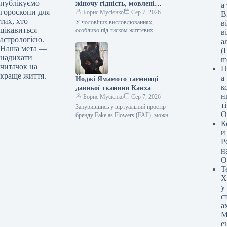
публікуємо
жіночу гідність, мовлені
а
гороскопи для
байдуже, експерти
Борис Мусієнко
Сер 7, 2026
В
тих, хто
стверджують
У чоловічих висловлюваннях,
в
цікавиться
особливо під тиском життєвих
в
обставин або через невирішені рани
астрологією.
а
минулого, іноді прослизає грубість. Це
Наша мета —
(D
може непомітно підточувати…
надихати
m
читачок на
П
краще життя.
а
Йоджі Ямамото таємниці
к
давньої тканини Канха
н
Борис Мусієнко
Сер 7, 2026
т
Занурившись у віртуальний простір
О
бренду Fake as Flowers (FAF), можна
К
помилково сприйняти його занадто
легковажним. Нещодавно вони
и
представили колекцію яскравих…
Р
н
О
Т
Х
у
с
а
М
е