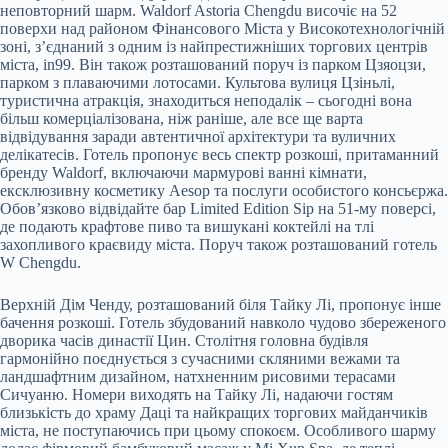
неповторний шарм. Waldorf Astoria Chengdu височіє на 52
поверхи над районом Фінансового Міста у Високотехнологічній
зоні, з’єднаний з одним із найпрестижніших торгових центрів
міста, in99. Він також розташований поруч із парком Цзяоцзи,
парком з плаваючими лотосами. Культова вулиця Цзіньлі,
туристична атракція, знаходиться неподалік – сьогодні вона
більш комерціалізована, ніж раніше, але все ще варта
відвідування заради автентичної архітектури та вуличних
делікатесів. Готель пропонує весь спектр розкоші, притаманний
бренду Waldorf, включаючи мармурові ванні кімнати,
ексклюзивну косметику Aesop та послуги особистого консьєржа.
Обов’язково відвідайте бар Limited Edition Sip на 51-му поверсі,
де подають крафтове пиво та вишукані коктейлі на тлі
захопливого краєвиду міста. Поруч також розташований готель
W Chengdu.
Верхній Дім Ченду, розташований біля Тайку Лі, пропонує інше
бачення розкоші. Готель збудований навколо чудово збереженого
дворика часів династії Цин. Столітня головна будівля
гармонійно поєднується з сучасними скляними вежами та
ландшафтним дизайном, натхненним рисовими терасами
Сичуаню. Номери виходять на Тайку Лі, надаючи гостям
близькість до храму Даці та найкращих торгових майданчиків
міста, не поступаючись при цьому спокоєм. Особливого шарму