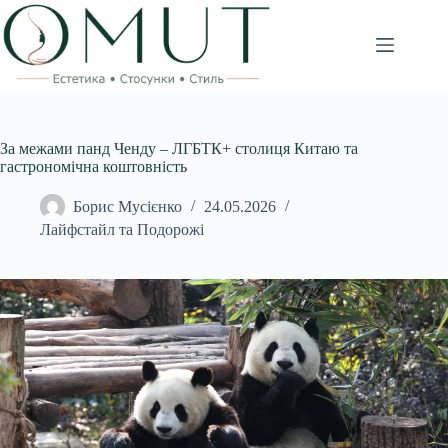
Перейти
до
вмісту
За межами панд Ченду – ЛГБТК+ столиця Китаю та
гастрономічна коштовність
Борис Мусієнко
24.05.2026
Лайфстайл та Подорожі