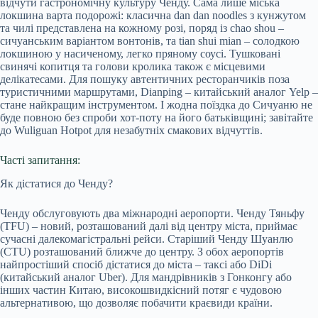
відчути гастрономічну культуру Ченду. Сама лише міська
локшина варта подорожі: класична dan dan noodles з кунжутом
та чилі представлена на кожному розі, поряд із chao shou –
сичуанським варіантом вонтонів, та tian shui mian – солодкою
локшиною у насиченому, легко пряному соусі. Тушковані
свинячі копитця та голови кролика також є місцевими
делікатесами. Для пошуку автентичних ресторанчиків поза
туристичними маршрутами, Dianping – китайський аналог Yelp –
стане найкращим інструментом. І жодна поїздка до Сичуаню не
буде повною без спроби хот-поту на його батьківщині; завітайте
до Wuliguan Hotpot для незабутніх смакових відчуттів.
Часті запитання:
Як дістатися до Ченду?
Ченду обслуговують два міжнародні аеропорти. Ченду Тяньфу
(TFU) – новий, розташований далі від центру міста, приймає
сучасні далекомагістральні рейси. Старіший Ченду Шуанлю
(CTU) розташований ближче до центру. З обох аеропортів
найпростіший спосіб дістатися до міста – таксі або DiDi
(китайський аналог Uber). Для мандрівників з Гонконгу або
інших частин Китаю, високошвидкісний потяг є чудовою
альтернативою, що дозволяє побачити краєвиди країни.