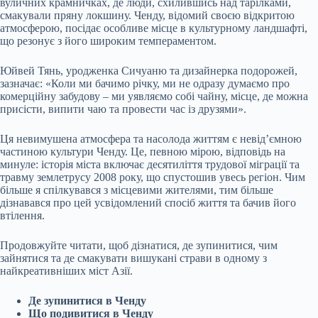
вуличних крамничках, де люди, схилившись над тарілками,
смакували пряну локшину. Ченду, відомий своєю відкритою
атмосферою, посідає особливе місце в культурному ландшафті,
що резонує з його широким темпераментом.
Юйвей Тянь, уродженка Сичуаню та дизайнерка подорожей,
зазначає: «Коли ми бачимо річку, ми не одразу думаємо про
комерційну забудову – ми уявляємо собі чайну, місце, де можна
присісти, випити чаю та провести час із друзями».
Ця невимушена атмосфера та насолода життям є невід’ємною
частиною культури Ченду. Це, певною мірою, відповідь на
минуле: історія міста включає десятиліття трудової міграції та
травму землетрусу 2008 року, що спустошив увесь регіон. Чим
більше я спілкувався з місцевими жителями, тим більше
дізнавався про цей усвідомлений спосіб життя та бачив його
втілення.
Продовжуйте читати, щоб дізнатися, де зупинитися, чим
зайнятися та де смакувати вишукані страви в одному з
найкреативніших міст Азії.
Де зупинитися в Ченду
Що подивитися в Ченду