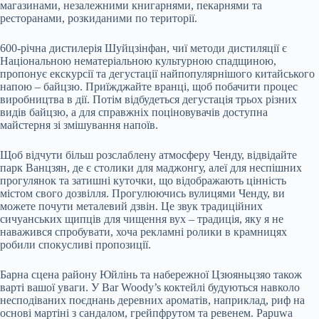
магазинами, незалежними книгарнями, пекарнями та
ресторанами, розкиданими по території.
600-річна дистилерія Шуйцзінфан, чиї методи дистиляції є
Національною нематеріальною культурною спадщиною,
пропонує екскурсії та дегустації найпопулярнішого китайського
напою – байцзю. Приїжджайте вранці, щоб побачити процес
виробництва в дії. Потім відбудеться дегустація трьох різних
видів байцзю, а для справжніх поціновувачів доступна
майстерня зі змішування напоїв.
Щоб відчути більш розслаблену атмосферу Ченду, відвідайте
парк Ванцзян, де є столики для маджонгу, алеї для неспішних
прогулянок та затишні куточки, що відображають цінність
містом свого дозвілля. Прогулюючись вулицями Ченду, ви
можете почути металевий дзвін. Це звук традиційних
сичуанських щипців для чищення вух – традиція, яку я не
наважився спробувати, хоча рекламні ролики в крамницях
робили спокусливі пропозиції.
Барна сцена району Юйлінь та набережної Цзюяньцзяо також
варті вашої уваги. У Bar Woody’s коктейлі будуються навколо
несподіваних поєднань деревних ароматів, наприклад, риф на
основі мартіні з сандалом, грейпфрутом та ревенем. Papuwa