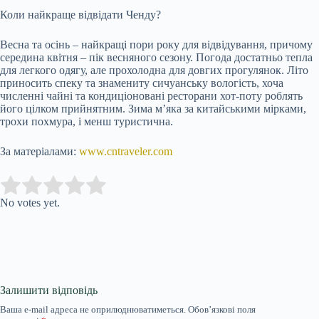
Коли найкраще відвідати Ченду?
Весна та осінь – найкращі пори року для відвідування, причому
середина квітня – пік весняного сезону. Погода достатньо тепла
для легкого одягу, але прохолодна для довгих прогулянок. Літо
приносить спеку та знамениту сичуанську вологість, хоча
численні чайні та кондиціоновані ресторани хот-поту роблять
його цілком прийнятним. Зима м’яка за китайськими мірками,
трохи похмура, і менш туристична.
За матеріалами:
www.cntraveler.com
Submit Rating
Rate this item:
No votes yet.
Залишити відповідь
Ваша e-mail адреса не оприлюднюватиметься.
Обов’язкові поля