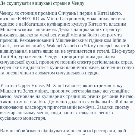
Де скуштувати вишукані страви в Ченду
Ченду, як столиця провінції Сичуань і перше в Китаї місто,
визнане ЮНЕСКО як Місто Гастрономії, може похвалитися
однією з найбагатших кулінарних культур Китаю та власним
Мішленівським гідівником. Деякі з найцікавіших страв тут
виходять далеко за межі репутації міста за його гостроту та
прянощі. Рекомендований Мішленівським гідівником Infinite
Luck, розташований у Waldorf Astoria на 50-му поверсі, вартий
відвідування, навіть якщо ви не зупиняєтеся в готелі. Шеф-кухар
Тоні Ян, уродженець Ченду з тридцятирічним досвідом
сичуанської кухні, пропонує повний спектр регіональних страв,
серед яких виділяються кубики яловичого желе, копчений голуб
та рисові чіпси з ароматом сичуанського перцю.
У готелі Upper House, Mi Xun Teahouse, який отримав зірку
Мішлен та Зелену зірку, пропонує вегетаріанське дегустаційне
меню, засноване на кулінарних традиціях різних регіонів Китаю,
з акцентом на сталість. До меню додаються унікальні чайні пари,
включаючи власноруч приготований комбуча. Завдяки своєму
вегетаріанському меню, сюди часто заглядають ченці з
сусіднього монастиря.
Вам не обов’язково відвідувати мішленівські ресторани, щоб