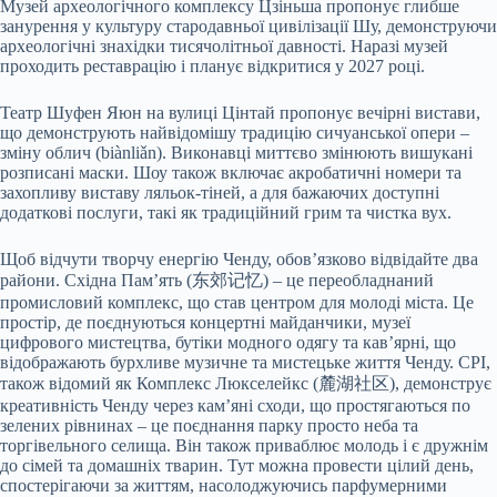
Музей археологічного комплексу Цзіньша пропонує глибше
занурення у культуру стародавньої цивілізації Шу, демонструючи
археологічні знахідки тисячолітньої давності. Наразі музей
проходить реставрацію і планує відкритися у 2027 році.
Театр Шуфен Яюн на вулиці Цінтай пропонує вечірні вистави,
що демонструють найвідомішу традицію сичуанської опери –
зміну облич (biànliǎn). Виконавці миттєво змінюють вишукані
розписані маски. Шоу також включає акробатичні номери та
захопливу виставу ляльок-тіней, а для бажаючих доступні
додаткові послуги, такі як традиційний грим та чистка вух.
Щоб відчути творчу енергію Ченду, обов’язково відвідайте два
райони. Східна Пам’ять (东郊记忆) – це переобладнаний
промисловий комплекс, що став центром для молоді міста. Це
простір, де поєднуються концертні майданчики, музеї
цифрового мистецтва, бутіки модного одягу та кав’ярні, що
відображають бурхливе музичне та мистецьке життя Ченду. CPI,
також відомий як Комплекс Люкселейкс (麓湖社区), демонструє
креативність Ченду через кам’яні сходи, що простягаються по
зелених рівнинах – це поєднання парку просто неба та
торгівельного селища. Він також приваблює молодь і є дружнім
до сімей та домашніх тварин. Тут можна провести цілий день,
спостерігаючи за життям, насолоджуючись парфумерними