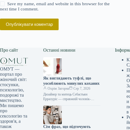
Save my name, email and website in this browser for the
next time I comment.
Опублікувати коментар
Про сайт
Останні новини
Інформ
К
С
ОМУТ —
П
портал про
ж
Як виглядають туфлі, що
жіночий світ:
О
уособлюють минулих коханих
стосунки,
З
Охрім Загорна
Сер 7, 2026
психологію,
н
Дизайнер та митець Себастьян
подорожі та
е
Ерразуріс — справжній чоловік-
мистецтво.
и
оркестр. Він народився в Чилі, виріс у
Ми пишемо
п
Лондоні, навчався у Вашингтоні,
про
в
Единбурзі, а…
сексологію та
Р
здоров'я, а
й
також
Сім фраз, що підточують
п