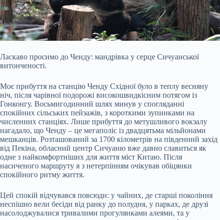
Ласкаво просимо до Ченду: мандрівка у серце Сичуанської
витонченості.
Моє прибуття на станцію Ченду Східної було в теплу весняну
ніч, після чарівної подорожі високошвидкісним потягом із
Гонконгу. Восьмигодинний шлях минув у спогляданні
спокійних сільських пейзажів, з короткими зупинками на
численних станціях. Лише прибуття до метушливого вокзалу
нагадало, що Ченду – це мегаполіс із двадцятьма мільйонами
мешканців. Розташований за 1700 кілометрів на південний захід
від Пекіна, обласний центр Сичуаню вже давно славиться як
одне з найкомфортніших для життя міст Китаю. Після
насиченого маршруту я з нетерпінням очікував обіцянки
спокійного ритму життя.
Цей спокій відчувався повсюди: у чайних, де старші покоління
неспішно вели бесіди від ранку до полудня, у парках, де друзі
насолоджувалися тривалими прогулянками алеями, та у