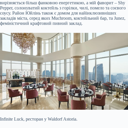
вирізняється більш фанковою енергетикою, а мій фаворит – Shy
Pepper, солонуватий коктейль з горілки, чилі, помело та соєвого
соусу. Район Юйлінь також є домом для найінклюзивніших
закладів міста, серед яких Muchroom, коктейльний бар, та Junez,
феміністичний крафтовий пивний заклад.
Infinite Luck, ресторан у Waldorf Astoria.