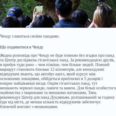
Ченду славиться своїми пандами.
Що подивитися в Ченду
Жодна розповідь про Ченду не буде повною без згадки про панд
та Центр досліджень гігантських панд. За рекомендацією друзів,
я прибув туди рано – чим пізніше, тим більше людей. Повний
маршрут становить близько 12 кілометрів, але винахідливі
відвідувачі знають, що автобус-шатл, який курсує між
основними локаціями, обійдеться приблизно в 5 доларів і
покриє найцікавіші місця. Окрім гігантських панд, тут
мешкають червоні панди, павичі та мавпи. Для більш особистого
знайомства з тваринами та меншими натовпами, Тянь
рекомендує Центр для панд Дуцзяньян, розташований за годину
їзди від міста, де менша кількість відвідувачів забезпечує
ближчий контакт з мешканцями.