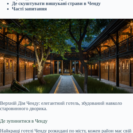
Де скуштувати вишукані страви в Ченду
Часті запитання
Верхній Дім Ченду: елегантний готель, збудований навколо
старовинного дворика.
Де зупинитися в Ченду
Найкращі готелі Ченду розкидані по місту, кожен район має свій