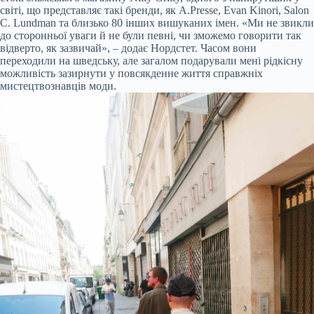
світі, що представляє такі бренди, як A.Presse, Evan Kinori, Salon
C. Lundman та близько 80 інших вишуканих імен. «Ми не звикли
до сторонньої уваги й не були певні, чи зможемо говорити так
відверто, як зазвичай», – додає Нордстет. Часом вони
переходили на шведську, але загалом подарували мені рідкісну
можливість зазирнути у повсякденне життя справжніх
мистецтвознавців моди.