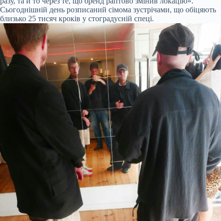
разу, та й то через те, що бренд раптово змінив локацію».
Сьогоднішній день розписаний сімома зустрічами, що обіцяють
близько 25 тисяч кроків у стоградусній спеці.