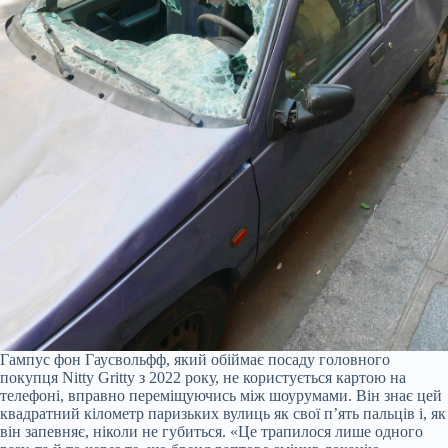
Гампус фон Гаусвольфф, який обіймає посаду головного
покупця Nitty Gritty з 2022 року, не користується картою на
телефоні, вправно переміщуючись між шоурумами. Він знає цей
квадратний кілометр паризьких вулиць як свої п’ять пальців і, як
він запевняє, ніколи не губиться. «Це трапилося лише одного