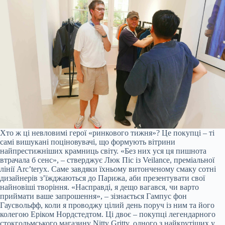
Хто ж ці невловимі герої «ринкового тижня»? Це покупці – ті
самі вишукані поціновувачі, що формують вітрини
найпрестижніших крамниць світу. «Без них уся ця пишнота
втрачала б сенс», – стверджує Люк Піс із Veilance, преміальної
лінії Arc’teryx. Саме завдяки їхньому витонченому смаку сотні
дизайнерів з’їжджаються до Парижа, аби презентувати свої
найновіші творіння. «Насправді, я дещо вагався, чи варто
приймати ваше запрошення», – зізнається Гампус фон
Гаусвольфф, коли я проводжу цілий день поруч із ним та його
колегою Еріком Нордстедтом. Ці двоє – покупці легендарного
стокгольмського магазину Nitty Gritty, одного з найкрутіших у