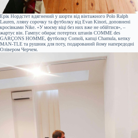
Ерік Нордстет вдягнений у шорти від вінтажного Polo Ralph
Lauren, лляну сорочку та футболку від Evan Kinori, доповнені
кросівками Nike. «У моєму віці без них вже не обійтися», –
жартує він. Гампус обирає потертих штанів COMME des
GARÇONS HOMME, футболку Comoli, капці Chamula, кепку
MAN-TLE та рушник для поту, подарований йому напередодні
Олівером Черчем.