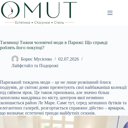
Перейти
до
вмісту
Таємниці Тижня чоловічої моди в Парижі: Що справді
роблять його покупці?
Борис Мусієнко
02.07.2026
Лайфстайл та Подорожі
Паризький тиждень моди – це не лише розкішний блиск
подіумів, де світові доми презентують свої найбажаніші колекції
під сяйвом зірок. Це також прихована, але значно більш
захоплива мандрівка по місту, центром якої незмінно
залишається район Ле Маре. Саме тут, серед затишних бутіків та
елегантних галерей, розгортається справжнє дійство – ярмарок,
що визначає естетичні тренди майбутніх сезонів.