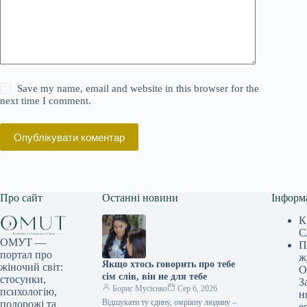
Save my name, email and website in this browser for the
next time I comment.
Опублікувати коментар
Про сайт
Останні новини
Інформ
К
С
ОМУТ —
П
портал про
ж
Якщо хтось говорить про тебе
жіночий світ:
О
сім слів, він не для тебе
стосунки,
З
Борис Мусієнко
Сер 6, 2026
психологію,
н
Відшукати ту єдину, омріяну людину –
подорожі та
е