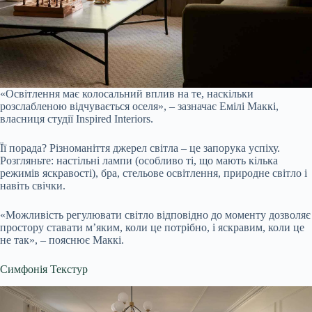
«Освітлення має колосальний вплив на те, наскільки
розслабленою відчувається оселя», – зазначає Емілі Маккі,
власниця студії Inspired Interiors.
Її порада? Різноманіття джерел світла – це запорука успіху.
Розгляньте: настільні лампи (особливо ті, що мають кілька
режимів яскравості), бра, стельове освітлення, природне світло і
навіть свічки.
«Можливість регулювати світло відповідно до моменту дозволяє
простору ставати м’яким, коли це потрібно, і яскравим, коли це
не так», – пояснює Маккі.
Симфонія Текстур