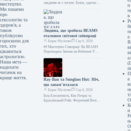
завдання не з легких. Буває, здається,
мистецтво.
и
що все в ній ідеально, аж доки не…
Ми пишемо
п
про
в
сексологію та
Р
здоров'я, а
й
також
Людина, що зробила BEAMS
п
публікуємо
еталоном світової співпраці
а
гороскопи для
Борис Мусієнко
Сер 6, 2026
В
тих, хто
## Мистецтво Співпраці: Як BEAMS
в
цікавиться
Перетворює Звичне на Небачене У
в
світі, де справжня вишуканість
астрологією.
а
народжується з поєднання інновацій та
Наша мета —
(D
бездоганного…
надихати
m
читачок на
П
краще життя.
а
Ray-Ban та Sunglass Hut: Ніч,
к
що запам’яталася
н
Борис Мусієнко
Сер 6, 2026
т
Біла Елегантність, Кім Петрас та
О
Бруклінський Рейв: Феєричний Вечір
К
Ray-Ban x Sunglass Hut Зітхання
літньої спеки, що манить до
и
найвишуканіших…
Р
н
О