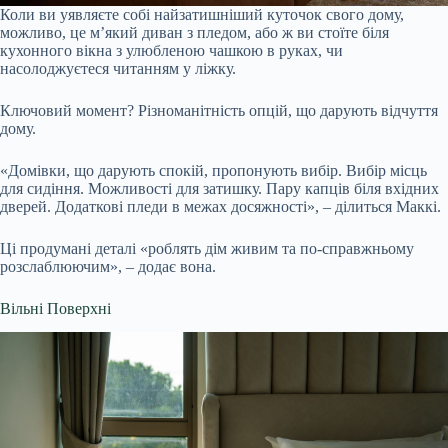
Коли ви уявляєте собі найзатишніший куточок свого дому,
можливо, це м’який диван з пледом, або ж ви стоїте біля
кухонного вікна з улюбленою чашкою в руках, чи
насолоджуєтеся читанням у ліжку.
Ключовий момент? Різноманітність опцій, що дарують відчуття
дому.
«Домівки, що дарують спокій, пропонують вибір. Вибір місць
для сидіння. Можливості для затишку. Пару капців біля вхідних
дверей. Додаткові пледи в межах досяжності», – ділиться Маккі.
Ці продумані деталі «роблять дім живим та по-справжньому
розслаблюючим», – додає вона.
Вільні Поверхні