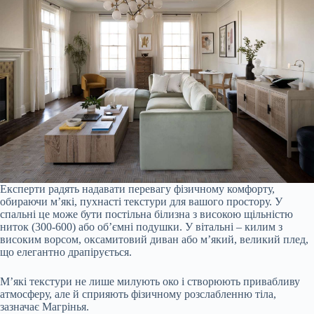
Експерти радять надавати перевагу фізичному комфорту,
обираючи м’які, пухнасті текстури для вашого простору. У
спальні це може бути постільна білизна з високою щільністю
ниток (300-600) або об’ємні подушки. У вітальні – килим з
високим ворсом, оксамитовий диван або м’який, великий плед,
що елегантно драпірується.
М’які текстури не лише милують око і створюють привабливу
атмосферу, але й сприяють фізичному розслабленню тіла,
зазначає Магрінья.