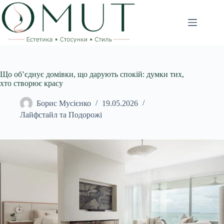
Перейти
до
вмісту
Що об’єднує домівки, що дарують спокій: думки тих,
хто створює красу
Борис Мусієнко
19.05.2026
Лайфстайл та Подорожі