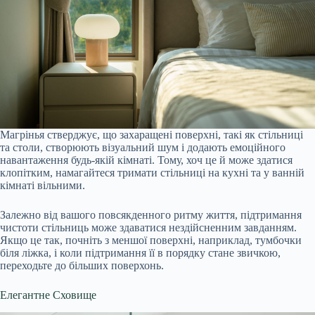
Магрінья стверджує, що захаращені поверхні, такі як стільниці
та столи, створюють візуальний шум і додають емоційного
навантаження будь-якій кімнаті. Тому, хоч це й може здатися
клопітким, намагайтеся тримати стільниці на кухні та у ванній
кімнаті вільними.
Залежно від вашого повсякденного ритму життя, підтримання
чистоти стільниць може здаватися нездійсненним завданням.
Якщо це так, почніть з меншої поверхні, наприклад, тумбочки
біля ліжка, і коли підтримання її в порядку стане звичкою,
переходьте до більших поверхонь.
Елегантне Сховище