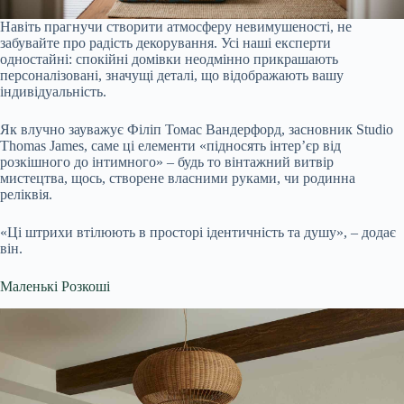
Навіть прагнучи створити атмосферу невимушеності, не
забувайте про радість декорування. Усі наші експерти
одностайні: спокійні домівки неодмінно прикрашають
персоналізовані, значущі деталі, що відображають вашу
індивідуальність.
Як влучно зауважує Філіп Томас Вандерфорд, засновник Studio
Thomas James, саме ці елементи «підносять інтер’єр від
розкішного до інтимного» – будь то вінтажний витвір
мистецтва, щось, створене власними руками, чи родинна
реліквія.
«Ці штрихи втілюють в просторі ідентичність та душу», – додає
він.
Маленькі Розкоші