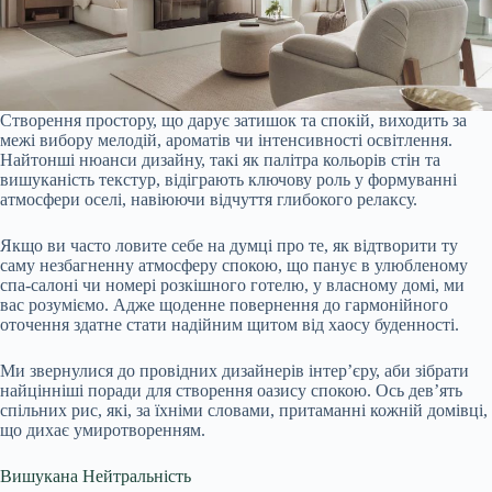
Створення простору, що дарує затишок та спокій, виходить за
межі вибору мелодій, ароматів чи інтенсивності освітлення.
Найтонші нюанси дизайну, такі як палітра кольорів стін та
вишуканість текстур, відіграють ключову роль у формуванні
атмосфери оселі, навіюючи відчуття глибокого релаксу.
Якщо ви часто ловите себе на думці про те, як відтворити ту
саму незбагненну атмосферу спокою, що панує в улюбленому
спа-салоні чи номері розкішного готелю, у власному домі, ми
вас розуміємо. Адже щоденне повернення до гармонійного
оточення здатне стати надійним щитом від хаосу буденності.
Ми звернулися до провідних дизайнерів інтер’єру, аби зібрати
найцінніші поради для створення оазису спокою. Ось дев’ять
спільних рис, які, за їхніми словами, притаманні кожній домівці,
що дихає умиротворенням.
Вишукана Нейтральність