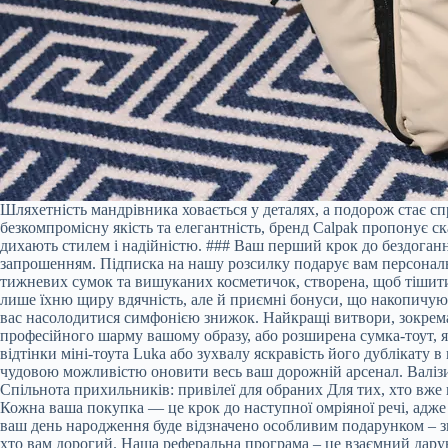
Шляхетність мандрівника ховається у деталях, а подорож стає сп
безкомпромісну якість та елегантність, бренд Calpak пропонує 
дихають стилем і надійністю. ### Ваш перший крок до бездоганн
запрошенням. Підписка на нашу розсилку подарує вам персональни
тижневих сумок та вишуканих косметичок, створена, щоб тішити 
лише їхню щиру вдячність, але й приємні бонуси, що накопичуют
вас насолодитися симфонією знижок. Найкращі витвори, зокрема 
професійного шарму вашому образу, або розширена сумка-тоут, як
відтінки міні-тоута Luka або зухвалу яскравість його дублікату 
чудовою можливістю оновити весь ваш дорожній арсенал. Валізи 
Спільнота прихильників: привілеї для обраних Для тих, хто вже
Кожна ваша покупка — це крок до наступної омріяної речі, адж
ваш день народження буде відзначено особливим подарунком – з
хто вам дорогий. Наша реферальна програма – це взаємний дару