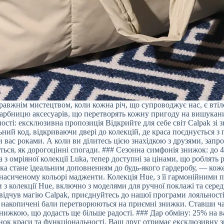
равжнім мистецтвом, коли кожна річ, що супроводжує нас, є втіл
скарбницю аксесуарів, що перетворять кожну пригоду на вишукани
ості: ексклюзивна пропозиція Відкрийте для себе світ Calpak з
й код, відкриваючи двері до колекцій, де краса поєднується з п
вас роками. А коли ви ділитесь цією знахідкою з друзями, запр
ься, як дорогоцінні спогади. ### Сезонна симфонія знижок: до 
з омріяної колекції Luka, тепер доступні за цінами, що роблять
а стане ідеальним доповненням до будь-якого гардеробу, — кожен
в насиченому кольорі мадженти. Колекція Hue, з її гармонійними 
з колекції Hue, включно з моделями для ручної поклажі та сере
 відчув магію Calpak, приєднуйтесь до нашої програми лояльност
е накопичені бали перетворюються на приємні знижки. Ставши ча
нижкою, що додасть ще більше радості. ### Дар обміну: 25% на 
нок краси та функціональності. Ваш друг отримає ексклюзивну з