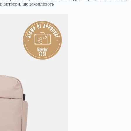
ії: витвори, що захоплюють