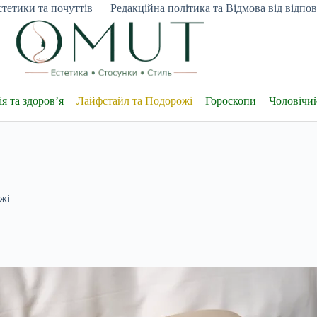
тетики та почуттів
Редакційна політика та Відмова від відпові
я та здоров’я
Лайфстайл та Подорожі
Гороскопи
Чоловічи
жі