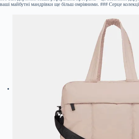
ваші майбутні мандрівки ще більш омріяними. ### Серце колекц