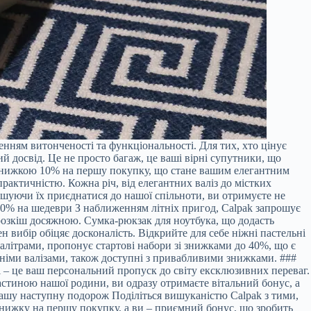
енням витонченості та функціональності. Для тих, хто цінує
й досвід. Це не просто багаж, це ваші вірні супутники, що
і знижкою 10% на першу покупку, що стане вашим елегантним
рактичністю. Кожна річ, від елегантних валіз до містких
ошуючи їх приєднатися до нашої спільноти, ви отримуєте не
40% на шедеври З наближенням літніх пригод, Calpak запрошує
 розкіш досяжною. Сумка-рюкзак для ноутбука, що додасть
 вибір обіцяє досконалість. Відкрийте для себе ніжні пастельні
палітрами, пропонує стартові набори зі знижками до 40%, що є
дніми валізами, також доступні з привабливими знижками. ###
і – це ваш персональний пропуск до світу ексклюзивних переваг.
стиною нашої родини, ви одразу отримаєте вітальний бонус, а
вашу наступну подорож Поділіться вишуканістю Calpak з тими,
нижку на першу покупку, а ви – приємний бонус, що зробить