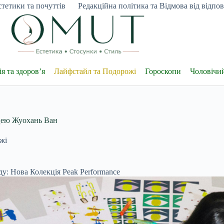
тетики та почуттів
Редакційна політика та Відмова від відпові
я та здоров’я
Лайфстайл та Подорожі
Гороскопи
Чоловічи
ицею Жуохань Ван
жі
у: Нова Колекція Peak Performance