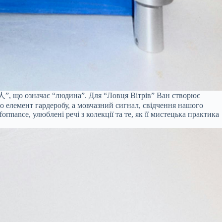
 “人”, що означає “людина”. Для “Ловця Вітрів” Ван створює
то елемент гардеробу, а мовчазний сигнал, свідчення нашого
ormance, улюблені речі з колекції та те, як її мистецька практика