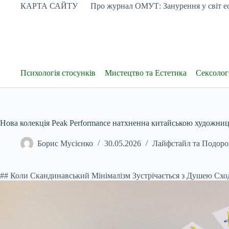
Перейти
КАРТА САЙТУ
Про журнал ОМУТ: Занурення у світ ес
до
вмісту
Психологія стосунків
Мистецтво та Естетика
Сексологі
Нова колекція Peak Performance натхненна китайською художн
Борис Мусієнко
30.05.2026
Лайфстайл та Подоро
## Коли Скандинавський Мінімалізм Зустрічається з Душею Сход