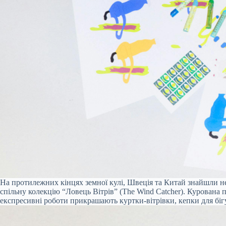
На протилежних кінцях земної кулі, Швеція та Китай знайшли н
спільну колекцію “Ловець Вітрів” (The Wind Catcher). Курована па
експресивні роботи прикрашають куртки-вітрівки, кепки для біг