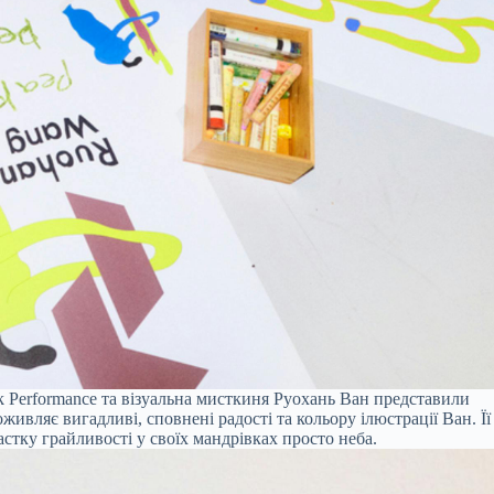
k Performance та візуальна мисткиня Руохань Ван представили
живляє вигадливі, сповнені радості та кольору ілюстрації Ван. Її
стку грайливості у своїх мандрівках просто неба.