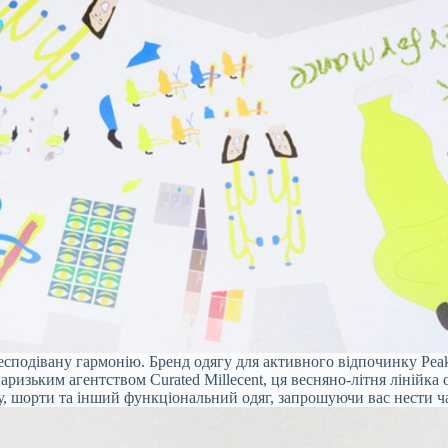
есподівану гармонію. Бренд одягу для активного відпочинку Pea
ризьким агентством Curated Millecent, ця весняно-літня лінійка о
у, шорти та інший функціональний одяг, запрошуючи вас нести ча