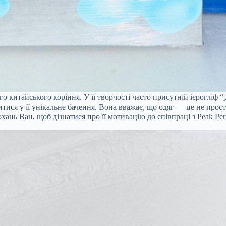
го китайського коріння. У її творчості часто присутній ієрогліф
итися у її унікальне бачення. Вона вважає, що одяг — це не прос
хань Ван, щоб дізнатися про її мотивацію до співпраці з Peak Perf