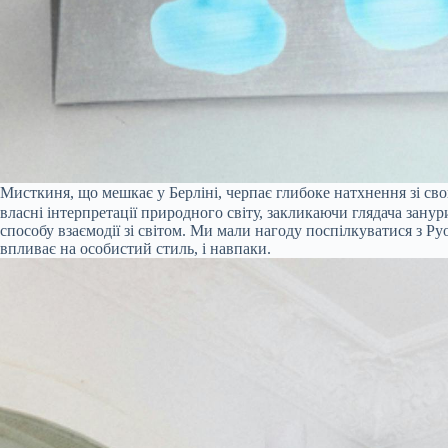
Мисткиня, що мешкає у Берліні, черпає глибоке натхнення зі сво
власні інтерпретації природного світу, закликаючи глядача занур
способу взаємодії зі світом. Ми мали нагоду поспілкуватися з Руо
впливає на особистий стиль, і навпаки.