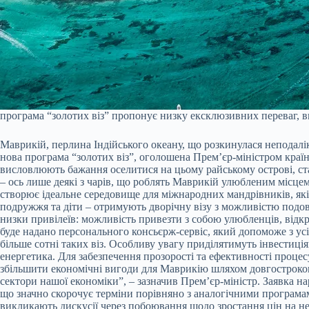
програма “золотих віз” пропонує низку ексклюзивних переваг, вк
Маврикій, перлина Індійського океану, що розкинулася неподалі
нова програма “золотих віз”, оголошена Прем’єр-міністром країни
висловлюють бажання оселитися на цьому райському острові, стал
– ось лише деякі з чарів, що роблять Маврикій улюбленим місцем 
створює ідеальне середовище для міжнародних мандрівників, які 
подружжя та діти – отримують дворічну візу з можливістю подов
низки привілеїв: можливість привезти з собою улюбленців, відк
буде надано персонального консьєрж-сервіс, який допоможе з ус
більше сотні таких віз. Особливу увагу приділятимуть інвестиціям
енергетика. Для забезпечення прозорості та ефективності проце
збільшити економічні вигоди для Маврикію шляхом довгостроково
сектори нашої економіки”, – зазначив Прем’єр-міністр. Заявка нар
що значно скорочує терміни порівняно з аналогічними програмами
викликають дискусії через побоювання щодо зростання цін на нер