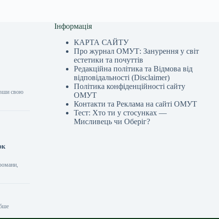
Інформація
КАРТА САЙТУ
Про журнал ОМУТ: Занурення у світ
естетики та почуттів
Редакційна політика та Відмова від
відповідальності (Disclaimer)
Політика конфіденційності сайту
ливши свою
ОМУТ
Контакти та Реклама на сайті ОМУТ
Тест: Хто ти у стосунках —
Мисливець чи Оберіг?
ок
романи,
ибше