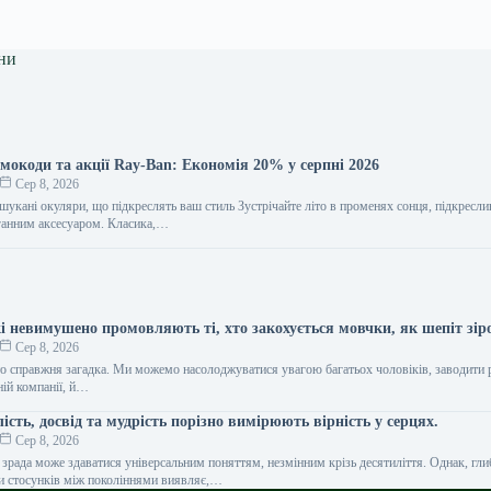
ни
мокоди та акції Ray-Ban: Економія 20% у серпні 2026
Сер 8, 2026
ишукані окуляри, що підкреслять ваш стиль Зустрічайте літо в променях сонця, підкрес
оганним аксесуаром. Класика,…
кі невимушено промовляють ті, хто закохується мовчки, як шепіт зір
Сер 8, 2026
о справжня загадка. Ми можемо насолоджуватися увагою багатьох чоловіків, заводити 
ній компанії, й…
лість, досвід та мудрість порізно вимірюють вірність у серцях.
Сер 8, 2026
 зрада може здаватися універсальним поняттям, незмінним крізь десятиліття. Однак, гл
и стосунків між поколіннями виявляє,…