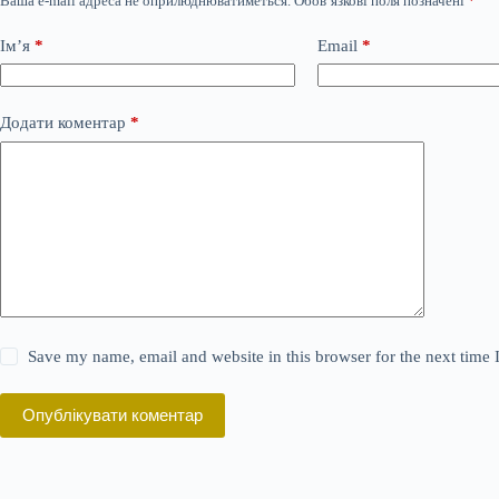
Ваша e-mail адреса не оприлюднюватиметься.
Обов’язкові поля позначені
*
Ім’я
*
Email
*
Додати коментар
*
Save my name, email and website in this browser for the next time
Опублікувати коментар