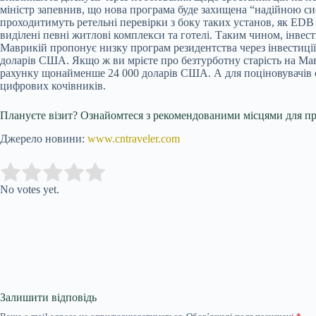
міністр запевнив, що нова програма буде захищена “надійною си
проходитимуть ретельні перевірки з боку таких установ, як EDB
виділені певні житлові комплекси та готелі. Таким чином, інвест
Маврикій пропонує низку програм резидентства через інвестиції 
доларів США. Якщо ж ви мрієте про безтурботну старість на Маври
рахунку щонайменше 24 000 доларів США. А для поціновувачів с
цифрових кочівників.
Плануєте візит? Ознайомтеся з рекомендованими місцями для п
Джерело новини:
www.cntraveler.com
Submit Rating
Rate this item:
No votes yet.
Залишити відповідь