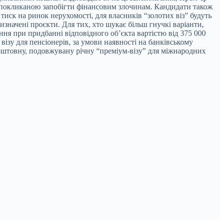
, покликаною запобігти фінансовим злочинам. Кандидати також
иск на ринок нерухомості, для власників “золотих віз” будуть
изначені проєкти. Для тих, хто шукає більш гнучкі варіанти,
ня при придбанні відповідного об’єкта вартістю від 375 000
візу для пенсіонерів, за умови наявності на банківському
оштовну, подовжувану річну “преміум-візу” для міжнародних