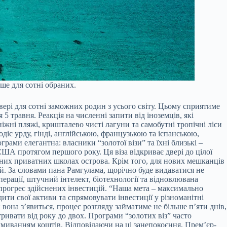
ше для сотні обраних.
вері для сотні заможних родин з усього світу. Цьому сприятиме
 травня. Реакція на численні запити від іноземців, які
жні пляжі, кришталево чисті лагуни та самобутні тропічні ліси
діє урду, гінді, англійською, французькою та іспанською,
ами елегантна: власники “золотої візи” та їхні близькі –
ША протягом першого року. Ця віза відкриває двері до цілої
жних приватних школах острова. Крім того, для нових мешканців
й. За словами пана Рамгулама, щорічно буде видаватися не
перації, штучний інтелект, біотехнології та відновлювана
 прогрес здійснених інвестицій. “Наша мета – максимально
ти свої активи та спрямовувати інвестиції у різноманітні
 вона з’явиться, процес розгляду займатиме не більше п’яти днів,
ривати від року до двох. Програми “золотих віз” часто
ідмиванням коштів. Відповідаючи на ці занепокоєння, Прем’єр-