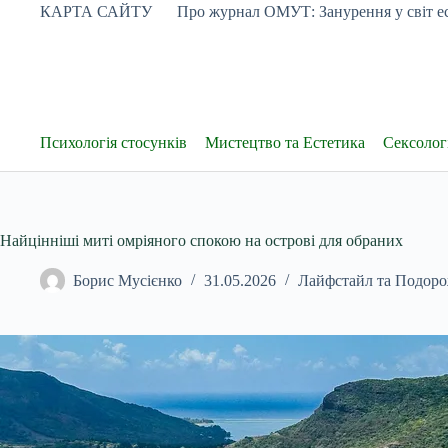
Перейти
КАРТА САЙТУ
Про журнал ОМУТ: Занурення у світ ес
до
вмісту
Психологія стосунків
Мистецтво та Естетика
Сексологі
Найцінніші миті омріяного спокою на острові для обраних
Борис Мусієнко
31.05.2026
Лайфстайл та Подоро