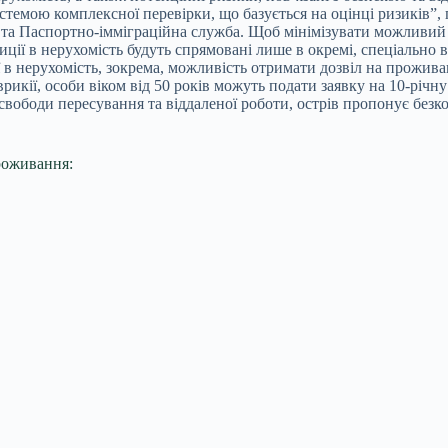
стемою комплексної перевірки, що базується на оцінці ризиків”
 та Паспортно-імміграційна служба. Щоб мінімізувати можливий т
иції в нерухомість будуть спрямовані лише в окремі, спеціально в
в нерухомість, зокрема, можливість отримати дозвіл на проживан
кії, особи віком від 50 років можуть подати заявку на 10-річну 
вободи пересування та віддаленої роботи, острів пропонує безк
роживання: