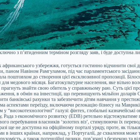
лючно з п’ятиденним терміном розгляду заяв, і буде доступна ли
к африканського узбережжя, готується гостинно відчинити свої д
, паном Навіном Рамгуламом, під час парламентського засідання 5
а поштовхом до створення цієї ексклюзивної пропозиції. Білосні
для медового місяця. Багатокультурне населення, яке вільно воло
прагнуть знайти свою обитель у справжньому раю. Суть цієї прогр
ження, в обмін на інвестиції, що перевищують мільйон доларів С
рити банківські рахунки та забезпечити дітям навчання у прести
іма аспектами переїзду, включаючи релокацію бізнесу на Маврикі
 у “високотехнологічні” галузі: фінтех, глобальні казначейські о
су, Рада з економічного розвитку (EDB) ретельно відстежуватиме
го перебування власників ‘золотих віз’, стимулюючи їх переводи
азі ще не доступна на офіційному порталі уряду, проте, як тільки
 в інших країнах, наприклад, у Португалії, де схвалення може т
ухомість, а також потенційні ризики, пов’язані з безпекою та в