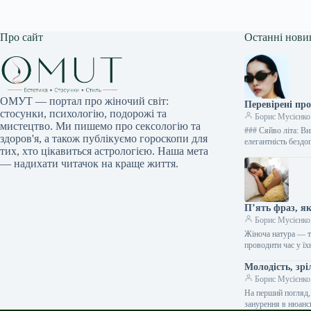
Про сайт
Останні нови
ОМУТ — портал про жіночий світ:
Перевірені про
стосунки, психологію, подорожі та
Борис Мусієнко
мистецтво. Ми пишемо про сексологію та
### Сяйво літа: В
здоров'я, а також публікуємо гороскопи для
елегантність безд
тих, хто цікавиться астрологією. Наша мета
— надихати читачок на краще життя.
П’ять фраз, я
Борис Мусієнко
Жіноча натура — т
проводити час у їх
Молодість, зрі
Борис Мусієнко
На перший погляд,
занурення в нюанс