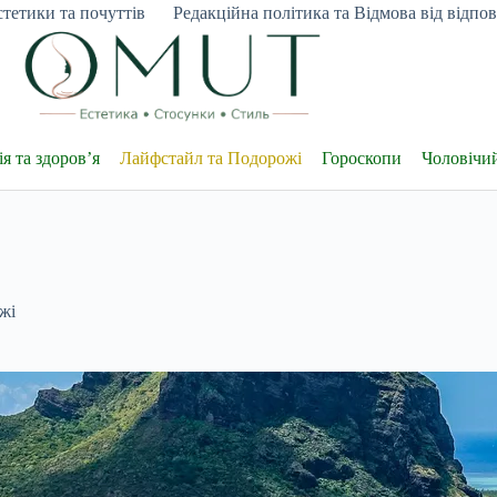
тетики та почуттів
Редакційна політика та Відмова від відпові
я та здоров’я
Лайфстайл та Подорожі
Гороскопи
Чоловічи
жі