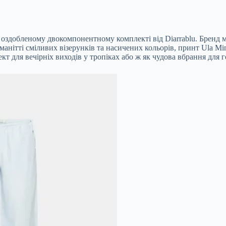
 оздобленому двокомпонентному комплекті від Diarrablu. Бренд 
оманітті сміливих візерунків та насичених кольорів, принт Ula
т для вечірніх виходів у тропіках або ж як чудова вбрання для г