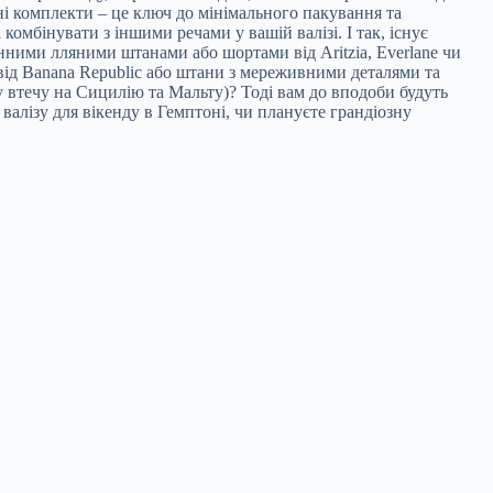
ині комплекти – це ключ до мінімального пакування та
омбінувати з іншими речами у вашій валізі. І так, існує
нними лляними штанами або шортами від Aritzia, Everlane чи
від Banana Republic або штани з мереживними деталями та
 втечу на Сицилію та Мальту)? Тоді вам до вподоби будуть
 валізу для вікенду в Гемптоні, чи плануєте грандіозну