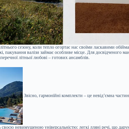
 літнього сезону, коли тепло огортає нас своїми ласкавими обій
жі, пакування валізи займає особливе місце. Для досвідченого ма
аперечної літньої любові – готових ансамблів.
Звісно, гармонійні комплекти – це невід’ємна частин
своєю невимушеною універсальністю: легкі лляні речі, що даруют