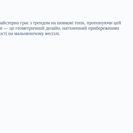
майстерно грає з трендом на шовкові топи, пропонуючи цей
 Mint — це геометричний дизайн, натхненний прибережними
ості на мальовничому весіллі.