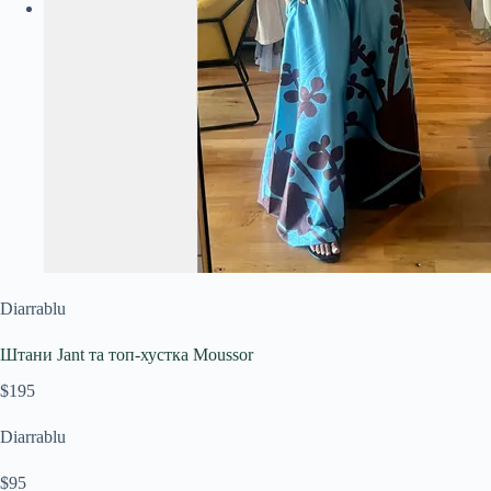
Diarrablu
Штани Jant та топ-хустка Moussor
$195
Diarrablu
$95