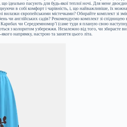
, що ідеально пасують для будь-якої теплої ночі. Для мене двоєд
ючи в собі комфорт і чарівність, і, що найважливіше, їх можна к
ні вилазки європейськими містечками? Обирайте комплект зі змі
ень чи англійських садів? Рекомендуємо комплект зі спідницею 
 Карибах чи Середземномор’ї (саме туди я планую свою наступну
ються з колоритом узбережжя. Незалежно від того, чи збираєте ви
-якого напрямку, настрою та заняття цього літа.