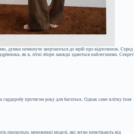
мами, думки неминуче звертаються до мрій про відпочинок. Серед
ндрівника, як я, літні збори завжди здаються найлегшими. Секрет
а гардеробу протягом року для багатьох. Однак саме влітку їхня
ь прохолоду, мереживні моделі, які легко перетікають від