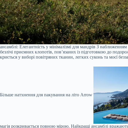
ансамблі: Елегантність у мінімалізмі для мандрів З наближенням
безлічі приємних клопотів, пов’язаних із підготовкою до подоро
криється у виборі повітряних тканин, легких суконь та моєї безз
Більше натхнення для пакування на літо
Arrow
магія розкривається повною мірою. Найкращі ансамблі вражають 