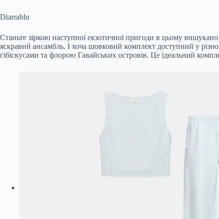
Diarrablu
Станьте зіркою наступної екзотичної пригоди в цьому вишукано
яскравий ансамбль. І хоча шовковий комплект доступний у різн
гібіскусами та флорою Гавайських островів. Це ідеальний комплек