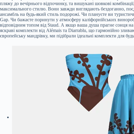
пляжу до вечірнього відпочинку, та вишукані шовкові комбінації
максимального стилю. Вони завжди виглядають бездоганно, поєдну
ансамбль на будь-який стиль подорожі. Чи плануєте ви туристич
Gap. Чи бажаєте поринути у атмосферу каліфорнійських винороб
відповідним топом від Staud. А якщо ваша душа прагне сонця на
яскраві комплекти від Alémais та Diarrablu, що гармонійно злива
європейську мандрівку, ми підібрали ідеальні комплекти для будь