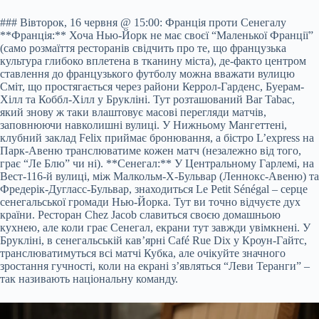
### Вівторок, 16 червня @ 15:00: Франція проти Сенегалу
**Франція:** Хоча Нью-Йорк не має своєї “Маленької Франції”
(само розмаїття ресторанів свідчить про те, що французька
культура глибоко вплетена в тканину міста), де-факто центром
ставлення до французького футболу можна вважати вулицю
Сміт, що простягається через райони Керрол-Гарденс, Буерам-
Хілл та Коббл-Хілл у Брукліні. Тут розташований Bar Tabac,
який знову ж таки влаштовує масові перегляди матчів,
заповнюючи навколишні вулиці. У Нижньому Мангеттені,
клубний заклад Felix приймає бронювання, а бістро L’express на
Парк-Авеню транслюватиме кожен матч (незалежно від того,
грає “Ле Блю” чи ні). **Сенегал:** У Центральному Гарлемі, на
Вест-116-й вулиці, між Малкольм-X-Бульвар (Леннокс-Авеню) та
Фредерік-Дугласс-Бульвар, знаходиться Le Petit Sénégal – серце
сенегальської громади Нью-Йорка. Тут ви точно відчуєте дух
країни. Ресторан Chez Jacob славиться своєю домашньою
кухнею, але коли грає Сенегал, екрани тут завжди увімкнені. У
Брукліні, в сенегальській кав’ярні Café Rue Dix у Кроун-Гайтс,
транслюватимуться всі матчі Кубка, але очікуйте значного
зростання гучності, коли на екрані з’являться “Леви Теранги” –
так називають національну команду.