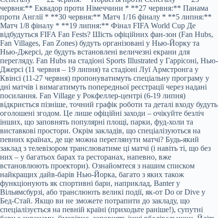
червня:** Еквадор проти Німеччини * **27 червня:** Панама
проти Англії * **30 червня:** Матч 1/16 фіналу * **5 липня:**
Матч 1/8 фіналу * **19 липня:** Фінал FIFA World Cup Де
відбудуться FIFA Fan Fests? Шість офіційних фан-зон (Fan Hubs,
Fan Villages, Fan Zones) будуть організовані у Нью-Йорку та
Нью-Джерсі, де будуть встановлені величезні екрани для
перегляду. Fan Hubs на стадіоні Sports Illustrated у Гаррісоні, Нью-
Джерсі (11 червня – 19 липня) та стадіоні Луї Армстронга у
Квінсі (11-27 червня) пропонуватимуть спеціальну програму у
дні матчів і вимагатимуть попередньої реєстрації через надані
посилання. Fan Village у Рокфеллер-центрі (6-19 липня)
відкриється пізніше, точний графік роботи та деталі входу будуть
оголошені згодом. Це лише офіційні заходи – очікуйте безліч
інших, що заповнять популярні площі, парки, фуд-холи та
виставкові простори. Окрім закладів, що спеціалізуються на
певних країнах, де ще можна переглянути матчі? Будь-який
заклад з телевізором транслюватиме ці матчі (і навіть ті, що без
них – у багатьох барах та ресторанах, напевно, вже
встановлюють проектори). Ознайомтеся з нашим списком
найкращих дайв-барів Нью-Йорка, багато з яких також
функціонують як спортивні бари, наприклад, Banter у
Вільямсбурзі, або транслюють великі події, як-от Do or Dive у
Бед-Стай. Якщо ви не зможете потрапити до закладу, що
спеціалізується на певній країні (приходьте раніше!), супутні