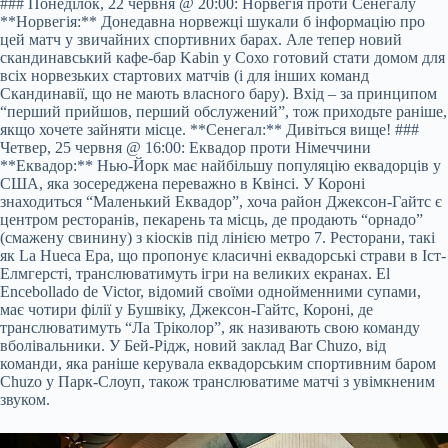
### Понеділок, 22 червня @ 20:00: Норвегія проти Сенегалу
**Норвегія:** Донедавна норвежці шукали б інформацію про
цей матч у звичайних спортивних барах. Але тепер новий
скандинавський кафе-бар Kabin у Сохо готовий стати домом для
всіх норвезьких стартових матчів (і для інших команд
Скандинавії, що не мають власного бару). Вхід – за принципом
“перший прийшов, перший обслужений”, тож приходьте раніше,
якщо хочете зайняти місце. **Сенегал:** Дивіться вище! ###
Четвер, 25 червня @ 16:00: Еквадор проти Німеччини
**Еквадор:** Нью-Йорк має найбільшу популяцію еквадорців у
США, яка зосереджена переважно в Квінсі. У Короні
знаходиться “Маленький Еквадор”, хоча район Джексон-Гайтс є
центром ресторанів, пекарень та місць, де продають “орнадо”
(смажену свинину) з кіосків під лінією метро 7. Ресторани, такі
як La Hueca Epa, що пропонує класичні еквадорські страви в Іст-
Елмгерсті, транслюватимуть ігри на великих екранах. El
Encebollado de Victor, відомий своїми однойменними супами,
має чотири філії у Бушвіку, Джексон-Гайтс, Короні, де
транслюватимуть “Ла Тріколор”, як називають свою команду
вболівальники. У Бей-Рідж, новий заклад Bar Chuzo, від
команди, яка раніше керувала еквадорським спортивним баром
Chuzo у Парк-Слоуп, також транслюватиме матчі з увімкненим
звуком.