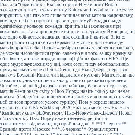
Гілл для “блакитних”. Еквадор проти Німеччини? Вибір
залежить від того, в яку частину Квінсу чи Брукліна ви захочете
вирушити. Для тих, хто лише починає вболівати за національну
команду, є кілька простих правил: дотримуйтесь дрес-коду,
одягайтеся у кольори команди, кричіть від захоплення при
кожному голі та запропонуйте випити за перемогу. Ймовірно, це
все одно обійдеться дешевше, ніж офіційний квиток! Звісно,
місто рясніє спортивними барами та місцями для перегляду
матчів просто неба. Нижче – добірка наших улюблених закладів,
де можна насолодитися грою, залежно від того, за яку країну ви
вболіваєте, а також поради щодо офіційних фан-зон FIFA. Ще
одне мудре зауваження: у дні, коли сотні тисяч вболівальників
прямуватимуть через Пенн-Стейшн до Нью-Джерсі, перегляд
матчу в Брукліні, Квінсі чи віддаленому куточку Мангеттена, що
дозволить уникнути цього хаосу, стане справжнім привілеєм.
Читайте далі, щоб дізнатися про найкращі бари для перегляду
матчів Чемпіонату світу у Нью-Йорку, навіть якщо у вас немає
квитка. (Слідкуйте за оновленнями, адже ми доповнюватимемо
цей список протягом усього турніру.) Повну версію нашого
путівника по FIFA World Cup 2026 можна знайти тут. Які матчі
Чемпіонату світу відбудуться у Нью-Йорку/Нью-Джерсі? Перші
п’ять матчів у Нью-Йорку вже визначено, решта три
залежатимуть від команд, що пройшли далі. * **13 червня:**
Бразилія проти Марокко * **16 червня:** Франція проти
Сенегалу * **22 червня:** Норвегія проти Сенегалу * **25