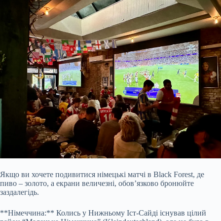
Якщо ви хочете подивитися німецькі матчі в Black Forest, де
пиво – золото, а екрани величезні, обов’язково бронюйте
заздалегідь.
**Німеччина:** Колись у Нижньому Іст-Сайді існував цілий