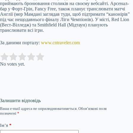
приймають бронювання столиків на своєму вебсайті. Арсенал-
бар у Форт-Грін, Fancy Free, також планує транслювати матчі
Англії (мер Мамдані заглядав туди, щоб підтримати “канонірів”
під час нещодавнього фіналу Ліги Чемпіонів). У місті, Red Lion
(Вест-Вілледж) та Smithfield Hall (Мідтаун) планують
транслювати всі ігри.
За даними порталу:
www.cntraveler.com
Submit Rating
Rate this item:
No votes yet.
Залишити відповідь
Ваша e-mail адреса не оприлюднюватиметься.
Обов’язкові поля
позначені
*
Ім’я
*