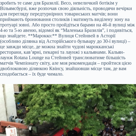
зробить те саме для Бразилії. Beco, невеличкий ботікім у
Вільямсбурзі, вже розпочав свою діяльність, проводячи вечірки
для перегляду передтурнірних товариських матчів; вони
приймають бронювання столиків і матимуть виділену зону на
тротуарі зовні. Або просто пройдіться барами на 46-й вулиці між
4-ю та 5-ю авеню, відомої як “Маленька Бразилія”, і подивіться,
що знайдете. **Марокко:** Вулиця Стейнвей в Асторії
(особливо ділянка від Асторійського бульвару до 30-ї вулиці) –
це завжди місце, де можна знайти чудові марокканські
ресторани, кав’ярні, пекарні та лаунжі з кальянами. Кальян-
лаунж Rotana Lounge на Стейнвей транслюватиме більшість
матчів Чемпіонату світу, але моя рекомендація – пройтися цією
двоблоковою ділянкою Квінсу, знайшовши місце там, де вам
сподобається – їх буде чимало.