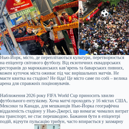
Нью-Йорк, місто, де переплітаються культури, перетворюється
на епіцентр світового футболу. Від екзотичних еквадорських
ресторанів до марокканських кав’ярень та баварських пивних,
кожен куточок міста оживає під час вирішальних матчів. Не
маєте квитка на стадіон? Не біда! Це місто саме по собі – велика
арена для справжніх поціновувачів.
Наближення 2026 року FIFA World Cup приносить хвилю
футбольного ентузіазму. Хоча матчі проходять у 16 містах США,
Мексики та Канади, для мешканців Нью-Йорка географічна
віддаленість стадіону у Нью-Джерсі, що вимагає чималих витрат
на транспорт, не стає перешкодою. Бажання бути в епіцентрі
подій, відчути пульсацію трибун, часто впирається у захмарну