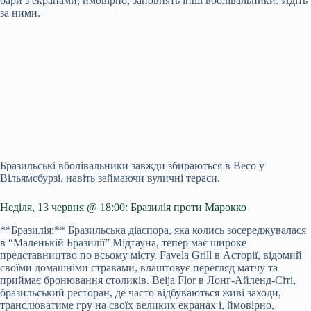
бари з екранами, ймовірно, заповнять інші вболівальники. Йдіть
за ними.
Бразильські вболівальники завжди збираються в Beco у
Вільямсбурзі, навіть займаючи вуличні тераси.
Неділя, 13 червня @ 18:00: Бразилія проти Марокко
**Бразилія:** Бразильська діаспора, яка колись зосереджувалася
в “Маленькій Бразилії” Мідтауна, тепер має широке
представництво по всьому місту. Favela Grill в Асторії, відомий
своїми домашніми стравами, влаштовує перегляд матчу та
приймає бронювання столиків. Beija Flor в Лонг-Айленд-Сіті,
бразильський ресторан, де часто відбуваються живі заходи,
транслюватиме гру на своїх великих екранах і, ймовірно,