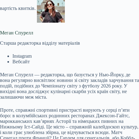
вартість квитків.
Меган Спурелл
Старша редакторка відділу матеріалів
Instagram
Вебсайт
Меган Спурелл — редакторка, що базується у Нью-Йорку, де
вона регулярно висвітлює новини зі світу закладів харчування та
подій, подібних до Чемпіонату світу з футболу 2026 року. У
вихідні вона досліджує кулінарні скарби усіх країн світу, не
залишаючи меж міста.
Проте, справжні спортивні пристрасті вирують у серці п’яти
боро: в колумбійських родинних ресторанах Джексон-Гайтс,
марокканських кав’ярнях Асторії та німецьких пивних на
Нижньому Іст-Сайді. Це місто – справжній калейдоскоп культур,
і коли грає улюблена збірна, це відчувається всюди. Матч
Сенегал проти Франції? Це Гарлем для сенегальців, або Коббл-