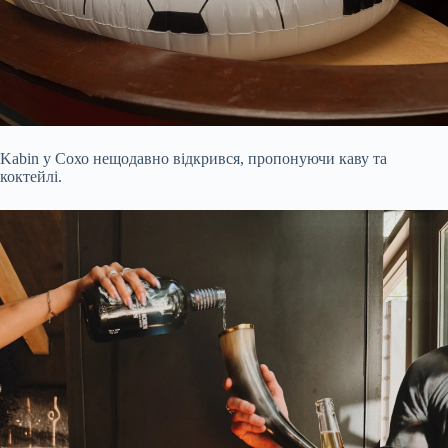
Kabin у Сохо нещодавно відкрився, пропонуючи каву та
коктейлі.