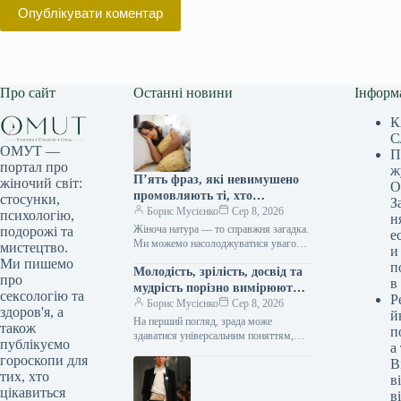
Опублікувати коментар
Про сайт
Останні новини
Інформ
К
С
ОМУТ —
П
портал про
ж
П’ять фраз, які невимушено
жіночий світ:
О
промовляють ті, хто
стосунки,
З
закохується мовчки, як шепіт
Борис Мусієнко
Сер 8, 2026
психологію,
н
зірок
Жіноча натура — то справжня загадка.
подорожі та
е
Ми можемо насолоджуватися увагою
мистецтво.
и
багатьох чоловіків, заводити романи,
Ми пишемо
п
Молодість, зрілість, досвід та
проводити час у їхній компанії, й…
про
в
мудрість порізно вимірюють
сексологію та
Р
вірність у серцях.
Борис Мусієнко
Сер 8, 2026
здоров'я, а
й
На перший погляд, зрада може
також
п
здаватися універсальним поняттям,
публікуємо
а
незмінним крізь десятиліття. Однак,
гороскопи для
В
глибше занурення в нюанси стосунків
тих, хто
між поколіннями виявляє,…
в
цікавиться
в