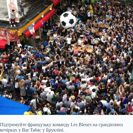
Підтримуйте французьку команду Les Bleues на грандіозних
вечірках у Bar Tabac у Брукліні.