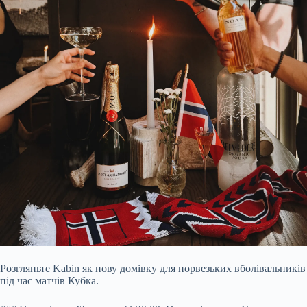
Розгляньте Kabin як нову домівку для норвезьких вболівальників
під час матчів Кубка.