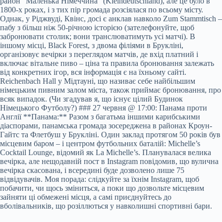
район “Маленька Німеччина” (Kleindeutschland), але це було в
1800-х роках, і з тих пір громада розсіялася по всьому місту.
Однак, у Ріджвуді, Квінс, досі є анклав навколо Zum Stammtisch –
пабу з більш ніж 50-річною історією (зателефонуйте, щоб
забронювати столик; вони транслюватимуть усі матчі). В
іншому місці, Black Forest, з двома філіями в Брукліні,
організовує вечірки з переглядом матчів, де вхід платний і
включає вітальне пиво – ціна та правила бронювання залежать
від конкретних ігор, вся інформація є на їхньому сайті.
Reichenbach Hall у Мідтауні, що називає себе найбільшим
німецьким пивним залом міста, також приймає бронювання, про
всяк випадок. (Чи згадував я, що існує цілий Будинок
Німецького Футболу?) ### 27 червня @ 17:00: Панама проти
Англії **Панама:** Разом з багатьма іншими карибськими
діаспорами, панамська громада зосереджена в районах Кроун-
Гайтс та Флетбуш у Брукліні. Один заклад протягом 50 років був
місцевим баром – і центром футбольних баталій: Michelle’s
Cocktail Lounge, відомий як La Michelle’s. Планувалася велика
вечірка, але нещодавній пост в Instagram повідомив, що вулична
вечірка скасована, і всередині буде дозволено лише 75
відвідувачів. Моя порада: слідкуйте за їхнім Instagram, щоб
побачити, чи щось зміниться, а поки що дозвольте місцевим
зайняти ці обмежені місця, а самі приєднуйтесь до
вболівальників, що розіллються у навколишні спортивні бари.