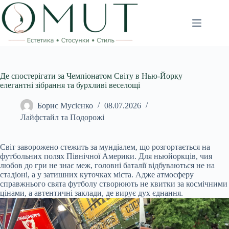
Перейти
до
вмісту
Де спостерігати за Чемпіонатом Світу в Нью-Йорку
елегантні зібрання та бурхливі веселощі
Борис Мусієнко
08.07.2026
Лайфстайл та Подорожі
Світ заворожено стежить за мундіалем, що розгортається на
футбольних полях Північної Америки. Для ньюйоркців, чия
любов до гри не знає меж, головні баталії відбуваються не на
стадіоні, а у затишних куточках міста. Адже атмосферу
справжнього свята футболу створюють не квитки за космічними
цінами, а автентичні заклади, де вирує дух єднання.