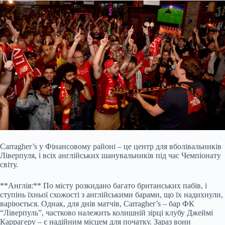
Carragher’s у Фінансовому районі – це центр для вболівальників
Ліверпуля, і всіх англійських шанувальників під час Чемпіонату
світу.
**Англія:** По місту розкидано багато британських пабів, і
ступінь їхньої схожості з англійськими барами, що їх надихнули,
варіюється. Однак, для днів матчів, Carragher’s – бар ФК
“Ліверпуль”, частково належить колишній зірці клубу Джеймі
Каррагеру – є надійним місцем для початку. Зараз вони