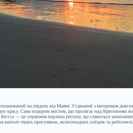
озташований на південь від Маямі. З’єднаний з материком довгим
одну красу. Сама подорож мостом, що пролягає над бірюзовими во
 Беггса — це справжня перлина регіону, що славиться захоплив
на кшталт піших прогулянок, велосипедних поїздок та риболовлі.