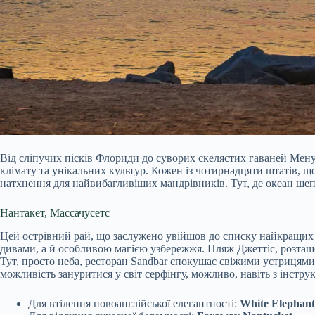
Від сліпучих пісків Флориди до суворих скелястих гаваней Мену
клімату та унікальних культур. Кожен із чотирнадцяти штатів
натхнення для найвибагливіших мандрівників. Тут, де океан шепо
Нантакет, Массачусетс
Цей острівний рай, що заслужено увійшов до списку найкращих 
дивами, а й особливою магією узбережжя. Пляж Джеттіс, розташо
Тут, просто неба, ресторан Sandbar спокушає свіжими устрицями 
можливість зануритися у світ серфінгу, можливо, навіть з інструк
Для втілення новоанглійської елегантності:
White Elephant