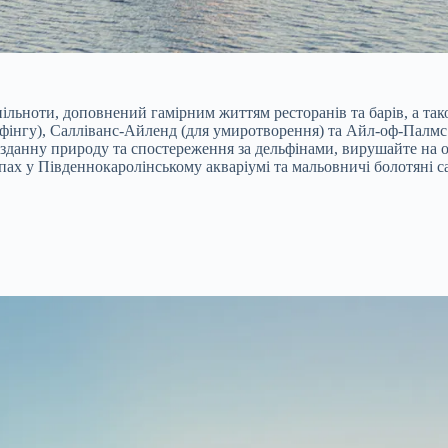
спільноти, доповнений гамірним життям ресторанів та барів, а 
рфінгу), Салліванс-Айленд (для умиротворення) та Айл-оф-Палмс
возданну природу та спостереження за дельфінами, вирушайте на 
ах у Південнокаролінському акваріумі та мальовничі болотяні са