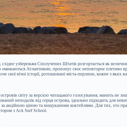
, східне узбережжя Сполучених Штатів розгортається як велични
, що омиваються Атлантикою, пропонує своє неповторне плетиво
че свої вічні історії, розташовані міста-перлини, кожне з яких
островів світу за версією читацького голосування, манить не 
ваний неподалік від серця острова, ідеально підходить для нев
за акційною ціною та вишуканими коктейлями. Для тих, хто прагн
тором з Ack Surf School.