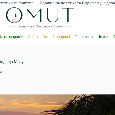
тетики та почуттів
Редакційна політика та Відмова від відпові
я та здоров’я
Лайфстайл та Подорожі
Гороскопи
Чоловічи
риди до Мену
жі