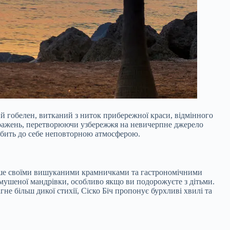
й гобелен, витканий з ниток прибережної краси, відмінного
 вражень, перетворюючи узбережжя на невичерпне джерело
 вабить до себе неповторною атмосферою.
лише своїми вишуканими крамничками та гастрономічними
имушеної мандрівки, особливо якщо ви подорожуєте з дітьми.
е більш дикої стихії, Сіско Біч пропонує бурхливі хвилі та