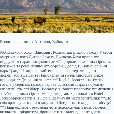
Бізони на рівнинах Антилоп, Вайомінг
### Джексон-Хоул, Вайомінг: Романтика Дикого Заходу У серці
американського Дикого Заходу, Джексон-Хоул пропонує
подружнім парам поєднання дикої природи, величних гірських
пейзажів та романтичної атмосфери. Дослідіть Національний
парк Гранд-Тітон, покатайтеся на каное озерами, що оточені
лісами, або відвідайте Національний музей мистецтв дикої
природи. **Де зупинитись:** **Hotel Jackson** – це бутік-
готель у серці міста, що поєднує сільський шарм та сучасну
елегантність. **Hilltop Hideaway Airbnb** пропонує усамітнення
з неймовірними гірськими краєвидами.
Бронювати в Hotel
Jackson
Бронювати в Hilltop Hideaway
## Часті запитання: **Що
слід враховувати при плануванні бюджетного медового місяця?
** Наші експерти рекомендують подорожувати поза сезоном,
визначати пріоритети, бронювати заздалегідь, розглядати