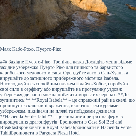
Маяк Кабо-Рохо, Пуерто-Ріко
### Західне Пуерто-Ріко: Тропічна казка Дослідіть менш відоме
західне узбережжя Пуерто-Ріко для пишного та барвистого
карибського медового місяця. Орендуйте авто в Сан-Хуані та
вирушайте до затишного прибережного містечка Ізабела.
Насолоджуйтесь спокійним пляжем Плайяс-Хобос, спробуйте
свої сили в серфінгу або вирушайте на прогулянку уздовж
узбережжя, де часто можна побачити морських черепах. **Де
зупинитись:** **Royal Isabela** – це справжній рай на скелі, що
пропонує ексклюзивні враження, включно з екскурсіями
узбережжям, пікніками на пляжі та поїздками джипами.
**Hacienda Verde Tahiti** – це спокійний ретрит на фермі з
вирощування драгонфрутів.
Бронювати в Casa Sol Bed and
Breakfast
Бронювати в Royal Isabela
Бронювати в Hacienda Verde
Tahiti
Бронювати в Parguera Plaza Hotel