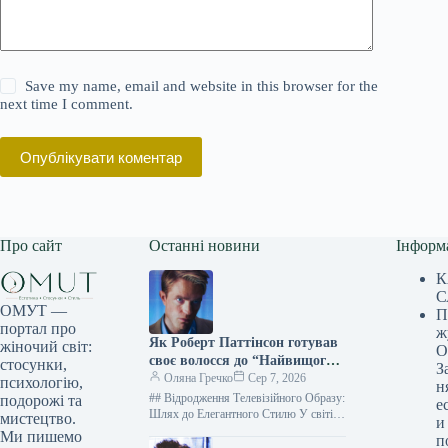
Save my name, email and website in this browser for the
next time I comment.
Опублікувати коментар
Про сайт
Останні новини
Інформ
К
С
ОМУТ —
П
портал про
ж
Як Роберт Паттінсон готував
жіночий світ:
О
своє волосся до “Найвищого
стосунки,
З
ефіру”
Оляна Гречко
Сер 7, 2026
психологію,
н
## Відродження Телевізійного Образу:
подорожі та
е
Шлях до Елегантного Стилю У світі
мистецтво.
и
кінематографа, де трансформація є
Ми пишемо
п
ключовим елементом, актори часто