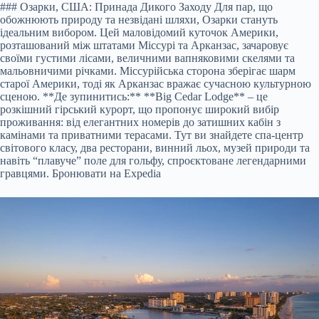
### Озарки, США: Принада Дикого Заходу Для пар, що
обожнюють природу та незвідані шляхи, Озарки стануть
ідеальним вибором. Цей маловідомий куточок Америки,
розташований між штатами Міссурі та Арканзас, зачаровує
своїми густими лісами, величними вапняковими скелями та
мальовничими річками. Міссурійська сторона зберігає шарм
старої Америки, тоді як Арканзас вражає сучасною культурною
сценою. **Де зупинитись:** **Big Cedar Lodge** – це
розкішний гірський курорт, що пропонує широкий вибір
проживання: від елегантних номерів до затишних кабін з
камінами та приватними терасами. Тут ви знайдете спа-центр
світового класу, два ресторани, винний льох, музей природи та
навіть “плавуче” поле для гольфу, спроєктоване легендарними
гравцями.
Бронювати на Expedia