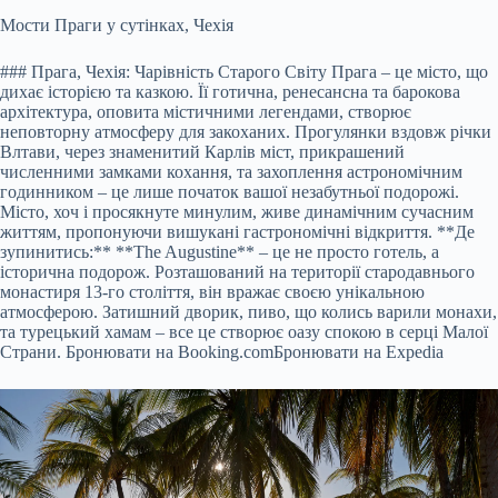
Мости Праги у сутінках, Чехія
### Прага, Чехія: Чарівність Старого Світу Прага – це місто, що
дихає історією та казкою. Її готична, ренесансна та барокова
архітектура, оповита містичними легендами, створює
неповторну атмосферу для закоханих. Прогулянки вздовж річки
Влтави, через знаменитий Карлів міст, прикрашений
численними замками кохання, та захоплення астрономічним
годинником – це лише початок вашої незабутньої подорожі.
Місто, хоч і просякнуте минулим, живе динамічним сучасним
життям, пропонуючи вишукані гастрономічні відкриття. **Де
зупинитись:** **The Augustine** – це не просто готель, а
історична подорож. Розташований на території стародавнього
монастиря 13-го століття, він вражає своєю унікальною
атмосферою. Затишний дворик, пиво, що колись варили монахи,
та турецький хамам – все це створює оазу спокою в серці Малої
Страни.
Бронювати на Booking.com
Бронювати на Expedia