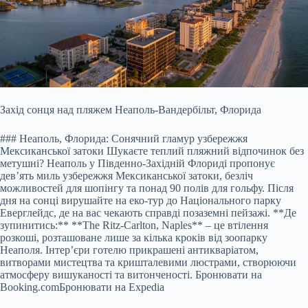
Захід сонця над пляжем Неаполь-Вандербільт, Флорида
### Неаполь, Флорида: Сонячний гламур узбережжя
Мексиканської затоки Шукаєте теплий пляжний відпочинок без
метушні? Неаполь у Південно-Західній Флориді пропонує
дев’ять миль узбережжя Мексиканської затоки, безліч
можливостей для шопінгу та понад 90 полів для гольфу. Після
дня на сонці вирушайте на еко-тур до Національного парку
Еверглейдс, де на вас чекають справді позаземні пейзажі. **Де
зупинитись:** **The Ritz-Carlton, Naples** – це втілення
розкоші, розташоване лише за кілька кроків від зоопарку
Неаполя. Інтер’єри готелю прикрашені антикваріатом,
витворами мистецтва та кришталевими люстрами, створюючи
атмосферу вишуканості та витонченості.
Бронювати на
Booking.com
Бронювати на Expedia