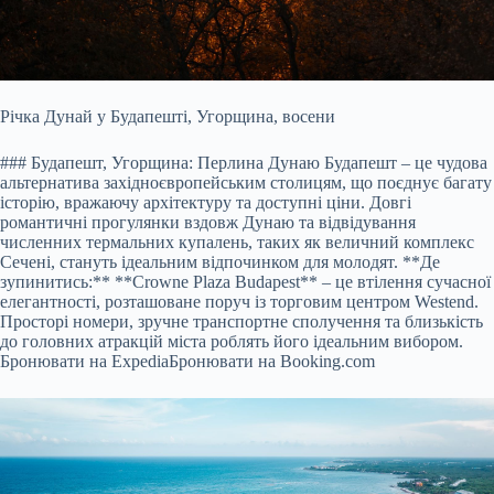
Річка Дунай у Будапешті, Угорщина, восени
### Будапешт, Угорщина: Перлина Дунаю Будапешт – це чудова
альтернатива західноєвропейським столицям, що поєднує багату
історію, вражаючу архітектуру та доступні ціни. Довгі
романтичні прогулянки вздовж Дунаю та відвідування
численних термальних купалень, таких як величний комплекс
Сечені, стануть ідеальним відпочинком для молодят. **Де
зупинитись:** **Crowne Plaza Budapest** – це втілення сучасної
елегантності, розташоване поруч із торговим центром Westend.
Просторі номери, зручне транспортне сполучення та близькість
до головних атракцій міста роблять його ідеальним вибором.
Бронювати на Expedia
Бронювати на Booking.com