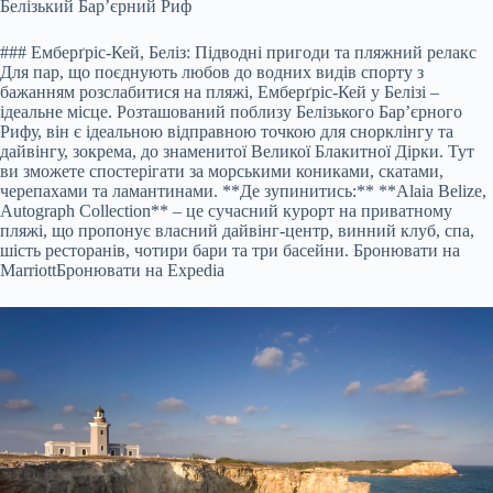
Белізький Бар’єрний Риф
### Емберґріс-Кей, Беліз: Підводні пригоди та пляжний релакс
Для пар, що поєднують любов до водних видів спорту з
бажанням розслабитися на пляжі, Емберґріс-Кей у Белізі –
ідеальне місце. Розташований поблизу Белізького Бар’єрного
Рифу, він є ідеальною відправною точкою для снорклінгу та
дайвінгу, зокрема, до знаменитої Великої Блакитної Дірки. Тут
ви зможете спостерігати за морськими кониками, скатами,
черепахами та ламантинами. **Де зупинитись:** **Alaia Belize,
Autograph Collection** – це сучасний курорт на приватному
пляжі, що пропонує власний дайвінг-центр, винний клуб, спа,
шість ресторанів, чотири бари та три басейни.
Бронювати на
Marriott
Бронювати на Expedia