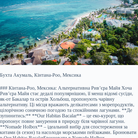
Бухта Акумаль, Кінтана-Роо, Мексика
### Кінтана-Роо, Мексика: Альтернативна Рив’єра Майя Хоча
Рив’єра Майя стає дедалі популярнішою, її менш відомі сусіди,
як-от Бакалар та острів Хольбош, пропонують чарівну
альтернативу. Ці місця вражають делікатесами з морепродуктів,
цілорічною сонячною погодою та спокійними лагунами. **Де
зупинитись:** **Our Habitas Bacalar** – це еко-курорт, що
пропонує повне занурення в природу біля чарівної лагуни.
**Nomade Holbox** – ідеальний вибір для спостереження за
китами (в сезон) та насолоди морськими пейзажами.
Бронювати
в Our Habitas Bacalar
Бронювати в Nomade Holbox