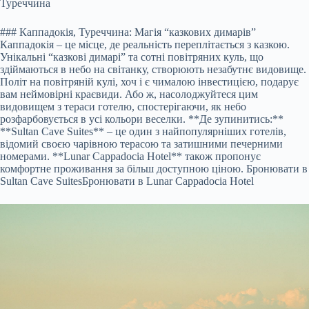
Туреччина
### Каппадокія, Туреччина: Магія “казкових димарів”
Каппадокія – це місце, де реальність переплітається з казкою.
Унікальні “казкові димарі” та сотні повітряних куль, що
здіймаються в небо на світанку, створюють незабутнє видовище.
Політ на повітряній кулі, хоч і є чималою інвестицією, подарує
вам неймовірні краєвиди. Або ж, насолоджуйтеся цим
видовищем з тераси готелю, спостерігаючи, як небо
розфарбовується в усі кольори веселки. **Де зупинитись:**
**Sultan Cave Suites** – це один з найпопулярніших готелів,
відомий своєю чарівною терасою та затишними печерними
номерами. **Lunar Cappadocia Hotel** також пропонує
комфортне проживання за більш доступною ціною.
Бронювати в
Sultan Cave Suites
Бронювати в Lunar Cappadocia Hotel