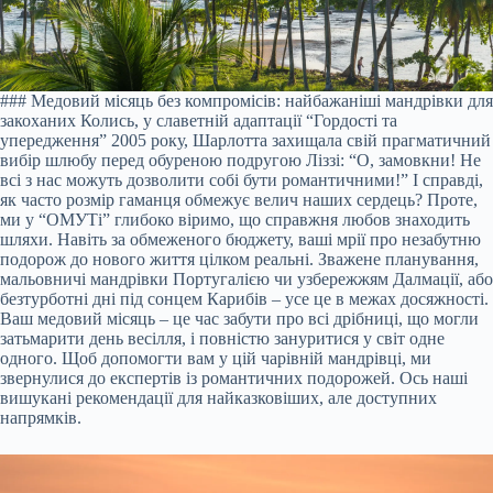
### Медовий місяць без компромісів: найбажаніші мандрівки для
закоханих Колись, у славетній адаптації “Гордості та
упередження” 2005 року, Шарлотта захищала свій прагматичний
вибір шлюбу перед обуреною подругою Ліззі: “О, замовкни! Не
всі з нас можуть дозволити собі бути романтичними!” І справді,
як часто розмір гаманця обмежує велич наших сердець? Проте,
ми у “ОМУТі” глибоко віримо, що справжня любов знаходить
шляхи. Навіть за обмеженого бюджету, ваші мрії про незабутню
подорож до нового життя цілком реальні. Зважене планування,
мальовничі мандрівки Португалією чи узбережжям Далмації, або
безтурботні дні під сонцем Карибів – усе це в межах досяжності.
Ваш медовий місяць – це час забути про всі дрібниці, що могли
затьмарити день весілля, і повністю зануритися у світ одне
одного. Щоб допомогти вам у цій чарівній мандрівці, ми
звернулися до експертів із романтичних подорожей. Ось наші
вишукані рекомендації для найказковіших, але доступних
напрямків.