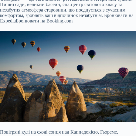
Пишні сади, великий басейн, спа-центр світового класу та
незабутня атмосфера старовини, що поєднується з сучасним
комфортом, зроблять ваш відпочинок незабутнім.
Бронювати на
Expedia
Бронювати на Booking.com
Повітряні кулі на сході сонця над Каппадокією, Гьореме,