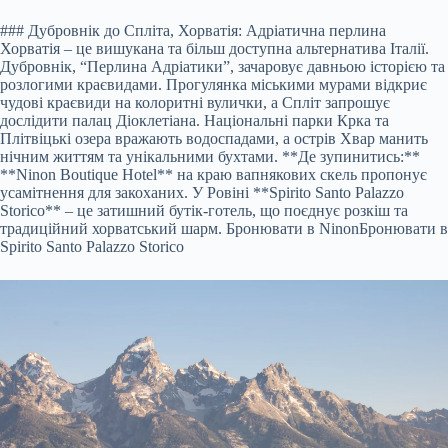
### Дубровнік до Спліта, Хорватія: Адріатична перлина
Хорватія – це вишукана та більш доступна альтернатива Італії.
Дубровнік, “Перлина Адріатики”, зачаровує давньою історією та
розлогими краєвидами. Прогулянка міськими мурами відкриє
чудові краєвиди на колоритні вулички, а Спліт запрошує
дослідити палац Діоклетіана. Національні парки Крка та
Плітвіцькі озера вражають водоспадами, а острів Хвар манить
нічним життям та унікальними бухтами. **Де зупинитись:**
**Ninon Boutique Hotel** на краю вапнякових скель пропонує
усамітнення для закоханих. У Ровіні **Spirito Santo Palazzo
Storico** – це затишний бутік-готель, що поєднує розкіш та
традиційний хорватський шарм.
Бронювати в Ninon
Бронювати в
Spirito Santo Palazzo Storico