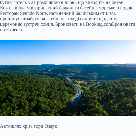
бутик-готель з 21 розкішною віллою, що виходить на океан.
Кожна вілла має приватний балкон та басейн з морською водою.
Ресторан Sentido Norte, натхненний балійським стилем,
пропонує незабутні коктейлі на заході сонця та щоденну
церемонію зустрічі сонця.
Бронювати на Booking.com
Бронювати
на Expedia
Автошлях крізь гори Озарк