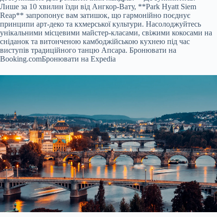
Лише за 10 хвилин їзди від Ангкор-Вату, **Park Hyatt Siem
Reap** запропонує вам затишок, що гармонійно поєднує
принципи арт-деко та кхмерської культури. Насолоджуйтесь
унікальними місцевими майстер-класами, свіжими кокосами на
сніданок та витонченою камбоджійською кухнею під час
виступів традиційного танцю Апсара.
Бронювати на
Booking.com
Бронювати на Expedia