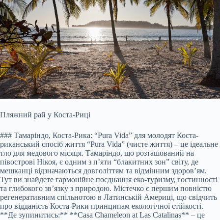
Пляжний рай у Коста-Риці
### Тамаріндо, Коста-Рика: “Pura Vida” для молодят Коста-
риканський спосіб життя “Pura Vida” (чисте життя) – це ідеальне
тло для медового місяця. Тамаріндо, що розташований на
півострові Нікоя, є одним з п’яти “блакитних зон” світу, де
мешканці відзначаються довголіттям та відмінним здоров’ям.
Тут ви знайдете гармонійне поєднання еко-туризму, гостинності
та глибокого зв’язку з природою. Містечко є першим повністю
регенеративним спільнотою в Латинській Америці, що свідчить
про відданість Коста-Рики принципам екологічної стійкості.
**Де зупинитись:** **Casa Chameleon at Las Catalinas** – це