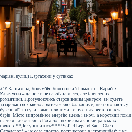
Чарівні вулиці Картахени у сутінках
### Картахена, Колумбія: Кольоровий Романс на Карибах
Картахена – це не лише героїчне місто, але й втілення
романтики. Прогулюючись старовинним центром, ви будете
зачаровані яскравою архітектурою, балконами, що потопають у
бугенвілії, та вуличками, повними вишуканих ресторанів та
барів. Місто випромінює енергію вдень і вночі, а короткий похід
на човні до островів Росаріо відкриє вам спокій райських
пляжів. **Де зупинитись:** **Sofitel Legend Santa Clara
Cartagena** – це оаза спокою, розташована в історичній будівлі.