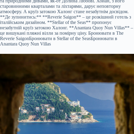
та природними дивами, як-от Долина Любові. Хойан, з його
старовинними кварталами та ліхтарями, дарує неповторну
атмосферу. А круїз затокою Халонг стане незабутнім досвідом.
**Де зупинитись:** **Reverie Saigon** – це розкішний готель з
італійським дизайном. **Stellar of the Seas** пропонує
незабутній круїз затокою Халонг. **Anantara Quoy Nun Villas** –
це вишукані пляжні вілли за помірну ціну.
Бронювати в The
Reverie Saigon
Бронювати в Stellar of the Seas
Бронювати в
Anantara Quoy Nun Villas