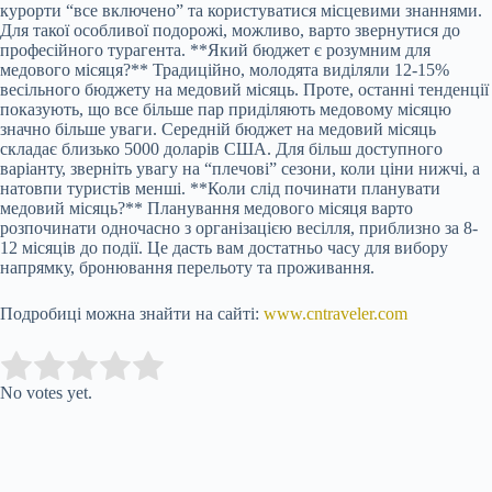
курорти “все включено” та користуватися місцевими знаннями.
Для такої особливої подорожі, можливо, варто звернутися до
професійного турагента. **Який бюджет є розумним для
медового місяця?** Традиційно, молодята виділяли 12-15%
весільного бюджету на медовий місяць. Проте, останні тенденції
показують, що все більше пар приділяють медовому місяцю
значно більше уваги. Середній бюджет на медовий місяць
складає близько 5000 доларів США. Для більш доступного
варіанту, зверніть увагу на “плечові” сезони, коли ціни нижчі, а
натовпи туристів менші. **Коли слід починати планувати
медовий місяць?** Планування медового місяця варто
розпочинати одночасно з організацією весілля, приблизно за 8-
12 місяців до події. Це дасть вам достатньо часу для вибору
напрямку, бронювання перельоту та проживання.
Подробиці можна знайти на сайті:
www.cntraveler.com
Submit Rating
Rate this item:
No votes yet.