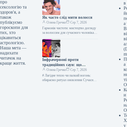
про
в
вдаються до…
сексологію та
Р
здоров'я, а
й
також
Як часто слід мити волосся
п
публікуємо
Оляна Гречко
Сер 7, 2026
а
гороскопи для
Гармонія чистоти: мистецтво догляду
В
тих, хто
за волоссям для сучасного чоловіка
в
Фото: Everett Collection Ви, без
цікавиться
в
сумніву, зробили крок уперед,
астрологією.
а
відмовившись від…
Наша мета —
(D
надихати
m
читачок на
П
Інфрачервоні проти
краще життя.
а
традиційних саун: що
к
насправді краще для вас?
Оляна Гречко
Сер 7, 2026
н
# Лагідне тепло чи палкий вогонь:
т
обираємо ритуал оновлення Сучасний
О
чоловік прагне до досконалості у
всьому. І справа тут не…
К
и
Р
н
О
Т
Х
у