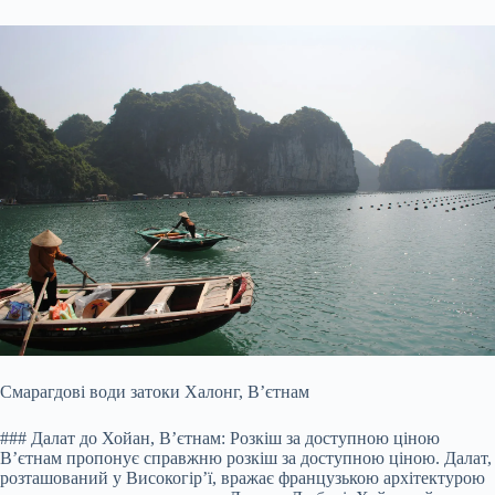
Смарагдові води затоки Халонг, В’єтнам
### Далат до Хойан, В’єтнам: Розкіш за доступною ціною
В’єтнам пропонує справжню розкіш за доступною ціною. Далат,
розташований у Високогір’ї, вражає французькою архітектурою