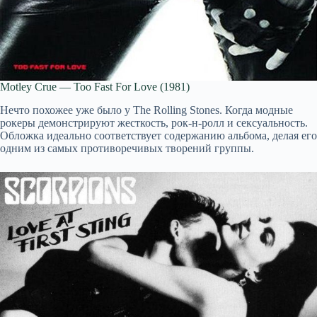
Motley Crue — Too Fast For Love (1981)
Нечто похожее уже было у The Rolling Stones. Когда модные
рокеры демонстрируют жесткость, рок-н-ролл и сексуальность.
Обложка идеально соответствует содержанию альбома, делая его
одним из самых противоречивых творений группы.