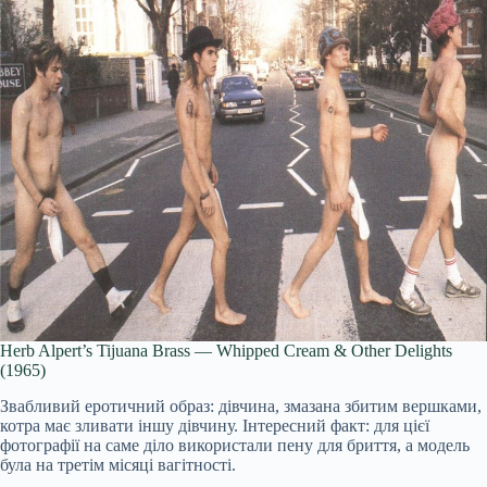
Herb Alpert’s Tijuana Brass — Whipped Cream & Other Delights
(1965)
Звабливий еротичний образ: дівчина, змазана збитим вершками,
котра має зливати іншу дівчину. Інтересний факт: для цієї
фотографії на саме діло використали пену для бриття, а модель
була на третім місяці вагітності.