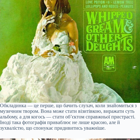
Обкладинка — це перше, що бачить слухач, коли знайомиться з
музичним твором. Вона може стати візитівкою, виражати суть
альбому, а для когось — стати об’єктом справжньої пристрасті.
Іноді така фотографія приваблює не лише красою, але й
зухвалістю, що спонукає придивитись уважніше.