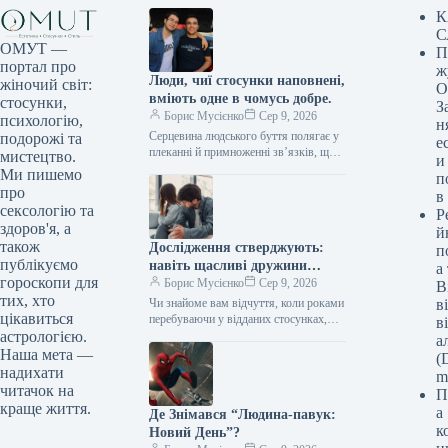
К
С
ОМУТ —
П
портал про
ж
Люди, чиї стосунки наповнені,
жіночий світ:
О
вміють одне в чомусь добре.
стосунки,
З
Борис Мусієнко
Сер 9, 2026
психологію,
н
Серцевина людського буття полягає у
подорожі та
е
плеканні й примноженні зв’язків, що
мистецтво.
и
нас оточують. Глибокі стосунки – з
Ми пишемо
п
родиною, друзями, коханими –…
про
в
сексологію та
Р
здоров'я, а
й
також
Дослідження стверджують:
п
публікуємо
навіть щасливі дружини
а
гороскопи для
прагнуть зради після певних
Борис Мусієнко
Сер 9, 2026
В
тих, хто
подій.
Чи знайоме вам відчуття, коли роками
в
цікавиться
перебуваючи у відданих стосунках,
в
раптом усвідомлюєте: “Ех, колишня
астрологією.
а
пристрасть вже не та”? Визнати це…
Наша мета —
(D
надихати
m
читачок на
П
краще життя.
а
Де Знімався “Людина-павук:
к
Новий День”?