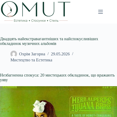
Перейти
до
вмісту
Двадцять найекстравагантніших та найспокусливіших
обкладинок музичних альбомів
Охрім Загорна
29.05.2026
Мистецтво та Естетика
Незбагненна спокуса: 20 мистецьких обкладинок, що вражають
уяву