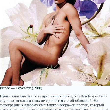
Prince — Lovesexy (1988)
Принс написал много неприличных песен, от «Head» до «Erotic
city», но ни одна из них не сравнится с этой обложкой. На
фотографии к альбому был также изображен пестик, который
фанаты тут же прозвали «цветочным пенисом». Тем не менее, у