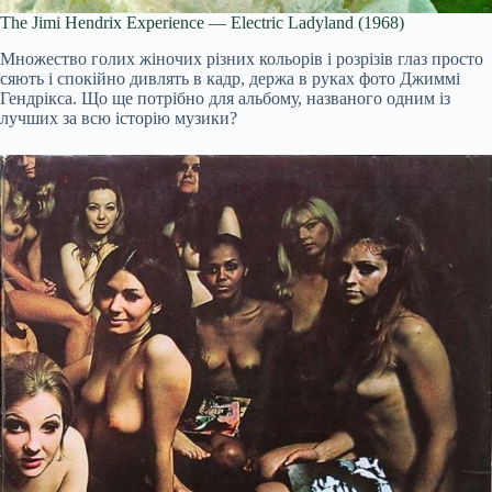
The Jimi Hendrix Experience — Electric Ladyland (1968)
Множество голих жіночих різних кольорів і розрізів глаз просто
сяють і спокійно дивлять в кадр, держа в руках фото Джиммі
Гендрікса. Що ще потрібно для альбому, названого одним із
лучших за всю історію музики?