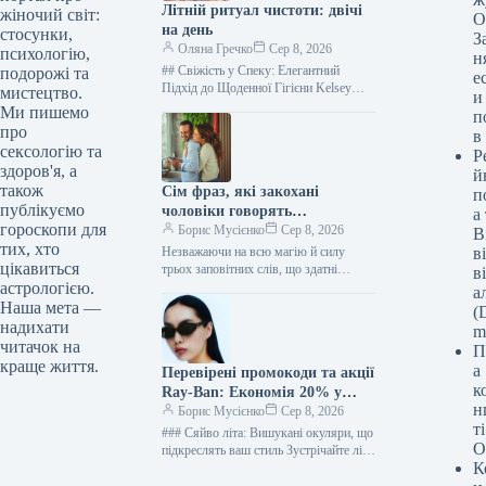
Літній ритуал чистоти: двічі
жіночий світ:
О
на день
стосунки,
З
Оляна Гречко
Сер 8, 2026
психологію,
н
## Свіжість у Спеку: Елегантний
подорожі та
е
Підхід до Щоденної Гігієни Kelsey
мистецтво.
и
Niziolek; Getty Images Спека – це
Ми пишемо
п
виклик, з яким неминуче…
про
в
сексологію та
Р
здоров'я, а
й
також
Сім фраз, які закохані
п
публікуємо
чоловіки говорять
а
гороскопи для
невимушено
Борис Мусієнко
Сер 8, 2026
В
тих, хто
Незважаючи на всю магію й силу
в
цікавиться
трьох заповітних слів, що здатні
в
змусити серце завмирати навіть крізь
астрологією.
а
роки стосунків, існує цілий…
Наша мета —
(D
надихати
m
читачок на
П
краще життя.
а
Перевірені промокоди та акції
к
Ray-Ban: Економія 20% у
н
серпні 2026
Борис Мусієнко
Сер 8, 2026
т
### Сяйво літа: Вишукані окуляри, що
О
підкреслять ваш стиль Зустрічайте літо
К
в променях сонця, підкресливши свою
елегантність бездоганним аксесуаром.