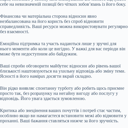
себе на невизначеній позиції без чітких зобов’язань із його боку.
Фінансова чи матеріальна сторона відносин явно
незбалансована на його користь без спроб відновити
справедливість. Ваші ресурси можна використовувати регулярно
без взаємності.
Емоційна підтримка та участь надаються лише у зручні для
нього моменти або коли це вигідно. У важкі для вас періоди він
може бути недоступним або байдужим.
Ваші спроби обговорити майбутнє відносин або рівень вашої
близькості наштовхуються на ухильну відповідь або зміну теми.
Ясності в його намірах досягти вкрай складно.
Він рідко виявляє спонтанну турботу або робить щось приємне
просто так, без розрахунку на негайну вигоду або послугу у
відповідь. Його увага здається зумовленою.
Критика або знецінення ваших почуттів і потреб стає частим,
особливо якщо ви намагаєтеся встановити межі або відмовити у
проханні. Ваші бажання ставляться нижче за його зручність.