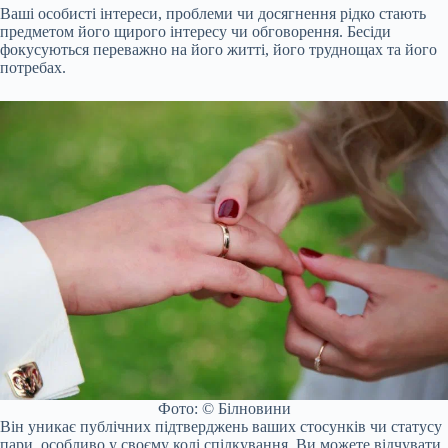
Ваші особисті інтереси, проблеми чи досягнення рідко стають
предметом його щирого інтересу чи обговорення. Бесіди
фокусуються переважно на його житті, його труднощах та його
потребах.
Фото: © Білновини
Він уникає публічних підтверджень ваших стосунків чи статусу
пари, особливо у своєму колі спілкування. Ви можете відчувати