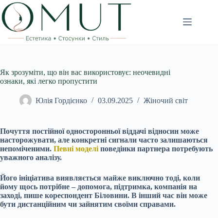
Перейти
до
вмісту
Як зрозуміти, що він вас використовує: неочевидні
ознаки, які легко пропустити
Юлія Гордієнко
03.09.2025
Жіночий світ
Почуття постійної односторонньої віддачі відносин може
насторожувати, але конкретні сигнали часто залишаються
непоміченими.
Певні моделі
поведінки партнера потребують
уважного аналізу.
Його ініціатива виявляється майже виключно тоді, коли
йому щось потрібне – допомога, підтримка, компанія на
заході, пише кореспондент Біловини. В інший час він може
бути дистанційним чи зайнятим своїми справами.