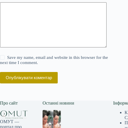
Save my name, email and website in this browser for the
next time I comment.
Опублікувати коментар
Про сайт
Останні новини
Інформ
К
С
ОМУТ —
П
портал про
ж