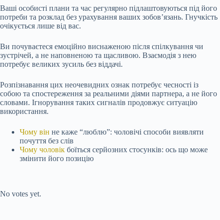
Ваші особисті плани та час регулярно підлаштовуються під його
потреби та розклад без урахування ваших зобов’язань. Гнучкість
очікується лише від вас.
Ви почуваєтеся емоційно виснаженою після спілкування чи
зустрічей, а не наповненою та щасливою. Взаємодія з нею
потребує великих зусиль без віддачі.
Розпізнавання цих неочевидних ознак потребує чесності із
собою та спостереження за реальними діями партнера, а не його
словами. Ігнорування таких сигналів продовжує ситуацію
використання.
Чому він
не каже “люблю”: чоловічі способи виявляти
почуття без слів
Чому чоловік
боїться серйозних стосунків: ось що може
змінити його позицію
Submit Rating
Rate this item:
No votes yet.
Submit Rating
Rate this item: