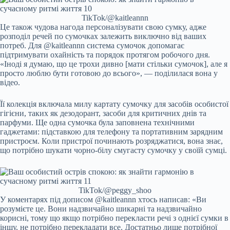
TikTok/@kaitleannn
Це також чудова нагода персоналізувати свою сумку, адже
розподіл речей по сумочках залежить виключно від ваших
потреб. Для @kaitleannn система сумочок допомагає
підтримувати охайність та порядок протягом робочого дня.
«Іноді я думаю, що це трохи дивно [мати стільки сумочок], але я
просто люблю бути готовою до всього», — поділилася вона у
відео.
Її колекція включала милу картату сумочку для засобів особистої
гігієни, таких як дезодорант, засоби для критичних днів та
парфуми. Ще одна сумочка була заповнена технічними
гаджетами: підставкою для телефону та портативним зарядним
пристроєм. Коли пристрої починають розряджатися, вона знає,
що потрібно шукати чорно-білу смугасту сумочку у своїй сумці.
TikTok/@peggy_shoo
У коментарях під дописом @kaitleannn хтось написав: «Ви
розумієте це. Вони надзвичайно шикарні та надзвичайно
корисні, тому що якщо потрібно перекласти речі з однієї сумки в
іншу, не потрібно перекладати все. Достатньо лише потрібної