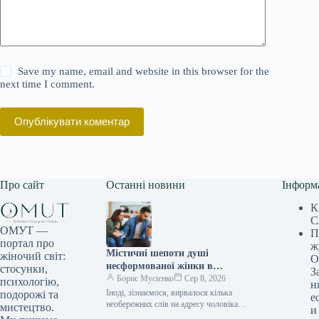
Save my name, email and website in this browser for the
next time I comment.
Опублікувати коментар
Про сайт
Останні новини
Інформ
К
С
ОМУТ —
П
портал про
ж
Містичні шепоти душі
жіночий світ:
О
несформованої жінки в
стосунки,
З
плетиво буденності
Борис Мусієнко
Сер 8, 2026
психологію,
н
Іноді, зізнаємося, вирвалося кілька
подорожі та
е
необережних слів на адресу чоловіка,
мистецтво.
и
які, потрапивши на камеру, змусили б