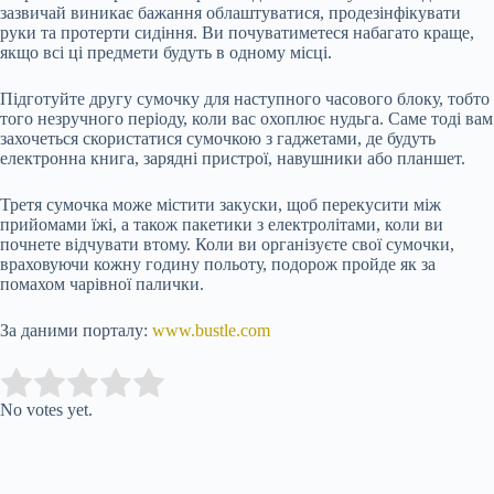
зазвичай виникає бажання облаштуватися, продезінфікувати
руки та протерти сидіння. Ви почуватиметеся набагато краще,
якщо всі ці предмети будуть в одному місці.
Підготуйте другу сумочку для наступного часового блоку, тобто
того незручного періоду, коли вас охоплює нудьга. Саме тоді вам
захочеться скористатися сумочкою з гаджетами, де будуть
електронна книга, зарядні пристрої, навушники або планшет.
Третя сумочка може містити закуски, щоб перекусити між
прийомами їжі, а також пакетики з електролітами, коли ви
почнете відчувати втому. Коли ви організуєте свої сумочки,
враховуючи кожну годину польоту, подорож пройде як за
помахом чарівної палички.
За даними порталу:
www.bustle.com
Submit Rating
Rate this item:
No votes yet.