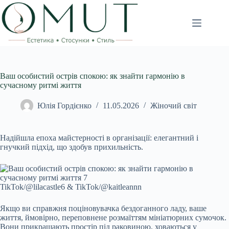
Перейти
до
вмісту
Ваш особистий острів спокою: як знайти гармонію в
сучасному ритмі життя
Юлія Гордієнко
11.05.2026
Жіночий світ
Надійшла епоха майстерності в організації: елегантний і
гнучкий підхід, що здобув прихильність.
TikTok/@lilacastle6 & TikTok/@kaitleannn
Якщо ви справжня поціновувачка бездоганного ладу, ваше
життя, ймовірно, переповнене розмаїттям мініатюрних сумочок.
Вони прикрашають простір під раковиною, ховаються у