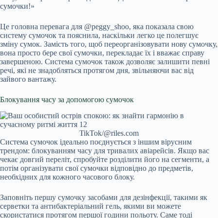
сумочки!»
Це головна перевага для @peggy_shoo, яка показала свою
систему сумочок та пояснила, наскільки легко це полегшує
зміну сумок. Замість того, щоб переорганізовувати нову сумочку,
вона просто бере свої сумочки, перекладає їх і вважає справу
завершеною. Система сумочок також дозволяє залишити певні
речі, які не знадобляться протягом дня, звільняючи вас від
зайвого вантажу.
Блокування часу за допомогою сумочок
TikTok/@riles.com
Система сумочок ідеально поєднується з іншим вірусним
трендом: блокуванням часу для тривалих авіарейсів. Якщо вас
чекає довгий переліт, спробуйте розділити його на сегменти, а
потім організувати свої сумочки відповідно до предметів,
необхідних для кожного часового блоку.
Заповніть першу сумочку засобами для дезінфекції, такими як
серветки та антибактеріальний гель, якими ви можете
скористатися протягом першої години польоту. Саме тоді