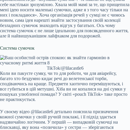
себе настільки зрозумілою. Хвала моїй мамі за те, що прищепила
мені ідею носити маленькі сумочки, адже я з того часу тільки на
них і покладаюся». Хоча організація речей у сумці не є чимось
новим, сама ідея нарешті знайти застосування своїй колекції
безладних сумочок знаходить відгук у багатьох. Ось чому
система сумочок є не лише ідеальною для повсякденного життя,
але й найвишуканішим лайфхаком для подорожей.
Система сумочок
TikTok/@lilacastle6
Коли ви пакуєте сумку, чи то для роботи, чи для авіарейсу,
багато хто бездумно кидає речі до велетенської торби,
сподіваючись на краще. Предмети хаотично перемішуються, і
все губиться в цій метушні. Хіба ви не копалися на дні сумки у
пошуках улюбленої помади? У світі «pouch TikTok» таке просто
не практикується.
У своєму відео @lilacastle6 детально пояснила призначення
кожної сумочки у своїй ручній поклажі, і її підхід здається
надзвичайно логічним. У першій — випадковій сумочці на
блискавці, яку вона «позичила» у сестри — зберігаються