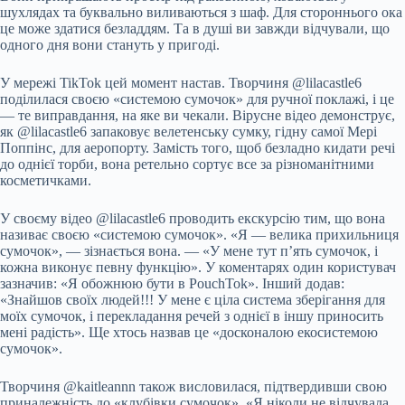
шухлядах та буквально виливаються з шаф. Для стороннього ока
це може здатися безладдям. Та в душі ви завжди відчували, що
одного дня вони стануть у пригоді.
У мережі TikTok цей момент настав. Творчиня @lilacastle6
поділилася своєю «системою сумочок» для ручної поклажі, і це
— те виправдання, на яке ви чекали. Вірусне відео демонструє,
як @lilacastle6 запаковує велетенську сумку, гідну самої Мері
Поппінс, для аеропорту. Замість того, щоб безладно кидати речі
до однієї торби, вона ретельно сортує все за різноманітними
косметичками.
У своєму відео @lilacastle6 проводить екскурсію тим, що вона
називає своєю «системою сумочок». «Я — велика прихильниця
сумочок», — зізнається вона. — «У мене тут п’ять сумочок, і
кожна виконує певну функцію». У коментарях один користувач
зазначив: «Я обожнюю бути в PouchTok». Інший додав:
«Знайшов своїх людей!!! У мене є ціла система зберігання для
моїх сумочок, і перекладання речей з однієї в іншу приносить
мені радість». Ще хтось назвав це «досконалою екосистемою
сумочок».
Творчиня @kaitleannn також висловилася, підтвердивши свою
приналежність до «клубівки сумочок». «Я ніколи не відчувала