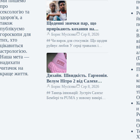
Ми пишемо
п
подумати: “Чи справді ця жінка…
про
в
сексологію та
Р
здоров'я, а
й
також
Щоденні звички пар, що
п
публікуємо
прирікають кохання на
а
гороскопи для
згасання
Борис Мусієнко
Сер 8, 2026
В
тих, хто
## Чи вирок для стосунків: Що щодня
в
цікавиться
руйнує любов У серці тривалих і
в
глибоких стосунків лежать такі опори,
астрологією.
а
як щира…
Наша мета —
(D
надихати
m
читачок на
П
краще життя.
а
Дизайн. Швидкість. Гармонія.
к
Велум Нітро 2 від Салехе
н
Бембері.
Борис Мусієнко
Сер 8, 2026
т
## Танець інновацій: Зустріч Салехе
О
Бембері та PUMA у новому вимірі
К
спортивного взуття У вишуканому
світі, де перетинаються мистецтво,
и
дизайн…
Р
н
О
Т
Х