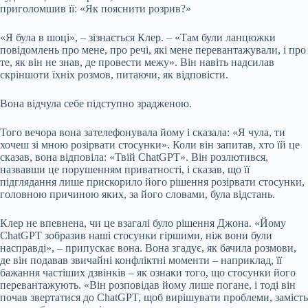
приголомшив її: «Як пояснити розрив?»
«Я була в шоці», – зізнається Клер. – «Там були ланцюжки
повідомлень про мене, про речі, які мене перевантажували, і про
те, як він не знав, де провести межу». Він навіть надсилав
скріншоти їхніх розмов, питаючи, як відповісти.
Вона відчула себе підступно зрадженою.
Того вечора вона зателефонувала йому і сказала: «Я чула, ти
хочеш зі мною розірвати стосунки». Коли він запитав, хто їй це
сказав, вона відповіла: «Твій ChatGPT». Він розлютився,
назвавши це порушенням приватності, і сказав, що її
підглядання лише прискорило його рішення розірвати стосунки,
головною причиною яких, за його словами, була відстань.
Клер не впевнена, чи це взагалі було рішення Джона. «Йому
ChatGPT зобразив наші стосунки гіршими, ніж вони були
насправді», – припускає вона. Вона згадує, як бачила розмови,
де він подавав звичайні конфліктні моменти – наприклад, її
бажання частіших дзвінків – як ознаки того, що стосунки його
перевантажують. «Він розповідав йому лише погане, і тоді він
почав звертатися до ChatGPT, щоб вирішувати проблеми, замість