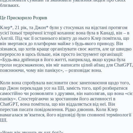
близьких.
Це Прискорило Розрив
Клер*, 21 рік, та Джон* були у стосунках на відстані протягом
усієї їхньої трирічної історії кохання: вона була в Канаді, він – в
Англії. Під час її останнього візиту до нього Клер помітила, що
він звертався до платформи майже з будь-якого приводу. Він
зізнався, що хотів краще організувати своє життя, але це швидко
переросло в щось більше, ніж просто інструмент організації:
«Будь-яка дрібниця в його житті, наприклад, якщо курка була
трохи недосмаженою, він міг написати цілий абзац для ChatGPT,
пояснюючи, чому він панікує», – розповідає вона.
Коли вона спробувала висловити своє занепокоєння щодо того,
що Джон перекладав усе на ШІ, замість того, щоб розбиратися
самостійно чи розмовляти з друзями, він наполягав, що вона «сіє
паніку». Спостерігаючи за зростанням його активності в
ChatGPT, вона помітила, що він віддаляється від неї. Він
перестав писати повідомлення. Рідко дзвонив. Коли Клер
намагалася зв’язатися, його відповіді були сповнені термінології
ШІ.
«Чому він звучить як чат-бот?»