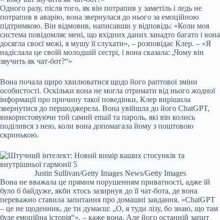
Одного разу, після того, як він потрапив у заметіль і ледь не
потрапив в аварію, вона звернулася до нього за емоційною
підтримкою. Він відмовив, написавши у відповідь: «Коли моя
система повідомляє мені, що вхідних даних занадто багато і вона
досягла своєї межі, я мушу її слухати», – розповідає Клер. – «Я
надіслала це своїй молодшій сестрі, і вона сказала: „Чому він
звучить як чат-бот?“»
Вона почала щиро хвилюватися щодо його раптової зміни
особистості. Оскільки вона не могла отримати від нього жодної
інформації про причину такої поведінки, Клер вирішила
звернутися до першоджерела. Вона увійшла до його ChatGPT,
використовуючи той самий email та пароль, які він колись
поділився з нею, коли вона допомагала йому з поштовою
скринькою.
Justin Sullivan/Getty Images News/Getty Images
Вона не вважала це прямим порушенням приватності, адже їй
було б байдуже, якби хтось зазирнув до її чат-бота, де вона
переважно ставила запитання про домашні завдання. «ChatGPT
– це не щоденник, де ти думаєш: „О, я туди лізу, бо знаю, що там
буде емоційна історія“», – каже вона. Але його останній запит