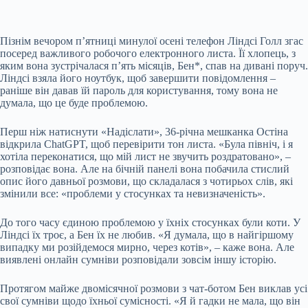
Пізнім вечором п’ятниці минулої осені телефон Ліндсі Голл згас
посеред важливого робочого електронного листа. Її хлопець, з
яким вона зустрічалася п’ять місяців, Бен*, спав на дивані поруч.
Ліндсі взяла його ноутбук, щоб завершити повідомлення –
раніше він давав їй пароль для користування, тому вона не
думала, що це буде проблемою.
Перш ніж натиснути «Надіслати», 36-річна мешканка Остіна
відкрила ChatGPT, щоб перевірити тон листа. «Була північ, і я
хотіла переконатися, що мій лист не звучить роздратовано», –
розповідає вона. Але на бічній панелі вона побачила стислий
опис його давньої розмови, що складалася з чотирьох слів, які
змінили все: «проблеми у стосунках та невизначеність».
До того часу єдиною проблемою у їхніх стосунках були коти. У
Ліндсі їх троє, а Бен їх не любив. «Я думала, що в найгіршому
випадку ми розійдемося мирно, через котів», – каже вона. Але
виявлені онлайн сумніви розповідали зовсім іншу історію.
Протягом майже двомісячної розмови з чат-ботом Бен виклав усі
свої сумніви щодо їхньої сумісності. «Я й гадки не мала, що він