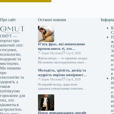
Про сайт
Останні новини
Інформ
К
С
ОМУТ —
П
портал про
ж
П’ять фраз, які невимушено
жіночий світ:
О
промовляють ті, хто
стосунки,
З
закохується мовчки, як шепіт
Борис Мусієнко
Сер 8, 2026
психологію,
н
зірок
Жіноча натура — то справжня загадка.
подорожі та
е
Ми можемо насолоджуватися увагою
мистецтво.
и
багатьох чоловіків, заводити романи,
Ми пишемо
п
Молодість, зрілість, досвід та
проводити час у їхній компанії, й…
про
в
мудрість порізно вимірюють
сексологію та
Р
вірність у серцях.
Борис Мусієнко
Сер 8, 2026
здоров'я, а
й
На перший погляд, зрада може
також
п
здаватися універсальним поняттям,
публікуємо
а
незмінним крізь десятиліття. Однак,
гороскопи для
В
глибше занурення в нюанси стосунків
тих, хто
між поколіннями виявляє,…
в
цікавиться
в
астрологією.
а
Немає неправильного способу
Наша мета —