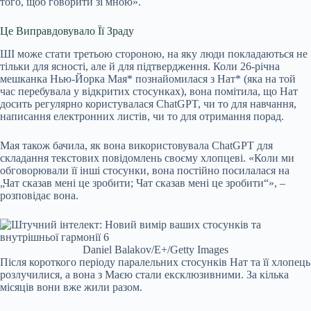
того, щоб говорити зі мною».
Це Виправдовувало Її Зраду
ШІ може стати третьою стороною, на яку люди покладаються не
тільки для ясності, але й для підтвердження. Коли 26-річна
мешканка Нью-Йорка Мая* познайомилася з Нат* (яка на той
час перебувала у відкритих стосунках), вона помітила, що Нат
досить регулярно користувалася ChatGPT, чи то для навчання,
написання електронних листів, чи то для отримання порад.
Мая також бачила, як вона використовувала ChatGPT для
складання текстових повідомлень своєму хлопцеві. «Коли ми
обговорювали її інші стосунки, вона постійно посилалася на
„Чат сказав мені це зробити; Чат сказав мені це зробити“», –
розповідає вона.
Daniel Balakov/E+/Getty Images
Після короткого періоду паралельних стосунків Нат та її хлопець
розлучилися, а вона з Маєю стали ексклюзивними. За кілька
місяців вони вже жили разом.