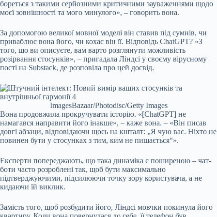
бореться з такими серйозними критичними зауваженнями щодо
моєї зовнішності та мого минулого», – говорить вона.
За допомогою великої мовної моделі він ставив під сумнів, чи
приваблює вона його, чи кохає він її. Відповідь ChatGPT? «З
того, що ви описуєте, вам варто розглянути можливість
розірвання стосунків», – пригадала Ліндсі у своєму вірусному
пості на Substack, де розповіла про цей досвід.
ImagesBazaar/Photodisc/Getty Images
Вона продовжила прокручувати історію. «[ChatGPT] не
намагався направити його інакше», – каже вона. – «Він писав
довгі абзаци, відповідаючи щось на кшталт: „Я чую вас. Ніхто не
повинен бути у стосунках з тим, ким не пишається“».
Експерти попереджають, що така динаміка є поширеною – чат-
боти часто розроблені так, щоб бути максимально
підтверджуючими, підсилюючи точку зору користувача, а не
кидаючи їй виклик.
Замість того, щоб розбудити його, Ліндсі мовчки покинула його
квартиру. Коли вона повернулася до себе, її телефон був