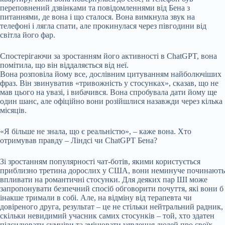
переповнений дзвінками та повідомленнями від Бена з
питаннями, де вона і що сталося. Вона вимкнула звук на
телефоні і лягла спати, але прокинулася через півгодини від
світла його фар.
Спостерігаючи за зростанням його активності в ChatGPT, вона
помітила, що він віддаляється від неї.
Вона розповіла йому все, дослівним цитуванням найболючіших
фраз. Він звинуватив «тривожність у стосунках», сказав, що не
мав цього на увазі, і вибачився. Вона спробувала дати йому ще
один шанс, але офіційно вони розійшлися назавжди через кілька
місяців.
«Я більше не знала, що є реальністю», – каже вона. Хто
отримував правду – Ліндсі чи ChatGPT Бена?
Зі зростанням популярності чат-ботів, якими користується
приблизно третина дорослих у США, вони неминуче починають
впливати на романтичні стосунки. Для деяких пар ШІ може
запропонувати безпечний спосіб обговорити почуття, які вони б
інакше тримали в собі. Але, на відміну від терапевта чи
довіреного друга, результат – це не стільки нейтральний радник,
скільки невидимий учасник самих стосунків – той, хто здатен
підсилювати сумніви та змінювати уявлення людей про своїх