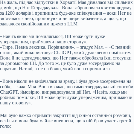
На жаль, під час відпустки в Хорватії Мая дізналася від спільних
друзів, що Нат їй зраджувала. Вона забронювала квиток додому
за 1200 доларів і припинила будь-яке спілкування – доки Нат не
зв’язалася з нею, пропонуючи не щире вибачення, а щось, що
здавалося скопійованим прямо з LLM.
«Навіть якщо ми помиляємося, ШІ може бути дуже
упередженим, приймаючи нашу сторону».
«Тире. Певна лексика. Порівняння», – згадує Мая. – «Є певний
стиль, який використовує ChatGPT, який дуже легко помітити».
Вона й не здогадувалася, що Нат також обробляла їхні стосунки
за допомогою ШІ. До того ж, це було дуже зосереджено на
наративі Наталі, а не на болю, який вона спричинила.
«Вона ніколи не вибачалася за зраду, і була дуже зосереджена на
собі», – каже Мая. Вона вважає, що самостверджувальні способи
ChatGPT, ймовірно, виправдовували дії Нат. «Навіть якщо ми
робимо помилки, ШІ може бути дуже упередженим, приймаючи
нашу сторону».
Маї було важко отримати закриття від їхньої останньої розмови,
оскільки вона була майже впевнена, що в ній брав участь третій
голос.