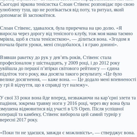
Сьогодні зіркова тенісистка Слоан Стівенс розповідає про свою
улюблену туш, що не розтікається від поту, та ритуал, який
допомагає їй заспокоїтися.
Слоан Стівенс, здавалося, була приречена на цю долю. «Я
виросла через дорогу від тенісного клубу, тож моя мама таємно
мріяла, щоб я стала тенісисткою», — ділиться вона. «Згодом я
почала брати уроки, мені сподобалося, і я граю донині».
Взявши ракетку до рук у дев’ять років, Стівенс стала
професіоналом у шістнадцять, у 2009 році, і до 2012 року
увійшла до першої п’ятірки світового рейтингу — єдина
підліток того року, яка досягла такого результату. «Це було
велике досягнення, — каже вона. — Це додало мені впевненості
у грі й відчуття, що я справді тут належу».
У свої 33 роки вона йде вперед, незважаючи на кар’єрні злети та
падіння, зокрема травму ноги у 2016 році, через яку вона була
змушена відмовитися від участі в US Open. Після успішної
операції та камбеку, Стівенс виборола цей самий турнір у
вересні 2017 року.
«Поки ти не здаєшся, завжди є можливість», — стверджує вона.