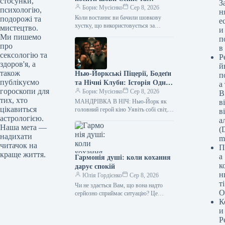
стосунки,
З
кашемір Loro Piana
Борис Мусієнко
Сер 8, 2026
психологію,
н
Коли востаннє ви бачили шовкову
подорожі та
е
хустку, що використовується за
мистецтво.
и
прямим призначенням? Хоча,
Ми пишемо
п
можливо, правильніше запитати: яка ж
про
в
власне є та…
сексологію та
Р
здоров'я, а
й
також
Нью-Йоркські Піцерії, Бодеґи
п
публікуємо
та Нічні Клуби: Історія Однієї
а
гороскопи для
Ночі
Борис Мусієнко
Сер 8, 2026
В
тих, хто
МАНДРІВКА В НІЧ: Нью-Йорк як
в
цікавиться
головний герой кіно Уявіть собі світ,
в
де передшлюбні стосунки дозволені
астрологією.
а
лише одну ніч на рік,…
Наша мета —
(D
надихати
m
читачок на
П
краще життя.
а
Гармонія душі: коли кохання
к
дарує спокій
н
Юлія Гордієнко
Сер 8, 2026
т
Чи не здається Вам, що вона надто
О
серйозно сприймає ситуацію? Це
К
справжня насолода Запитання:
Протягом восьми літніх сезонів
и
поспіль я…
Р