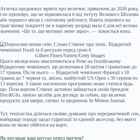
Атлетка продовжує мріяти про величне, прямуючи до 2026 року,
і не приховує, що не відмовилася б від титулу Великого Шолома
або першого місця у світовому рейтингу. Навіть перемога на
трав’яному покритті чи в парному розряді мала б для неї велике
значення. «Це те, що мотивує мене зараз», — зізнається вона.
Gilbert Flores/Variety/Getty Images
Цього місяця вона змагатиметься в Римі на Італійському
Відкритому чемпіонаті, що розпочався 28 квітня і триватиме до
17 травня. Після нього — Відкритий чемпіонат Франції з 18
травня до 7 червня та, звісно, майбутній US Open з 30 серпня по
13 вересня. З такою насиченою програмою може статися будь-
що. Поза кортом Стівенс активно займається своїм брендом
Doc&Glo, лінією засобів для догляду за собою, що включає
продукти для шкіри, свічки та щоденник In Motion Journal.
Тут, тенісистка ділиться своїми думками про передматчевий сон,
найкращу пораду щодо гідратації та єдиний аксесуар, без якого
вона не може обійтися на корті.
Як виглядає ваш ритуал перед матчем?