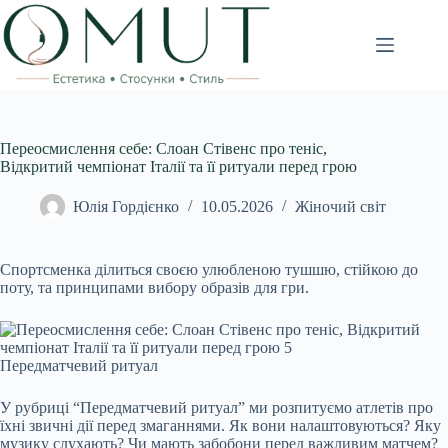
Перейти
до
вмісту
Переосмислення себе: Слоан Стівенс про теніс,
Відкритий чемпіонат Італії та її ритуали перед грою
Юлія Гордієнко
10.05.2026
Жіночий світ
Спортсменка ділиться своєю улюбленою тушшю, стійкою до
поту, та принципами вибору образів для гри.
Передматчевий ритуал
У рубриці “Передматчевий ритуал” ми розпитуємо атлетів про
їхні звичні дії перед змаганнями. Як вони налаштовуються? Яку
музику слухають? Чи мають забобони перед важливим матчем?