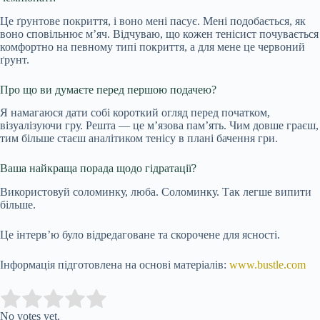
Це ґрунтове покриття, і воно мені пасує. Мені подобається, як
воно сповільнює м’яч. Відчуваю, що кожен тенісист почувається
комфортно на певному типі покриття, а для мене це червоний
ґрунт.
Про що ви думаєте перед першою подачею?
Я намагаюся дати собі короткий огляд перед початком,
візуалізуючи гру. Решта — це м’язова пам’ять. Чим довше граєш,
тим більше стаєш аналітиком тенісу в плані бачення гри.
Ваша найкраща порада щодо гідратації?
Використовуй соломинку, люба. Соломинку. Так легше випити
більше.
Це інтерв’ю було відредаговане та скорочене для ясності.
Інформація підготовлена на основі матеріалів:
www.bustle.com
Submit Rating
Rate this item:
No votes yet.