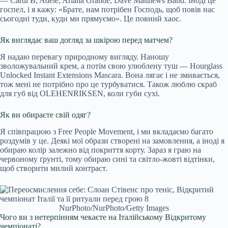
— Cardi B, Adele, Ariana Grande, Dave Matthews Band. Іноді це
госпел, і я кажу: «Брате, нам потрібен Господь, щоб повів нас
сьогодні туди, куди ми прямуємо». Це повний хаос.
Як виглядає ваш догляд за шкірою перед матчем?
Я надаю перевагу природному вигляду. Наношу
зволожувальний крем, а потім свою улюблену туш — Hourglass
Unlocked Instant Extensions Mascara. Вона лягає і не змивається,
тож мені не потрібно про це турбуватися. Також люблю скраб
для губ від OLEHENRIKSEN, коли губи сухі.
Як ви обираєте свій одяг?
Я співпрацюю з Free People Movement, і ми вкладаємо багато
роздумів у це. Деякі мої образи створені на замовлення, а іноді я
обираю колір залежно від покриття корту. Зараз я граю на
червоному ґрунті, тому обираю сині та світло-жовті відтінки,
щоб створити милий контраст.
NurPhoto/NurPhoto/Getty Images
Чого ви з нетерпінням чекаєте на Італійському Відкритому
чемпіонаті?