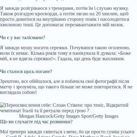
Я завжди розігріваюся з тренерами, потім їм і слухаю музику.
Також розгадую кросворди, а потім лягаю на 20 хвилин, щоб
просто дивитися на внутрішню сторону повік і насолодитися
хвилиною тиші. Це допомагає перезавантажити мій мозок.
Чи є у вас талісмани?
Я завжди мушу носити сережки. Почуваюся такою оголеною,
коли їх немає. Кілька років тому я панікувала й думала: «Боже
мій, я не вдягла сережки!». Гадала, що день буде жахливим.
Чи сталося щось погане?
Зрештою, все обійшлося, але я побачила свої фотографії після
матчу і зрозуміла, що такого більше не може повторитися. Я не
виглядала собою!
Morgan Hancock/Getty Images Sport/Getty Images
Що ви слухаєте під час розминки?
Мої тренери завжди сміються з мене, бо це просто суміш усього