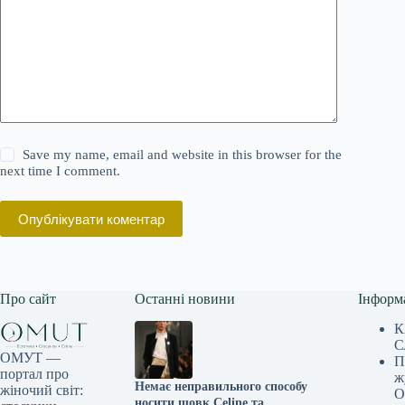
Save my name, email and website in this browser for the
next time I comment.
Опублікувати коментар
Про сайт
Останні новини
Інформ
К
С
ОМУТ —
П
портал про
ж
Немає неправильного способу
жіночий світ:
О
носити шовк Celine та