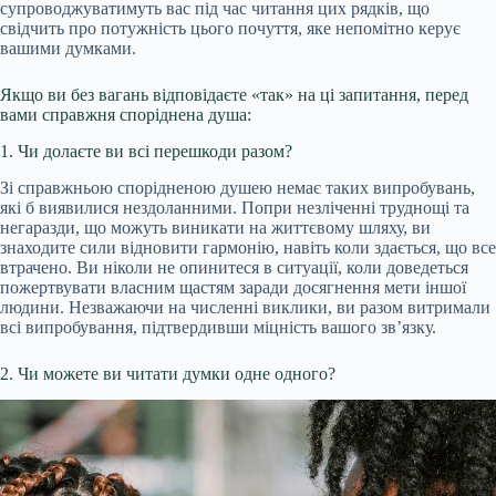
супроводжуватимуть вас під час читання цих рядків, що
свідчить про потужність цього почуття, яке непомітно керує
вашими думками.
Якщо ви без вагань відповідаєте «так» на ці запитання, перед
вами справжня споріднена душа:
1. Чи долаєте ви всі перешкоди разом?
Зі справжньою спорідненою душею немає таких випробувань,
які б виявилися нездоланними. Попри незліченні труднощі та
негаразди, що можуть виникати на життєвому шляху, ви
знаходите сили відновити гармонію, навіть коли здається, що все
втрачено. Ви ніколи не опинитеся в ситуації, коли доведеться
пожертвувати власним щастям заради досягнення мети іншої
людини. Незважаючи на численні виклики, ви разом витримали
всі випробування, підтвердивши міцність вашого зв’язку.
2. Чи можете ви читати думки одне одного?