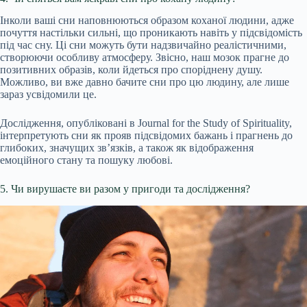
Інколи ваші сни наповнюються образом коханої людини, адже
почуття настільки сильні, що проникають навіть у підсвідомість
під час сну. Ці сни можуть бути надзвичайно реалістичними,
створюючи особливу атмосферу. Звісно, наш мозок прагне до
позитивних образів, коли йдеться про споріднену душу.
Можливо, ви вже давно бачите сни про цю людину, але лише
зараз усвідомили це.
Дослідження, опубліковані в Journal for the Study of Spirituality,
інтерпретують сни як прояв підсвідомих бажань і прагнень до
глибоких, значущих зв’язків, а також як відображення
емоційного стану та пошуку любові.
5. Чи вирушаєте ви разом у пригоди та дослідження?