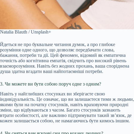
Natalia Blauth / Unsplash+
Йдеться не про буквальне читання думок, а про глибоке
розуміння одне одного, що дозволяє передбачати слова,
бажання, потреби та дії. Цей феномен, відомий як емпатична
точність або когнітивна емпатія, свідчить про високий рівень
взаєморозуміння. Навіть без жодних прохань, ваша споріднена
душа здатна вгадати ваші найпотаємніші потреби.
3. Чи можете ви бути собою поруч одне з одним?
Навіть у найглибших стосунках ви зберігаєте свою
індивідуальність. Це означає, що ви залишаєтеся тими ж людьми,
якими були на початку стосунків, навіть враховуючи природні
зміни, що відбуваються з часом. Багато стосунків зазнають
втрати особистості, але важливо підтримувати такий зв’язок, де
кожен залишається собою, не намагаючись бути кимось іншим.
4. Чи сняться вам яскраві сни про кохану людину?