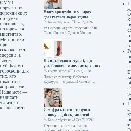
ОМУТ —
П
портал про
ж
Взаєморозуміння у парах
жіночий світ:
О
досягається через єдине
стосунки,
З
бачення п’яти засадничих
Борис Мусієнко
Сер 7, 2026
психологію,
н
цінностей | Кім Олвер
## Секрети Міцних Стосунків: Коли
подорожі та
е
Серця Говорять Однією Мовою
мистецтво.
и
Потреб Чи достатньо лише щирих
Ми пишемо
п
почуттів та магнетичної привабливості
про
в
для побудови…
сексологію та
Р
здоров'я, а
й
також
Як виглядають туфлі, що
п
публікуємо
уособлюють минулих коханих
а
гороскопи для
Охрім Загорна
Сер 7, 2026
В
тих, хто
Дизайнер та митець Себастьян
в
цікавиться
Ерразуріс — справжній чоловік-
в
оркестр. Він народився в Чилі, виріс у
астрологією.
а
Лондоні, навчався у Вашингтоні,
Наша мета —
(D
Единбурзі, а…
надихати
m
читачок на
П
краще життя.
а
Сім фраз, що підточують
к
жіночу гідність, мовлені
н
байдуже, експерти
Борис Мусієнко
Сер 7, 2026
т
стверджують
У чоловічих висловлюваннях,
О
особливо під тиском життєвих