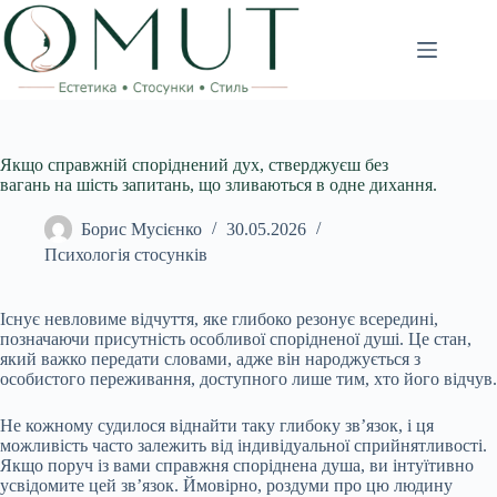
Перейти
до
вмісту
Якщо справжній споріднений дух, стверджуєш без
вагань на шість запитань, що зливаються в одне дихання.
Борис Мусієнко
30.05.2026
Психологія стосунків
Існує невловиме відчуття, яке глибоко резонує всередині,
позначаючи присутність особливої спорідненої душі. Це стан,
який важко передати словами, адже він народжується з
особистого переживання, доступного лише тим, хто його відчув.
Не кожному судилося віднайти таку глибоку зв’язок, і ця
можливість часто залежить від індивідуальної сприйнятливості.
Якщо поруч із вами справжня споріднена душа, ви інтуїтивно
усвідомите цей зв’язок. Ймовірно, роздуми про цю людину