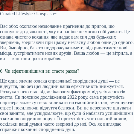
Curated Lifestyle / Unsplash+
Вас обох охоплює нездоланне прагнення до пригод, що
спонукає до діяльності, яку ви раніше не могли собі уявити. Це
ознака чистого кохання, яке надає вам сил для будь-яких
звершень, зберігаючи при цьому незгасну любов одне до одного.
Ви, ймовірно, багато подорожуватимете, відкриватимете нові
місця, зустрічатимете нових друзів. Ваша любов — це вітрила, а
ви — капітани цього корабля.
6. Чи ефективнішими ви стаєте разом?
Ще одна значна ознака справжньої спорідненої душі — це
відчуття, що без цієї людини ваша ефективність знижується.
Розлука з нею стає відволікаючим фактором від усіх аспектів
життя. Як пояснює дослідження 2022 року, сама присутність
партнера може суттєво впливати на емоційний стан, зменшуючи
стрес і посилюючи відчуття безпеки. Ви не перестаєте цінувати
свої заняття, але усвідомлюєте, що були б набагато успішнішими
з коханою людиною поруч. Її присутність має сильний вплив,
оскільки ваші думки часто звернені до неї. Ось як виглядає
справжнє кохання споріднених душ.