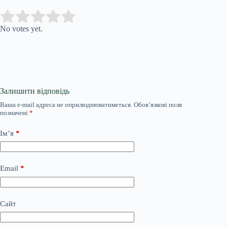
Submit Rating
Rate this item:
No votes yet.
Залишити відповідь
Ваша e-mail адреса не оприлюднюватиметься.
Обов’язкові поля
позначені
*
Ім’я
*
Email
*
Сайт