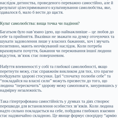
наслідок дитинства, проведеного переважно самостійно, але й
результат цілеспрямованого культивування самолюбства, яке,
здавалося б, мало б вести до щастя.
Культ самолюбства: вища точка чи падіння?
Багатьом було нав’язано ідею, що найважливіше – це любов до
себе та прийняття. Вказівки не зважати на думку оточуючих та
шукати задоволення лише у власних бажаннях, хоч і звучать
позитивно, мають неочікуваний наслідок. Коли потреба
враховувати почуття, бажання чи переживання іншої людини
відсутня, зв’язок стає поверхневим.
Набуття впевненості у собі та глибокої самолюбності, якщо
перетнути межу, стає справжнім викликом для тих, хто прагне
побудувати здорові стосунки. Ідеї “спочатку полюби себе” та
“покладайся на власні сили” можуть призвести до того, що
людина “перескочить” здорову межу самоповаги, занурившись у
надмірну незалежність.
Така гіпертрофована самостійність у думках та діях створює
перешкоди для встановлення особистих зв’язків. Коли людина
надто сильно покладається на себе, побудова глибоких взаємин
стає надзвичайно складною. Це явище формує своєрідну “армію