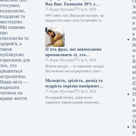
О
Ray-Ban: Економія 20% у
стосунки,
З
серпні 2026
Борис Мусієнко
Сер 8, 2026
психологію,
н
### Сяйво літа: Вишукані окуляри, що
подорожі та
е
підкреслять ваш стиль Зустрічайте літо
мистецтво.
и
в променях сонця, підкресливши свою
Ми пишемо
п
елегантність бездоганним аксесуаром.
про
в
Класика,…
сексологію та
Р
здоров'я, а
й
також
П’ять фраз, які невимушено
п
публікуємо
промовляють ті, хто
а
гороскопи для
закохується мовчки, як шепіт
Борис Мусієнко
Сер 8, 2026
В
тих, хто
зірок
Жіноча натура — то справжня загадка.
в
цікавиться
Ми можемо насолоджуватися увагою
в
багатьох чоловіків, заводити романи,
астрологією.
а
Молодість, зрілість, досвід та
проводити час у їхній компанії, й…
Наша мета —
(D
мудрість порізно вимірюють
надихати
m
вірність у серцях.
Борис Мусієнко
Сер 8, 2026
читачок на
П
На перший погляд, зрада може
краще життя.
а
здаватися універсальним поняттям,
к
незмінним крізь десятиліття. Однак,
н
глибше занурення в нюанси стосунків
т
між поколіннями виявляє,…
О
К
и