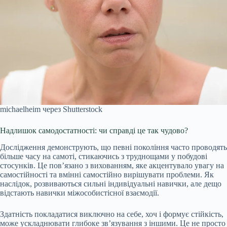
michaelheim через Shutterstock
Надлишок самодостатності: чи справді це так чудово?
Дослідження демонструють, що певні покоління часто проводять
більше часу на самоті, стикаючись з труднощами у побудові
стосунків. Це пов’язано з вихованням, яке акцентувало увагу на
самостійності та вмінні самостійно вирішувати проблеми. Як
наслідок, розвиваються сильні індивідуальні навички, але дещо
відстають навички міжособистісної взаємодії.
Здатність покладатися виключно на себе, хоч і формує стійкість,
може ускладнювати глибоке зв’язування з іншими. Це не просто