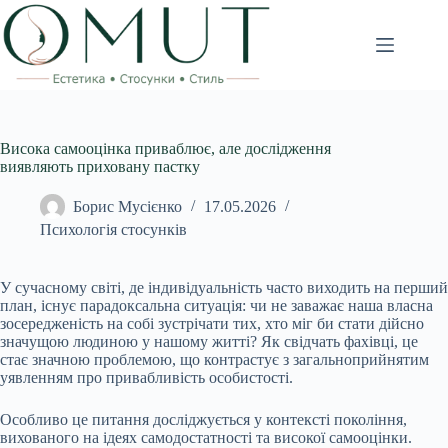
Перейти
до
вмісту
Висока самооцінка приваблює, але дослідження
виявляють приховану пастку
Борис Мусієнко
17.05.2026
Психологія стосунків
У сучасному світі, де індивідуальність часто виходить на перший
план, існує парадоксальна ситуація: чи не заважає наша власна
зосередженість на собі зустрічати тих, хто міг би стати дійсно
значущою людиною у нашому житті? Як свідчать фахівці, це
стає значною проблемою, що контрастує з загальноприйнятим
уявленням про привабливість особистості.
Особливо це питання досліджується у контексті покоління,
вихованого на ідеях самодостатності та високої самооцінки.