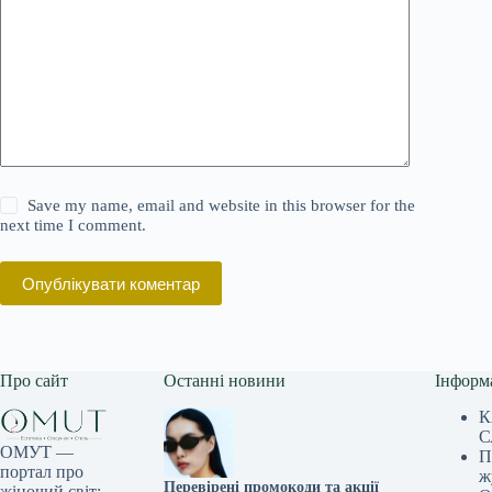
Save my name, email and website in this browser for the
next time I comment.
Опублікувати коментар
Про сайт
Останні новини
Інформ
К
С
ОМУТ —
П
портал про
ж
Перевірені промокоди та акції
жіночий світ: