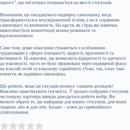
одного”, що негативно позначається на якості стосунків.
Виховання, що насаджувало надмірну самооцінку, іноді
трансформується в неусвідомлений егоїзм, а не в справжню
самоповагу та впевненість. На щастя, як і будь-які навички,
міжособистісні компетенції можна розвивати та
вдосконалювати.
Саме тому деякі покоління стикаються з особливими
труднощами у сферах близькості, щирості, вразливості та
інтимності. Ці навички, що вимагають відкритості та здатності
до взаємності, часто не були сформовані через надмірний фокус
на власній особі та власному сприйнятті. Отже, так, існує таке
поняття, як надмірна самооцінка.
Що робити, якщо ця ситуація резонує з вашим досвідом?
Важливо практикувати гнучкість. У процесі побудови стосунків
чи пошуку партнера завжди доводиться робити вибір. Ви
можете обрати те, що найкраще для ваших стосунків, для іншої
людини, або ж для себе. Баланс – ключ до гармонійного
співіснування.
Submit Rating
Rate this item: