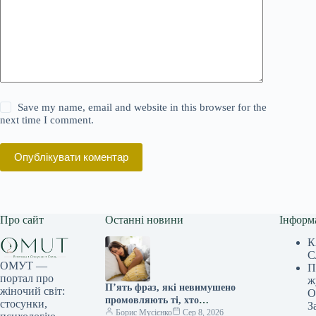
Save my name, email and website in this browser for the
next time I comment.
Опублікувати коментар
Про сайт
Останні новини
Інформ
К
С
ОМУТ —
П
портал про
ж
П’ять фраз, які невимушено
жіночий світ:
О
промовляють ті, хто
стосунки,
З
закохується мовчки, як шепіт
Борис Мусієнко
Сер 8, 2026