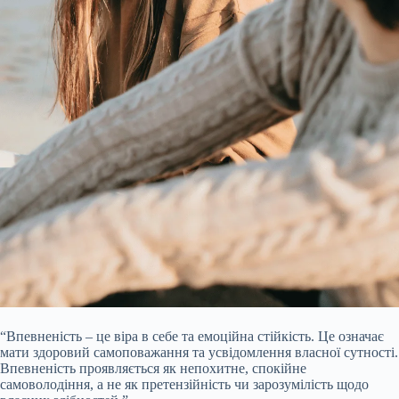
“Впевненість – це віра в себе та емоційна стійкість. Це означає
мати здоровий самоповажання та усвідомлення власної сутності.
Впевненість проявляється як непохитне, спокійне
самоволодіння, а не як претензійність чи зарозумілість щодо