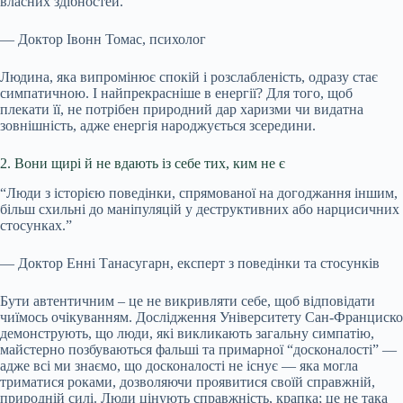
власних здібностей.”
— Доктор Івонн Томас, психолог
Людина, яка випромінює спокій і розслабленість, одразу стає
симпатичною. І найпрекрасніше в енергії? Для того, щоб
плекати її, не потрібен природний дар харизми чи видатна
зовнішність, адже енергія народжується зсередини.
2. Вони щирі й не вдають із себе тих, ким не є
“Люди з історією поведінки, спрямованої на догоджання іншим,
більш схильні до маніпуляцій у деструктивних або нарцисичних
стосунках.”
— Доктор Енні Танасугарн, експерт з поведінки та стосунків
Бути автентичним – це не викривляти себе, щоб відповідати
чиїмось очікуванням. Дослідження Університету Сан-Франциско
демонструють, що люди, які викликають загальну симпатію,
майстерно позбуваються фальші та примарної “досконалості” —
адже всі ми знаємо, що досконалості не існує — яка могла
триматися роками, дозволяючи проявитися своїй справжній,
природній силі. Люди цінують справжність, крапка; це не така