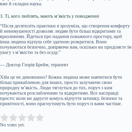
вже й складна наука.
3. Ті, кого люблять, мають м’якість у поводженні
“Після десятиліть практики я зрозуміла, що створення комфорту
й невимушеності дозволяє людям бути більш відкритими та
вразливими. Йдеться про надання поважного простору, щоб
інша людина відчула себе здатною розкритися. Вони
почуваються безпечно, довіряючи вам, оскільки ви приділяєте їм
увагу з м’якістю та без осуду.”
— Доктор Глорія Брейм, терапевт
Хіба це не дивовижно? Кожна людина може навчитися бути
більш привабливою для інших, просто залучаючи свою
природну м’якість. Люди тягнуться до тих, поруч з ким
почуваються розслабленими та відкритими. Все насправді
просто: коли ви даруєте комусь відчуття затишку, безпеки та
привітності, вони прагнутимуть бути поруч із вами частіше.
Submit Rating
Rate this item:
No votes yet.