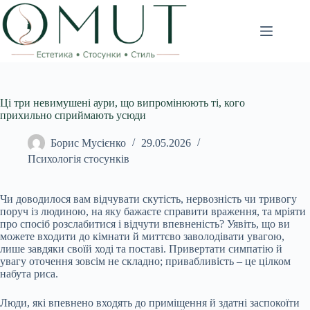
Перейти
до
вмісту
Ці три невимушені аури, що випромінюють ті, кого
прихильно сприймають усюди
Борис Мусієнко
29.05.2026
Психологія стосунків
Чи доводилося вам відчувати скутість, нервозність чи тривогу
поруч із людиною, на яку бажаєте справити враження, та мріяти
про спосіб розслабитися і відчути впевненість? Уявіть, що ви
можете входити до кімнати й миттєво заволодівати увагою,
лише завдяки своїй ході та поставі. Привертати симпатію й
увагу оточення зовсім не складно; привабливість – це цілком
набута риса.
Люди, які впевнено входять до приміщення й здатні заспокоїти