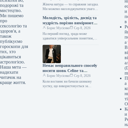
психологію,
н
зірок
Жіноча натура — то справжня загадка.
подорожі та
е
Ми можемо насолоджуватися увагою
мистецтво.
и
багатьох чоловіків, заводити романи,
Ми пишемо
п
Молодість, зрілість, досвід та
проводити час у їхній компанії, й…
про
в
мудрість порізно вимірюють
сексологію та
Р
вірність у серцях.
Борис Мусієнко
Сер 8, 2026
здоров'я, а
й
На перший погляд, зрада може
також
п
здаватися універсальним поняттям,
публікуємо
а
незмінним крізь десятиліття. Однак,
гороскопи для
В
глибше занурення в нюанси стосунків
тих, хто
між поколіннями виявляє,…
в
цікавиться
в
астрологією.
а
Немає неправильного способу
Наша мета —
(D
носити шовк Celine та
надихати
m
кашемір Loro Piana
Борис Мусієнко
Сер 8, 2026
читачок на
П
Коли востаннє ви бачили шовкову
краще життя.
а
хустку, що використовується за
к
прямим призначенням? Хоча,
н
можливо, правильніше запитати: яка ж
т
власне є та…
О
К
и
Р
н