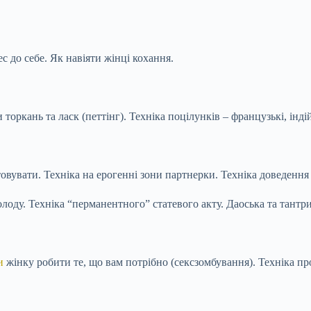
с до себе. Як навіяти жінці кохання.
ркань та ласк (петтінг). Техніка поцілунків – французькі, індійс
овувати. Техніка на ерогенні зони партнерки. Техніка доведення 
лоду. Техніка “перманентного” статевого акту. Даоська та тантри
и
жінку робити те, що вам потрібно (сексзомбування). Техніка п