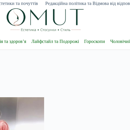
тетики та почуттів
Редакційна політика та Відмова від відпові
я та здоров’я
Лайфстайл та Подорожі
Гороскопи
Чоловічи