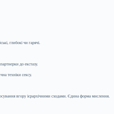
ькі, глибокі чи гарячі.
партнерки до екстазу.
чна техніки сексу.
росування вгору ієрархічними сходами. Єдина форма мислення.