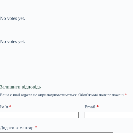
Submit Rating
Rate this item:
No votes yet.
Submit Rating
Rate this item:
No votes yet.
Залишити відповідь
Ваша e-mail адреса не оприлюднюватиметься.
Обов’язкові поля позначені
*
Ім’я
*
Email
*
Додати коментар
*