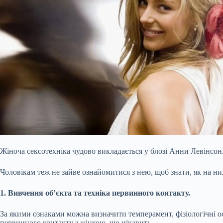
Жіноча сексотехніка чудово викладається у блозі Анни Левінсон
Чоловікам теж не зайве ознайомитися з нею, щоб знати, як на н
1. Вивчення об’єкта та техніка первинного контакту.
За якими ознаками можна визначити темперамент, фізіологічні ос
первинного контакту з жінкою, що цікавить.