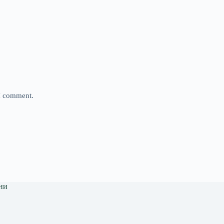
 I comment.
ни