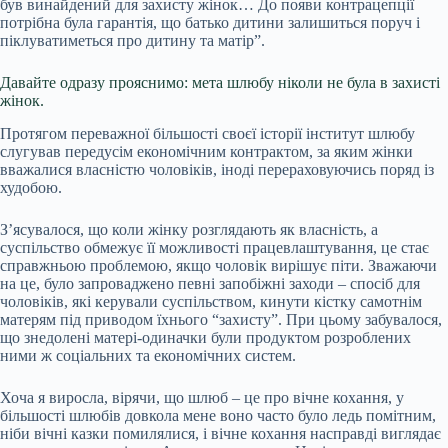
був винайдений для захисту жінок… До появи контрацепції
потрібна була гарантія, що батько дитини залишиться поруч і
піклуватиметься про дитину та матір”.
Давайте одразу прояснимо: мета шлюбу ніколи не була в захисті
жінок.
Протягом переважної більшості своєї історії інститут шлюбу
слугував передусім економічним контрактом, за яким жінки
вважалися власністю чоловіків, іноді перераховуючись поряд із
худобою.
З’ясувалося, що коли жінку розглядають як власність, а
суспільство обмежує її можливості працевлаштування, це стає
справжньою проблемою, якщо чоловік вирішує піти. Зважаючи
на це, було запроваджено певні запобіжні заходи – спосіб для
чоловіків, які керували суспільством, кинути кістку самотнім
матерям під приводом їхнього “захисту”. При цьому забувалося,
що знедолені матері-одиначки були продуктом розроблених
ними ж соціальних та економічних систем.
Хоча я виросла, вірячи, що шлюб – це про вічне кохання, у
більшості шлюбів довкола мене воно часто було ледь помітним,
ніби вічні казки помилялися, і вічне кохання насправді виглядає