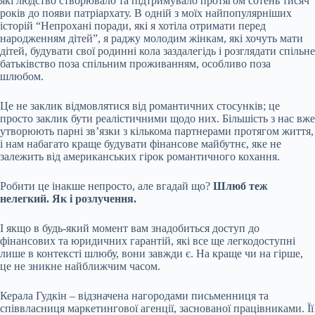
які людство створювало та підтримувало протягом сотень тисяч
років до появи патріархату. В одній з моїх найпопулярніших
історій “Непрохані поради, які я хотіла отримати перед
народженням дітей”, я раджу молодим жінкам, які хочуть мати
дітей, будувати свої родинні кола заздалегідь і розглядати спільне
батьківство поза спільним проживанням, особливо поза
шлюбом.
Це не заклик відмовлятися від романтичних стосунків; це
просто заклик бути реалістичними щодо них. Більшість з нас вже
утворюють парні зв’язки з кількома партнерами протягом життя,
і нам набагато краще будувати фінансове майбутнє, яке не
залежить від американських гірок романтичного кохання.
Робити це інакше непросто, але вгадай що?
Шлюб теж
нелегкий. Як і розлучення.
І якщо в будь-який момент вам знадобиться доступ до
фінансових та юридичних гарантій, які все ще легкодоступні
лише в контексті шлюбу, вони завжди є. На краще чи на гірше,
це не зникне найближчим часом.
Керала Гудкін – відзначена нагородами письменниця та
співвласниця маркетингової агенції, заснованої працівниками. Її