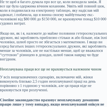
Не те щоб я багато думала про все це, коли виходила заміж. Я
все ще була одержима вічним коханням. Уявіть мій повний шок,
коли я подивилася на електронну таблицю, яку надіслав мій
адвокат, і побачила, що я винна своєму майбутньому екс-
чоловікові від $80 000 до $150 000, не враховуючи понад $10 000
судових витрат.
Якщо ви, як і я, належите до майже половини гетеросексуальних
дружин, які заробляють приблизно стільки ж або більше, ніж їхні
чоловіки, шлюб просто не збігається з математикою. І якщо ви
серед багатьох інших гетеросексуальних дружин, які заробляють
менше за чоловіків, але не настільки менше, щоб це вважалося
“суттєвою” різницею в доходах, шлюб також навряд чи буде
вигідним.
Неоплачувана праця все ще не враховується належним чином
У всіх вищезазначених сценаріях, включаючи мій, жінки
виконують близько 2,5 годин неоплачуваної праці на день
порівняно з 1 годиною у чоловіків, але ця праця ніде не
враховується при розлученні.
Сімейне законодавство враховує неоплачувану домашню
працю лише у тому випадку, якщо неоплачуваний опікун не