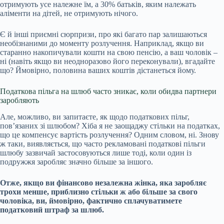
отримують усе належне їм, а 30% батьків, яким належать
аліменти на дітей, не отримують нічого.
Є й інші приємні сюрпризи, про які багато пар залишаються
необізнаними до моменту розлучення. Наприклад, якщо ви
старанно накопичували кошти на свою пенсію, а ваш чоловік –
ні (навіть якщо ви неодноразово його переконували), вгадайте
що? Ймовірно, половина ваших коштів дістанеться йому.
Податкова пільга на шлюб часто зникає, коли обидва партнери
заробляють
Але, можливо, ви запитаєте, як щодо податкових пільг,
пов’язаних зі шлюбом? Хіба я не заощаджу стільки на податках,
що це компенсує вартість розлучення? Одним словом, ні. Знову
ж таки, виявляється, що часто рекламовані податкові пільги
шлюбу зазвичай застосовуються лише тоді, коли один із
подружжя заробляє значно більше за іншого.
Отже, якщо ви фінансово незалежна жінка, яка заробляє
трохи менше, приблизно стільки ж або більше за свого
чоловіка, ви, ймовірно, фактично сплачуватимете
податковий штраф за шлюб
.