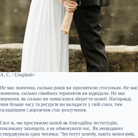
A. C. / Unsplash+
Не має значення, скільки років ви присвятили стосункам. Не має
значення, скільки сімейних терапевтів ви відвідали. Не має
значення, як сильно ви намагалися зберегти шлюб. Насправді,
чим більше часу та ресурсів ви вкладаєте у свій союз, тим
складнішим і дорожчим стає розлучення.
І все ж, ми просуваємо шлюб як благодійну інституцію,
покликану захищати, а не обмежувати нас. Як нещодавно
стверджувала одна читачка: “Інститут шлюбу, навіть моногамія,