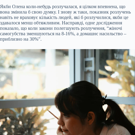
Якби Олена коли-небудь розлучалася, я цілком впевнена, що
вона змінила б свою думку. І знову ж таки, показник розлучень
навіть не враховує кількість людей, які б розлучилися, якби це
здавалося менш обтяжливим. Насправді, одне дослідження
показало, що коли закони полегшують розлучення, “жіночі
самогубства зменшуються на 8-16%, а домашнє насильство –
приблизно на 30%”.