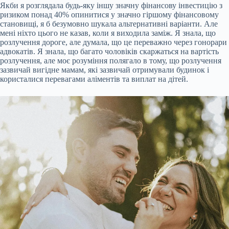
Якби я розглядала будь-яку іншу значну фінансову інвестицію з
ризиком понад 40% опинитися у значно гіршому фінансовому
становищі, я б безумовно шукала альтернативні варіанти. Але
мені ніхто цього не казав, коли я виходила заміж. Я знала, що
розлучення дороге, але думала, що це переважно через гонорари
адвокатів. Я знала, що багато чоловіків скаржаться на вартість
розлучення, але моє розуміння полягало в тому, що розлучення
зазвичай вигідне мамам, які зазвичай отримували будинок і
користалися перевагами аліментів та виплат на дітей.