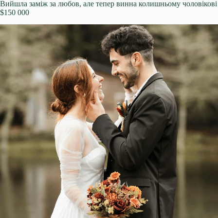
Вийшла заміж за любов, але тепер винна колишньому чоловікові
$150 000