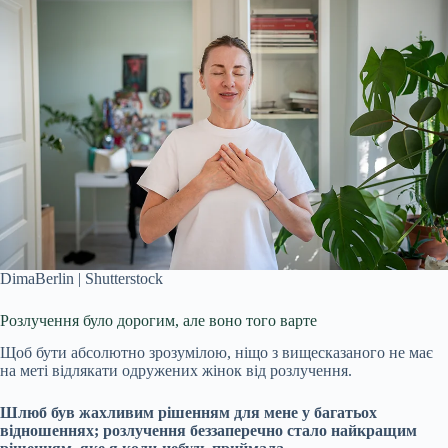
DimaBerlin | Shutterstock
Розлучення було дорогим, але воно того варте
Щоб бути абсолютно зрозумілою, ніщо з вищесказаного не має
на меті відлякати одружених жінок від розлучення.
Шлюб був жахливим рішенням для мене у багатьох
відношеннях;
розлучення
беззаперечно стало найкращим