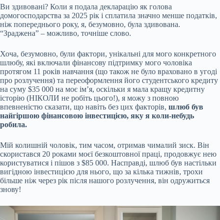
Ви здивовані? Коли я подала декларацію як голова
домогосподарства за 2025 рік і сплатила значно менше податків,
ніж попереднього року, я, безумовно, була здивована.
“Зраджена” – можливо, точніше слово.
Хоча, безумовно, були фактори, унікальні для мого конкретного
шлюбу, які включали фінансову підтримку мого чоловіка
протягом 11 років навчання (що також не було враховано в угоді
про розлучення) та переоформлення його студентського кредиту
на суму $35 000 на моє ім’я, оскільки я мала кращу кредитну
історію (НІКОЛИ не робіть цього!), я можу з повною
впевненістю сказати, що навіть без цих факторів,
шлюб був
найгіршою фінансовою інвестицією, яку я коли-небудь
робила.
Мій колишній чоловік, тим часом, отримав чималий зиск. Він
скористався 20 роками моєї безкоштовної праці, продовжує нею
користуватися і пішов з $85 000. Насправді, шлюб був настільки
вигідною інвестицією для нього, що за кілька тижнів, трохи
більше ніж через рік після нашого розлучення, він одружиться
знову!