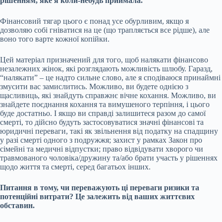
рішенням, яке я коли-небудь приймала.
Фінансовий тягар цього є понад усе обурливим, якщо я
дозволяю собі гніватися на це (що трапляється все рідше), але
воно того варте кожної копійки.
Цей матеріал призначений для того, щоб налякати фінансово
незалежних жінок, які розглядають можливість шлюбу. Гаразд,
“налякати” – це надто сильне слово, але я сподіваюся принаймні
змусити вас замислитись. Можливо, ви будете однією з
щасливиць, які знайдуть справжнє вічне кохання. Можливо, ви
знайдете поєднання кохання та вимушеного терпіння, і цього
буде достатньо. І якщо ви справді залишитеся разом до самої
смерті, то дійсно будуть застосовуватися значні фінансові та
юридичні переваги, такі як звільнення від податку на спадщину
у разі смерті одного з подружжя; захист у рамках Закон про
сімейні та медичні відпустки; право відвідувати хворого чи
травмованого чоловіка/дружину та/або брати участь у рішеннях
щодо життя та смерті, серед багатьох інших.
Питання в тому, чи переважують ці переваги ризики та
потенційні витрати? Це залежить від ваших життєвих
обставин.