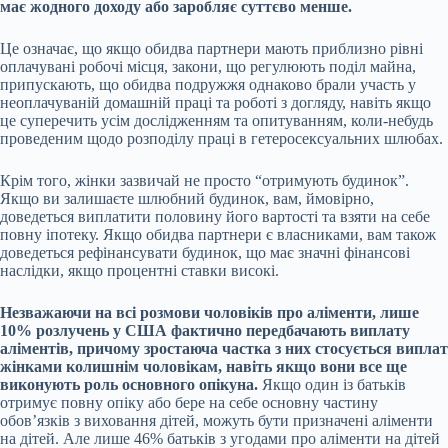
має жодного доходу або заробляє
суттєво
менше.
Це означає, що якщо обидва партнери мають приблизно рівні
оплачувані робочі місця, закони, що регулюють поділ майна,
припускають, що обидва подружжя однаково брали участь у
неоплачуваній домашній праці та роботі з догляду, навіть якщо
це суперечить усім дослідженням та опитуванням, коли-небудь
проведеним щодо розподілу праці в гетеросексуальних шлюбах.
Крім того, жінки зазвичай не просто “отримують будинок”.
Якщо ви залишаєте шлюбний будинок, вам, ймовірно,
доведеться виплатити половину його вартості та взяти на себе
повну іпотеку. Якщо обидва партнери є власниками, вам також
доведеться рефінансувати будинок, що має значні фінансові
наслідки, якщо процентні ставки високі.
Незважаючи на всі розмови чоловіків про аліменти, лише
10% розлучень у США
фактично передбачають виплату
аліментів, причому зростаюча частка з них стосується виплат
жінками колишнім чоловікам, навіть якщо вони все ще
виконують роль основного опікуна.
Якщо один із батьків
отримує повну опіку або бере на себе основну частину
обов’язків з виховання дітей, можуть бути призначені аліменти
на дітей. Але лише 46% батьків з угодами про аліменти на дітей