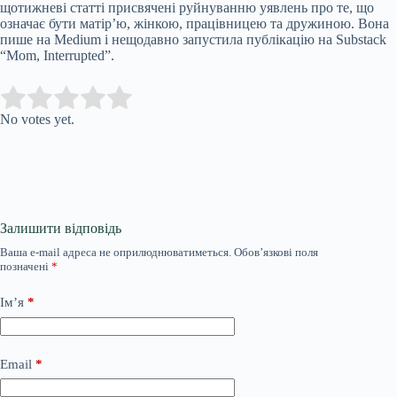
щотижневі статті присвячені руйнуванню уявлень про те, що
означає бути матір’ю, жінкою, працівницею та дружиною. Вона
пише на Medium і нещодавно запустила публікацію на Substack
“Mom, Interrupted”.
Submit Rating
Rate this item:
No votes yet.
Залишити відповідь
Ваша e-mail адреса не оприлюднюватиметься.
Обов’язкові поля
позначені
*
Ім’я
*
Email
*