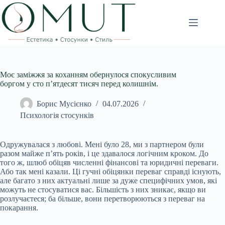
Перейти
до
вмісту
Моє заміжжя за коханням обернулося спокусливим
боргом у сто п’ятдесят тисяч перед колишнім.
Борис Мусієнко
04.07.2026
Психологія стосунків
Одружувалася з любові. Мені було 28, ми з партнером були
разом майже п’ять років, і це здавалося логічним кроком. До
того ж, шлюб обіцяв численні фінансові та юридичні переваги.
Або так мені казали. Ці гучні обіцянки переваг справді існують,
але багато з них актуальні лише за дуже специфічних умов, які
можуть не стосуватися вас. Більшість з них зникає, якщо ви
розлучаєтеся; ба більше, вони перетворюються з переваг на
покарання.