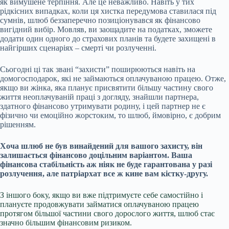
як вимушене терпіння. Але це неважливо. Навіть у тих
рідкісних випадках, коли ця хистка передумова ставилася під
сумнів, шлюб беззаперечно позиціонувався як фінансово
вигідний вибір. Мовляв, ви заощадите на податках, зможете
додати один одного до страхових планів та будете захищені в
найгірших сценаріях – смерті чи розлученні.
Сьогодні ці так звані “захисти” поширюються навіть на
домогосподарок, які не займаються оплачуваною працею. Отже,
якщо ви жінка, яка планує присвятити більшу частину свого
життя неоплачуваній праці з догляду, знайшли партнера,
здатного фінансово утримувати родину, і цей партнер не є
фізично чи емоційно жорстоким, то шлюб, ймовірно, є добрим
рішенням.
Хоча шлюб не був винайдений для вашого захисту, він
залишається фінансово доцільним варіантом. Ваша
фінансова стабільність аж ніяк не буде гарантована у разі
розлучення, але патріархат все ж кине вам кістку-другу.
З іншого боку, якщо ви вже підтримуєте себе самостійно і
плануєте продовжувати займатися оплачуваною працею
протягом більшої частини свого дорослого життя, шлюб стає
значно більшим фінансовим ризиком.