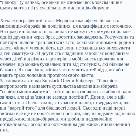
“шлюбу” (у лапках, оскільки це означає щось зовсім інше в
цьому контексті) у суспільствах мисливців-збирачів:
Хоча етнографічний атлас Мердока класифікує більшість
мисливців-збирачів як полігінних, ця класифікація є неточною.
На практиці більшість чоловіків не можуть утримувати більше
однієї дружини через брак достатніх заощаджень. Розлучення та
повторні шлюби трапляються часто, оскільки допоміжні родини
дають жінкам упевненість, що вони не залишаться виховувати
дітей самотужки. Відсутність спадщини запобігає конфліктам
через дітей від різних партнерів, а мобільність проживання
означає, що можна буквально піти від стосунків, які більше не
бажаєш. Як наслідок, жінки часто мають дітей від двох або
навіть трьох чоловіків протягом свого життя.
За словами авторки Substack Олени Бріджерс, “більшість
антропологів називають суспільства мисливців-збирачів
“серійно моногамними”, тобто вони утворюють стабільні парні
зв’язки, але ці зв’язки не завжди постійні”. Дивно, але в цій
самій статті Олена захищає сучасний шлюб, стверджуючи, що
він “вартий того” для більшості людей. Сьогодні наші парні
зв’язки все ще не обов’язково постійні, але, на відміну від наших
предків-мисливців-збирачів, ми зробили надзвичайно
обтяжливим, і особливо обтяжливим для жінок, вивільнення з
них.