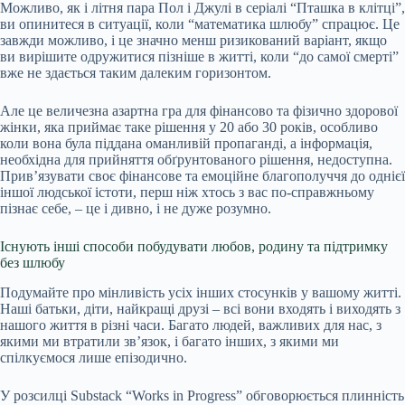
Можливо, як і літня пара Пол і Джулі в серіалі “Пташка в клітці”,
ви опинитеся в ситуації, коли “математика шлюбу” спрацює. Це
завжди можливо, і це значно менш ризикований варіант, якщо
ви вирішите одружитися пізніше в житті, коли “до самої смерті”
вже не здається таким далеким горизонтом.
Але це величезна азартна гра для фінансово та фізично здорової
жінки, яка приймає таке рішення у 20 або 30 років, особливо
коли вона була піддана оманливій пропаганді, а інформація,
необхідна для прийняття обґрунтованого рішення, недоступна.
Прив’язувати своє фінансове та емоційне благополуччя до однієї
іншої людської істоти, перш ніж хтось з вас по-справжньому
пізнає себе, – це і дивно, і не дуже розумно.
Існують інші способи побудувати любов, родину та підтримку
без шлюбу
Подумайте про мінливість усіх інших стосунків у вашому житті.
Наші батьки, діти, найкращі друзі – всі вони входять і виходять з
нашого життя в різні часи. Багато людей, важливих для нас, з
якими ми втратили зв’язок, і багато інших, з якими ми
спілкуємося лише епізодично.
У розсилці Substack “Works in Progress” обговорюється плинність