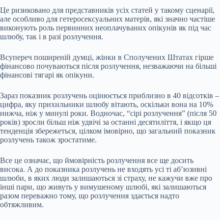
Це ризиковано для представників усіх статей у такому сценарії,
але особливо для гетеросексуальних матерів, які значно частіше
виконують роль первинних неоплачуваних опікунів як під час
шлюбу, так і в разі розлучення.
Всупереч поширеній думці, жінки в Сполучених Штатах гірше
фінансово почуваються після розлучення, незважаючи на більші
фінансові тягарі як опікуни.
Зараз показник розлучень оцінюється приблизно в 40 відсотків –
цифра, яку прихильники шлюбу вітають, оскільки вона на 10%
нижча, ніж у минулі роки. Водночас, “сірі розлучення” (після 50
років) зросли більш ніж удвічі за останні десятиліття, і якщо ця
тенденція збережеться, цілком імовірно, що загальний показник
розлучень також зростатиме.
Все це означає, що ймовірність розлучення все ще досить
висока. А до показника розлучень не входять усі ті аб’юзивні
шлюби, в яких люди залишаються зі страху, не кажучи вже про
інші пари, що живуть у вимушеному шлюбі, які залишаються
разом переважно тому, що розлучення здається надто
обтяжливим.