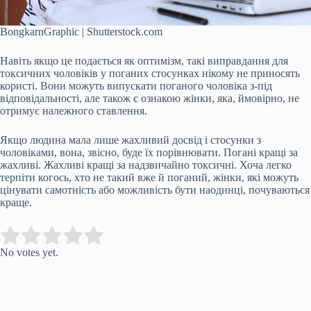
BongkarnGraphic | Shutterstock.com
Навіть якщо це подається як оптимізм, такі виправдання для
токсичних чоловіків у поганих стосунках нікому не приносять
користі. Вони можуть випускати поганого чоловіка з-під
відповідальності, але також є ознакою жінки, яка, ймовірно, не
отримує належного ставлення.
Якщо людина мала лише жахливий досвід і стосунки з
чоловіками, вона, звісно, буде їх порівнювати. Погані кращі за
жахливі. Жахливі кращі за надзвичайно токсичні. Хоча легко
терпіти когось, хто не такий вже й поганий, жінки, які можуть
цінувати самотність або можливість бути наодинці, почуваються
краще.
Submit Rating
Rate this item:
No votes yet.