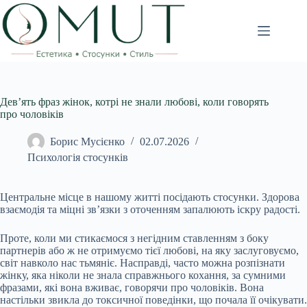
Перейти
до
вмісту
Дев’ять фраз жінок, котрі не знали любові, коли говорять
про чоловіків
Борис Мусієнко
02.07.2026
Психологія стосунків
Центральне місце в нашому житті посідають стосунки. Здорова
взаємодія та міцні зв’язки з оточенням запалюють іскру радості.
Проте, коли ми стикаємося з негідним ставленням з боку
партнерів або ж не отримуємо тієї любові, на яку заслуговуємо,
світ навколо нас тьмяніє. Насправді, часто можна розпізнати
жінку, яка ніколи не знала справжнього кохання, за сумними
фразами, які вона вживає, говорячи про чоловіків. Вона
настільки звикла до токсичної поведінки, що почала її очікувати.