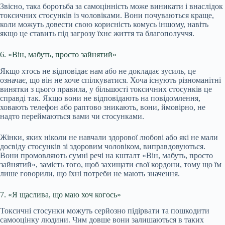
Звісно, така боротьба за самоцінність може виникати і внаслідок
токсичних стосунків із чоловіками. Вони почуваються краще,
коли можуть довести свою корисність комусь іншому, навіть
якщо це ставить під загрозу їхнє життя та благополуччя.
6. «Він, мабуть, просто зайнятий»
Якщо хтось не відповідає нам або не докладає зусиль, це
означає, що він не хоче спілкуватися. Хоча існують різноманітні
винятки з цього правила, у більшості токсичних стосунків це
справді так. Якщо вони не відповідають на повідомлення,
ховають телефон або раптово зникають, вони, ймовірно, не
надто переймаються вами чи стосунками.
Жінки, яких ніколи не навчали здорової любові або які не мали
досвіду стосунків зі здоровим чоловіком, виправдовуються.
Вони промовляють сумні речі на кшталт «Він, мабуть, просто
зайнятий», замість того, щоб захищати свої кордони, тому що їм
лише говорили, що їхні потреби не мають значення.
7. «Я щаслива, що маю хоч когось»
Токсичні стосунки можуть серйозно підірвати та пошкодити
самооцінку людини. Чим довше вони залишаються в таких