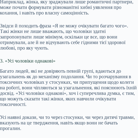
Наприклад, жінка, яку зраджували лише романтичні партнери,
може почати формувати різноманітні хибні уявлення про
кохання, і навіть про власну самоцінність.
Звідси й походить фраза «Я не можу очікувати багато чого».
Такі жінки не лише вважають, що чоловіки здатні
запропонувати лише мінімум, оскільки це все, що вони
отримували, але й не відчувають себе гідними тієї здорової
любові, про яку чують.
3. «Усі чоловіки однакові»
Багато людей, які не довіряють певній групі, вдаються до
узагальнень як до механізму подолання. Чи то розчарування в
токсичних чоловіках у стосунках, чи припущення щодо колеги
на роботі, вони чіпляються за узагальнення, які пояснюють їхній
досвід. «Усі чоловіки однакові», хоч і суперечлива думка, є тим,
що можуть сказати такі жінки, яких навчили очікувати
токсичності.
Усі наявні докази, чи то через стосунки, чи через дитячі травми,
вказують на це твердження, навіть якщо вони не бачать
прогалин.