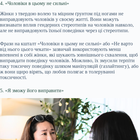
4. «Чоловіки в цьому не сильні»
Жінки з твердою волею та міцним ґрунтом під ногами не
виправдовують чоловіків у своєму житті. Вони можуть
визнавати вплив гендерних стереотипів на чоловіків навколо,
але не виправдовують їхньої поведінки через ці стереотипи.
Фрази на кшталт «Чоловіки в цьому не сильні» або «Не варто
від нього цього чекати» зазвичай використовують менш
впевнені в собі жінки, які шукають зовнішнього схвалення, щоб
виправдати поведінку чоловіків. Можливо, їх змусили терпіти
таку токсичну поведінку шляхом маніпуляцій (газлайтингу), або
ж вони щиро вірять, що любов полягає в толеруванні
токсичності.
5. «Я зможу його виправити»