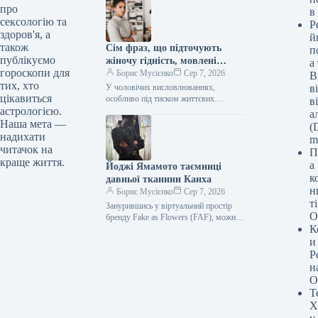
Лондоні, навчався у Вашингтоні,
про
в
Единбурзі, а…
сексологію та
Р
здоров'я, а
й
також
Сім фраз, що підточують
п
публікуємо
жіночу гідність, мовлені
а
гороскопи для
байдуже, експерти
Борис Мусієнко
Сер 7, 2026
В
тих, хто
стверджують
У чоловічих висловлюваннях,
в
цікавиться
особливо під тиском життєвих
в
обставин або через невирішені рани
астрологією.
а
минулого, іноді прослизає грубість. Це
Наша мета —
(D
може непомітно підточувати…
надихати
m
читачок на
П
краще життя.
а
Йоджі Ямамото таємниці
к
давньої тканини Канха
н
Борис Мусієнко
Сер 7, 2026
т
Занурившись у віртуальний простір
О
бренду Fake as Flowers (FAF), можна
К
помилково сприйняти його занадто
легковажним. Нещодавно вони
и
представили колекцію яскравих…
Р
н
О
Т
Х