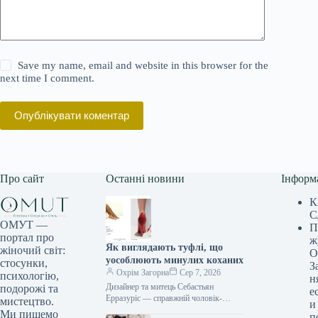
Save my name, email and website in this browser for the
next time I comment.
Опублікувати коментар
Про сайт
Останні новини
Інформ
К
С
ОМУТ —
П
портал про
ж
Як виглядають туфлі, що
жіночий світ:
О
уособлюють минулих коханих
стосунки,
З
Охрім Загорна
Сер 7, 2026
психологію,
н
Дизайнер та митець Себастьян
подорожі та
е
Ерразуріс — справжній чоловік-
мистецтво.
и
оркестр. Він народився в Чилі, виріс у
Ми пишемо
п