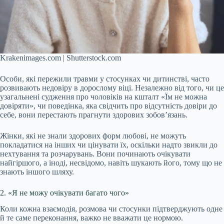
Krakenimages.com | Shutterstock.com
Особи, які пережили травми у стосунках чи дитинстві, часто
розвивають недовіру в дорослому віці. Незалежно від того, чи це
узагальнені судження про чоловіків на кшталт «Їм не можна
довіряти», чи поведінка, яка свідчить про відсутність довіри до
себе, вони перестають прагнути здорових зобов’язань.
Жінки, які не знали здорових форм любові, не можуть
покладатися на інших чи цінувати їх, оскільки надто звикли до
нехтування та розчарувань. Вони починають очікувати
найгіршого, а іноді, несвідомо, навіть шукають його, тому що не
знають іншого шляху.
2. «Я не можу очікувати багато чого»
Коли кожна взаємодія, розмова чи стосунки підтверджують одне
й те саме переконання, важко не вважати це нормою.