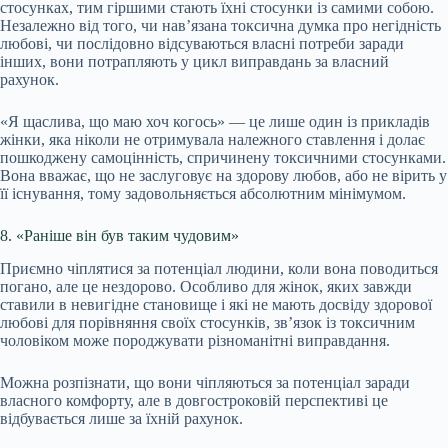
стосунках, тим гіршими стають їхні стосунки із самими собою.
Незалежно від того, чи нав’язана токсична думка про негідність
любові, чи послідовно відсуваються власні потреби заради
інших, вони потрапляють у цикл виправдань за власний
рахунок.
«Я щаслива, що маю хоч когось» — це лише один із прикладів
жінки, яка ніколи не отримувала належного ставлення і долає
пошкоджену самоцінність, спричинену токсичними стосунками.
Вона вважає, що не заслуговує на здорову любов, або не вірить у
її існування, тому задовольняється абсолютним мінімумом.
8. «Раніше він був таким чудовим»
Приємно чіплятися за потенціал людини, коли вона поводиться
погано, але це нездорово. Особливо для жінок, яких завжди
ставили в невигідне становище і які не мають досвіду здорової
любові для порівняння своїх стосунків, зв’язок із токсичним
чоловіком може породжувати різноманітні виправдання.
Можна розпізнати, що вони чіпляються за потенціал заради
власного комфорту, але в довгостроковій перспективі це
відбувається лише за їхній рахунок.