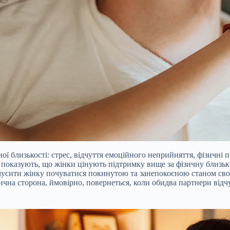
ї близькості: стрес, відчуття емоційного неприйняття, фізичні 
оказують, що жінки цінують підтримку вище за фізичну близькіс
змусити жінку почуватися покинутою та занепокоєною станом сво
ізична сторона, ймовірно, повернеться, коли обидва партнери ві