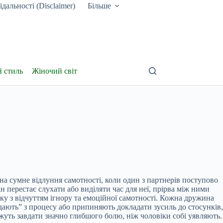
дальності (Disclaimer)
Більше
й стиль
Жіночий світ
 сумне відлуння самотності, коли один з партнерів поступово
 перестає слухати або виділяти час для неї, прірва між ними
ку з відчуттям ігнору та емоційної самотності. Кожна дружина
дають” з процесу або припиняють докладати зусиль до стосунків,
жуть завдати значно глибшого болю, ніж чоловіки собі уявляють.