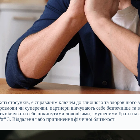
ексті стосунків, є справжнім ключем до глибшого та здоровішого 
і розмови чи суперечки, партнери відчувають себе безпечніше та
ь відчувати себе покинутими чоловіками, змушеними брати на се
## 3. Віддалення або припинення фізичної близькості