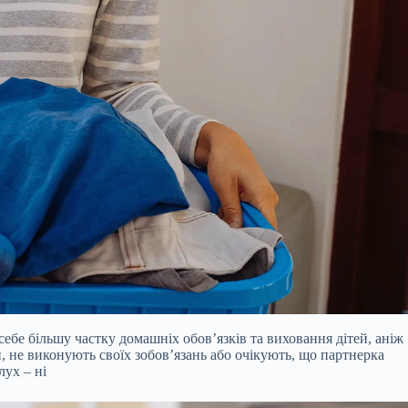
себе більшу частку домашніх обов’язків та виховання дітей, аніж
, не виконують своїх зобов’язань або очікують, що партнерка
лух – ні