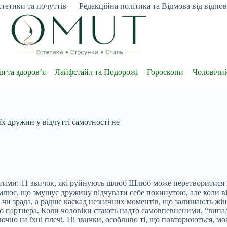
тетики та почуттів
Редакційна політика та Відмова від відпові
я та здоров’я
Лайфстайл та Подорожі
Гороскопи
Чоловічи
х дружин у відчутті самотності не
ими: 11 звичок, які руйнують шлюб Шлюб може перетворитися на
млює, що змушує дружину відчувати себе покинутою, але коли він
 чи зрада, а радше каскад незначних моментів, що залишають жін
ого партнера. Коли чоловіки стають надто самовпевненими, “випа
чно на їхні плечі. Ці звички, особливо ті, що повторюються, мо