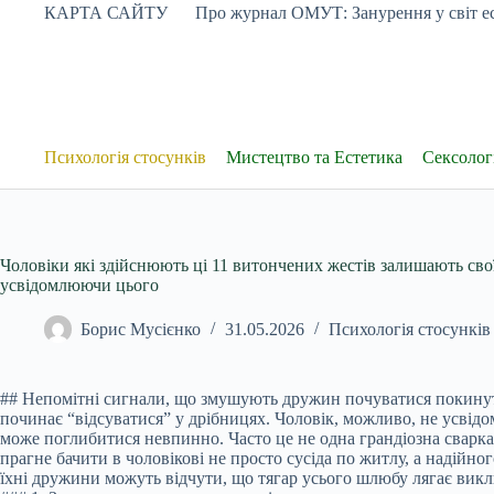
Перейти
КАРТА САЙТУ
Про журнал ОМУТ: Занурення у світ ес
до
вмісту
Психологія стосунків
Мистецтво та Естетика
Сексологі
Чоловіки які здійснюють ці 11 витончених жестів залишають свої
усвідомлюючи цього
Борис Мусієнко
31.05.2026
Психологія стосунків
## Непомітні сигнали, що змушують дружин почуватися покинут
починає “відсуватися” у дрібницях. Чоловік, можливо, не усвідо
може поглибитися невпинно. Часто це не одна грандіозна сварка
прагне бачити в чоловікові не просто сусіда по житлу, а надійн
їхні дружини можуть відчути, що тягар усього шлюбу лягає виклю