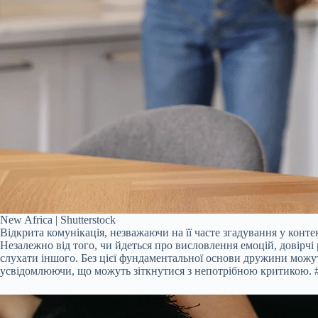
New Africa | Shutterstock
Відкрита комунікація, незважаючи на її часте згадування у конт
Незалежно від того, чи йдеться про висловлення емоцій, довірч
слухати іншого. Без цієї фундаментальної основи дружини можут
усвідомлюючи, що можуть зіткнутися з непотрібною критикою. #