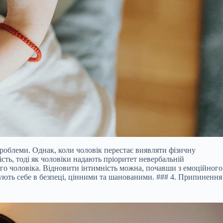
проблеми. Однак, коли чоловік перестає виявляти фізичну
ть, тоді як чоловіки надають пріоритет невербальній
го чоловіка. Відновити інтимність можна, почавши з емоційного
дчують себе в безпеці, цінними та шанованими. ### 4. Припинення