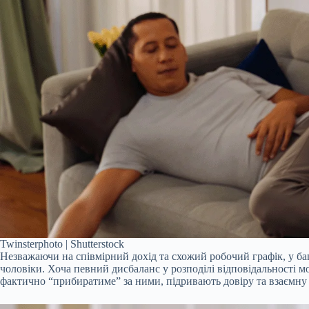
Twinsterphoto | Shutterstock
Незважаючи на співмірний дохід та схожий робочий графік, у баг
чоловіки. Хоча певний дисбаланс у розподілі відповідальності м
фактично “прибиратиме” за ними, підривають довіру та взаємну по