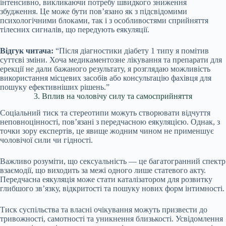
інтенсивно, викликаючи потребу швидкого зниження
збудження. Це може бути пов’язано як з підсвідомими
психологічними блоками, так і з особливостями сприйняття
тілесних сигналів, що передують еякуляції.
Відгук читача:
“Після діагностики діабету 1 типу я помітив
суттєві зміни. Хоча медикаментозне лікування та препарати для
ерекції не дали бажаного результату, я розглядаю можливість
використання місцевих засобів або консультацію фахівця для
пошуку ефективніших рішень.”
3. Вплив на чоловічу силу та самосприйняття
Соціальний тиск та стереотипи можуть створювати відчуття
неповноцінності, пов’язані з передчасною еякуляцією. Однак, з
точки зору експертів, це явище жодним чином не применшує
чоловічої сили чи гідності.
Важливо розуміти, що сексуальність — це багатогранний спектр
взаємодії, що виходить за межі одного лише статевого акту.
Передчасна еякуляція може стати каталізатором для розвитку
глибшого зв’язку, відкритості та пошуку нових форм інтимності.
Тиск суспільства та власні очікування можуть призвести до
тривожності, самотності та уникнення близькості. Усвідомлення