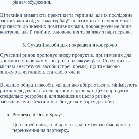
рівнем збудження.
Ці техніки вимагають практики та терпіння, але їх послідовне
застосування під час мастурбації та інтимних стосунків може
призвести до значних позитивних змін, покращуючи не лише
контроль, але й глибину задоволення та зв’язку з партнеркою.
5. Сучасні засоби для покращення контролю
Сучасний ринок пропонує низку продуктів, призначених для
допомоги чоловікам у контролі над еякуляцією. Серед них —
місцеві анестезуючі засоби (спреї, креми), що тимчасово
знижують чутливість статевого члена.
Важливо обирати засоби, які швидко вбираються та мінімізують
ризик передачі на статеві органи партнерки. Деякі продукти
спеціально розроблені для зменшення цього ризику,
забезпечуючи ефективність без дискомфорту для обох.
Promescent Delay Spray:
Цей спрей швидко вбирається, мінімізуючи ймовірність
перенесення на партнерку.