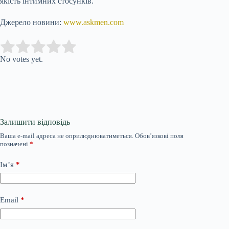
якість інтимних стосунків.
Джерело новини:
www.askmen.com
Submit Rating
Rate this item:
No votes yet.
Залишити відповідь
Ваша e-mail адреса не оприлюднюватиметься.
Обов’язкові поля
позначені
*
Ім’я
*
Email
*