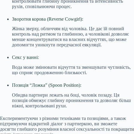
контролювати глибину проникнення та інтенсивність
рухів, сповільнюючи процес.
Зворотня корова (Reverse Cowgirl):
Жінка зверху, обличчям від чоловіка. Це дає їй повний
контроль над ритмом та глибиною, а чоловікові дозволяє
менше концентруватися на власних відчуттях, що може
допомогти уникнути передчасної еякуляції.
Секс у ванні:
Вода може змінювати відчуття та зменшувати чутливість,
що сприяє продовженню близькості.
Позиція “Ложка” (Spoon Position):
Обидва партнери лежать на боці, чоловік позаду. Ця
позиція обмежує глибину проникнення та дозволяє більш
ніжні, контрольовані рухи.
Експериментуючи з різними техніками та позиціями, а також
підтримуючи відкритий діалог з партнеркою, ви зможете
досягти глибшого розуміння власної сексуальності та покращити