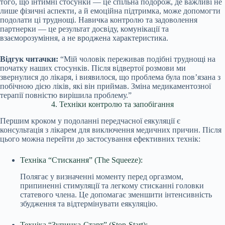
того, що інтимні стосунки — це спільна подорож, де важливі не
лише фізичні аспекти, а й емоційна підтримка, може допомогти
подолати ці труднощі. Навичка контролю та задоволення
партнерки — це результат досвіду, комунікації та
взаєморозуміння, а не вроджена характеристика.
Відгук читачки:
“Мій чоловік переживав подібні труднощі на
початку наших стосунків. Після відвертої розмови ми
звернулися до лікаря, і виявилося, що проблема була пов’язана з
побічною дією ліків, які він приймав. Зміна медикаментозної
терапії повністю вирішила проблему.”
4. Техніки контролю та запобігання
Першим кроком у подоланні передчасної еякуляції є
консультація з лікарем для виключення медичних причин. Після
цього можна перейти до застосування ефективних технік:
Техніка “Стискання” (The Squeeze):
Полягає у визначенні моменту перед оргазмом,
припиненні стимуляції та легкому стисканні головки
статевого члена. Це допомагає зменшити інтенсивність
збудження та відтермінувати еякуляцію.
Техніка “Зупинка-Старт” (Stop-Start):