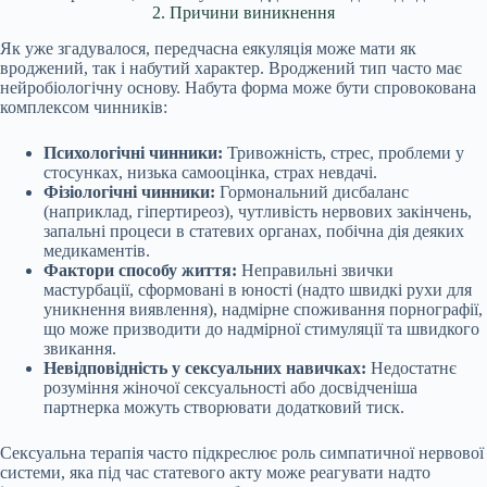
2. Причини виникнення
Як уже згадувалося, передчасна еякуляція може мати як
вроджений, так і набутий характер. Вроджений тип часто має
нейробіологічну основу. Набута форма може бути спровокована
комплексом чинників:
Психологічні чинники:
Тривожність, стрес, проблеми у
стосунках, низька самооцінка, страх невдачі.
Фізіологічні чинники:
Гормональний дисбаланс
(наприклад, гіпертиреоз), чутливість нервових закінчень,
запальні процеси в статевих органах, побічна дія деяких
медикаментів.
Фактори способу життя:
Неправильні звички
мастурбації, сформовані в юності (надто швидкі рухи для
уникнення виявлення), надмірне споживання порнографії,
що може призводити до надмірної стимуляції та швидкого
звикання.
Невідповідність у сексуальних навичках:
Недостатнє
розуміння жіночої сексуальності або досвідченіша
партнерка можуть створювати додатковий тиск.
Сексуальна терапія часто підкреслює роль симпатичної нервової
системи, яка під час статевого акту може реагувати надто