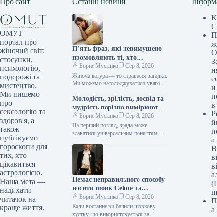
Про сайт
Останні новини
Інформ
К
С
ОМУТ —
П
портал про
ж
П’ять фраз, які невимушено
жіночий світ:
О
промовляють ті, хто
стосунки,
З
закохується мовчки, як шепіт
Борис Мусієнко
Сер 8, 2026
психологію,
н
зірок
Жіноча натура — то справжня загадка.
подорожі та
е
Ми можемо насолоджуватися увагою
мистецтво.
и
багатьох чоловіків, заводити романи,
Ми пишемо
п
Молодість, зрілість, досвід та
проводити час у їхній компанії, й…
про
в
мудрість порізно вимірюють
сексологію та
Р
вірність у серцях.
Борис Мусієнко
Сер 8, 2026
здоров'я, а
й
На перший погляд, зрада може
також
п
здаватися універсальним поняттям,
публікуємо
а
незмінним крізь десятиліття. Однак,
гороскопи для
В
глибше занурення в нюанси стосунків
тих, хто
між поколіннями виявляє,…
в
цікавиться
в
астрологією.
а
Немає неправильного способу
Наша мета —
(D
носити шовк Celine та
надихати
m
кашемір Loro Piana
Борис Мусієнко
Сер 8, 2026
читачок на
П
Коли востаннє ви бачили шовкову
краще життя.
а
хустку, що використовується за