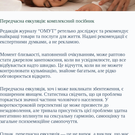
Передчасна еякуляція: комплексний посібник
Редакція журналу “ОМУТ” ретельно досліджує та рекомендує
найкращі товари та послуги для життя. Надані рекомендації є
експертними думками, а не рекламою.
Момент близькості, наповнений очікуванням, може раптово
стати джерелом занепокоєння, коли ви усвідомлюєте, що все
відбувається надто швидко. Це відчуття, коли ви не можете
контролювати кульмінацію, знайоме багатьом, але рідко
обговорюється відкрито.
Передчасна еякуляція, хоч і може викликати збентеження, є
поширеним явищем. Статистика свідчить, що ця проблема
торкається значної частини чоловічого населення. У
короткостроковій перспективі це може призвести до
незадоволення, але тривала присутність цієї проблеми здатна
негативно вплинути на сексуальну гармонію, самооцінку та
загальне психоемоційне самопочуття.
Однак, передчасна еякуляція — це не вирок, а виклик, що має