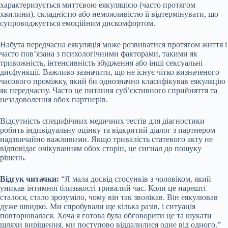
характеризується миттєвою еякуляцією (часто протягом
хвилини), складністю або неможливістю її відтермінувати, що
супроводжується емоційним дискомфортом.
Набута передчасна еякуляція може розвиватися протягом життя і
часто пов’язана з психологічними факторами, такими як
тривожність, інтенсивність збудження або інші сексуальні
дисфункції. Важливо зазначити, що не існує чітко визначеного
часового проміжку, який би однозначно класифікував еякуляцію
як передчасну. Часто це питання суб’єктивного сприйняття та
незадоволення обох партнерів.
Відсутність специфічних медичних тестів для діагностики
робить індивідуальну оцінку та відкритий діалог з партнером
надзвичайно важливими. Якщо тривалість статевого акту не
відповідає очікуванням обох сторін, це сигнал до пошуку
рішень.
Відгук читачки:
“Я мала досвід стосунків з чоловіком, який
уникав інтимної близькості тривалий час. Коли це нарешті
сталося, стало зрозуміло, чому він так зволікав. Він еякулював
дуже швидко. Ми спробували ще кілька разів, і ситуація
повторювалася. Хоча я готова була обговорити це та шукати
шляхи вирішення, ми поступово віддалилися одне від одного.”