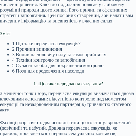
численні рішення. Ключ до подолання полягає у глибокому
розумінні природи цього явища, його причин та ефективних
стратегій запобігання. Цей посібник створений, аби надати вам
вичерпну інформацію та впевненість у власних силах.
Зміст
1
Що таке передчасна еякуляція?
2
Причини виникнення
3
Вплив на чоловічу силу та самосприйняття
4
Техніки контролю та запобігання
5
Сучасні засоби для покращення контролю
6
Пози для продовження насолоди
1. Що таке передчасна еякуляція?
З медичної точки зору, передчасна еякуляція визначається двома
ключовими аспектами: відсутністю контролю над моментом
еякуляції та незадоволенням партнера(ів) тривалістю статевого
акту.
Фахівці розрізняють два основні типи цього стану: вроджений
(довічний) та набутий. Довічна передчасна еякуляція, як
правило, проявляється з перших сексуальних контактів,