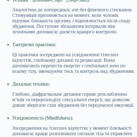
Аналогічна до попередньої, але без фізичного стискання.
Стимуляція припиняється на момент, коли чоловік
відчуває близькість оргазму, і відновлюється після спаду
збудження. Поступове збільшення інтервалів між
зупинками допомагає досягти кращого контролю.
Тантричні практики:
Ці практики зосереджені на усвідомленні тілесних
відчуттів, глибокому диханні та релаксації. Вони
допомагають перенести енергію з генітальної зони по
всьому тілу, зменшуючи тиск та контроль над збудженням.
Дихальні техніки:
Глибоке, діафрагмальне дихання сприяє розслабленню
м’язів та перерозподілу сексуальної енергії, що дозволяє
довше зберігати стан збудження без передчасної еякуляції.
Усвідомленість (Mindfulness):
Зосередження на тілесних відчуттях у момент близькості
допомагає краще розпізнавати сигнали тіла та управляти