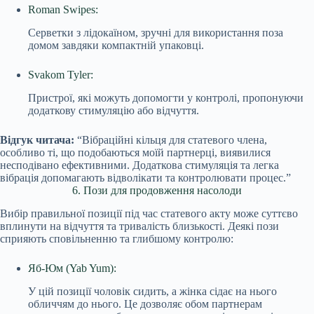
Roman Swipes:
Серветки з лідокаїном, зручні для використання поза
домом завдяки компактній упаковці.
Svakom Tyler:
Пристрої, які можуть допомогти у контролі, пропонуючи
додаткову стимуляцію або відчуття.
Відгук читача:
“Вібраційні кільця для статевого члена,
особливо ті, що подобаються моїй партнерці, виявилися
несподівано ефективними. Додаткова стимуляція та легка
вібрація допомагають відволікати та контролювати процес.”
6. Пози для продовження насолоди
Вибір правильної позиції під час статевого акту може суттєво
вплинути на відчуття та тривалість близькості. Деякі пози
сприяють сповільненню та глибшому контролю:
Яб-Юм (Yab Yum):
У цій позиції чоловік сидить, а жінка сідає на нього
обличчям до нього. Це дозволяє обом партнерам