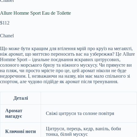
Chanel
Allure Homme Sport Eau de Toilette
$112
Chanel
Що може бути кращим для втілення мрій про круїз на мегаяхті,
ніж аромат, що миттєво переносить вас на узбережжя? Це Allure
Homme Sport – ідеальне поєднання яскравих цитрусових,
солоного морського бризу та ніжного мускусу. Чи прямуєте ви
на пляж, чи просто мрієте про це, цей аромат ніколи не буде
недоречним. І, незважаючи на назву, він має мало спільного зі
спортом, але чудово підійде як аромат після тренування.
Деталі
Аромат
Свіжі цитруси та солоне повітря
нагадує
Цитруси, перець, кедр, ваніль, боби
Ключові ноти
тонка, білий мускус