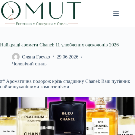
Перейти
до
вмісту
Найкращі аромати Chanel: 11 улюблених одеколонів 2026
Оляна Гречко
29.06.2026
Чоловічий стиль
## Ароматична подорож крізь спадщину Chanel: Ваш путівник
найвишуканішими композиціями