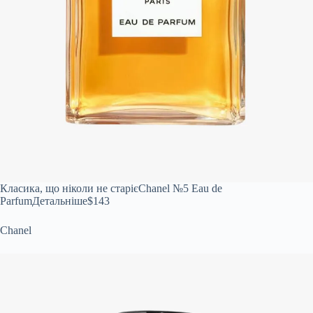
Класика, що ніколи не старіє
Chanel №5 Eau de
ParfumДетальніше
$143
Chanel