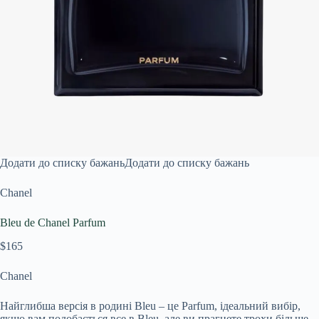
Додати до списку бажань
Додати до списку бажань
Chanel
Bleu de Chanel Parfum
$165
Chanel
Найглибша версія в родині Bleu – це Parfum, ідеальний вибір,
якщо вам подобається все в Bleu, але ви прагнете трохи більше