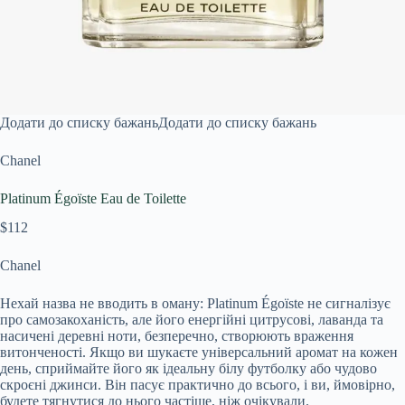
Додати до списку бажань
Додати до списку бажань
Chanel
Platinum Égoïste Eau de Toilette
$112
Chanel
Нехай назва не вводить в оману: Platinum Égoïste не сигналізує
про самозакоханість, але його енергійні цитрусові, лаванда та
насичені деревні ноти, безперечно, створюють враження
витонченості. Якщо ви шукаєте універсальний аромат на кожен
день, сприймайте його як ідеальну білу футболку або чудово
скроєні джинси. Він пасує практично до всього, і ви, ймовірно,
будете тягнутися до нього частіше, ніж очікували.