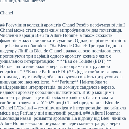
ParfumДетальніше
$565
Chanel
## Розуміння колекції ароматів Chanel Розбір парфумерної лінії
Chanel може стати справжнім випробуванням для початківця.
Численні варіації Bleu та Allure Homme, а також схожість
флаконів можуть викликати сумніви. Однак, ця різноманітність
– це і є їхня особливість. ### Bleu de Chanel: Три грані одного
шедевру Лінійка Bleu de Chanel вражає своєю послідовністю,
пропонуючи три варіації одного аромату, кожна з яких є
унікальною інтерпретацією: * **Eau de Toilette (EDT):**
Найлегша та найсвіжіша версія, що вражає цитрусовою
енергією. * **Eau de Parfum (EDP):** Додає глибини завдяки
нотам ладану та амбри, збалансовуючи свіжість цитрусових із
вишуканою насиченістю. * **Parfum:** Найглибша та
найдеревніша інтерпретація, де домінує сандалове дерево,
надаючи аромату особливої шляхетності. Вибір між цими
концентраціями – це вибір між яскравістю, багатством та
глибиною звучання. У 2025 році Chanel представила Bleu de
Chanel L’Exclusif – темнішу, шкіряну інтерпретацію, що зайняла
місце над Parfum у цій вишуканій родині. ### Allure Homme:
Еволюція назви, розмаїття ароматів На відміну від Bleu, лінійка
Allure Homme еволюціонувала не через концентрації, а через
створення самостійних ароматів під єдиною назвою. На