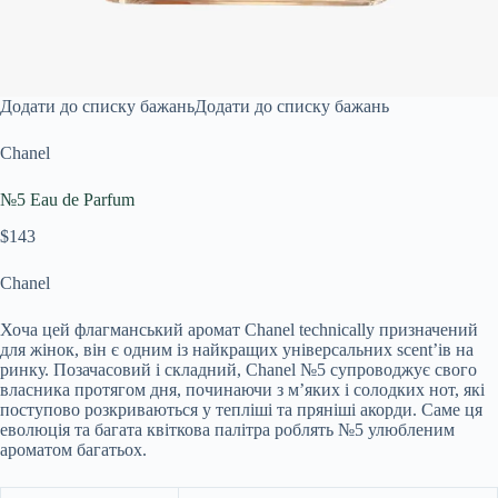
Додати до списку бажань
Додати до списку бажань
Chanel
№5 Eau de Parfum
$143
Chanel
Хоча цей флагманський аромат Chanel technically призначений
для жінок, він є одним із найкращих універсальних scent’ів на
ринку. Позачасовий і складний, Chanel №5 супроводжує свого
власника протягом дня, починаючи з м’яких і солодких нот, які
поступово розкриваються у тепліші та пряніші акорди. Саме ця
еволюція та багата квіткова палітра роблять №5 улюбленим
ароматом багатьох.