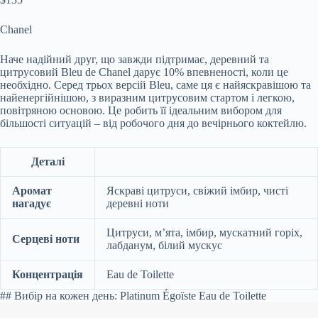
Chanel
Наче надійний друг, що завжди підтримає, деревний та
цитрусовий Bleu de Chanel дарує 10% впевненості, коли це
необхідно. Серед трьох версій Bleu, саме ця є найяскравішою та
найенергійнішою, з виразним цитрусовим стартом і легкою,
повітряною основою. Це робить її ідеальним вибором для
більшості ситуацій – від робочого дня до вечірнього коктейлю.
Деталі
Аромат
Яскраві цитруси, свіжий імбир, чисті
нагадує
деревні ноти
Цитруси, м’ята, імбир, мускатний горіх,
Серцеві ноти
лабданум, білий мускус
Концентрація
Eau de Toilette
## Вибір на кожен день: Platinum Égoïste Eau de Toilette