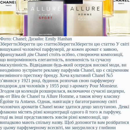
Фото: Chanel; Дизайн: Emily Hanhan
Зберегти
Зберегти цю статтю
Зберегти
Зберегти цю статтю
У світі
вишуканої чоловічої парфумерії, де кожен аромат є заявою,
французький дім Chanel стоїть осібно, створюючи композиції,
що випромінюють елегантність, впевненість та сучасну
маскулінність. Відвідавши будь-який осередок високої моди, ви
неодмінно зустрінете рекламу парфумів Chanel, що є свідченням
незмінного престижу бренду. Хоча культовий Chanel №5
з’явився у 1921 році, будинок розпочав свою парфумерну
подорож для чоловіків у 1955 році з аромату Pour Monsieur.
Згодом ця колекція розширилася, включаючи сучасні шедеври,
як-от Bleu de Chanel та Allure Homme, а також вічну класику
Égoïste та Antaeus. Однак, навігація у багатогранному світі
чоловічих ароматів Chanel може здатися дещо заплутаною. Деякі
флакони містять різні концентрації одного й того ж парфуму,
тоді як інші представляють зовсім різні композиції, що
випадково мають спільну назву. Щоб допомогти вам розібратися
у цьому парфумерному всесвіті, ми занурилися у глибини