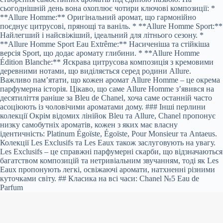
сьогоднішній день вона охоплює чотири ключові композиції: *
**Allure Homme:** Оригінальний аромат, що гармонійно
поєднує цитрусові, прянощі та ваніль. * **Allure Homme Sport:**
Найлегший і найсвіжіший, ідеальний для літнього сезону. *
**Allure Homme Sport Eau Extrême:** Насиченіша та стійкіша
версія Sport, що додає аромату глибини. * **Allure Homme
Édition Blanche:** Яскрава цитрусова композиція з кремовими
деревними нотами, що виділяється серед родини Allure.
Важливо пам’ятати, що кожен аромат Allure Homme – це окрема
парфумерна історія. Цікаво, що саме Allure Homme з’явився на
десятиліття раніше за Bleu de Chanel, хоча саме останній часто
асоціюють із чоловічими ароматами дому. ### Інші перлини
колекції Окрім відомих лінійок Bleu та Allure, Chanel пропонує
низку самобутніх ароматів, кожен з яких має власну
ідентичність: Platinum Égoïste, Égoïste, Pour Monsieur та Antaeus.
Колекції Les Exclusifs та Les Eaux також заслуговують на увагу.
Les Exclusifs – це справжні парфумерні скарби, що відзначаються
багатством композицій та нетривіальним звучанням, тоді як Les
Eaux пропонують легкі, освіжаючі аромати, натхненні різними
куточками світу. ## Класика на всі часи: Chanel №5 Eau de
Parfum