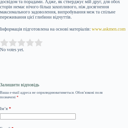
досвідом та порадами. Адже, як стверджує мій друг, для обох
сторін немає нічого більш захопливого, ніж досягнення
максимального задоволення, випробування меж та спільне
переживання цієї глибини відчуттів.
Інформація підготовлена на основі матеріалів:
www.askmen.com
Submit Rating
Rate this item:
No votes yet.
Залишити відповідь
Ваша e-mail адреса не оприлюднюватиметься.
Обов’язкові поля
позначені
*
Ім’я
*