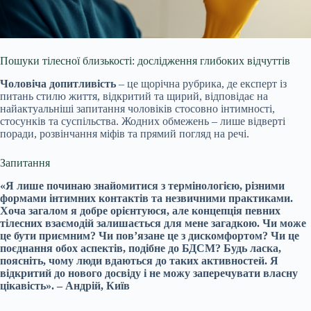
Пошуки тілесної близькості: дослідження глибоких відчуттів
Чоловіча допитливість
– це щорічна рубрика, де експерт із
питань стилю життя, відкритий та щирий, відповідає на
найактуальніші запитання чоловіків стосовно інтимності,
стосунків та суспільства. Жодних обмежень – лише відверті
поради, розвінчання міфів та прямий погляд на речі.
Запитання
«Я лише починаю знайомитися з термінологією, різними
формами інтимних контактів та незвичними практиками.
Хоча загалом я добре орієнтуюся, але концепція певних
тілесних взаємодій залишається для мене загадкою. Чи може
це бути приємним? Чи пов’язане це з дискомфортом? Чи це
поєднання обох аспектів, подібне до БДСМ? Будь ласка,
поясніть, чому люди вдаються до таких активностей. Я
відкритий до нового досвіду і не можу заперечувати власну
цікавість». – Андрій, Київ