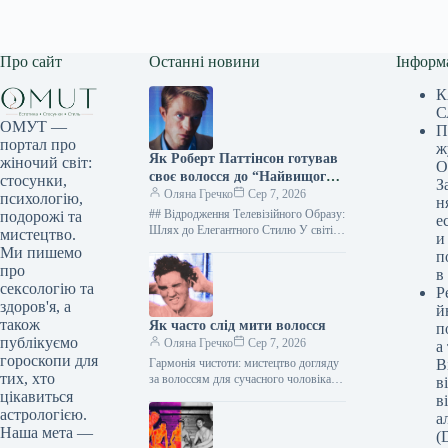
Про сайт
Останні новини
Інформ
К
С
ОМУТ —
П
портал про
ж
Як Роберт Паттінсон готував
жіночий світ:
О
своє волосся до “Найвищого
стосунки,
З
ефіру”
Оляна Гречко
Сер 7, 2026
психологію,
н
## Відродження Телевізійного Образу:
подорожі та
е
Шлях до Елегантного Стилю У світі
мистецтво.
и
кінематографа, де трансформація є
Ми пишемо
п
ключовим елементом, актори часто
про
в
вдаються до…
сексологію та
Р
здоров'я, а
й
також
Як часто слід мити волосся
п
публікуємо
Оляна Гречко
Сер 7, 2026
а
гороскопи для
Гармонія чистоти: мистецтво догляду
В
тих, хто
за волоссям для сучасного чоловіка
в
Фото: Everett Collection Ви, без
цікавиться
в
сумніву, зробили крок уперед,
астрологією.
а
відмовившись від…
Наша мета —
(D