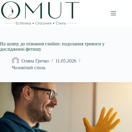
Перейти
до
вмісту
На шляху до пізнання глибин: подолання тривоги у
дослідженні фетишу
Оляна Гречко
11.05.2026
Чоловічий стиль