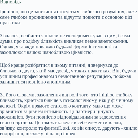
Відповідь
Іронічно, що це запитання стосується глибокого розуміння, адже
саме глибоке проникнення та відчуття повноти є основою цієї
практики.
Зізнаюся, особисто я ніколи не експериментував з цим, і сама
думка про подібну близькість викликає певне занепокоєння.
Однак, я завжди поважаю будь-які форми інтимності та
захоплююся вашою шанобливою цікавістю.
Щоб краще розібратися в цьому питанні, я звернувся до
близького друга, який має досвід у таких практиках. Він, будучи
успішним професіоналом з бездоганною репутацією, побажав
залишитися повністю анонімним.
За його словами, захоплення від ролі того, хто ініціює глибоку
близькість, криється більше в психологічному, ніж у фізичному
аспекті. Окрім прямого статевого контакту, мало що може
зрівнятися за рівнем інтимності. Ці партнери цінують
можливість бути повністю відповідальними за задоволення
свого партнера. Це також включає в себе елементи влади,
зв’язку, контролю та фантазії, які, як він описує, дарують «хвилю
ендорфінів, несхожу ні на що інше».