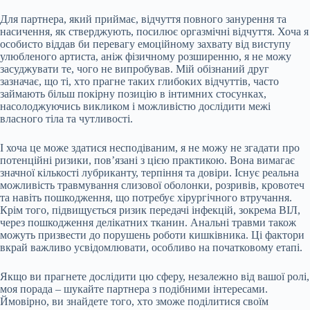
Для партнера, який приймає, відчуття повного занурення та
насичення, як стверджують, посилює оргазмічні відчуття. Хоча я
особисто віддав би перевагу емоційному захвату від виступу
улюбленого артиста, аніж фізичному розширенню, я не можу
засуджувати те, чого не випробував. Мій обізнаний друг
зазначає, що ті, хто прагне таких глибоких відчуттів, часто
займають більш покірну позицію в інтимних стосунках,
насолоджуючись викликом і можливістю дослідити межі
власного тіла та чутливості.
І хоча це може здатися несподіваним, я не можу не згадати про
потенційні ризики, пов’язані з цією практикою. Вона вимагає
значної кількості лубриканту, терпіння та довіри. Існує реальна
можливість травмування слизової оболонки, розривів, кровотеч
та навіть пошкодження, що потребує хірургічного втручання.
Крім того, підвищується ризик передачі інфекцій, зокрема ВІЛ,
через пошкодження делікатних тканин. Анальні травми також
можуть призвести до порушень роботи кишківника. Ці фактори
вкрай важливо усвідомлювати, особливо на початковому етапі.
Якщо ви прагнете дослідити цю сферу, незалежно від вашої ролі,
моя порада – шукайте партнера з подібними інтересами.
Ймовірно, ви знайдете того, хто зможе поділитися своїм