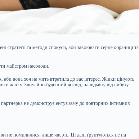
і стратегії та методи спокуси, аби завоювати серце обраниці та
тати майстром насолоди.
 аби вона хоч на мить втратила до вас інтерес. Жінки цінують
пити жінку. Звичайно-буденний досвід, на відміну від вибуху
о партнерка не демонструє ентузіазму до повторних інтимних
 ви не помилилися: лише чверть. Ці дані ґрунтуються не на