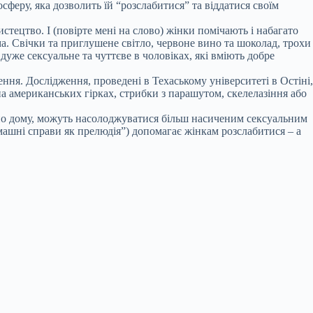
феру, яка дозволить їй “розслабитися” та віддатися своїм
тецтво. І (повірте мені на слово) жінки помічають і набагато
. Свічки та приглушене світло, червоне вино та шоколад, трохи
уже сексуальне та чуттєве в чоловіках, які вміють добре
ня. Дослідження, проведені в Техаському університеті в Остіні,
а американських гірках, стрибки з парашутом, скелелазіння або
ь по дому, можуть насолоджуватися більш насиченим сексуальним
машні справи як прелюдія”) допомагає жінкам розслабитися – а