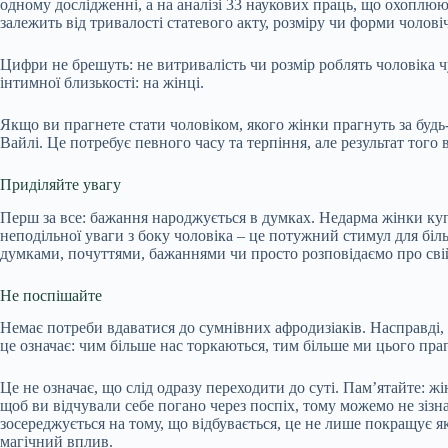
одному дослідженні, а на аналізі 33 наукових праць, що охоплюю
залежить від тривалості статевого акту, розміру чи форми чолові
Цифри не брешуть: не витривалість чи розмір роблять чоловіка 
інтимної близькості: на жінці.
Якщо ви прагнете стати чоловіком, якого жінки прагнуть за будь-я
Вайлі. Це потребує певного часу та терпіння, але результат того
Приділяйте увагу
Перш за все: бажання народжується в думках. Недарма жінки ку
неподільної уваги з боку чоловіка – це потужний стимул для біль
думками, почуттями, бажаннями чи просто розповідаємо про сві
Не поспішайте
Немає потреби вдаватися до сумнівних афродизіаків. Насправді,
це означає: чим більше нас торкаються, тим більше ми цього пра
Це не означає, що слід одразу переходити до суті. Пам’ятайте: ж
щоб ви відчували себе погано через поспіх, тому можемо не зіз
зосереджується на тому, що відбувається, це не лише покращує як
магічний вплив.