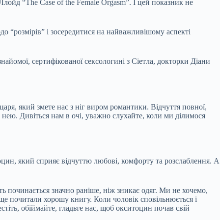
Ллойд “The Case of the Female Orgasm”. І цей показник не
о “розмірів” і зосередитися на найважливішому аспекті
 знайомої, сертифікованої сексологині з Сіетла, докторки Діани
ря, який змете нас з ніг виром романтики. Відчуття повної,
а нею. Дивіться нам в очі, уважно слухайте, коли ми ділимося
оцин, який сприяє відчуттю любові, комфорту та розслаблення. А
ть починається значно раніше, ніж зникає одяг. Ми не хочемо,
аще почитали хорошу книгу. Коли чоловік сповільнюється і
стіть, обіймайте, гладьте нас, щоб окситоцин почав свій