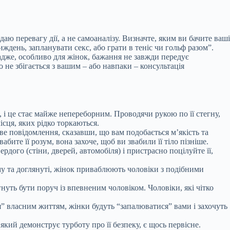
ю перевагу дії, а не самоаналізу. Визначте, яким ви бачите ваші
иждень, запланувати секс, або грати в теніс чи гольф разом”.
, адже, особливо для жінок, бажання не завжди передує
 не збігається з вашим – або навпаки – консультація
 і це стає майже непереборним. Проводячи рукою по її стегну,
місця, яких рідко торкаються.
ве повідомлення, сказавши, що вам подобається м’якість та
бите її розум, вона захоче, щоб ви звабили її тіло пізніше.
рдого (стіни, дверей, автомобіля) і пристрасно поцілуйте її,
у та доглянуті, жінок приваблюють чоловіки з подібними
уть бути поруч із впевненим чоловіком. Чоловіки, які чітко
” власним життям, жінки будуть “запалюватися” вами і захочуть
який демонструє турботу про її безпеку, є щось первісне.