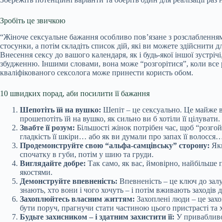
Зробіть це звичкою
“Жіноче сексуальне бажання особливо пов’язане з розслабленням т
стосунки, а потім складіть список дій, які ви можете здійснити д
Внесення сексу до вашого календаря, як і будь-якої іншої зустрі
збудженню. Іншими словами, вона може “розгорітися”, коли все ро
кваліфікованого сексолога може принести користь обом.
10 швидких порад, аби посилити її бажання
Шепотіть їй на вушко:
Шепіт – це сексуально. Це майже в
прошепотіть їй на вушко, як сильно ви б хотіли її цілувати.
Звабте її розум:
Більшості жінок потрібен час, щоб “розгой
гладкість її шкіри… або як ви думали про запах її волосся…
Продемонструйте свою “альфа-самцівську” сторону:
Якщ
спочатку в губи, потім у шию та груди.
Виглядайте добре:
Так само, як вас, ймовірно, найбільше
якостями.
Демонструйте впевненість:
Впевненість – це ключ до залу
знають, хто вони і чого хочуть – і потім вживають заходів 
Захоплюйтесь власним життям:
Захоплені люди – це зах
бути поруч, прагнучи стати частиною цього пристрасті та
Будьте захисником – і здатним захистити її:
У привабливос