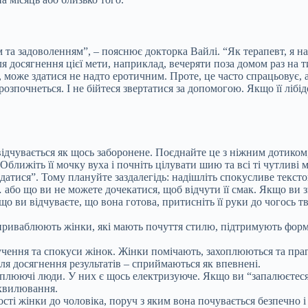
а задоволенням”, – пояснює докторка Вайлі. “Як терапевт, я нада
ля досягнення цієї мети, наприклад, вечеряти поза домом раз на т
чі, може здатися не надто еротичним. Проте, це часто спрацьовує
зпочнеться. І не бійтеся звертатися за допомогою. Якщо її лібідо
ідчувається як щось заборонене. Поєднайте це з ніжним дотиком,
 Оближіть її мочку вуха і почніть цілувати шию та всі ті чутливі 
датися”. Тому плануйте заздалегідь: надішліть спокусливе тексто
 або що ви не можете дочекатися, щоб відчути її смак. Якщо ви зва
о ви відчуваєте, що вона готова, притисніть її руки до чогось тве
 приваблюють жінки, які мають почуття стилю, підтримують форм
чення та спокуси жінок. Жінки помічають, захоплюються та прагн
для досягнення результатів – сприймаються як впевнені.
оплюючі люди. У них є щось електризуюче. Якщо ви “запалюєтеся
 хвилювання.
ті жінки до чоловіка, поруч з яким вона почувається безпечно і 