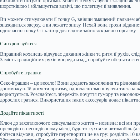
викликати потужні оргазми. Знайти точку G буває складно як чол
шорсткішою і збільшується вдвічі, що полегшує її виявлення.
Ви можете стимулювати її точку G, ввівши змащений пальцем або
знаходиться зверху, а ви лежите знизу. Нехай вона трохи відкин
одночасно точку G і клітор для надзвичайно яскравого оргазму.
Синхронізуйтеся
Вправний коханець відчуває дихання жінки та ритм її рухів, слід
Замість традиційних рухів вперед-назад, спробуйте обертати сте
Спробуйте іграшки
Секс-іграшки – це весело! Вони додають захоплення та різнома
допоможуть їй досягти оргазму, одночасно зменшуючи тиск на ваш
користується. Розслабтеся, збережіть почуття гумору та насолодж
дорослих гратися. Використання таких аксесуарів додає пікантно
Додайте пікантності
Ключ до захоплюючого сексуального життя – новизна: всі ми пра
прелюдію в несподіваному місці, будь то кухня чи автомобіль (ал
боїтеся відмови, спробуйте перетворити це на гру: розділіть 10 к
Збережіть потенційні варіанти та оберіть один для реалізації раз 