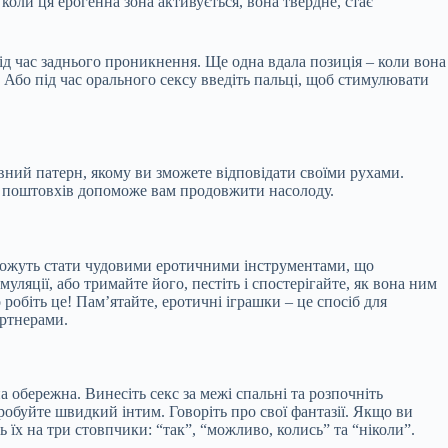
коли ця ерогенна зона активується, вона твердне, стає
ід час заднього проникнення. Ще одна вдала позиція – коли вона
. Або під час орального сексу введіть пальці, щоб стимулювати
евний патерн, якому ви зможете відповідати своїми рухами.
сть поштовхів допоможе вам продовжити насолоду.
 можуть стати чудовими еротичними інструментами, що
ляції, або тримайте його, пестіть і спостерігайте, як вона ним
робіть це! Пам’ятайте, еротичні іграшки – це спосіб для
артнерами.
 обережна. Винесіть секс за межі спальні та розпочніть
пробуйте швидкий інтим. Говоріть про свої фантазії. Якщо ви
ь їх на три стовпчики: “так”, “можливо, колись” та “ніколи”.