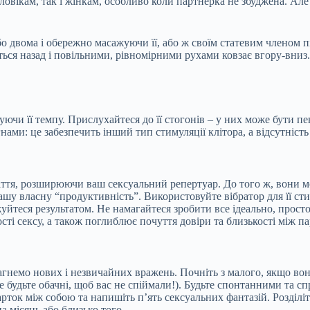
овікам, так і жінкам, особливо коли партнерка не збуджена. Але 
 двома і обережно масажуючи її, або ж своїм статевим членом п
еться назад і повільними, рівномірними рухами ковзає вгору-вниз
уючи її темпу. Прислухайтеся до її стогонів – у них може бути п
гнами: це забезпечить інший тип стимуляції клітора, а відсутні
ніття, розширюючи ваш сексуальний репертуар. До того ж, вони
у власну “продуктивність”. Використовуйте вібратор для її стиму
уйтеся результатом. Не намагайтеся зробити все ідеально, просто 
сті сексу, а також поглиблює почуття довіри та близькості між п
гнемо нових і незвичайних вражень. Почніть з малого, якщо вона
е будьте обачні, щоб вас не спіймали!). Будьте спонтанними та с
арток між собою та напишіть п’ять сексуальних фантазій. Розділіт
на місяць або близько того.