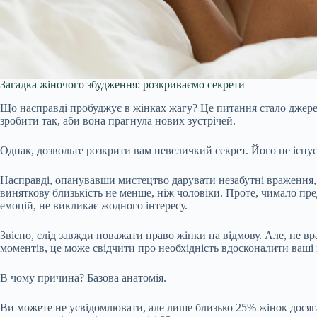
Загадка жіночого збудження: розкриваємо секрети
Що насправді пробуджує в жінках жагу? Це питання стало джерел
зробити так, аби вона прагнула нових зустрічей.
Однак, дозвольте розкрити вам невеличкий секрет. Його не існує
Насправді, опанувавши мистецтво дарувати незабутні враження, в
виняткову близькість не менше, ніж чоловіки. Проте, чимало пре
емоцій, не викликає жодного інтересу.
Звісно, слід завжди поважати право жінки на відмову. Але, не в
моментів, це може свідчити про необхідність вдосконалити ваші 
В чому причина? Базова анатомія.
Ви можете не усвідомлювати, але лише близько 25% жінок досяга