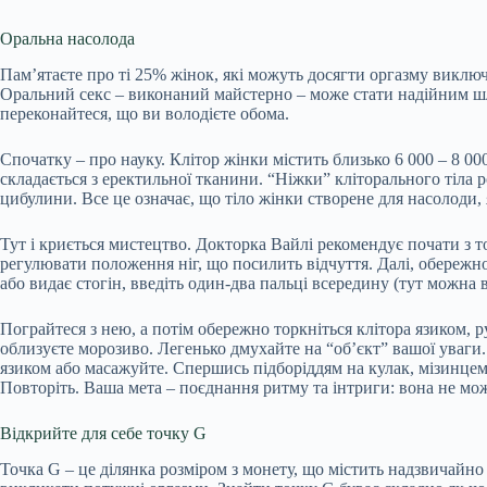
Оральна насолода
Пам’ятаєте про ті 25% жінок, які можуть досягти оргазму виклю
Оральний секс – виконаний майстерно – може стати надійним шлях
переконайтеся, що ви володієте обома.
Спочатку – про науку. Клітор жінки містить близько 6 000 – 8 00
складається з еректильної тканини. “Ніжки” кліторального тіла
цибулини. Все це означає, що тіло жінки створене для насолоди,
Тут і криється мистецтво. Докторка Вайлі рекомендує почати з то
регулювати положення ніг, що посилить відчуття. Далі, обережно
або видає стогін, введіть один-два пальці всередину (тут можна
Пограйтеся з нею, а потім обережно торкніться клітора язиком, 
облизуєте морозиво. Легенько дмухайте на “об’єкт” вашої уваги. Г
язиком або масажуйте. Спершись підборіддям на кулак, мізинцем
Повторіть. Ваша мета – поєднання ритму та інтриги: вона не може
Відкрийте для себе точку G
Точка G – це ділянка розміром з монету, що містить надзвичайно