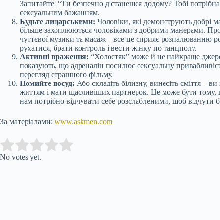
Запитайте: “Ти безпечно дістанешся додому? Тобі потрібна
сексуальним бажанням.
Будьте лицарськими:
Чоловіки, які демонструють добрі ма
більше захоплюються чоловіками з добрими манерами. Прод
чуттєвої музики та масаж – все це сприяє розпалюванню ро
рухатися, брати контроль і вести жінку по танцполу.
Активні враження:
“Холостяк” може й не найкраще джерел
показують, що адреналін посилює сексуальну привабливість
перегляд страшного фільму.
Помийте посуд:
Або складіть білизну, винесіть сміття – в
життям і мати щасливіших партнерок. Це може бути тому, щ
нам потрібно відчувати себе розслабленими, щоб відчути 
За матеріалами:
www.askmen.com
Submit Rating
Rate this item:
No votes yet.