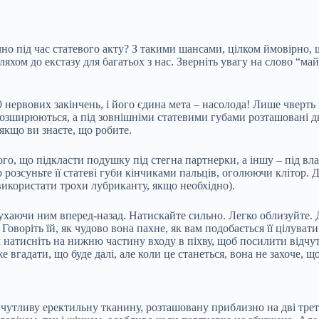
чно під час статевого акту? З такими шансами, цілком ймовірно,
ом до екстазу для багатьох з нас. Зверніть увагу на слово “майс
0 нервових закінчень, і його єдина мета – насолода! Лише чверть
 розширюються, а під зовнішніми статевими губами розташовані д
 якщо ви знаєте, що робите.
го, що підкласти подушку під стегна партнерки, а іншу – під вла
 розсуньте її статеві губи кінчиками пальців, оголюючи клітор.
 використати трохи лубриканту, якщо необхідно).
рухаючи ним вперед-назад. Натискайте сильно. Легко облизуйте. Д
оворіть їй, як чудово вона пахне, як вам подобається її цілувати
 натисніть на нижню частину входу в піхву, щоб посилити відчут
 вгадати, що буде далі, але коли це станеться, вона не захоче, щ
 чутливу еректильну тканину, розташовану приблизно на дві трет