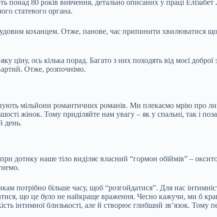
ть понад 80 років вивчення, детально описаних у праці Елізабет 
чого статевого органа.
чудовим коханцем. Отже, панове, час припинити хвилюватися щод
ку ціну, ось кілька порад. Багато з них походять від моєї доброї
 вартий. Отже, розпочнімо.
пують мільйони романтичних романів. Ми плекаємо мрію про лица
шості жінок. Тому приділяйте нам увагу – як у спальні, так і поз
й день.
 при дотику наше тіло виділяє власний “гормон обіймів” – оксит
гнемо.
інкам потрібно більше часу, щоб “розгойдатися”. Для нас інтимніс
натися, що це було не найкраще враження. Чесно кажучи, ми б кр
ість інтимної близькості, але й створює глибший зв’язок. Тому пе