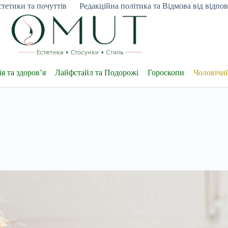
тетики та почуттів
Редакційна політика та Відмова від відпові
я та здоров’я
Лайфстайл та Подорожі
Гороскопи
Чоловічи