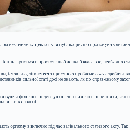
ом незліченних трактатів та публікацій, що пропонують витончен
. Істина криється в простоті: щоб жінка бажала вас, необхідно с
и, ймовірно, зіткнетеся з приємною проблемою – як зробити так,
дставників сильної статі досі не знають, як по-справжньому захо
раховуючи фізіологічні дисфункції чи психологічні чинники, якщ
навички в спальні.
ють оргазму виключно під час вагінального статевого акту. Так,