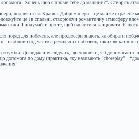
 допомога? Хочеш, щоб я провів тебе до машини?”. Створіть атмос
нери, виділяються. Крапка. Добрі манери – це майже втрачене мис
овжуйте це і в спальні, створюючи романтичну атмосферу вдома
мантики. І подумайте про те, щоб навчитися танцювати. Є щось д
о порад для побачень, але продюсери знають, як обирати побачен
 – особливо під час екстремальних побачень, таких як катання н
и зрозуміли. Дослідження свідчать, що чоловіки, які допомагают
о допомога по дому (практика, яку називають “choreplay” – “до
бажання!