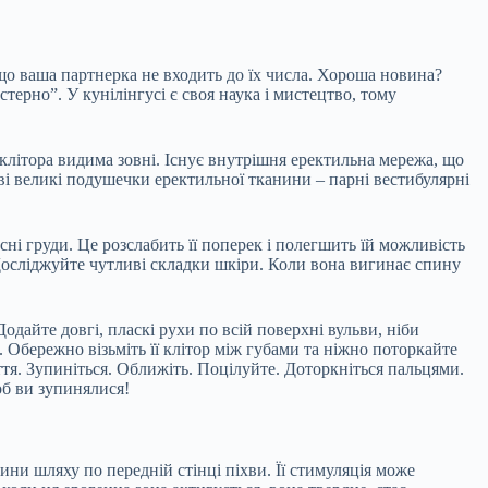
 що ваша партнерка не входить до їх числа. Хороша новина?
терно”. У кунілінгусі є своя наука і мистецтво, тому
 клітора видима зовні. Існує внутрішня еректильна мережа, що
ві великі подушечки еректильної тканини – парні вестибулярні
сні груди. Це розслабить її поперек і полегшить їй можливість
 Досліджуйте чутливі складки шкіри. Коли вона вигинає спину
одайте довгі, пласкі рухи по всій поверхні вульви, ніби
. Обережно візьміть її клітор між губами та ніжно поторкайте
тя. Зупиніться. Оближіть. Поцілуйте. Доторкніться пальцями.
об ви зупинялися!
ини шляху по передній стінці піхви. Її стимуляція може