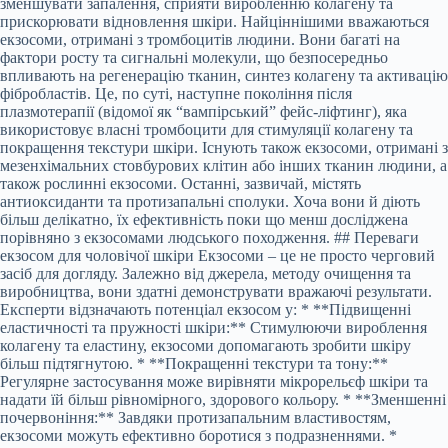
зменшувати запалення, сприяти виробленню колагену та
прискорювати відновлення шкіри. Найціннішими вважаються
екзосоми, отримані з тромбоцитів людини. Вони багаті на
фактори росту та сигнальні молекули, що безпосередньо
впливають на регенерацію тканин, синтез колагену та активацію
фібробластів. Це, по суті, наступне покоління після
плазмотерапії (відомої як “вампірський” фейс-ліфтинг), яка
використовує власні тромбоцити для стимуляції колагену та
покращення текстури шкіри. Існують також екзосоми, отримані з
мезенхімальних стовбурових клітин або інших тканин людини, а
також рослинні екзосоми. Останні, зазвичай, містять
антиоксиданти та протизапальні сполуки. Хоча вони й діють
більш делікатно, їх ефективність поки що менш досліджена
порівняно з екзосомами людського походження. ## Переваги
екзосом для чоловічої шкіри Екзосоми – це не просто черговий
засіб для догляду. Залежно від джерела, методу очищення та
виробництва, вони здатні демонструвати вражаючі результати.
Експерти відзначають потенціал екзосом у: * **Підвищенні
еластичності та пружності шкіри:** Стимулюючи вироблення
колагену та еластину, екзосоми допомагають зробити шкіру
більш підтягнутою. * **Покращенні текстури та тону:**
Регулярне застосування може вирівняти мікрорельєф шкіри та
надати їй більш рівномірного, здорового кольору. * **Зменшенні
почервоніння:** Завдяки протизапальним властивостям,
екзосоми можуть ефективно боротися з подразненнями. *