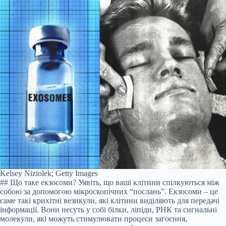
Kelsey Niziolek; Getty Images
## Що таке екзосоми? Уявіть, що ваші клітини спілкуються між
собою за допомогою мікроскопічних “послань”. Екзосоми – це
саме такі крихітні везикули, які клітини виділяють для передачі
інформації. Вони несуть у собі білки, ліпіди, РНК та сигнальні
молекули, які можуть стимулювати процеси загоєння,