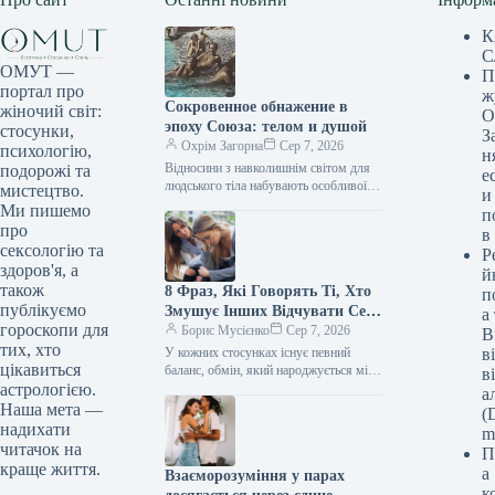
К
С
ОМУТ —
П
портал про
ж
Сокровенное обнажение в
жіночий світ:
О
эпоху Союза: телом и душой
стосунки,
З
Охрім Загорна
Сер 7, 2026
психологію,
н
Відносини з навколишнім світом для
подорожі та
е
людського тіла набувають особливої ​​
мистецтво.
и
чарівності з плином часу. Сексуальна
Ми пишемо
п
революція, що розквітла за доби
про
в
Жовтневої…
сексологію та
Р
здоров'я, а
й
також
8 Фраз, Які Говорять Ті, Хто
п
публікуємо
Змушує Інших Відчувати Себе
а
гороскопи для
Справді Поміченими та
Борис Мусієнко
Сер 7, 2026
В
тих, хто
Улюбленими У Невимушеній
У кожних стосунках існує певний
в
цікавиться
Розмові
баланс, обмін, який народжується між
в
людьми. Часом ми даруємо іншим
астрологією.
а
відчуття справжньої впізнаваності та
Наша мета —
(D
любові,…
надихати
m
читачок на
П
краще життя.
а
Взаєморозуміння у парах
к