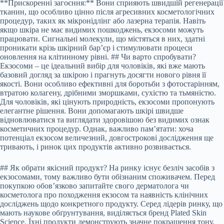
**Прискоренні загоєння:** Вони сприяють швидшій регенерації
тканин, що особливо цінно після агресивних косметологічних
процедур, таких як мікронідлінг або лазерна терапія. Навіть
якщо шкіра не має видимих пошкоджень, екзосоми можуть
працювати. Сигнальні молекули, що містяться в них, здатні
проникати крізь шкірний бар’єр і стимулювати процеси
оновлення на клітинному рівні. ## Чи варто спробувати?
Екзосоми – це ідеальний вибір для чоловіків, які вже мають
базовий догляд за шкірою і прагнуть досягти нового рівня її
якості. Вони особливо ефективні для боротьби з фотостарінням,
втратою колагену, дрібними зморшками, сухістю та тьмяністю.
Для чоловіків, які цінують природність, екзосоми пропонують
елегантне рішення. Вони допомагають шкірі швидше
відновлюватися та виглядати здоровішою без видимих ознак
косметичних процедур. Однак, важливо пам’ятати: хоча
потенціал екзосом величезний, довгострокові дослідження ще
тривають, і ринок цих продуктів активно розвивається.
## Як обрати якісний продукт? На ринку існує безліч засобів з
екзосомами, тому важливо бути обізнаним споживачем. Перед
покупкою обов’язково запитайте свого дерматолога чи
косметолога про походження екзосом та наявність клінічних
досліджень щодо конкретного продукту. Серед лідерів ринку, що
мають наукове обґрунтування, виділяється бренд Plated Skin
Science. Їхні продукти демонструють значне покращення тону,