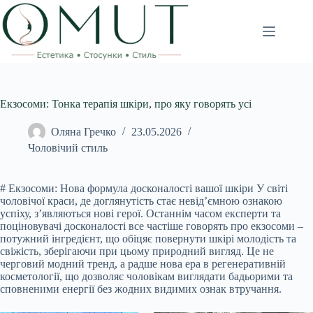
Перейти
до
вмісту
Екзосоми: Тонка терапія шкіри, про яку говорять усі
Оляна Гречко
23.05.2026
Чоловічий стиль
# Екзосоми: Нова формула досконалості вашої шкіри У світі
чоловічої краси, де доглянутість стає невід’ємною ознакою
успіху, з’являються нові герої. Останнім часом експерти та
поціновувачі досконалості все частіше говорять про екзосоми –
потужний інгредієнт, що обіцяє повернути шкірі молодість та
свіжість, зберігаючи при цьому природний вигляд. Це не
черговий модний тренд, а радше нова ера в регенеративній
косметології, що дозволяє чоловікам виглядати бадьорими та
сповненими енергії без жодних видимих ознак втручання.