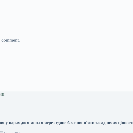
 I comment.
ни
я у парах досягається через єдине бачення п’яти засадничих цінност