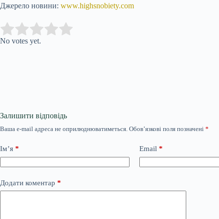
Джерело новини:
www.highsnobiety.com
Submit Rating
Rate this item:
No votes yet.
Залишити відповідь
Ваша e-mail адреса не оприлюднюватиметься.
Обов’язкові поля позначені
*
Ім’я
*
Email
*
Додати коментар
*