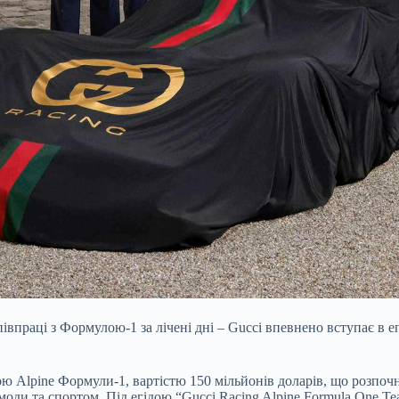
івпраці з Формулою-1 за лічені дні – Gucci впевнено вступає в
 Alpine Формули-1, вартістю 150 мільйонів доларів, що розпочнет
моди та спортом. Під егідою “Gucci Racing Alpine Formula One T