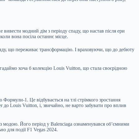
 вивести модний дім з періоду спаду, що настав після ери
коли вона посіла останнє місце.
енду, що переживає трансформацію. І враховуючи, що до дебюту
гадаймо хоча б колекцію Louis Vuitton, що стала своєрідною
 Формули-1. Це відбувається на тлі стрімкого зростання
 до Louis Vuitton, і, звичайно, не варто забувати про вплив
 з модою. Його період у Balenciaga ознаменувався об’ємними
о для події F1 Vegas 2024.