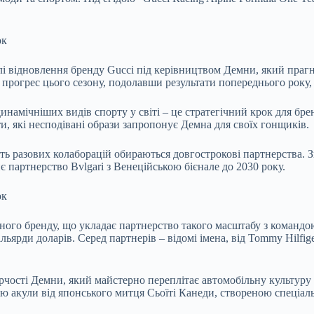
ок
і відновлення бренду Gucci під керівництвом Демни, який прагне
прогрес цього сезону, подолавши результати попереднього року, 
инамічніших видів спорту у світі – це стратегічний крок для бр
и, які несподівані образи запропонує Демна для своїх гонщиків.
сть разових колаборацій обираються довгострокові партнерства. З
нє партнерство Bvlgari з Венеційською бієнале до 2030 року.
ок
ного бренду, що укладає партнерство такого масштабу з командою
ярди доларів. Серед партнерів – відомі імена, від Tommy Hilfiger
орчості Демни, який майстерно переплітає автомобільну культуру
акули від японського митця Сьоїті Канеди, створеною спеціальн