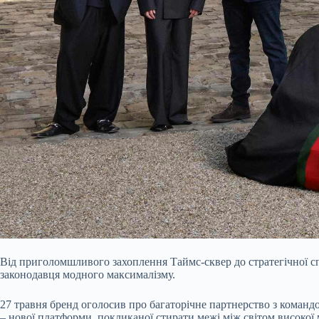
Від приголомшливого захоплення Таймс-сквер до стратегічної сп
законодавця модного максималізму.
27 травня бренд оголосив про багаторічне партнерство з командою
– нової платформи, покликаної стирати межі між світом високої 