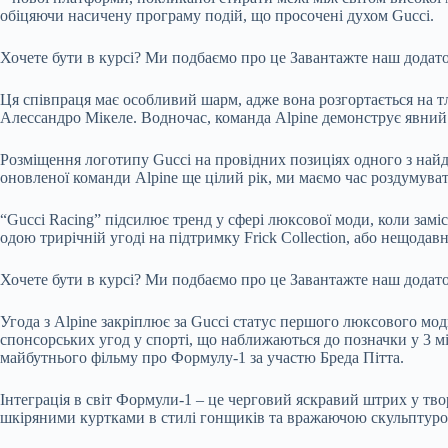
обіцяючи насичену програму подій, що просочені духом Gucci.
Хочете бути в курсі?
Ми подбаємо про це
Завантажте наш додат
Ця співпраця має особливий шарм, адже вона розгортається на тл
Алессандро Мікеле. Водночас, команда Alpine демонструє явний 
Розміщення логотипу Gucci на провідних позиціях одного з найд
оновленої команди Alpine ще цілий рік, ми маємо час роздумуват
“Gucci Racing” підсилює тренд у сфері люксової моди, коли замі
одою трирічній угоді на підтримку Frick Collection, або нещодав
Хочете бути в курсі?
Ми подбаємо про це
Завантажте наш додат
Угода з Alpine закріплює за Gucci статус першого люксового мод
спонсорських угод у спорті, що наближаються до позначки у 3 міль
майбутнього фільму про Формулу-1 за участю Бреда Пітта.
Інтеграція в світ Формули-1 – це черговий яскравий штрих у тв
шкіряними куртками в стилі гонщиків та вражаючою скульптурою 