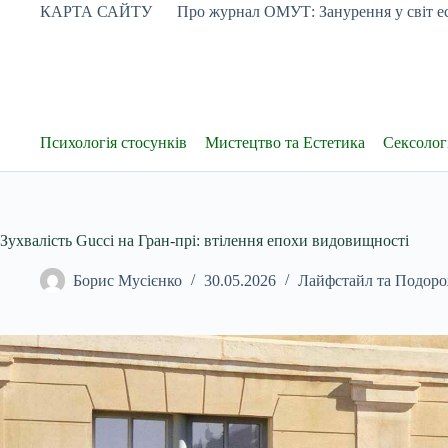
Перейти
КАРТА САЙТУ
Про журнал ОМУТ: Занурення у світ ес
до
вмісту
Психологія стосунків
Мистецтво та Естетика
Сексологі
Зухвалість Gucci на Гран-прі: втілення епохи видовищності
Борис Мусієнко
30.05.2026
Лайфстайл та Подоро