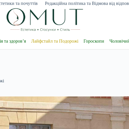
тетики та почуттів
Редакційна політика та Відмова від відпові
я та здоров’я
Лайфстайл та Подорожі
Гороскопи
Чоловічи
жі