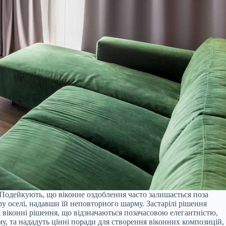
. Подейкують, що віконне оздоблення часто залишається поза
ру оселі, надавши їй неповторного шарму. Застарілі рішення
 віконні рішення, що відзначаються позачасовою елегантністю,
у, та нададуть цінні поради для створення віконних композицій,