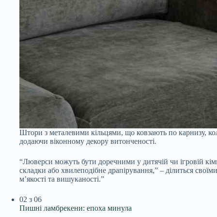
Штори з металевими кільцями, що ковзають по карнизу, к
додаючи віконному декору витонченості.
“Люверси можуть бути доречними у дитячій чи ігровій кімна
складки або хвилеподібне драпірування,” – ділиться свої
м’якості та вишуканості.”
02
з 06
Пишні ламбрекени: епоха минула