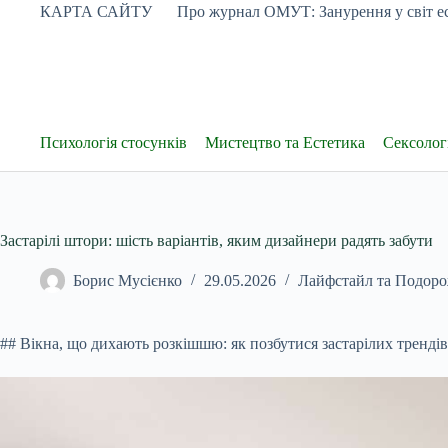
Перейти
КАРТА САЙТУ
Про журнал ОМУТ: Занурення у світ ес
до
вмісту
Психологія стосунків
Мистецтво та Естетика
Сексологі
Застарілі штори: шість варіантів, яким дизайнери радять забути
Борис Мусієнко
29.05.2026
Лайфстайл та Подоро
## Вікна, що дихають розкішшю: як позбутися застарілих трендів