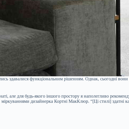
олись здавалися функціональним рішенням. Однак, сьогодні вони
ті, але для будь-якого іншого простору я наполегливо рекоменду
ми міркуваннями дизайнерка Кортні МакКлюр. “[Ці стилі] здатні 