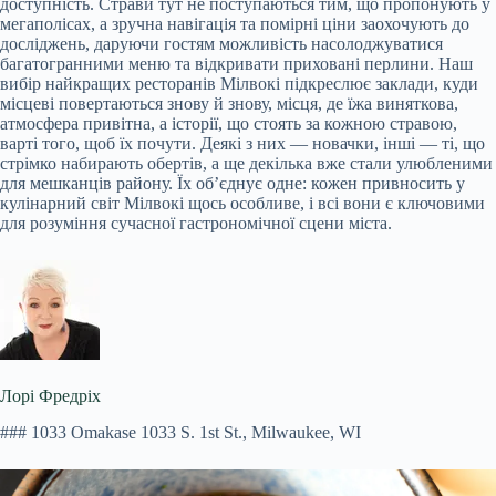
доступність. Страви тут не поступаються тим, що пропонують у
мегаполісах, а зручна навігація та помірні ціни заохочують до
досліджень, даруючи гостям можливість насолоджуватися
багатогранними меню та відкривати приховані перлини. Наш
вибір найкращих ресторанів Мілвокі підкреслює заклади, куди
місцеві повертаються знову й знову, місця, де їжа виняткова,
атмосфера привітна, а історії, що стоять за кожною стравою,
варті того, щоб їх почути. Деякі з них — новачки, інші — ті, що
стрімко набирають обертів, а ще декілька вже стали улюбленими
для мешканців району. Їх об’єднує одне: кожен привносить у
кулінарний світ Мілвокі щось особливе, і всі вони є ключовими
для розуміння сучасної гастрономічної сцени міста.
Лорі Фредріх
### 1033 Omakase 1033 S. 1st St., Milwaukee, WI