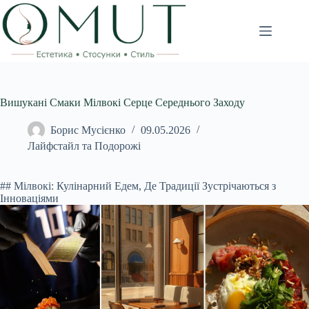
Перейти
до
вмісту
Вишукані Смаки Мілвокі Серце Середнього Заходу
Борис Мусієнко
09.05.2026
Лайфстайл та Подорожі
## Мілвокі: Кулінарний Едем, Де Традиції Зустрічаються з
Інноваціями