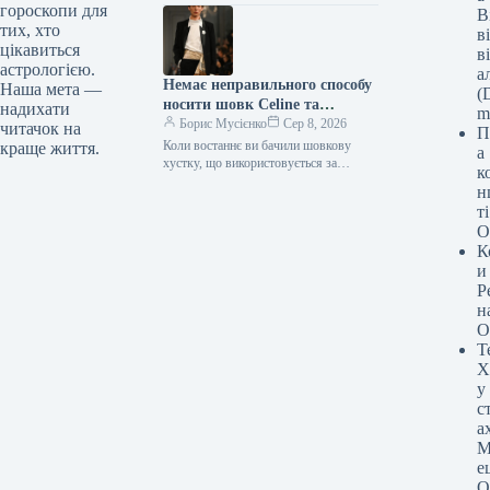
гороскопи для
В
глибше занурення в нюанси стосунків
тих, хто
між поколіннями виявляє,…
в
цікавиться
в
астрологією.
а
Немає неправильного способу
Наша мета —
(D
носити шовк Celine та
надихати
m
кашемір Loro Piana
Борис Мусієнко
Сер 8, 2026
читачок на
П
Коли востаннє ви бачили шовкову
краще життя.
а
хустку, що використовується за
к
прямим призначенням? Хоча,
н
можливо, правильніше запитати: яка ж
т
власне є та…
О
К
и
Р
н
О
Т
Х
у
с
а
М
е
О