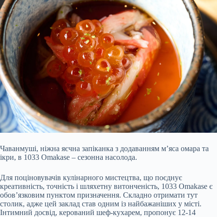
Чаванмуші, ніжна яєчна запіканка з додаванням м’яса омара та
ікри, в 1033 Omakase – сезонна насолода.
Для поціновувачів кулінарного мистецтва, що поєднує
креативність, точність і шляхетну витонченість, 1033 Omakase є
обов’язковим пунктом призначення. Складно отримати тут
столик, адже цей заклад став одним із найбажаніших у місті.
Інтимний досвід, керований шеф-кухарем, пропонує 12-14