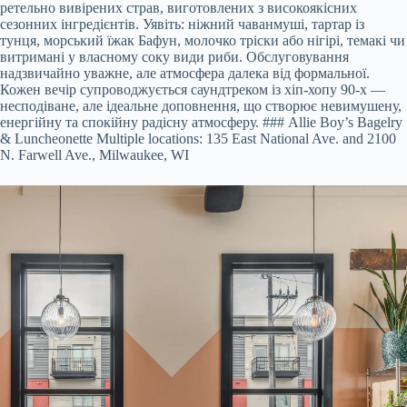
ретельно вивірених страв, виготовлених з високоякісних
сезонних інгредієнтів. Уявіть: ніжний чаванмуші, тартар із
тунця, морський їжак Бафун, молочко тріски або нігірі, темакі чи
витримані у власному соку види риби. Обслуговування
надзвичайно уважне, але атмосфера далека від формальної.
Кожен вечір супроводжується саундтреком із хіп-хопу 90-х —
несподіване, але ідеальне доповнення, що створює невимушену,
енергійну та спокійну радісну атмосферу. ### Allie Boy’s Bagelry
& Luncheonette Multiple locations: 135 East National Ave. and 2100
N. Farwell Ave., Milwaukee, WI