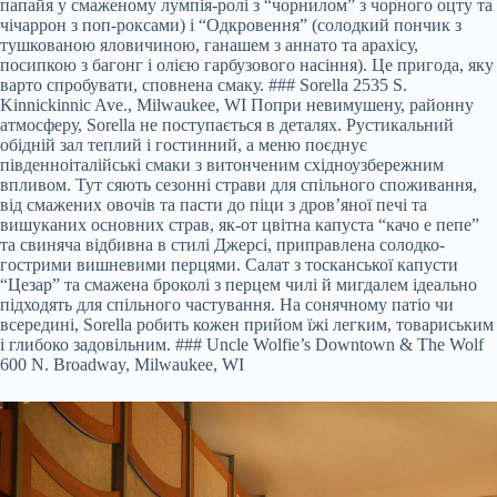
папайя у смаженому лумпія-ролі з “чорнилом” з чорного оцту та
чічаррон з поп-роксами) і “Одкровення” (солодкий пончик з
тушкованою яловичиною, ганашем з аннато та арахісу,
посипкою з багонг і олією гарбузового насіння). Це пригода, яку
варто спробувати, сповнена смаку. ### Sorella 2535 S.
Kinnickinnic Ave., Milwaukee, WI Попри невимушену, районну
атмосферу, Sorella не поступається в деталях. Рустикальний
обідній зал теплий і гостинний, а меню поєднує
південноіталійські смаки з витонченим східноузбережним
впливом. Тут сяють сезонні страви для спільного споживання,
від смажених овочів та пасти до піци з дров’яної печі та
вишуканих основних страв, як-от цвітна капуста “качо е пепе”
та свиняча відбивна в стилі Джерсі, приправлена солодко-
гострими вишневими перцями. Салат з тосканської капусти
“Цезар” та смажена броколі з перцем чилі й мигдалем ідеально
підходять для спільного частування. На сонячному патіо чи
всередині, Sorella робить кожен прийом їжі легким, товариським
і глибоко задовільним. ### Uncle Wolfie’s Downtown & The Wolf
600 N. Broadway, Milwaukee, WI