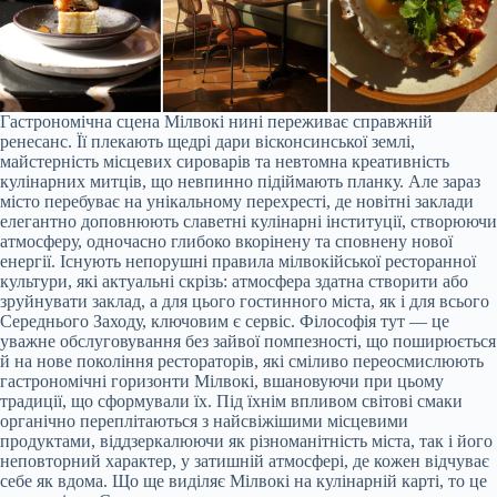
Гастрономічна сцена Мілвокі нині переживає справжній
ренесанс. Її плекають щедрі дари вісконсинської землі,
майстерність місцевих сироварів та невтомна креативність
кулінарних митців, що невпинно підіймають планку. Але зараз
місто перебуває на унікальному перехресті, де новітні заклади
елегантно доповнюють славетні кулінарні інституції, створюючи
атмосферу, одночасно глибоко вкорінену та сповнену нової
енергії. Існують непорушні правила мілвокійської ресторанної
культури, які актуальні скрізь: атмосфера здатна створити або
зруйнувати заклад, а для цього гостинного міста, як і для всього
Середнього Заходу, ключовим є сервіс. Філософія тут — це
уважне обслуговування без зайвої помпезності, що поширюється
й на нове покоління рестораторів, які сміливо переосмислюють
гастрономічні горизонти Мілвокі, вшановуючи при цьому
традиції, що сформували їх. Під їхнім впливом світові смаки
органічно переплітаються з найсвіжішими місцевими
продуктами, віддзеркалюючи як різноманітність міста, так і його
неповторний характер, у затишній атмосфері, де кожен відчуває
себе як вдома. Що ще виділяє Мілвокі на кулінарній карті, то це