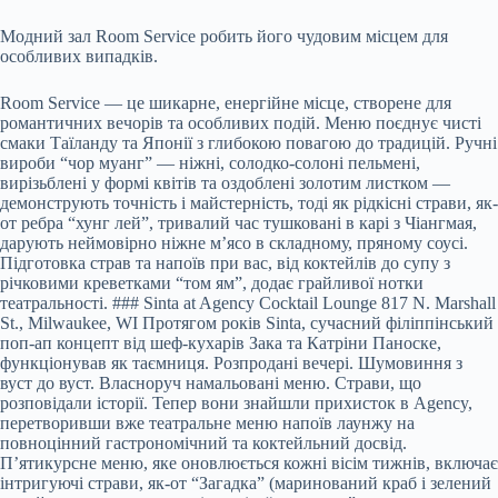
Модний зал Room Service робить його чудовим місцем для
особливих випадків.
Room Service — це шикарне, енергійне місце, створене для
романтичних вечорів та особливих подій. Меню поєднує чисті
смаки Таїланду та Японії з глибокою повагою до традицій. Ручні
вироби “чор муанг” — ніжні, солодко-солоні пельмені,
вирізьблені у формі квітів та оздоблені золотим листком —
демонструють точність і майстерність, тоді як рідкісні страви, як-
от ребра “хунг лей”, тривалий час тушковані в карі з Чіангмая,
дарують неймовірно ніжне м’ясо в складному, пряному соусі.
Підготовка страв та напоїв при вас, від коктейлів до супу з
річковими креветками “том ям”, додає грайливої нотки
театральності. ### Sinta at Agency Cocktail Lounge 817 N. Marshall
St., Milwaukee, WI Протягом років Sinta, сучасний філіппінський
поп-ап концепт від шеф-кухарів Зака та Катріни Паноске,
функціонував як таємниця. Розпродані вечері. Шумовиння з
вуст до вуст. Власноруч намальовані меню. Страви, що
розповідали історії. Тепер вони знайшли прихисток в Agency,
перетворивши вже театральне меню напоїв лаунжу на
повноцінний гастрономічний та коктейльний досвід.
П’ятикурсне меню, яке оновлюється кожні вісім тижнів, включає
інтригуючі страви, як-от “Загадка” (маринований краб і зелений