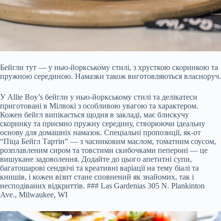
Бейгли тут — у нью-йоркському стилі, з хрусткою скоринкою та
пружною серединою. Намазки також виготовляються власноруч.
У Allie Boy’s бейгли у нью-йоркському стилі та делікатеси
приготовані в Мілвокі з особливою увагою та характером.
Кожен бейгл випікається щодня в закладі, має блискучу
скоринку та приємно пружну середину, створюючи ідеальну
основу для домашніх намазок. Спеціальні пропозиції, як-от
“Піца Бейгл Тартін” — з часниковим маслом, томатним соусом,
розплавленим сиром та товстими скибочками пепероні — це
вишукане задоволення. Додайте до цього апетитні супи,
багатошарові сендвічі та креативні варіації на тему біалі та
книшів, і кожен візит стане сповнений як знайомих, так і
несподіваних відкриттів. ### Las Gardenias 305 N. Plankinton
Ave., Milwaukee, WI