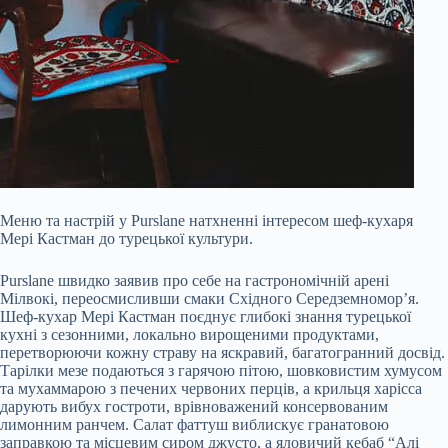
Меню та настрій у Purslane натхненні інтересом шеф-кухаря
Мері Кастман до турецької культури.
Purslane швидко заявив про себе на гастрономічній арені
Мілвокі, переосмисливши смаки Східного Середземномор’я.
Шеф-кухар Мері Кастман поєднує глибокі знання турецької
кухні з сезонними, локально вирощеними продуктами,
перетворюючи кожну страву на яскравий, багатогранний досвід.
Тарілки мезе подаються з гарячою пітою, шовковистим хумусом
та мухаммарою з печених червоних перців, а крильця харісса
дарують вибух гостроти, врівноважений консервованим
лимонним ранчем. Салат фаттуш виблискує гранатовою
заправкою та місцевим сиром джусто, а яловичий кебаб “Алі