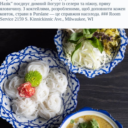
Назік” поєднує димний йогурт із селери та ніжну, пряну
яловичину. З коктейлями, розробленими, щоб доповнити кожен
ковток, страви в Purslane — це справжня насолода. ### Room
Service 2159 S. Kinnickinnic Ave., Milwaukee, WI