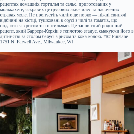
рецептах домашніх тортилья та сальс, приготованих у
молькахете, яскравих цитрусових аквачилес та насичених
стравах моле. Не пропустіть чиліто де порко — ніжні свинячі
відбивні на кістці, тушковані в соусі з чилі та томатів, що
подаються з рисом та тортильями. Це заповітний родинний
рецепт, який Баррера-Керхін з теплотою згадує, смакуючи його в
дитинстві за столом бабусі з рисом та кока-колою. ### Purslane
1751 N. Farwell Ave., Milwaukee, WI