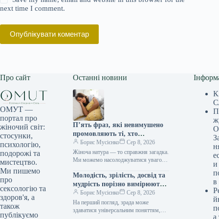
next time I comment.
Опублікувати коментар
Про сайт
Останні новини
Інформ
К
С
ОМУТ —
П
портал про
ж
П’ять фраз, які невимушено
жіночий світ:
О
промовляють ті, хто
стосунки,
З
закохується мовчки, як шепіт
Борис Мусієнко
Сер 8, 2026
психологію,
н
зірок
Жіноча натура — то справжня загадка.
подорожі та
е
Ми можемо насолоджуватися увагою
мистецтво.
и
багатьох чоловіків, заводити романи,
Ми пишемо
п
Молодість, зрілість, досвід та
проводити час у їхній компанії, й…
про
в
мудрість порізно вимірюють
сексологію та
Р
вірність у серцях.
Борис Мусієнко
Сер 8, 2026
здоров'я, а
й
На перший погляд, зрада може
також
п
здаватися універсальним поняттям,
публікуємо
а
незмінним крізь десятиліття. Однак,