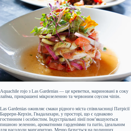
Aquachile rojo з Las Gardenias — це креветки, мариновані в соку
лайма, прикрашені мікрозеленню та червоним соусом чіпін.
Las Gardenias оживляє смаки рідного міста співвласниці Патрісії
Баррери-Керхін, Гвадалахари, у просторі, що є однаково
гостинним і особистим. Індустріальні лінії пом’якшуються
пишною зеленню, ароматними гарденіями та патіо, ідеальним
для насолоди маргаритою. Меню базується на родинних