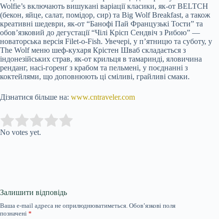
Wolfie’s включають вишукані варіації класики, як-от BELTCH
(бекон, яйце, салат, помідор, сир) та Big Wolf Breakfast, а також
креативні шедеври, як-от “Банофі Пай Французькі Тости” та
обов’язковий до дегустації “Чілі Крісп Сендвіч з Рибою” —
новаторська версія Filet-o-Fish. Увечері, у п’ятницю та суботу, у
The Wolf меню шеф-кухаря Крістен Шваб складається з
індонезійських страв, як-от крильця в тамаринді, яловичина
ренданг, насі-горенґ з крабом та пельмені, у поєднанні з
коктейлями, що доповнюють ці сміливі, грайливі смаки.
Дізнатися більше на:
www.cntraveler.com
Submit Rating
Rate this item:
No votes yet.
Залишити відповідь
Ваша e-mail адреса не оприлюднюватиметься.
Обов’язкові поля
позначені
*