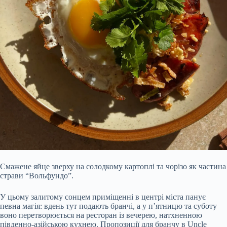
Смажене яйце зверху на солодкому картоплі та чорізо як частина
страви “Вольфундо”.
У цьому залитому сонцем приміщенні в центрі міста панує
певна магія: вдень тут подають бранчі, а у п’ятницю та суботу
воно перетворюється на ресторан із вечерею, натхненною
південно-азійською кухнею. Пропозиції для бранчу в Uncle