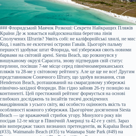
### Флоридський Маячок Розкоші: Секрети Найкращих Пляжів
Країни Де ж ховається найдосконаліша берегова лінія
Сполучених Штатів? Уявіть собі: не каліфорнійські хвилі, не мис
Код, і навіть не екзотичні острови Гаваїв. Цьогоріч пальму
першості здобуває штат Флорида, чиї узбережжя сяють новими
барвами на світовій арені. Siesta Beach, що розкинувся у
вишуканому окрузі Сарасота, знову підтвердив свій статус
перлини, посівши 7-ме місце серед північноамериканських
пляжів та 28-ме у світовому рейтингу. Але це ще не все! Другим
представником Сонячного Штату, що здобув визнання, став
Henderson Beach, розташований на смарагдовому узбережжі
північно-західної Флориди. Він гідно зайняв 26-ту позицію на
континенті. Цей престижний рейтинг формується на основі
глибоких досліджень та інсайтів тисячі досвідчених
мандрівників з усього світу, які особисто оцінюють якість та
особливості кожного узбережжя. Цьогорічне досягнення Siesta
Beach — це вражаючий стрибок угору. Минулого року він
посідав 12-те місце в Північній Америці та 42-ге у світі. Зараз
він випереджає таких визнаних претендентів, як Kapalua Beach
(#33), Waimanalo Beach (#35) та Waianapa State Park (#49) на