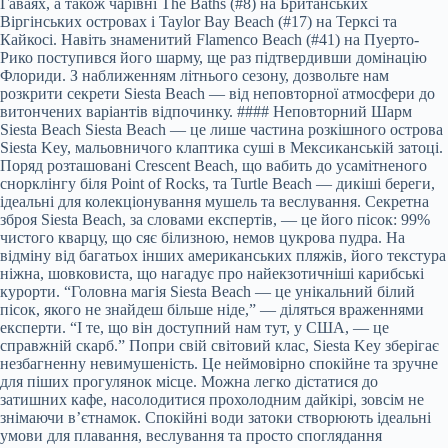
Гаваях, а також чарівні The Baths (#8) на Британських
Віргінських островах і Taylor Bay Beach (#17) на Терксі та
Кайкосі. Навіть знаменитий Flamenco Beach (#41) на Пуерто-
Рико поступився його шарму, ще раз підтвердивши домінацію
Флориди. З наближенням літнього сезону, дозвольте нам
розкрити секрети Siesta Beach — від неповторної атмосфери до
витончених варіантів відпочинку. #### Неповторний Шарм
Siesta Beach Siesta Beach — це лише частина розкішного острова
Siesta Key, мальовничого клаптика суші в Мексиканській затоці.
Поряд розташовані Crescent Beach, що вабить до усамітненого
снорклінгу біля Point of Rocks, та Turtle Beach — дикіші береги,
ідеальні для колекціонування мушель та веслування. Секретна
зброя Siesta Beach, за словами експертів, — це його пісок: 99%
чистого кварцу, що сяє білизною, немов цукрова пудра. На
відміну від багатьох інших американських пляжів, його текстура
ніжна, шовковиста, що нагадує про найекзотичніші карибські
курорти. “Головна магія Siesta Beach — це унікальний білий
пісок, якого не знайдеш більше ніде,” — діляться враженнями
експерти. “І те, що він доступний нам тут, у США, — це
справжній скарб.” Попри свій світовий клас, Siesta Key зберігає
незбагненну невимушеність. Це неймовірно спокійне та зручне
для піших прогулянок місце. Можна легко дістатися до
затишних кафе, насолодитися прохолодним дайкірі, зовсім не
знімаючи в’єтнамок. Спокійні води затоки створюють ідеальні
умови для плавання, веслування та просто споглядання