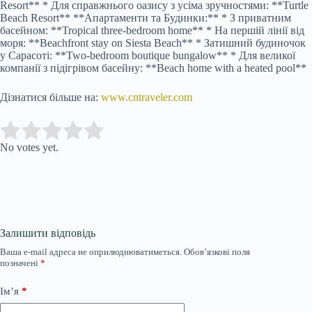
Resort** * Для справжнього оазису з усіма зручностями: **Turtle
Beach Resort** **Апартаменти та Будинки:** * З приватним
басейном: **Tropical three-bedroom home** * На першій лінії від
моря: **Beachfront stay on Siesta Beach** * Затишний будиночок
у Сарасоті: **Two-bedroom boutique bungalow** * Для великої
компанії з підігрівом басейну: **Beach home with a heated pool**
Дізнатися більше на:
www.cntraveler.com
Submit Rating
Rate this item:
No votes yet.
Залишити відповідь
Ваша e-mail адреса не оприлюднюватиметься.
Обов’язкові поля
позначені
*
Ім’я
*