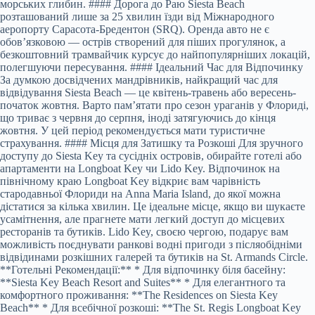
морських глибин. #### Дорога до Раю Siesta Beach
розташований лише за 25 хвилин їзди від Міжнародного
аеропорту Сарасота-Бредентон (SRQ). Оренда авто не є
обов’язковою — острів створений для піших прогулянок, а
безкоштовний трамвайчик курсує до найпопулярніших локацій,
полегшуючи пересування. #### Ідеальний Час для Відпочинку
За думкою досвідчених мандрівників, найкращий час для
відвідування Siesta Beach — це квітень-травень або вересень-
початок жовтня. Варто пам’ятати про сезон ураганів у Флориді,
що триває з червня до серпня, іноді затягуючись до кінця
жовтня. У цей період рекомендується мати туристичне
страхування. #### Місця для Затишку та Розкоші Для зручного
доступу до Siesta Key та сусідніх островів, обирайте готелі або
апартаменти на Longboat Key чи Lido Key. Відпочинок на
північному краю Longboat Key відкриє вам чарівність
стародавньої Флориди на Anna Maria Island, до якої можна
дістатися за кілька хвилин. Це ідеальне місце, якщо ви шукаєте
усамітнення, але прагнете мати легкий доступ до місцевих
ресторанів та бутиків. Lido Key, своєю чергою, подарує вам
можливість поєднувати ранкові водні пригоди з післяобідніми
відвідинами розкішних галерей та бутиків на St. Armands Circle.
**Готельні Рекомендації:** * Для відпочинку біля басейну:
**Siesta Key Beach Resort and Suites** * Для елегантного та
комфортного проживання: **The Residences on Siesta Key
Beach** * Для всебічної розкоші: **The St. Regis Longboat Key