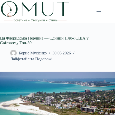
Перейти
до
вмісту
Ця Флоридська Перлина — Єдиний Пляж США у
Світовому Топ-30
Борис Мусієнко
30.05.2026
Лайфстайл та Подорожі