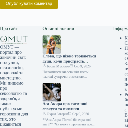
Опублікувати коментар
Про сайт
Останні новини
Інформ
К
С
ОМУТ —
П
портал про
ж
Слова, що ніжно торкаються
жіночий світ:
О
душі, коли пристрасть
стосунки,
З
вщухає, але зв’язок міцнішає
Борис Мусієнко
Сер 9, 2026
психологію,
н
Чи помічаєте ви останнім часом
подорожі та
е
частіші суперечки з коханою
мистецтво.
и
людиною? Ймовірно, ваші спроби
Ми пишемо
п
вирішити непорозуміння призводили
про
в
до ще більших конфліктів,…
сексологію та
Р
здоров'я, а
й
також
Аса Акира про таємниці
п
публікуємо
спокуси та виклики
а
гороскопи для
мистецтва насолоди
Охрім Загорна
Сер 9, 2026
В
тих, хто
**Аса Акіра: По той бік екранної
в
цікавиться
магії** “Чи можу я прочитати про
в