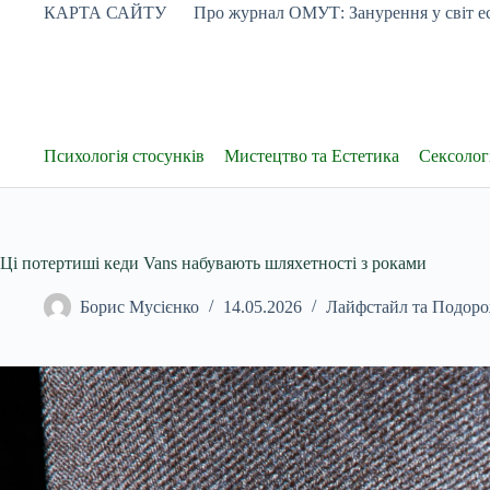
Перейти
КАРТА САЙТУ
Про журнал ОМУТ: Занурення у світ ес
до
вмісту
Психологія стосунків
Мистецтво та Естетика
Сексологі
Ці потертиші кеди Vans набувають шляхетності з роками
Борис Мусієнко
14.05.2026
Лайфстайл та Подоро