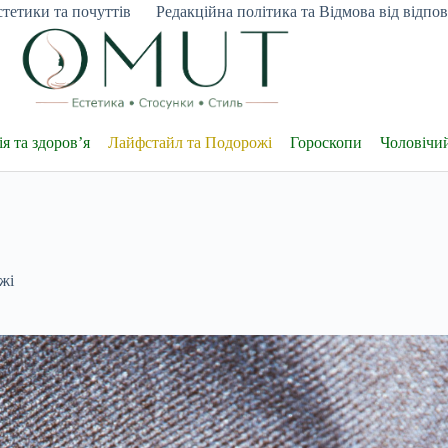
тетики та почуттів
Редакційна політика та Відмова від відпові
я та здоров’я
Лайфстайл та Подорожі
Гороскопи
Чоловічи
жі