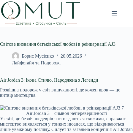
Перейти
до
вмісту
Світове визнання батьківської любові в реінкарнації AJ3
Борис Мусієнко
20.05.2026
Лайфстайл та Подорожі
Air Jordan 3: Ікона Стилю, Народжена з Легенди
Розкішна подорож у світ вишуканості, де кожен крок — це
витвір мистецтва.
Air Jordan 3 – символ неперевершеності
У світі, де безліч шедеврів часто здаються схожими, справжнє
мистецтво виявляється у тонких нюансах, що відкриваються
лише уважному погляду. Силует та загальна концепція Air Jordan