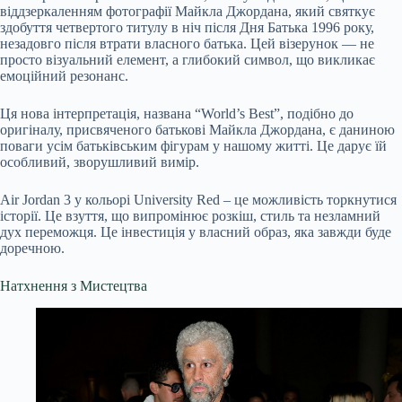
віддзеркаленням фотографії Майкла Джордана, який святкує
здобуття четвертого титулу в ніч після Дня Батька 1996 року,
незадовго після втрати власного батька. Цей візерунок — не
просто візуальний елемент, а глибокий символ, що викликає
емоційний резонанс.
Ця нова інтерпретація, названа “World’s Best”, подібно до
оригіналу, присвяченого батькові Майкла Джордана, є даниною
поваги усім батьківським фігурам у нашому житті. Це дарує їй
особливий, зворушливий вимір.
Air Jordan 3 у кольорі University Red – це можливість торкнутися
історії. Це взуття, що випромінює розкіш, стиль та незламний
дух переможця. Це інвестиція у власний образ, яка завжди буде
доречною.
Натхнення з Мистецтва