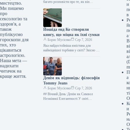
прийнятними у спілкуванні з
багато розповісти про те, як він
мистецтво.
и
ставиться до жінок. Зрілі особистості
жінками
Ми пишемо
п
розуміють, що міцні стосунки
про
в
ґрунтуються на…
сексологію та
Р
здоров'я, а
й
також
Йошіда енд Ко створили
п
публікуємо
книгу, що міцна як їхні сумки
а
гороскопи для
Борис Мусієнко
Сер 7, 2026
В
тих, хто
Яка найдостойніша вмістина для
в
цікавиться
найміцнішої торбини у світі? Звісно ж,
в
найвитонченіша книга. Компанія
астрологією.
а
Yoshida & Co., що славиться
Наша мета —
(D
створенням першої,…
надихати
m
читачок на
П
краще життя.
а
Денім як відповідь: філософія
к
Tommy Jeans
н
Борис Мусієнко
Сер 7, 2026
т
## Вічний День: Денім як Символ
О
Незмінної Елегантності У світі
К
стрімких модних змін небагато речей
здатні витримати випробування часом.
и
Денім…
Р
н
О
Т