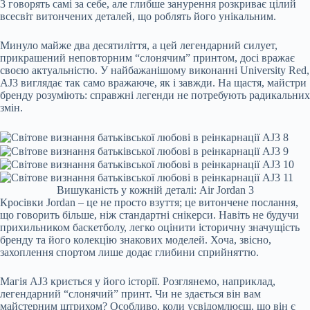
3 говорять самі за себе, але глибше занурення розкриває цілий
всесвіт витончених деталей, що роблять його унікальним.
Минуло майже два десятиліття, а цей легендарний силует,
прикрашений неповторним “слонячим” принтом, досі вражає
своєю актуальністю. У найбажанішому виконанні University Red,
AJ3 виглядає так само вражаюче, як і завжди. На щастя, майстри
бренду розуміють: справжні легенди не потребують радикальних
змін.
Вишуканість у кожній деталі: Air Jordan 3
Кросівки Jordan – це не просто взуття; це витончене послання,
що говорить більше, ніж стандартні снікерси. Навіть не будучи
прихильником баскетболу, легко оцінити історичну значущість
бренду та його колекцію знакових моделей. Хоча, звісно,
захоплення спортом лише додає глибини сприйняттю.
Магія AJ3 криється у його історії. Розглянемо, наприклад,
легендарний “слонячий” принт. Чи не здається він вам
майстерним штрихом? Особливо, коли усвідомлюєш, що він є