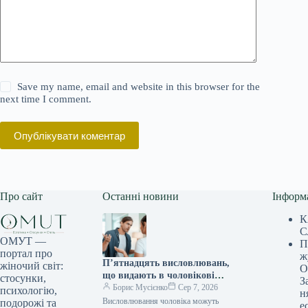
Save my name, email and website in this browser for the
next time I comment.
Опублікувати коментар
Про сайт
Останні новини
Інформ
К
С
ОМУТ —
П
портал про
ж
П’ятнадцять висловлювань,
жіночий світ:
О
що видають в чоловікові
стосунки,
З
незграбну душу, йому
Борис Мусієнко
Сер 7, 2026
психологію,
н
здаються цілком
Висловлювання чоловіка можуть
подорожі та
е