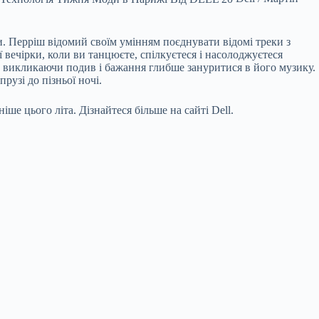
 Перріш відомий своїм умінням поєднувати відомі треки з
вечірки, коли ви танцюєте, спілкуєтеся і насолоджуєтеся
у, викликаючи подив і бажання глибше зануритися в його музику.
узі до пізньої ночі.
ніше цього літа. Дізнайтеся більше на сайті Dell.