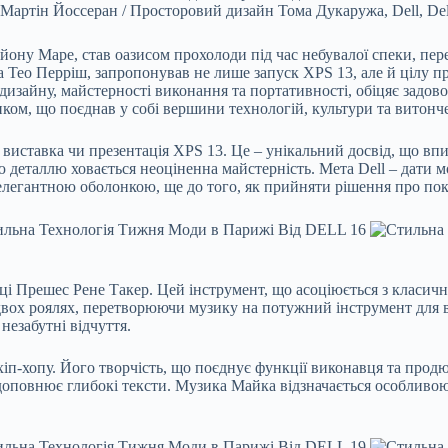
/ Мартін Йоссеран / Просторовий дизайн Тома Дукаружа, Dell, Del
йону Маре, став оазисом прохолоди під час небувалої спеки, пер
 Тео Перріш, запропонував не лише запуск XPS 13, але й цілу пр
 дизайну, майстерності виконання та портативності, обіцяє задо
ком, що поєднав у собі вершини технологій, культури та витонч
на виставка чи презентація XPS 13. Це – унікальний досвід, що 
 деталлю ховається неоціненна майстерність. Мета Dell – дати м
 елегантною оболонкою, ще до того, як прийняти рішення про пок
ці Прешес Рене Такер. Цей інструмент, що асоціюється з класичн
двох роялях, перетворюючи музику на потужний інструмент для в
незабутні відчуття.
іп-хопу. Його творчість, що поєднує функції виконавця та продю
доповнює глибокі тексти. Музика Майка відзначається особливою 