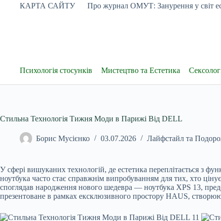
Перейти
КАРТА САЙТУ
Про журнал ОМУТ: Занурення у світ ес
до
вмісту
Психологія стосунків
Мистецтво та Естетика
Сексологі
Стильна Технологія Тижня Моди в Парижі Від DELL
Борис Мусієнко
03.07.2026
Лайфстайл та Подоро
У сфері вишуканих технологій, де естетика переплітається з фу
ноутбука часто стає справжнім випробуванням для тих, хто цінує
споглядав народження нового шедевра — ноутбука XPS 13, предс
презентоване в рамках ексклюзивного простору HAUS, створююч