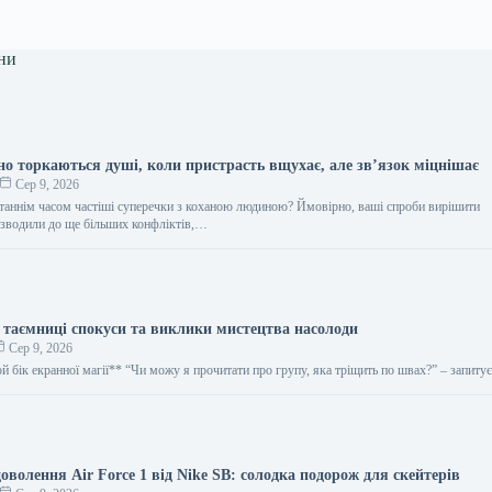
ни
но торкаються душі, коли пристрасть вщухає, але зв’язок міцнішає
Сер 9, 2026
станнім часом частіші суперечки з коханою людиною? Ймовірно, ваші спроби вирішити
зводили до ще більших конфліктів,…
 таємниці спокуси та виклики мистецтва насолоди
Сер 9, 2026
й бік екранної магії** “Чи можу я прочитати про групу, яка тріщить по швах?” – запит
волення Air Force 1 від Nike SB: солодка подорож для скейтерів