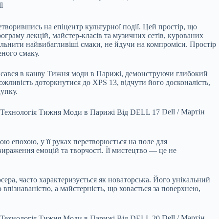
l
етворившись на епіцентр культурної події. Цей простір, що
ограму лекцій, майстер-класів та музичних сетів, курованих
вольнити найвибагливіші смаки, не йдучи на компроміси. Простір
еного смаку.
вписався в канву Тижня моди в Парижі, демонструючи глибокий
ожливість доторкнутися до XPS 13, відчути його досконалість,
упку.
Dell / Мартін
ою епохою, у її руках перетворюється на поле для
ираження емоцій та творчості. Її мистецтво — це не
сера, часто характеризується як новаторська. Його унікальний
впізнаваністю, а майстерність, що ховається за поверхнею,
Dell / Мартін