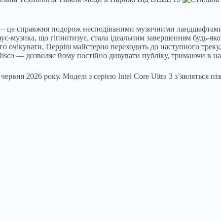
и — це справжня подорож несподіваними музичними ландшафтами.
музика, що гіпнотизує, стала ідеальним завершенням будь-якої 
чого очікувати, Перріш майстерно переходить до наступного трек
sco — дозволяє йому постійно дивувати публіку, тримаючи в напр
ервня 2026 року. Моделі з серією Intel Core Ultra 3 з’являться піз