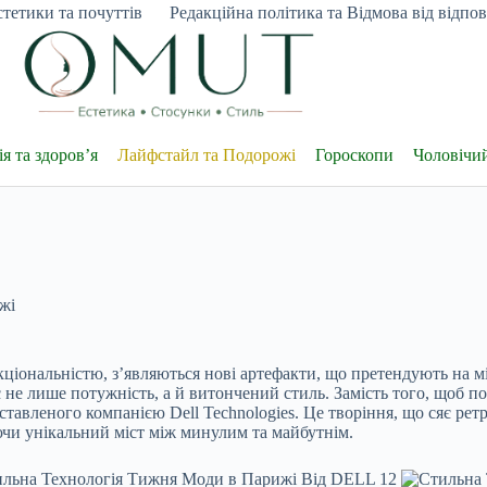
тетики та почуттів
Редакційна політика та Відмова від відпові
я та здоров’я
Лайфстайл та Подорожі
Гороскопи
Чоловічи
жі
нкціональністю, з’являються нові артефакти, що претендують на 
 не лише потужність, а й витончений стиль. Замість того, щоб по
тавленого компанією Dell Technologies. Це творіння, що сяє ре
и унікальний міст між минулим та майбутнім.