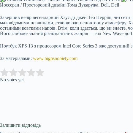
Йоссеран / Просторовий дизайн Тома Дукаружа, Dell, Dell
Завершив вечір легендарний Хаус-ді-джей Тео Перріш, чиї сет
маловідомими перлинами, створюючи неповторну атмосферу. Хаус-
останніми ковтками напоїв. Втім, коли здається, що ви знаєте, 
Його глибоке знання різноманітних жанрів — від New Wave до Di
Ноутбук XPS 13 з процесором Intel Core Series 3 вже доступний з ч
За матеріалами:
www.highsnobiety.com
Submit Rating
Rate this item:
No votes yet.
Залишити відповідь