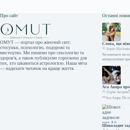
Про сайт
Останні нови
ОМУТ — портал про жіночий світ:
Слова, що ніж
стосунки, психологію, подорожі та
Борис Мусієнко
мистецтво. Ми пишемо про сексологію та
Чи помічаєте ви о
здоров'я, а також публікуємо гороскопи для
непорозуміння при
тих, хто цікавиться астрологією. Наша мета
— надихати читачок на краще життя.
Аса Акира про
Охрім Загорна
**Аса Акіра: По то
Шоколадне задо