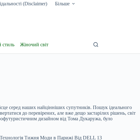
дальності (Disclaimer)
Більше
й стиль
Жіночий світ
місце серед наших найцінніших супутників. Пошук ідеального
вертатися до перевірених, але вже дещо застарілих рішень, світ
трофутуристичним дизайном від Тома Дукаружа, було