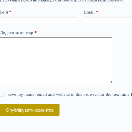
Ваша e-mail адреса не оприлюднюватиметься.
Обов’язкові поля позначені
*
Ім’я
*
Email
*
Додати коментар
*
Save my name, email and website in this browser for the next time
Опублікувати коментар