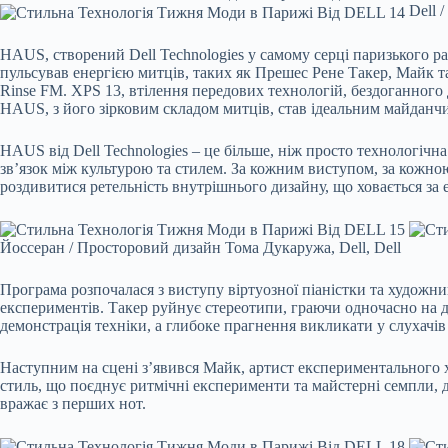
Dell 
HAUS, створений Dell Technologies у самому серці паризького ра
пульсував енергією митців, таких як Прешес Рене Такер, Майк та
Rinse FM. XPS 13, втілення передових технологій, бездоганного
HAUS, з його зірковим складом митців, став ідеальним майданчи
HAUS від Dell Technologies – це більше, ніж просто технологіч
зв’язок між культурою та стилем. За кожним виступом, за кожною
роздивитися ретельність внутрішнього дизайну, що ховається за
Йоссеран / Просторовий дизайн Тома Дукаружа, Dell, Dell
Програма розпочалася з виступу віртуозної піаністки та художни
експериментів. Такер руйнує стереотипи, граючи одночасно на 
демонстрація техніки, а глибоке прагнення викликати у слухачів 
Наступним на сцені з’явився Майк, артист експериментального х
стиль, що поєднує ритмічні експерименти та майстерні семпли, 
вражає з перших нот.