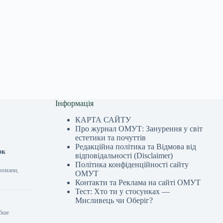
Інформація
КАРТА САЙТУ
Про журнал ОМУТ: Занурення у світ
естетики та почуттів
Редакційна політика та Відмова від
ок
відповідальності (Disclaimer)
Політика конфіденційності сайту
романи,
ОМУТ
Контакти та Реклама на сайті ОМУТ
Тест: Хто ти у стосунках —
Мисливець чи Оберіг?
ибше