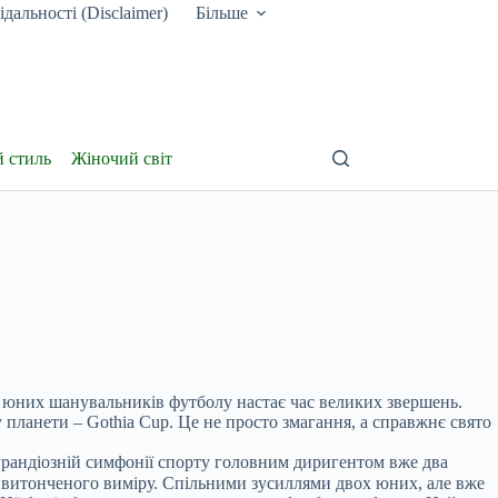
дальності (Disclaimer)
Більше
й стиль
Жіночий світ
яч юних шанувальників футболу настає час великих звершень.
планети – Gothia Cup. Це не просто змагання, а справжнє свято
грандіозній симфонії спорту головним диригентом вже два
, витонченого виміру. Спільними зусиллями двох юних, але вже