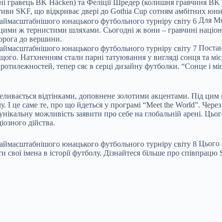
ні гравець BK Häcken) та Феліції Шредер (колишня гравчиня BK
иви SKF, що відкриває двері до Gothia Cup сотням амбітних юних 
Для Мон
ими ж тернистими шляхами. Сьогодні ж вони – гравчині націона
дорога до вершини.
Постан
щого. Натхненням стали парні татуювання у вигляді сонця та міся
тилежностей, тепер сяє в серці дизайну футболки. “Сонце і міся
ереливається відтінками, доповнене золотими акцентами. Під ци
. І це саме те, про що йдеться у програмі “Meet the World”. Через
нікальну можливість заявити про себе на глобальній арені. Цього
іозного дійства.
Цього л
и свої імена в історії футболу. Дізнайтеся більше про співпрацю 