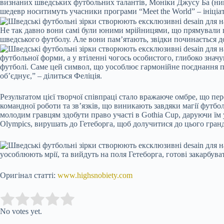
визнаних шведських футбольних талантів, Моніки Джусу Ба (ни
шедевр носитимуть учасники програми “Meet the World” – ініціат
Не так давно вони самі були юними мрійницями, що прямували ц
шведського футболу. Але вони пам’ятають, звідки починається 
футбольної форми, а у втіленні чогось особистого, глибоко значу
футболі. Саме цей символ, що уособлює гармонійне поєднання про
об’єднує,” – ділиться Феліція.
Результатом цієї творчої співпраці стало вражаюче омбре, що п
командної роботи та зв’язків, що виникають завдяки магії футболу
молодим гравцям здобути право участі в Gothia Cup, даруючи їм у
Olympics, вирушать до Гетеборга, щоб долучитися до цього гранд
уособлюють мрії, та вийдуть на поля Гетеборга, готові закарбуват
Оригінал статті:
www.highsnobiety.com
Submit Rating
Rate this item:
No votes yet.