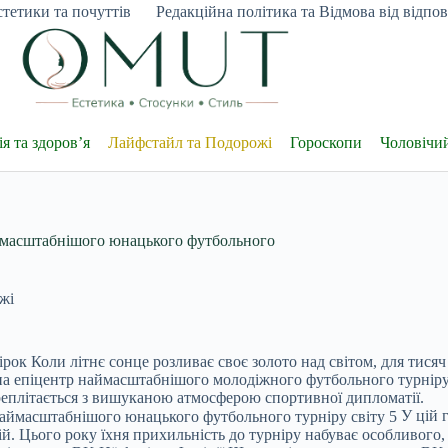
тетики та почуттів
Редакційна політика та Відмова від відпові
я та здоров’я
Лайфстайл та Подорожі
Гороскопи
Чоловічи
аймасштабнішого юнацького футбольного
жі
ірок Коли літнє сонце розливає своє золото над світом, для тис
на епіцентр наймасштабнішого молодіжного футбольного турніру 
реплітається з вишуканою атмосферою спортивної дипломатії.
У цій 
ій. Цього року їхня прихильність до турніру набуває особливого