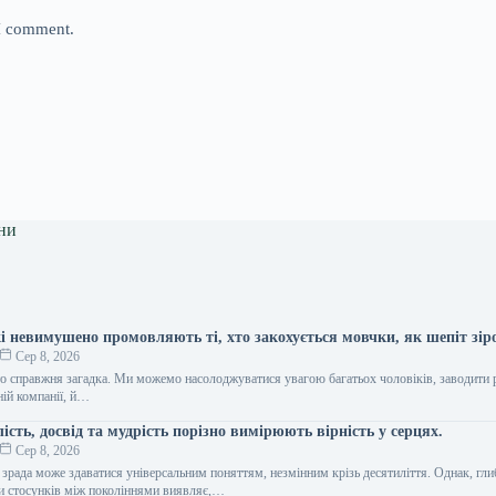
 I comment.
ни
кі невимушено промовляють ті, хто закохується мовчки, як шепіт зір
Сер 8, 2026
о справжня загадка. Ми можемо насолоджуватися увагою багатьох чоловіків, заводити 
ній компанії, й…
лість, досвід та мудрість порізно вимірюють вірність у серцях.
Сер 8, 2026
 зрада може здаватися універсальним поняттям, незмінним крізь десятиліття. Однак, гл
и стосунків між поколіннями виявляє,…