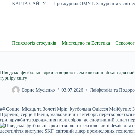
Перейти
КАРТА САЙТУ
Про журнал ОМУТ: Занурення у світ ес
до
вмісту
Психологія стосунків
Мистецтво та Естетика
Сексологі
Шведські футбольні зірки створюють ексклюзивні desain для н
турніру світу
Борис Мусієнко
03.07.2026
Лайфстайл та Подоро
## Сонце, Місяць та Золоті Мрії: Футбольна Одіссея Майбутніх З
Щорічно, серце Швеції, мальовничий Гетеборг, перетворюється 
гри, дружби та зародження нових зірок, де спортивний запал пе
десятиліття виступає SKF, світовий лідер промислових технолог