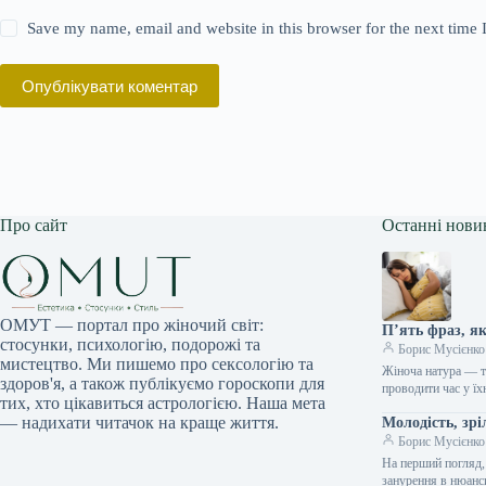
Save my name, email and website in this browser for the next time
Опублікувати коментар
Про сайт
Останні нови
ОМУТ — портал про жіночий світ:
П’ять фраз, я
стосунки, психологію, подорожі та
Борис Мусієнко
мистецтво. Ми пишемо про сексологію та
Жіноча натура — т
здоров'я, а також публікуємо гороскопи для
проводити час у їх
тих, хто цікавиться астрологією. Наша мета
— надихати читачок на краще життя.
Молодість, зрі
Борис Мусієнко
На перший погляд,
занурення в нюанс