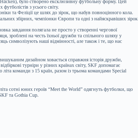
 Häcken), було створено ексклюзивну футбольну форму. Цей
футболістів з усього світу.
іки та Феліції це шлях до зірок, що набув повноцінного кола.
льних збірних, чемпіонки Європи та одні з найяскравіших зірок
овка завдання полягала не просто у створенні чергової
ця, зроблені на честь їхньої дружби та спільного шляху у
ць символізують наші відмінності, але також і те, що нас
м вишуканим дизайном ховається справжня історія дружби,
 відбіркові турніри у різних країнах світу, SKF допомагає
 літа команди з 15 країн, разом із трьома командами Special
іта сотні юних героїв “Meet the World” одягнуть футболки, що
SKF та Gothia Cup.