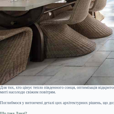
Для тих, хто цінує тепло південного сонця, оптимізація відкрит
миті насолоди свіжим повітрям.
Поглибмося у витончені деталі цих архітектурних рішень, що доз
Що таке Ланаї?