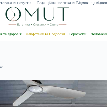
тетики та почуттів
Редакційна політика та Відмова від відпові
я та здоров’я
Лайфстайл та Подорожі
Гороскопи
Чоловічи
жі