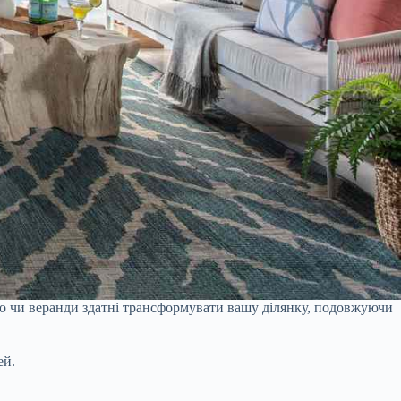
атіо чи веранди здатні трансформувати вашу ділянку, подовжуючи
ей.