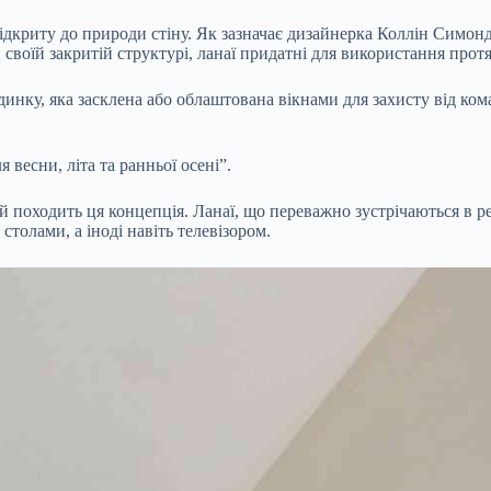
відкриту до природи стіну. Як зазначає дизайнерка Коллін Симон
и своїй закритій структурі, ланаї придатні для використання прот
нку, яка засклена або облаштована вікнами для захисту від комах 
весни, літа та ранньої осені”.
 й походить ця концепція. Ланаї, що переважно зустрічаються в р
толами, а іноді навіть телевізором.