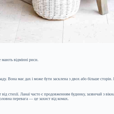
е мають відмінні риси.
аду. Вона має дах і може бути засклена з двох або більше сторін.
від стихії. Ланаї часто є продовженням будинку, зазвичай з вікн
головна перевага — це захист від комах.