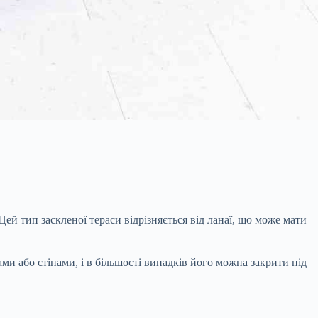
 Цей тип заскленої тераси відрізняється від ланаї, що може мати
ами або стінами, і в більшості випадків його можна закрити під