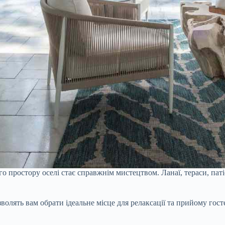
ого простору оселі стає справжнім мистецтвом. Ланаї, тераси, п
волять вам обрати ідеальне місце для релаксації та прийому гост