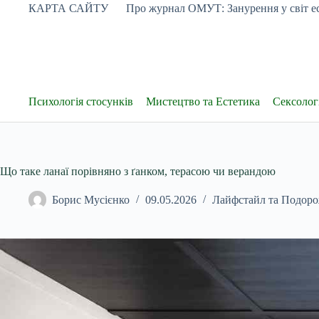
Перейти
КАРТА САЙТУ
Про журнал ОМУТ: Занурення у світ ес
до
вмісту
Психологія стосунків
Мистецтво та Естетика
Сексологі
Що таке ланаї порівняно з ґанком, терасою чи верандою
Борис Мусієнко
09.05.2026
Лайфстайл та Подоро