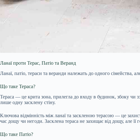
Ланаї проти Терас, Патіо та Веранд
Ланаї, патіо, тераси та веранди належать до одного сімейства, ал
Що таке Тераса?
Тераса — це крита зона, прилегла до входу в будинок, збоку чи зз
лише одну засклену стіну.
Ключова відмінність між ланаї та заскленою терасою — це захист 
час дощу чи негоди. Засклена тераса не захищає від дощу, але її 
Що таке Патіо?