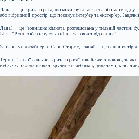
Ланаї — це крита тераса, що може бути засклена або мати одну 
або гібридний простір, що поєднує інтер’єр та екстер’єр. Завдяк
Ланаї — це “зовнішня кімната, розташована у тильній частині буди
LLC. “Вони забезпечують затінок та захист від сонця”.
За словами дизайнерки Сари Стормс, “ланаї — це ваш простір для 
Термін “ланаї” означає “крита тераса” гавайською мовою, звідки
неба, часто облаштовані зручними меблями, диванами, кріслами, с