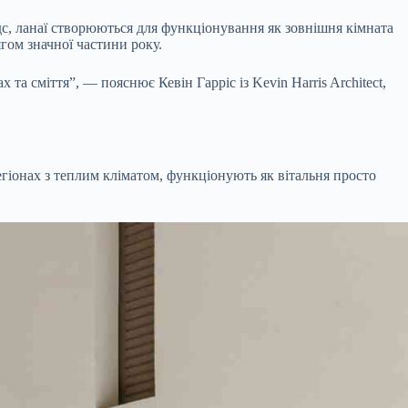
дс, ланаї створюються для функціонування як зовнішня кімната
ягом значної частини року.
та сміття”, — пояснює Кевін Гарріс із Kevin Harris Architect,
егіонах з теплим кліматом, функціонують як вітальня просто